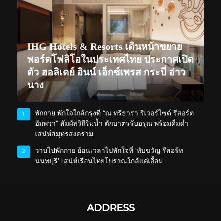
IHG Hotels & Resorts เดินหน้าขยาย
พอร์ตโฟลิโอในประเทศไทย ประกาศเปิด
ตัว ฮอลิเดย์ อินน์ เอ็กซ์เพรส กระบี่ อ่าว
นาง
พักกาย พักใจใกล้กรุงที่ “ณ ทรีธารา ริเวอร์ไซด์ รีสอร์ต
1
อัมพวา” สัมผัสวิถีริมน้ำ ตักบาตรรับอรุณ พร้อมดื่มด่ำ
เสน่ห์สมุทรสงคราม
วาบไปพักกาย ย้อนเวลาไปพักใจที่ ‘ทับขวัญ รีสอร์ท
2
นนทบุรี’ เสน่ห์เรือนไทยโบราณใกล้แค่เอื้อม
ADDRESS