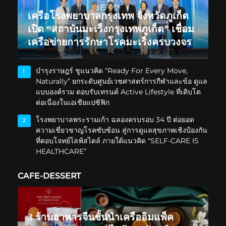
เครือโรงพยาบาลกรุงเทพ จังหวัดภูเก็ต
เปิด “สถาบันมะเร็งกรุงเทพภูเก็ต” เชื่อม
เครือข่ายการรักษาโรคมะเร็งครบวงจร
บำรุงราษฎร์ ชูแนวคิด “Ready For Every Move,
1
Naturally” ยกระดับศูนย์เวชศาสตร์การกีฬาและข้อ ดูแล
แบบองค์รวม ตอบรับเทรนด์ Active Lifestyle ที่เติบโต
ต่อเนื่องในเอเชียแปซิฟิก
โรงพยาบาลพระรามเก้า ฉลองครบรอบ 34 ปี ต่อยอด
2
ความเชี่ยวชาญโรคซับซ้อน สู่การดูแลสุขภาพเชิงป้องกัน
ที่ตอบโจทย์ไลฟ์สไตล์ ภายใต้แนวคิด “SELF-CARE IS
HEALTHCARE”
CAFE-DESSERT
3 ร้านอาหารจีนชั้นนำเครืออิมแพ็ค