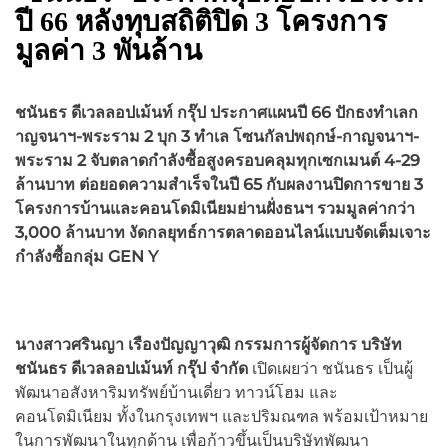
ปี 66 หลังทุบสถิติปิด 3 โครงการ
มูลค่า 3 พันล้าน
ชนันธร ดีเวลลอปเม้นท์ กรุ๊ป ประกาศแผนปี
66 ปักธงทำเลก
าญจนาฯ-พระราม 2 บุก 3 ทำเล โซนกัลปพฤกษ์-กาญจนาฯ-
พระราม 2 จับตลาดกำลังซื้อสูงครอบคลุมทุกเซกเมนต์ 4-29
ล้านบาท ต่อยอดความสำเร็จในปี 65 กับผลงานปิดการขาย 3
โครงการบ้านและคอนโดมิเนียมย่านฝั่งธนฯ รวมมูลค่ากว่า
3,000 ล้านบาท งัดกลยุทธ์การตลาดออนไลน์แบบจัดเต็มเจาะ
กำลังซื้อกลุ่ม GEN Y
นางสาวศรินญา เรืองปัญญาวุฒิ กรรมการผู้จัดการ บริษัท
ชนันธร ดีเวลลอปเม้นท์ กรุ๊ป จำกัด
เปิดเผยว่า ชนันธร เป็นผู้
พัฒนาอสังหาริมทรัพย์บ้านเดี่ยว ทาวน์โฮม และ
คอนโดมิเนียม ทั้งในกรุงเทพฯ และปริมณฑล พร้อมเป้าหมาย
ในการพัฒนาในทุกด้าน เพื่อก้าวขึ้นเป็นบริษัทพัฒนา