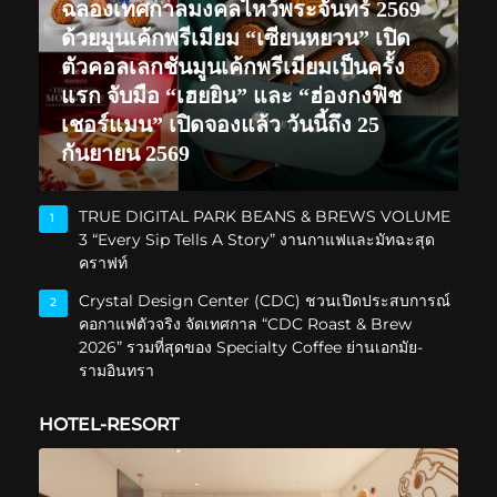
ฉลองเทศกาลมงคลไหว้พระจันทร์ 2569
ด้วยมูนเค้กพรีเมียม “เซียนหยวน” เปิด
ตัวคอลเลกชันมูนเค้กพรีเมียมเป็นครั้ง
แรก จับมือ “เฮยยิน” และ “ฮ่องกงฟิช
เชอร์แมน” เปิดจองแล้ว วันนี้ถึง 25
กันยายน 2569
TRUE DIGITAL PARK BEANS & BREWS VOLUME
1
3 “Every Sip Tells A Story” งานกาแฟและมัทฉะสุด
คราฟท์
Crystal Design Center (CDC) ชวนเปิดประสบการณ์
2
คอกาแฟตัวจริง จัดเทศกาล “CDC Roast & Brew
2026” รวมที่สุดของ Specialty Coffee ย่านเอกมัย-
รามอินทรา
HOTEL-RESORT