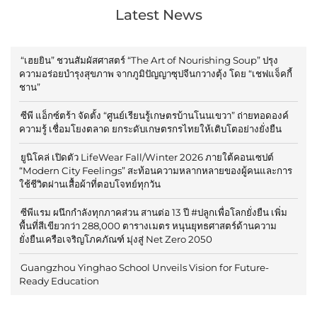
Latest News
“เฮยยิน” ชวนสัมผัสศาสตร์ “The Art of Nourishing Soup” ปรุง
ความอร่อยบำรุงสุขภาพ จากภูมิปัญญาซุปจีนกวางตุ้ง โดย “เชฟแจ็คกี้
ชาน”
ซีพี แอ็กซ์ตร้า จัดตั้ง “ศูนย์เรียนรู้เกษตรบ้านโนนเขวา” ถ่ายทอดองค์
ความรู้ เชื่อมโยงตลาด ยกระดับเกษตรกรไทยให้เติบโตอย่างยั่งยืน
ยูนิโคล่ เปิดตัว LifeWear Fall/Winter 2026 ภายใต้คอนเซปต์
“Modern City Feelings” สะท้อนความหลากหลายของผู้คนและการ
ใช้ชีวิตผ่านเสื้อผ้าที่ตอบโจทย์ทุกวัน
ซีพีแรม ผนึกกำลังทุกภาคส่วน สานต่อ 13 ปี #ปลูกเพื่อโลกยั่งยืน เพิ่ม
พื้นที่สีเขียวกว่า 288,000 ตารางเมตร หนุนยุทธศาสตร์ด้านความ
ยั่งยืนเครือเจริญโภคภัณฑ์ มุ่งสู่ Net Zero 2050
Guangzhou Yinghao School Unveils Vision for Future-
Ready Education