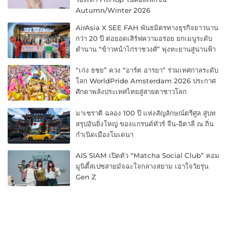
Autumn/Winter 2026
AirAsia X SEE FAH พันธมิตรทางธุรกิจยาวนาน
กว่า 20 ปี ต่อยอดเสิร์ฟความอร่อย ยกเมนูระดับ
ตำนาน “ข้าวหน้าไก่ราชวงศ์” พุ่งทะยานสู่น่านฟ้า
“เก่ง ธชย” ควง “อาร์ต อารยา” ร่วมเทศกาลระดับ
โลก WorldPride Amsterdam 2026 ประกาศ
ศักดาพลังประเทศไทยสู่สายตาชาวโลก
มาเซราติ ฉลอง 100 ปี แห่งสัญลักษณ์ตรีศูล สู่บท
สรุปอันยิ่งใหญ่ ของแกรนด์ทัวร์ จีน-อิตาลี ณ ถิ่น
กำเนิดเมืองโมเดนา
AIS SIAM เปิดตัว “Matcha Social Club” คอม
มูนิตี้สเปซสายมัจฉะใจกลางสยาม เอาใจวัยรุ่น
Gen Z