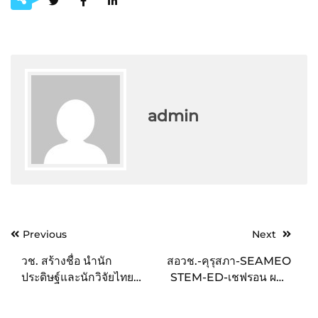
admin
Post
Previous
Next
navigation
วช. สร้างชื่อ นำนัก
สอวช.-คุรุสภา-SEAMEO
ประดิษฐ์และนักวิจัยไทย
STEM-ED-เชฟรอน ผนึก
คว้ารางวัลระดับนานาชาติ
กำลัง 10 มหาวิทยาลัย เดิน
จากงาน iENA 2022
หน้าโครงการ STEP ปลด