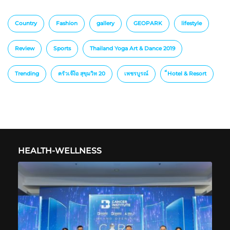
Country
Fashion
gallery
GEOPARK
lifestyle
Review
Sports
Thailand Yoga Art & Dance 2019
Trending
ครัวเจ๊ง้อ สุขุมวิท 20
เพชรบูรณ์
็Hotel & Resort
HEALTH-WELLNESS