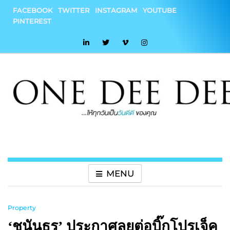
Skip
FACEBOOK
TWITTER
INSTAGRAM
YOUTUBE
to
PINTEREST
content
onedeedee
ให้ทุกวันเป็น "วันดีดี" ของคุณ
MENU
Property
‘ชนันธร’ ประกาศลุยต่อบิ๊กโปรเจ็ค