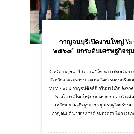
กาญจนบุรีเปิดงานใหญ่ Yar
๒๕๖๘” ยกระดับเศรษฐกิจชุมช
จังหวัดกาญจนบุรี จัดงาน “โครงการส่งเสริม
จังหวัดและระหว่างประเทศ กิจกรรมส่งเสริม
OTOP Sale กาญจน์ชิลล์ดี กรีนมาร์เก็ต จังหว
สร้างโอกาสใหม่ให้ผู้ประกอบการ และนำผลิต
เคลื่อนเศรษฐกิจฐานราก สู่เศรษฐกิจสร้างสร
กาญจนบุรี นายอธิสรรค์ อินทร์ตรา ในการยกน