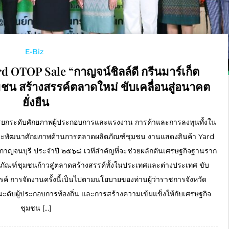
E-Biz
d OTOP Sale “กาญจน์ชิลล์ดี กรีนมาร์เก็ต
น สร้างสรรค์ตลาดใหม่ ขับเคลื่อนสู่อนาคต
ยั่งยืน
การยกระดับศักยภาพผู้ประกอบการและแรงงาน การค้าและการลงทุนทั้งใน
และพัฒนาศักยภาพด้านการตลาดผลิตภัณฑ์ชุมชน งานแสดงสินค้า Yard
ัดกาญจนบุรี ประจำปี ๒๕๖๘ เวทีสำคัญที่จะช่วยผลักดันเศรษฐกิจฐานราก
ภัณฑ์ชุมชนก้าวสู่ตลาดสร้างสรรค์ทั้งในประเทศและต่างประเทศ ขับ
รค์ การจัดงานครั้งนี้เป็นไปตามนโยบายของท่านผู้ว่าราชการจังหวัด
ะดับผู้ประกอบการท้องถิ่น และการสร้างความเข้มแข็งให้กับเศรษฐกิจ
ชุมชน […]