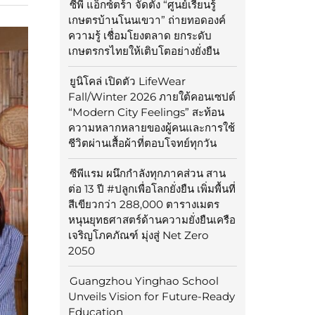
ซีพี แอ็กซ์ตร้า จัดตั้ง “ศูนย์เรียนรู้
เกษตรบ้านโนนเขวา” ถ่ายทอดองค์
ความรู้ เชื่อมโยงตลาด ยกระดับ
เกษตรกรไทยให้เติบโตอย่างยั่งยืน
ยูนิโคล่ เปิดตัว LifeWear
Fall/Winter 2026 ภายใต้คอนเซปต์
“Modern City Feelings” สะท้อน
ความหลากหลายของผู้คนและการใช้
ชีวิตผ่านเสื้อผ้าที่ตอบโจทย์ทุกวัน
ซีพีแรม ผนึกกำลังทุกภาคส่วน สาน
ต่อ 13 ปี #ปลูกเพื่อโลกยั่งยืน เพิ่มพื้นที่
สีเขียวกว่า 288,000 ตารางเมตร
หนุนยุทธศาสตร์ด้านความยั่งยืนเครือ
เจริญโภคภัณฑ์ มุ่งสู่ Net Zero
2050
Guangzhou Yinghao School
Unveils Vision for Future-Ready
Education