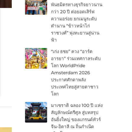
พันธมิตรทางธุรกิจยาวนาน
กว่า 20 ปี ต่อยอดเสิร์ฟ
ความอร่อย ยกเมนูระดับ
ตำนาน “ข้าวหน้าไก่
ราชวงศ์” พุ่งทะยานสู่น่าน
ฟ้า
“เก่ง ธชย” ควง “อาร์ต
อารยา” ร่วมเทศกาลระดับ
โลก WorldPride
Amsterdam 2026
ประกาศศักดาพลัง
ประเทศไทยสู่สายตาชาว
โลก
มาเซราติ ฉลอง 100 ปี แห่ง
สัญลักษณ์ตรีศูล สู่บทสรุป
อันยิ่งใหญ่ ของแกรนด์ทัวร์
จีน-อิตาลี ณ ถิ่นกำเนิด