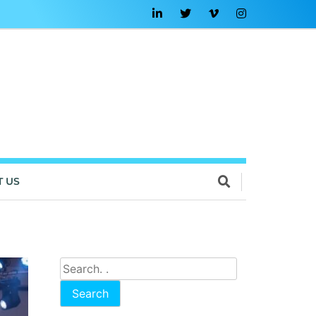
T US
Search