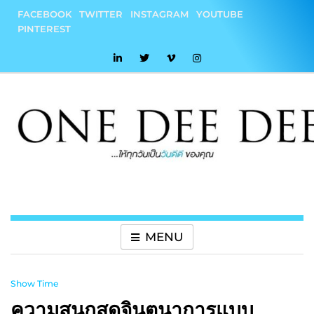
Skip
FACEBOOK
TWITTER
INSTAGRAM
YOUTUBE
to
PINTEREST
content
onedeedee
ให้ทุกวันเป็น "วันดีดี" ของคุณ
MENU
Show Time
ความสนุกสุดจินตนาการแบบ