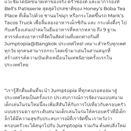
แวะชิมโดนัทขนาดเท่าของจริง ครัวซองต์ และมาการองที่
Bell’s Patisserie สุดสุดไปรสชาติของ Honey’s Boba Tea
Place ที่เต็มไปด้วย ชานมไข่มุก หรือกระโดดขึ้นรถ Mark’s
Tacos Truck เพื่อลิ้มลองอาหารเม็กซิกัน และ กระเด้งดึ๋งๆ ไป
กับเครื่องเล่นเป่าลมในธีมอาหารที่หลากหลาย ถึง 9 ฐาน
สวรรค์แห่งอาหารที่จัดในสัดส่วนที่แตกต่างกันที่
Jumptopia@Bangkok ประเทศไทย! เหมาะสำหรับทุกเพศ
ทุกวัย ทุกคนสามารถกระโดดเข้ามาเล่นในสวนสนุกที่
สร้างสรรค์ความบันเทิงเหมือนในเทพนิยายครั้งแรกใน
ประเทศไทย
“เรารู้สึกตื่นเต้นที่จะนำ Jumptopia ที่ทุกคนรอคอยมาสู่
ประเทศไทยเป็นครั้งแรก ประสบการณ์การจัดงานแบบสนาม
เด็กเล่นในร่มใหม่นี้จะเพิ่มสีสันให้กับการไปเที่ยวกับครอบครัว
แบบธรรมดา ยกระดับสนามเด็กเล่นในร่มให้ครอบครัวที่มีเด็ก
ล็กได้มีความสุขกับประสบการณ์ที่เราจัดขึ้น เราหวังว่า
ครอบครัวจะได้สนุกไปกับ Jumptopia ร่วมกัน ค้นพบสิ่งใหม่