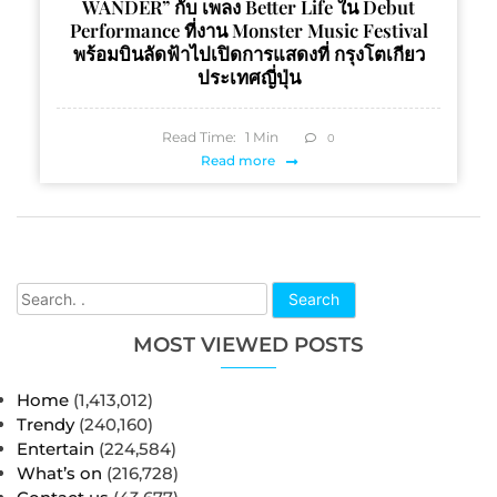
WANDER” กับ เพลง Better Life ใน Debut
Performance ที่งาน Monster Music Festival
พร้อมบินลัดฟ้าไปเปิดการแสดงที่ กรุงโตเกียว
ประเทศญี่ปุ่น
Read Time:
1
Min
0
Read more
Search
MOST VIEWED POSTS
Home
(1,413,012)
Trendy
(240,160)
Entertain
(224,584)
What’s on
(216,728)