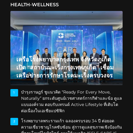
HEALTH-WELLNESS
เครือโรงพยาบาลกรุงเทพ จังหวัดภูเก็ต
เปิด “สถาบันมะเร็งกรุงเทพภูเก็ต” เชื่อม
เครือข่ายการรักษาโรคมะเร็งครบวงจร
บำรุงราษฎร์ ชูแนวคิด “Ready For Every Move,
1
Naturally” ยกระดับศูนย์เวชศาสตร์การกีฬาและข้อ ดูแล
แบบองค์รวม ตอบรับเทรนด์ Active Lifestyle ที่เติบโต
ต่อเนื่องในเอเชียแปซิฟิก
โรงพยาบาลพระรามเก้า ฉลองครบรอบ 34 ปี ต่อยอด
2
ความเชี่ยวชาญโรคซับซ้อน สู่การดูแลสุขภาพเชิงป้องกัน