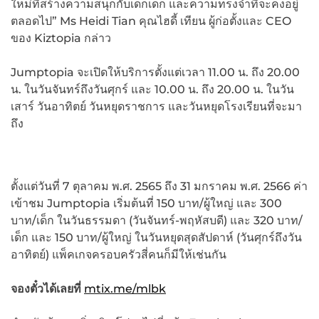
ใหม่ที่สร้างความสนุกกับเด็กเด็ก และความทรงจำที่จะคงอยู่
ตลอดไป” Ms Heidi Tian คุณไฮดี้ เทียน ผู้ก่อตั้งและ CEO
ของ Kiztopia กล่าว
Jumptopia จะเปิดให้บริการตั้งแต่เวลา 11.00 น. ถึง 20.00
น. ในวันจันทร์ถึงวันศุกร์ และ 10.00 น. ถึง 20.00 น. ในวัน
เสาร์ วันอาทิตย์ วันหยุดราชการ และวันหยุดโรงเรียนที่จะมา
ถึง
ตั้งแต่วันที่ 7 ตุลาคม พ.ศ. 2565 ถึง 31 มกราคม พ.ศ. 2566 ค่า
เข้าชม Jumptopia เริ่มต้นที่ 150 บาท/ผู้ใหญ่ และ 300
บาท/เด็ก ในวันธรรมดา (วันจันทร์-พฤหัสบดี) และ 320 บาท/
เด็ก และ 150 บาท/ผู้ใหญ่ ในวันหยุดสุดสัปดาห์ (วันศุกร์ถึงวัน
อาทิตย์) แพ็คเกจครอบครัวสี่คนก็มีให้เช่นกัน
จองตั๋วได้เลยที่
mtix.me/mlbk