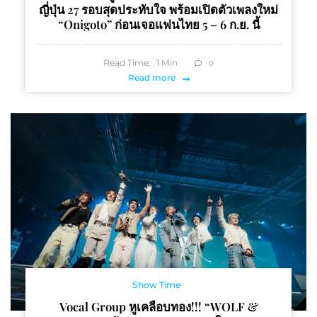
ญี่ปุ่น 27 รอบสุดประทับใจ พร้อมเปิดตัวเพลงใหม่
“Onigoto” ก่อนเจอแฟนไทย 5 – 6 ก.ย. นี้
Read Time:
1
Min
0
Read more
Show Time
Vocal Group หูเคลือบทอง!!! “WOLF &