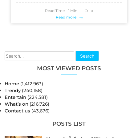
Read Time:
1
Min
0
Read more
Search
MOST VIEWED POSTS
Home
(1,412,963)
Trendy
(240,158)
Entertain
(224,581)
What’s on
(216,726)
Contact us
(43,676)
POSTS LIST