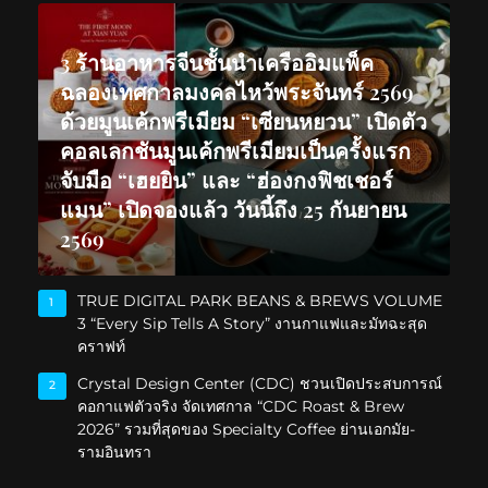
3 ร้านอาหารจีนชั้นนำเครืออิมแพ็ค
ฉลองเทศกาลมงคลไหว้พระจันทร์ 2569
ด้วยมูนเค้กพรีเมียม “เซียนหยวน” เปิดตัว
คอลเลกชันมูนเค้กพรีเมียมเป็นครั้งแรก
จับมือ “เฮยยิน” และ “ฮ่องกงฟิชเชอร์
แมน” เปิดจองแล้ว วันนี้ถึง 25 กันยายน
2569
TRUE DIGITAL PARK BEANS & BREWS VOLUME
1
3 “Every Sip Tells A Story” งานกาแฟและมัทฉะสุด
คราฟท์
Crystal Design Center (CDC) ชวนเปิดประสบการณ์
2
คอกาแฟตัวจริง จัดเทศกาล “CDC Roast & Brew
2026” รวมที่สุดของ Specialty Coffee ย่านเอกมัย-
รามอินทรา