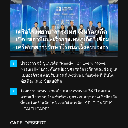
เครือโรงพยาบาลกรุงเทพ จังหวัดภูเก็ต
เปิด “สถาบันมะเร็งกรุงเทพภูเก็ต” เชื่อม
เครือข่ายการรักษาโรคมะเร็งครบวงจร
บำรุงราษฎร์ ชูแนวคิด “Ready For Every Move,
1
Naturally” ยกระดับศูนย์เวชศาสตร์การกีฬาและข้อ ดูแล
แบบองค์รวม ตอบรับเทรนด์ Active Lifestyle ที่เติบโต
ต่อเนื่องในเอเชียแปซิฟิก
โรงพยาบาลพระรามเก้า ฉลองครบรอบ 34 ปี ต่อยอด
2
ความเชี่ยวชาญโรคซับซ้อน สู่การดูแลสุขภาพเชิงป้องกัน
ที่ตอบโจทย์ไลฟ์สไตล์ ภายใต้แนวคิด “SELF-CARE IS
HEALTHCARE”
CAFE-DESSERT