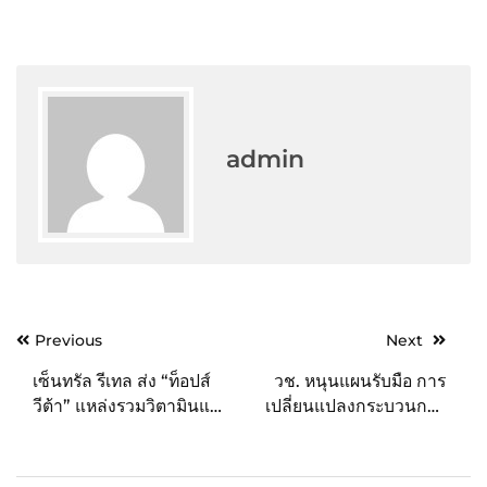
admin
Post
Previous
Next
navigation
เซ็นทรัล รีเทล ส่ง “ท็อปส์
วช. หนุนแผนรับมือ การ
วีต้า” แหล่งรวมวิตามินและ
เปลี่ยนแปลงกระบวนการ
อาหารเสริมชั้นนำทั่วโลก
ทางอุทกวิทยาและฟลักซ์
เพิ่มทางเลือกสุขภาพ เอาใจ
ของลุ่มน้ำจิวหลง และลุ่ม
สายเฮลท์ตี้
น้ำเจ้าพระยา ด้วยแผนการ