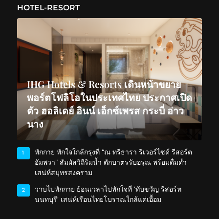
HOTEL-RESORT
IHG Hotels & Resorts เดินหน้าขยาย
พอร์ตโฟลิโอในประเทศไทย ประกาศเปิด
ตัว ฮอลิเดย์ อินน์ เอ็กซ์เพรส กระบี่ อ่าว
นาง
พักกาย พักใจใกล้กรุงที่ “ณ ทรีธารา ริเวอร์ไซด์ รีสอร์ต
1
อัมพวา” สัมผัสวิถีริมน้ำ ตักบาตรรับอรุณ พร้อมดื่มด่ำ
เสน่ห์สมุทรสงคราม
วาบไปพักกาย ย้อนเวลาไปพักใจที่ ‘ทับขวัญ รีสอร์ท
2
นนทบุรี’ เสน่ห์เรือนไทยโบราณใกล้แค่เอื้อม