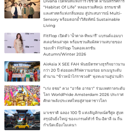
Divana เปิดพื้นที่แห่งการใช้ชีวิต ผ่านนิทรรศการ
“Habitat Of Life” หลอมรวมศิลปะ ธรรมชาติ
และศาสตร์แห่งกลิ่นหอม สู่ประสบการณ์ Multi-
Sensory พร้อมตอกย้ำวิสัยทัศน์ Sustainable
Living
FitFlop เปิดตัว ‘น้ำตาล-ทิพนารี’ แบรนด์แอมบา
สเดอร์คนล่าสุด พร้อมชวนสัมผัสความสบายของ
รองเท้า FitFlop ในคอลเลกชัน
Autumn/Winter 2026
AirAsia X SEE FAH พันธมิตรทางธุรกิจยาวนาน
กว่า 20 ปี ต่อยอดเสิร์ฟความอร่อย ยกเมนูระดับ
ตำนาน “ข้าวหน้าไก่ราชวงศ์” พุ่งทะยานสู่น่านฟ้า
“เก่ง ธชย” ควง “อาร์ต อารยา” ร่วมเทศกาลระดับ
โลก WorldPride Amsterdam 2026 ประกาศ
ศักดาพลังประเทศไทยสู่สายตาชาวโลก
มาเซราติ ฉลอง 100 ปี แห่งสัญลักษณ์ตรีศูล สู่บท
สรุปอันยิ่งใหญ่ ของแกรนด์ทัวร์ จีน-อิตาลี ณ ถิ่น
กำเนิดเมืองโมเดนา