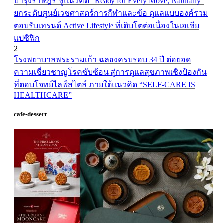
บำรุงราษฎร์ ชูแนวคิด “Ready for Every Move, Naturally”
ยกระดับศูนย์เวชศาสตร์การกีฬาและข้อ ดูแลแบบองค์รวม
ตอบรับเทรนด์ Active Lifestyle ที่เติบโตต่อเนื่องในเอเชีย
แปซิฟิก
2
โรงพยาบาลพระรามเก้า ฉลองครบรอบ 34 ปี ต่อยอด
ความเชี่ยวชาญโรคซับซ้อน สู่การดูแลสุขภาพเชิงป้องกัน
ที่ตอบโจทย์ไลฟ์สไตล์ ภายใต้แนวคิด “SELF-CARE IS
HEALTHCARE”
cafe-dessert