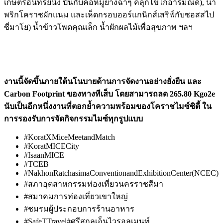
เกษตรอินทรีย์นึ่ง ปั้นกับคอหมูย่างฉ่ำๆ คลุกไข่ไก่อารมณ์ดี), น้ำ
พริกโคราชผักแนม และเห็ดกรอบออร์แกนิกส์เสริฟ์กับซอสสไป
ซี่มาโย) น้ำข้าวโพดคุณเล็ก น้ำผักผลไม้เพื่อสุขภาพ ฯลฯ
งานนี้จัดขึ้นภายใต้นโนบาย
ด้านการจัดงานอย่างยั่งยืน และ
Carbon Footprint ของทางทีเส็บ โดยสามารถลด 265.80 Kgo2e
นับเป็นอีกหนึ่งงานที่ตอกย้ำความพร้อมของโคราชไมซ์ซิตี้ ใน
การรองรับการจัดกิจกรรมไมซ์ทุกรูปแบบ
#KoratXMiceMeetandMatch
#KoratMICECity
#IsaanMICE
#TCEB
#NakhonRatchasimaConventionandExhibitionCenter(NCEC)
#สภาอุตสาหกรรมท่องเที่ยวนครราชสีมา
#สมาคมการท่องเที่ยวเขาใหญ่
#ชมรมผู้ประกอบการร้านอาหาร
#SafeTTravel#ศรีสกุลเอ็นไวรอลเมนท์