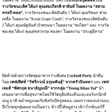
ในผลงาน “Bitter,Aroma,Somza” และใน
ประเภทบุคคลทั่วไป
รางวัลชนะเลิศ ได้แก่ คุณสมเกียรติ สายันห์ ในผลงาน “สยาม
ทรอปิ คอล”
, รางวัลรองชนะเลิศอันดับ 1 ได้แก่ คุณรัชนก ช่วย
เหลือ ในผลงาน “Korat Grape Crush”, รางวัลรองชนะเลิศอันดับ
2 ได้แก่ คุณณัฐนันท์ บัวพรมมา ในผลงาน “พงไพร” และ รางวัล
ชมเชย ได้แก่ คุณสหสวรรษ ทองพา ในผลงาน “ประตูอีสาน”
ปิดท้ายด้วยการจัดชุดอาหารว่างพิเศษ
Cocktail Party
นำทีม
โดย
เชฟเฟิสท์ “วัชรีภรณ์ อรุณพันธุ์” จากครัวบินหลา
และ
เชฟ
เจมส์ “พัศกฤต ธนาอัญมณี” จากกลุ่ม “
Young Khao Yai”
นำ
เสนออาหารเพื่อสุขภาพโดยใช้วัตถุดิบท้องถิ่นและออร์แกนิกส์
เมนู อาทิ หม่ำหมูแนมกับขิงกับบีทรูทดอง, แตงกวาดองแจ่วบอง,
ปีกไก่คลุกฝุ่นผงลาบเป็นลาว, ข้าวจี่ไส้หมูย่าง (ข้าวไรซ์เบอร์รี่