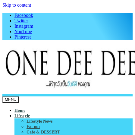
Skip to content
Facebook
Twitter
Instagram
YouTube
Pinterest
MENU
onedeedee
ให้ทุกวันเป็น "วันดีดี" ของคุณ
Home
Lifestyle
Lifestyle News
Eat out
Cafe & DESSERT