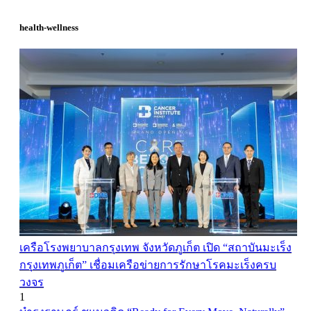
health-wellness
เครือโรงพยาบาลกรุงเทพ จังหวัดภูเก็ต เปิด “สถาบันมะเร็ง
กรุงเทพภูเก็ต” เชื่อมเครือข่ายการรักษาโรคมะเร็งครบ
วงจร
1