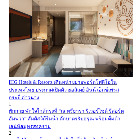
IHG Hotels & Resorts เดินหน้าขยายพอร์ตโฟลิโอใน
ประเทศไทย ประกาศเปิดตัว ฮอลิเดย์ อินน์ เอ็กซ์เพรส
กระบี่ อ่าวนาง
1
พักกาย พักใจใกล้กรุงที่ “ณ ทรีธารา ริเวอร์ไซด์ รีสอร์ต
อัมพวา” สัมผัสวิถีริมน้ำ ตักบาตรรับอรุณ พร้อมดื่มด่ำ
เสน่ห์สมุทรสงคราม
2