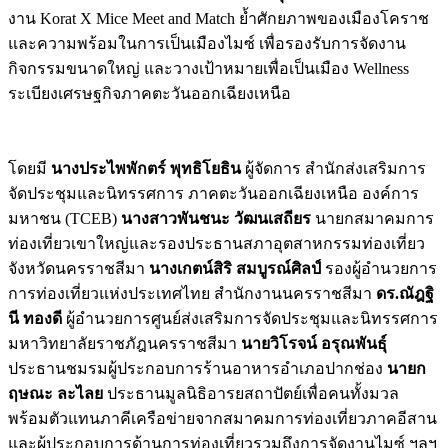
งาน Korat X Mice Meet and Match ย้ำศักยภาพของเมืองโคราช
และความพร้อมในการเป็นเมืองไมซ์ เพื่อรองรับการจัดงาน
กิจกรรมขนาดใหญ่ และวางเป้าหมายเพื่อเป็นเมือง Wellness
ระเบียงเศรษฐกิจภาคตะวันออกเฉียงเหนือ
โดยมี
นางประไพพักตร์ พุทธิโยธิน
ผู้จัดการ สำนักส่งเสริมการ
จัดประชุมและนิทรรศการ ภาคตะวันออกเฉียงเหนือ องค์การ
มหาชน (TCEB)
นางสาวพันชนะ วัฒนเสถียร
นายกสมาคมการ
ท่องเที่ยวเขาใหญ่และรองประธานสภาอุตสาหกรรมท่องเที่ยว
จังหวัดนครราชสีมา
นางเกตน์สิริ สมบูรณ์ศิลป์
รองผู้อำนวยการ
การท่องเที่ยวแห่งประเทศไทย สำนักงานนครราชสีมา
ดร.ณัฎฐิ
นี ทองดี
ผู้อำนวยการศูนย์ส่งเสริมการจัดประชุมและนิทรรศการ
มหาวิทยาลัยราชภัฎนครราชสีมา
นายวิโรจน์ อรุณพันธุ์
ประธานชมรมผู้ประกอบการร้านอาหารอำเภอปากช่อง
นายก
ฤษณะ ละไลย
ประธานมูลนิธิอารยสถาปัตย์เพื่อคนทั้งมวล
พร้อมตัวแทนภาคีเครือข่ายจากสมาคมการท่องเที่ยวภาคอีสาน
และผู้ประกอบการด้านการท่องเที่ยวรวมถึงการจัดงานไมซ์ ฯลฯ