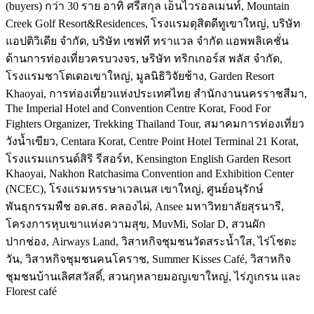
(buyers) กว่า 30 ราย อาทิ ศรีสกุล เอ็นไวรอลเมนท์, Mountain
Creek Golf Resort&Residences, โรงแรมดุสิตดีทูเขาใหญ่, บริษัท
แอปติวิเดีย จำกัด, บริษัท เซฟที ทราแวล จำกัด แอพพลิเคชั่น
ด้านการท่องเที่ยวครบวงจร, ษริษัท ทริกเกอร์ส พลัส จำกัด,
โรงแรมชาโตเดอเขาใหญ่, มูลนิธิวิจัยช้าง, Garden Resort
Khaoyai, การท่องเที่ยวแห่งประเทศไทย สำนักงานนครราชสีมา,
The Imperial Hotel and Convention Centre Korat, Food For
Fighters Organizer, Trekking Thailand Tour, สมาคมการท่องเที่ยว
วังน้ำเขียว, Centara Korat, Centre Point Hotel Terminal 21 Korat,
โรงแรมแกรนด์สิริ รีสอร์ท, Kensington English Garden Resort
Khaoyai, Nakhon Ratchasima Convention and Exhibition Center
(NCEC), โรงแรมหรรษาเวลเนส เขาใหญ่, ศูนย์อนุรักษ์
พันธุกรรมพืช อด.สธ. คลองไผ่, Ansee มหาวิทยาลัยสุรนารี,
โครงการหุบเขาแห่งความสุข, MuvMi, Solar D, สวนผัก
ปากช่อง, Airways Land, วิสาหกิจชุมชนวัดสระน้ำใส, ไร่โชตะ
วัน, วิสาหกิจชุมชนคนโคราช, Summer Kisses Café, วิสาหกิจ
ชุมชนบ้านเลิศสวัสดิ์, สวนกุหลายมอญเขาใหญ่, ไร่ภูเกรน และ
Florest café