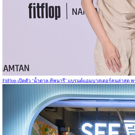
FitFlop เปิดตัว ‘น้ำตาล-ทิพนารี’ แบรนด์แอมบาสเดอร์คนล่าสุด