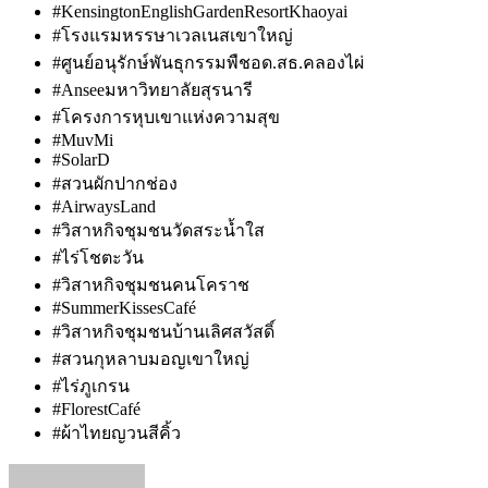
#KensingtonEnglishGardenResortKhaoyai
#โรงแรมหรรษาเวลเนสเขาใหญ่
#ศูนย์อนุรักษ์พันธุกรรมพืชอด.สธ.คลองไผ่
#Anseeมหาวิทยาลัยสุรนารี
#โครงการหุบเขาแห่งความสุข
#MuvMi
#SolarD
#สวนผักปากช่อง
#AirwaysLand
#วิสาหกิจชุมชนวัดสระน้ำใส
#ไร่โชตะวัน
#วิสาหกิจชุมชนคนโคราช
#SummerKissesCafé
#วิสาหกิจชุมชนบ้านเลิศสวัสดิ์
#สวนกุหลาบมอญเขาใหญ่
#ไร่ภูเกรน
#FlorestCafé
#ผ้าไทยญวนสีคิ้ว