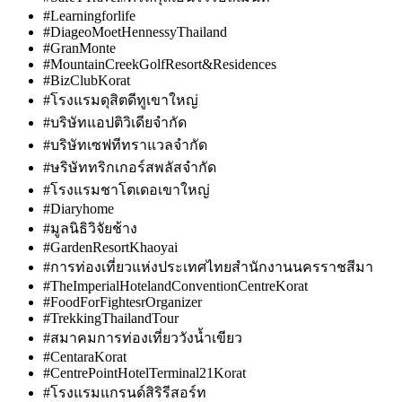
#Learningforlife
#DiageoMoetHennessyThailand
#GranMonte
#MountainCreekGolfResort&Residences
#BizClubKorat
#โรงแรมดุสิตดีทูเขาใหญ่
#บริษัทแอปติวิเดียจำกัด
#บริษัทเซฟทีทราแวลจำกัด
#ษริษัททริกเกอร์สพลัสจำกัด
#โรงแรมชาโตเดอเขาใหญ่
#Diaryhome
#มูลนิธิวิจัยช้าง
#GardenResortKhaoyai
#การท่องเที่ยวแห่งประเทศไทยสำนักงานนครราชสีมา
#TheImperialHotelandConventionCentreKorat
#FoodForFightesrOrganizer
#TrekkingThailandTour
#สมาคมการท่องเที่ยววังน้ำเขียว
#CentaraKorat
#CentrePointHotelTerminal21Korat
#โรงแรมแกรนด์สิริรีสอร์ท