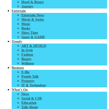
Hotel & Resort
Journey
Entertain
Entertain News
Movie & Series
Music
Books
Show Time
Sport & GAME
Trendy
ART & DESIGN
In Style
Fashion
Beauty
Wellness
Business
E-Biz
People Talk
Property
IT & Technology
What’s On
News
Social & CSR
Education
Talk About