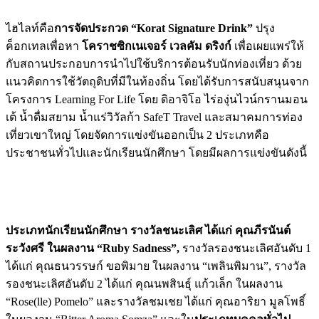
ไฮไลท์คือ
การจัดประกวด “
Korat Signature Drink”
ปรุง
ค็อกเทลเพื่อหา
โคราชซิกเนเจอร์ เวลคัม ดริงก์
เพื่อเผยแพร่ให้
กับสถานประกอบการนำไปใช้บริการต้อนรับนักท่องเที่ยว ด้วย
แนวคิดการใช้วัตถุดิบที่มีในท้องถิ่น โดยได้รับการสนับสนุนจาก
โครงการ Learning For Life โดย ดิอาจิโอ ไร่องุ่นไวน์กรานมอน
เต้ น้ำดื่มสยาม น้ำแร่วิวัลก้า SafeT Travel และสมาคมการท่อง
เที่ยวเขาใหญ่ โดยจัดการแข่งขันออกเป็น 2 ประเภทคือ
ประชาชนทั่วไปและนักเรียนนักศึกษา โดยมีผลการแข่งขันดังนี้
ประเภทนักเรียนนักศึกษา รางวัลชนะเลิศ ได้แก่ คุณภีรนันต์
ระวังศรี ในผลงาน “
Ruby Sadness”,
รางวัลรองชนะเลิศอันดับ 1
ได้แก่ คุณธนวรรษก์ ขอพิมาย ในผลงาน “เพลินพิมาน”, รางวัล
รองชนะเลิศอันดับ 2 ได้แก่ คุณนพสินธุ์ แก้วเล็ก ในผลงาน
“Rose(lle) Pomelo” และรางวัลชมเชย ได้แก่ คุณอาริยา มูลโพธิ์