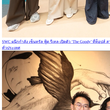
SWC ผนึกกำลัง เซ็นทรัล ฟู้ด รีเทล เปิดตัว ‘The Goody’ ที่ท็อป
ทั่วประเทศ