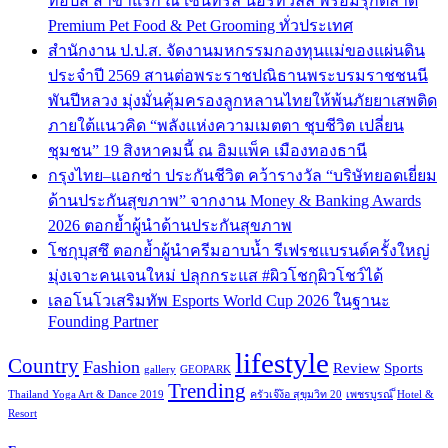
ท็อปส์ สาขาแรก ณ เซ็นทรัล นอร์ทวิลล์ พร้อมรุกตลาด
Premium Pet Food & Pet Grooming ทั่วประเทศ
สำนักงาน ป.ป.ส. จัดงานมหกรรมกองทุนแม่ของแผ่นดิน
ประจำปี 2569 สานต่อพระราชปณิธานพระบรมราชชนนี
พันปีหลวง มุ่งมั่นคุ้มครองลูกหลานไทยให้พ้นภัยยาเสพติด
ภายใต้แนวคิด “พลังแห่งความเมตตา ชุบชีวิต เปลี่ยน
ชุมชน” 19 สิงหาคมนี้ ณ อิมแพ็ค เมืองทองธานี
กรุงไทย–แอกซ่า ประกันชีวิต คว้ารางวัล “บริษัทยอดเยี่ยม
ด้านประกันสุขภาพ” จากงาน Money & Banking Awards
2026 ตอกย้ำผู้นำด้านประกันสุขภาพ
โชกุบุสซึ ตอกย้ำผู้นำครีมอาบน้ำ รีเฟรชแบรนด์ครั้งใหญ่
มุ่งเจาะคนเจนใหม่ ปลุกกระแส #ผิวโชกุผิวโชว์ได้
เลอโนโวเสริมทัพ Esports World Cup 2026 ในฐานะ
Founding Partner
lifestyle
Country
Fashion
Review
Sports
gallery
GEOPARK
Trending
Thailand Yoga Art & Dance 2019
ครัวเจ๊ง้อ สุขุมวิท 20
เพชรบูรณ์
็Hotel &
Resort