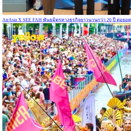
AirAsia X SEE FAH พันธมิตรทางธุรกิจยาวนานกว่า 20 ปี ต่อยอดเ