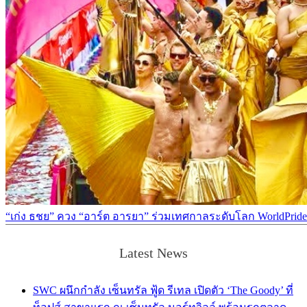
“เก่ง ธชย” ควง “อาร์ต อารยา” ร่วมเทศกาลระดับโลก WorldPri
Latest News
SWC ผนึกกำลัง เซ็นทรัล ฟู้ด รีเทล เปิดตัว ‘The Goody’ ที่