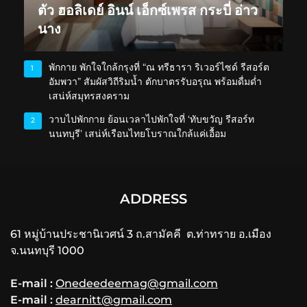
ตัว ฮอลิเดย์ อินน์ เอ็กซ์เพรส กระบี่ อ่าว
นาง
พักกาย พักใจใกล้กรุงที่ “ณ ทรีธารา ริเวอร์ไซด์ รีสอร์ต
1
อัมพวา” สัมผัสวิถีริมน้ำ ตักบาตรรับอรุณ พร้อมดื่มด่ำ
เสน่ห์สมุทรสงคราม
วาบไปพักกาย ย้อนเวลาไปพักใจที่ ‘ทับขวัญ รีสอร์ท
2
นนทบุรี’ เสน่ห์เรือนไทยโบราณใกล้แค่เอื้อม
ADDRESS
61 หมู่บ้านประชานิเวศน์ 3 ถ.สามัคคี ต.ท่าทราย อ.เมือง
จ.นนทบุรี 1000
E-mail :
Onedeedeemag@gmail.com
E-mail :
dearnitt@gmail.com