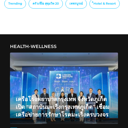
Trending
ครัวเจ๊ง้อ สุขุมวิท 20
เพชรบูรณ์
็Hotel & Resort
HEALTH-WELLNESS
เครือโรงพยาบาลกรุงเทพ จังหวัดภูเก็ต
เปิด “สถาบันมะเร็งกรุงเทพภูเก็ต” เชื่อม
เครือข่ายการรักษาโรคมะเร็งครบวงจร