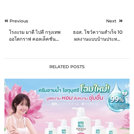
Post
Previous
Next
navigation
โรงแรม มาดี ไปดี กรุงเทพ
ธอส. โชว์ความสำเร็จ 10
ออโตกราฟ คอลเล็คชั่น
ผลงานแบบบ้านประหยัด
เฉลิมฉลองการเปิดตัวอย่าง
พลังงาน “โครงการสินเชื่อ
เป็นทางการกับแพ็คเกจห้อง
อยู่เย็น เป็นสุข” ยกระดับที่
พักสุดพิเศษ
อยู่อาศัยเป็นมิตรต่อสิ่ง
แวดล้อม เพื่อโลกที่ยั่งยืน
RELATED POSTS