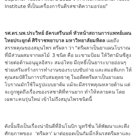
Institute ที่เป็นเครื่องการันตีรสชาติความอร่อย”
รศ.ดร.นพ.ประวิทย์ อัครเสรีนนท์ หัวหน้าสถานการแพทย์แผน
ไทยประยุกต์ ศิริราชพยาบาล มหาวิทยาลัยมหิดล
เผยถึง
สรรพคุณของสมุนไพร ตรีผลา ว่า “ตรีผลาเป็นยาแผนโบราณ
ที่มีส่วนผสมจากผลไม้ 3 ชนิด คือ มะขามป้อม ให้วิตามินซีสูง
ช่วยต่อต้านอนุมูลอิสระ สมอไทย มีฤทธิ์เป็นยาระบายอ่อนๆ
ช่วยเสริมสร้างการทำงานของระบบขับถ่าย และสมอพิเภก ให้
คุณสมบัติในการปรับสมดุลธาตุ ในอดีตตรีผลาเป็นยาแผน
โบราณมักใช้ในรูปแบบยาต้ม แม้จะมีสรรพคุณหลายด้าน แต่
จะถูกพูดถึงเรื่องของรสชาติที่ทานยาก ทำให้หลายคน โดย
เฉพาะคนรุ่นใหม่ เข้าไม่ถึงสมุนไพรชนิดนี้
ดังนั้นจึงเป็นเรื่องน่ายินดีที่อินโนบิก นูทริชั่น ได้พัฒนาและดึง
ศักยภาพของ ‘ตรีผลา’ มาต่อยอดเป็นกัมมี่กลิ่นรสตรีผลาและ