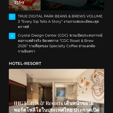
2569
TRUE DIGITAL PARK BEANS & BREWS VOLUME
1
3 “Every Sip Tells A Story” งานกาแฟและมัทฉะสุด
คราฟท์
Crystal Design Center (CDC) ชวนเปิดประสบการณ์
2
คอกาแฟตัวจริง จัดเทศกาล “CDC Roast & Brew
2026” รวมที่สุดของ Specialty Coffee ย่านเอกมัย-
รามอินทรา
HOTEL-RESORT
IHG Hotels & Resorts เดินหน้าขยาย
พอร์ตโฟลิโอในประเทศไทย ประกาศเปิด