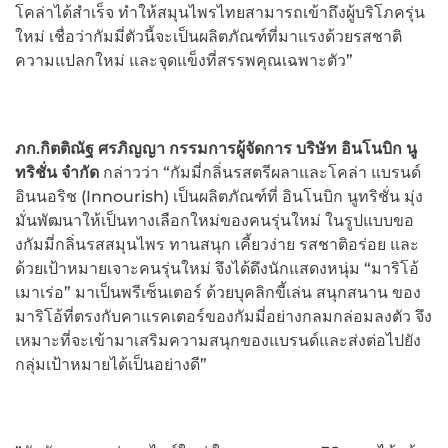
โคล่าได้สำเร็จ ทำให้สมุนไพรไทยสามารถเข้าถึงผู้บริโภครุ่น
ใหม่ เชื่อว่ากัมมี่ตัวนี้จะเป็นผลิตภัณฑ์ที่มาแรงด้วยรสชาติ
ความแปลกใหม่ และจุดแข็งที่สรรพคุณเฉพาะตัว”
ภก.กิตติณัฐ ศรภิญญา กรรมการผู้จัดการ บริษัท อินโนบิก นู
ทริชั่น จำกัด
กล่าวว่า “กัมมี่กลิ่นรสตรีผลาและโคล่า แบรนด์
อินนอริช (Innourish) เป็นผลิตภัณฑ์ที่ อินโนบิก นูทริชั่น มุ่ง
มั่นพัฒนาให้เป็นทางเลือกใหม่ของคนรุ่นใหม่ ในรูปแบบขอ
งกัมมี่กลิ่นรสสมุนไพร ทานสนุก เคี้ยวง่าย รสชาติอร่อย และ
ด้วยเป้าหมายเจาะคนรุ่นใหม่ จึงได้ดึงนักแสดงหนุ่ม “มาริโอ้
เมาเร่อ” มาเป็นพรีเซ็นเตอร์ ด้วยบุคลิกขี้เล่น สนุกสนาน ของ
มาริโอ้ที่ตรงกับคาแรคเตอร์ของกัมมี่อย่างกลมกล่อมลงตัว จึง
เหมาะที่จะเข้ามาเสริมความสนุกของแบรนด์และส่งต่อไปยัง
กลุ่มเป้าหมายได้เป็นอย่างดี”