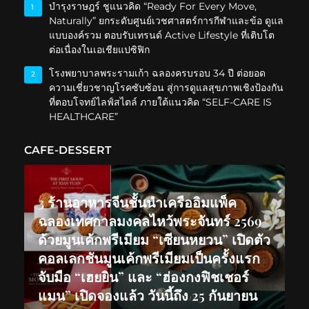
บำรุงราษฎร์ ชูแนวคิด “Ready For Every Move,
1
Naturally” ยกระดับศูนย์เวชศาสตร์การกีฬาและข้อ ดูแล
แบบองค์รวม ตอบรับเทรนด์ Active Lifestyle ที่เติบโต
ต่อเนื่องในเอเชียแปซิฟิก
โรงพยาบาลพระรามเก้า ฉลองครบรอบ 34 ปี ต่อยอด
2
ความเชี่ยวชาญโรคซับซ้อน สู่การดูแลสุขภาพเชิงป้องกัน
ที่ตอบโจทย์ไลฟ์สไตล์ ภายใต้แนวคิด “SELF-CARE IS
HEALTHCARE”
CAFE-DESSERT
3 ร้านอาหารจีนชั้นนำเครืออิมแพ็ค
ฉลองเทศกาลมงคลไหว้พระจันทร์ 2569
ด้วยมูนเค้กพรีเมียม “เซียนหยวน” เปิดตัว
คอลเลกชันมูนเค้กพรีเมียมเป็นครั้งแรก
จับมือ “เฮยยิน” และ “ฮ่องกงฟิชเชอร์
แมน” เปิดจองแล้ว วันนี้ถึง 25 กันยายน