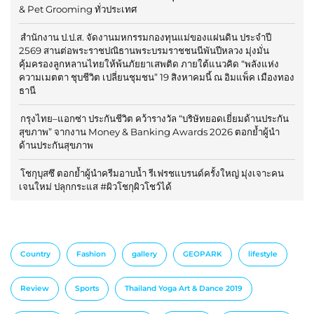
& Pet Grooming ทั่วประเทศ
สำนักงาน ป.ป.ส. จัดงานมหกรรมกองทุนแม่ของแผ่นดิน ประจำปี
2569 สานต่อพระราชปณิธานพระบรมราชชนนีพันปีหลวง มุ่งมั่น
คุ้มครองลูกหลานไทยให้พ้นภัยยาเสพติด ภายใต้แนวคิด “พลังแห่ง
ความเมตตา ชุบชีวิต เปลี่ยนชุมชน” 19 สิงหาคมนี้ ณ อิมแพ็ค เมืองทอง
ธานี
กรุงไทย–แอกซ่า ประกันชีวิต คว้ารางวัล “บริษัทยอดเยี่ยมด้านประกัน
สุขภาพ” จากงาน Money & Banking Awards 2026 ตอกย้ำผู้นำ
ด้านประกันสุขภาพ
โชกุบุสซึ ตอกย้ำผู้นำครีมอาบน้ำ รีเฟรชแบรนด์ครั้งใหญ่ มุ่งเจาะคน
เจนใหม่ ปลุกกระแส #ผิวโชกุผิวโชว์ได้
Country
Fashion
gallery
GEOPARK
lifestyle
Review
Sports
Thailand Yoga Art & Dance 2019