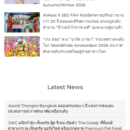
Autumn/Winter 2026
AirAsia X SEE FAH พันธมิตรทางธุรกิจยาวนาน
กว่า 20 ปี ต่อยอดเสิร์ฟความอร่อย ยกเมนูระดับ
ตำนาน “ข้าวหน้าไก่ราชวงศ์” พุ่งทะยานสู่น่านฟ้า
“เก่ง ธชย” ควง “อาร์ต อารยา” ร่วมเทศกาลระดับ
โลก WorldPride Amsterdam 2026 ประกาศ
ศักดาพลังประเทศไทยสู่สายตาชาวโลก
Latest News
Ascott Thonglor Bangkok ฉลองครบรอบ 4 ปี แห่งการส่งมอบ
ประสบการณ์ การพักอาศัยเหนือระดับ
SWC ผนึกกำลัง เซ็นทรัล ฟู้ด รีเทล เปิดตัว ‘The Goody’ ที่ท็อปส์
สาขาแรก ณ เซ็นทรัล นอร์ทวิลล์ พร้อมรุกตลาด Premium Pet Food