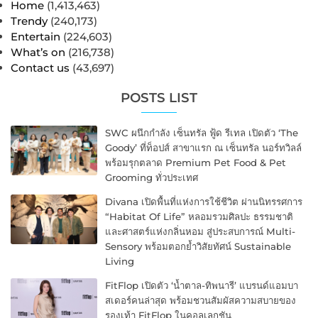
Home
(1,413,463)
Trendy
(240,173)
Entertain
(224,603)
What’s on
(216,738)
Contact us
(43,697)
POSTS LIST
SWC ผนึกกำลัง เซ็นทรัล ฟู้ด รีเทล เปิดตัว ‘The
Goody’ ที่ท็อปส์ สาขาแรก ณ เซ็นทรัล นอร์ทวิลล์
พร้อมรุกตลาด Premium Pet Food & Pet
Grooming ทั่วประเทศ
Divana เปิดพื้นที่แห่งการใช้ชีวิต ผ่านนิทรรศการ
“Habitat Of Life” หลอมรวมศิลปะ ธรรมชาติ
และศาสตร์แห่งกลิ่นหอม สู่ประสบการณ์ Multi-
Sensory พร้อมตอกย้ำวิสัยทัศน์ Sustainable
Living
FitFlop เปิดตัว ‘น้ำตาล-ทิพนารี’ แบรนด์แอมบา
สเดอร์คนล่าสุด พร้อมชวนสัมผัสความสบายของ
รองเท้า FitFlop ในคอลเลกชัน