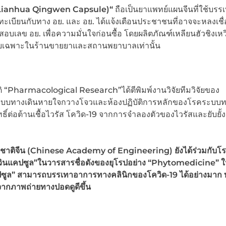
Lianhua Qingwen Capsule)“
ถือเป็นยาแพทย์แผนจีนที่ใช้บรร
ติขึ้นทะเบียนกับทาง อย. และ อย. ได้แจ้งเตือนประชาชนที่อาจจะหลงเชื
เลข อย. เพื่อความมั่นใจก่อนซื้อ โดยผลิตภัณฑ์เหลียนฮัวชิงเหว
่ายเฉพาะในร้านขายยาและสถานพยาบาลเท่านั้น
Pharmacological Research”ได้ตีพิมพ์งานวิจัยทีมวิจัยของ
บบทางเดินหายใจกวางโจวและห้องปฏิบัติการหลักของโรคระบบท
ทธิ์ต่อต้านเชื้อไวรัส โควิด-19 จากการจำลองตัวของไวรัสและยับยั้ง
งชาติจีน (Chinese Academy of Engineering) ยังได้ร่วมกับโร
หวินแคปซูล”ในวารสารชื่อดังของยุโรปอย่าง “Phytomedicine” ใ
ซูล” สามารถบรรเทาอาการทางคลินิกของโควิด-19 ได้อย่างมาก ทั
คจากภาพถ่ายทางปอดดูดีขึ้น