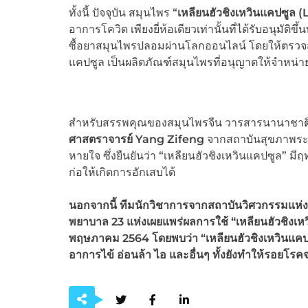
ทั้งนี้ ปัจจุบัน สมุนไพร “
เหลียนฮัวชิงเหวินแคปซูล (
อาการโควิด เพียงยี่ห้อเดียวเท่านั้นที่ได้รับอนุมั
ซื้อยาสมุนไพรปลอมผ่านโลกออนไลน์ โดยให้ตรวจสอบ
แคปซูล เป็นผลิตภัณฑ์สมุนไพรที่อนุญาตให้จำหน
สำหรับสรรพคุณของสมุนไพรจีน วารสารนานาชาติ “
ศาสตราจารย์ Yang Zifeng
จากสถาบันสุขภาพระ
หายใจ ซึ่งยืนยันว่า “เหลียนฮัวชิงเหวินแคปซูล” มีฤ
ก่อให้เกิดการอักเสบได้
นอกจากนี้ ทีมนักวิชาการจากสถาบันวิศวกรรมแห่
พยาบาล 23 แห่งเผยแพร่ผลการใช้ “เหลียนฮัวชิงเ
พฤษภาคม 2564 โดยพบว่า “เหลียนฮัวชิงเหวินแคป
อาการไข้ อ่อนล้า ไอ และอื่นๆ ทั้งยังทำให้รอยโร