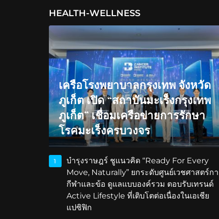
HEALTH-WELLNESS
เครือโรงพยาบาลกรุงเทพ จังหวัด
ภูเก็ต เปิด “สถาบันมะเร็งกรุงเทพ
ภูเก็ต” เชื่อมเครือข่ายการรักษา
โรคมะเร็งครบวงจร
บำรุงราษฎร์ ชูแนวคิด “Ready For Every
1
Move, Naturally” ยกระดับศูนย์เวชศาสตร์กา
กีฬาและข้อ ดูแลแบบองค์รวม ตอบรับเทรนด์
Active Lifestyle ที่เติบโตต่อเนื่องในเอเชีย
แปซิฟิก