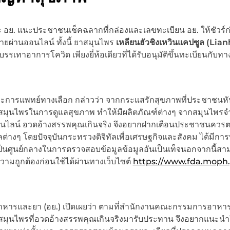
ย. แนะประชาชนเช็คฉลากที่กล่องและเลขทะเบียน อย. ให้ชัวร์
ยผ่านออนไลน์ ทั้งนี้ ยาสมุนไพร
เหลียนฮัวชิงเหวินแคปซูล (
Lian
รรเทาอาการโควิด เพียงยี่ห้อเดียวที่ได้รับอนุมัติขึ้นทะเบียนกับทา
การแพทย์ทางเลือก กล่าวว่า จากกระแสรักสุขภาพที่ประชาชนห
้สมุนไพรในการดูแลสุขภาพ ทำให้มีผลิตภัณฑ์ต่างๆ จากสมุนไพรจ
อนไลน์ อวดอ้างสรรพคุณเกินจริง จึงอยากฝากเตือนประชาชนควร
ลต่างๆ โดยปัจจุบันกระทรวงดิจิทัลเพื่อเศรษฐกิจและสังคม ได้มีกา
็นศูนย์กลางในการตรวจสอบข้อมูลข้อมูลอันเป็นเท็จนอกจากนี้สา
มถูกต้องก่อนใช้ได้ผ่านทางเว็บไซต์
https://www.fda.moph
ารและยา (อย.) เปิดเผยว่า ตามที่สำนักงานคณะกรรมการอาหา
์สมุนไพรที่อวดอ้างสรรพคุณเกินจริงมารับประทาน จึงอยากแนะนำให