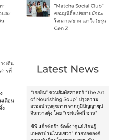
เทา
“Matcha Social Club”
่อและ
คอมมูนิตี้สเปซสายมัจฉะ
ิน
ใจกลางสยาม เอาใจวัยรุ่น
Gen Z
างเดิน
Latest News
สารที่
“เฮยยิน” ชวนสัมผัสศาสตร์ “The Art
ง
of Nourishing Soup” ปรุงความ
นเดือน
อร่อยบำรุงสุขภาพ จากภูมิปัญญาซุป
้ง
จีนกวางตุ้ง โดย “เชฟแจ็คกี้ ชาน”
ซีพี แอ็กซ์ตร้า จัดตั้ง “ศูนย์เรียนรู้
เกษตรบ้านโนนเขวา” ถ่ายทอดองค์