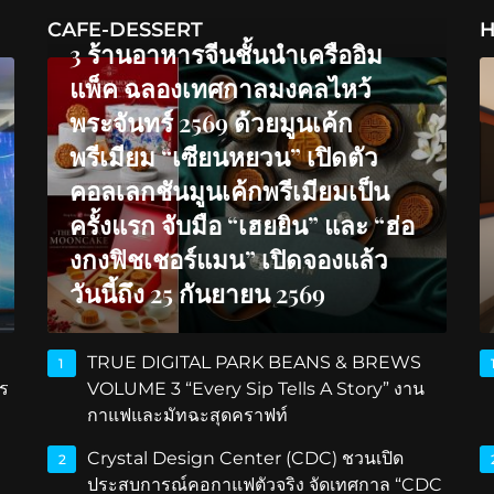
CAFE-DESSERT
H
3 ร้านอาหารจีนชั้นนำเครืออิม
แพ็ค ฉลองเทศกาลมงคลไหว้
พระจันทร์ 2569 ด้วยมูนเค้ก
พรีเมียม “เซียนหยวน” เปิดตัว
คอลเลกชันมูนเค้กพรีเมียมเป็น
ครั้งแรก จับมือ “เฮยยิน” และ “ฮ่อ
งกงฟิชเชอร์แมน” เปิดจองแล้ว
วันนี้ถึง 25 กันยายน 2569
TRUE DIGITAL PARK BEANS & BREWS
1
ร
VOLUME 3 “Every Sip Tells A Story” งาน
กาแฟและมัทฉะสุดคราฟท์
Crystal Design Center (CDC) ชวนเปิด
2
ประสบการณ์คอกาแฟตัวจริง จัดเทศกาล “CDC