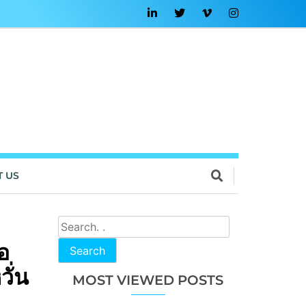
T US
อ
Search
ั่น
MOST VIEWED POSTS