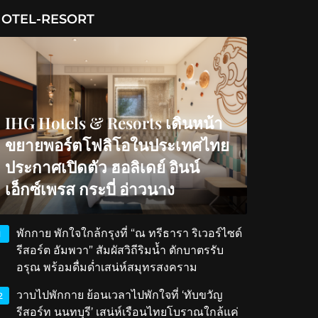
OTEL-RESORT
IHG Hotels & Resorts เดินหน้า
ขยายพอร์ตโฟลิโอในประเทศไทย
ประกาศเปิดตัว ฮอลิเดย์ อินน์
เอ็กซ์เพรส กระบี่ อ่าวนาง
พักกาย พักใจใกล้กรุงที่ “ณ ทรีธารา ริเวอร์ไซด์
1
รีสอร์ต อัมพวา” สัมผัสวิถีริมน้ำ ตักบาตรรับ
อรุณ พร้อมดื่มด่ำเสน่ห์สมุทรสงคราม
วาบไปพักกาย ย้อนเวลาไปพักใจที่ ‘ทับขวัญ
2
รีสอร์ท นนทบุรี’ เสน่ห์เรือนไทยโบราณใกล้แค่