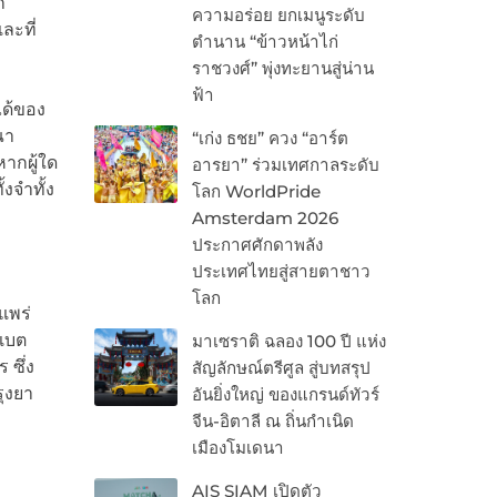
ก
ความอร่อย ยกเมนูระดับ
และที่
ตำนาน “ข้าวหน้าไก่
ราชวงศ์” พุ่งทะยานสู่น่าน
ฟ้า
ได้ของ
ณา
“เก่ง ธชย” ควง “อาร์ต
หากผู้ใด
อารยา” ร่วมเทศกาลระดับ
งจำทั้ง
โลก WorldPride
Amsterdam 2026
ประกาศศักดาพลัง
ประเทศไทยสู่สายตาชาว
โลก
แพร่
เบต
มาเซราติ ฉลอง 100 ปี แห่ง
 ซึ่ง
สัญลักษณ์ตรีศูล สู่บทสรุป
ุงยา
อันยิ่งใหญ่ ของแกรนด์ทัวร์
จีน-อิตาลี ณ ถิ่นกำเนิด
เมืองโมเดนา
AIS SIAM เปิดตัว