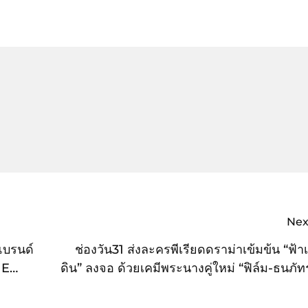
Nex
แบรนด์
ช่องวัน31 ส่งละครพีเรียดดราม่าเข้มข้น “ฟ้า
HE
ดิน” ลงจอ ด้วยเคมีพระนางคู่ใหม่ “ฟิล์ม-ธนภัท
วิละ” ประกบคู่ “ปราง-กัญญ์ณรัณ วงศ์ขจรไกล” ท
ร่วมงานกับช่องวัน31 ครั้