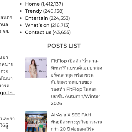
Home
(1,412,137)
Trendy
(240,138)
ก่อนตก
Entertain
(224,553)
hua
What’s on
(216,713)
ง อย.
Contact us
(43,655)
POSTS LIST
ันมา
FitFlop เปิดตัว ‘น้ำตาล-
ำหน่าย
ทิพนารี’ แบรนด์แอมบาสเด
ตรวจ
อร์คนล่าสุด พร้อมชวน
รพัฒนา
สัมผัสความสบายของ
มารถ
รองเท้า FitFlop ในคอล
.go.th
เลกชัน Autumn/Winter
2026
AirAsia X SEE FAH
รและยา
พันธมิตรทางธุรกิจยาวนาน
้ผู้
กว่า 20 ปี ต่อยอดเสิร์ฟ