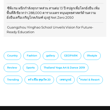
ซีพีแรม ผนึกกำลังทุกภาคส่วน สานต่อ 13 ปี #ปลูกเพื่อโลกยั่งยืน เพิ่ม
พื้นที่สีเขียวกว่า 288,000 ตารางเมตร หนุนยุทธศาสตร์ด้านความ
ยั่งยืนเครือเจริญโภคภัณฑ์ มุ่งสู่ Net Zero 2050
Guangzhou Yinghao School Unveils Vision for Future-
Ready Education
Country
Fashion
gallery
GEOPARK
lifestyle
Review
Sports
Thailand Yoga Art & Dance 2019
Trending
ครัวเจ๊ง้อ สุขุมวิท 20
เพชรบูรณ์
็Hotel & Resort