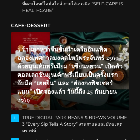
ที่ตอบโจทย์ไลฟ์สไตล์ ภายใต้แนวคิด “SELF-CARE IS
HEALTHCARE”
CAFE-DESSERT
3 ร้านอาหารจีนชั้นนำเครืออิมแพ็ค
ฉลองเทศกาลมงคลไหว้พระจันทร์ 2569
ด้วยมูนเค้กพรีเมียม “เซียนหยวน” เปิดตัว
คอลเลกชันมูนเค้กพรีเมียมเป็นครั้งแรก
จับมือ “เฮยยิน” และ “ฮ่องกงฟิชเชอร์
แมน” เปิดจองแล้ว วันนี้ถึง 25 กันยายน
2569
TRUE DIGITAL PARK BEANS & BREWS VOLUME
1
3 “Every Sip Tells A Story” งานกาแฟและมัทฉะสุด
คราฟท์