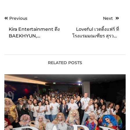
Post
Previous
Next
navigation
Kira Entertainment ดึง
Loveful เวดดิ้งแฟร์ ที่
BAEKHYUN,
โรงแรมมณเฑียร สุรวงศ์
YUGYEOM,
กรุงเทพฯ ห้องจัดเลี้ยงใหม่
DYNAMICDUO, BE’O
ให้เต็มที่ ไม่มีงบบานปลาย
และ ICHILLIN’ ขึ้นโชว์ใน
งาน “M.A.Y. JAM
RELATED POSTS
Festival in Bangkok
2023” เสาร์ที่ 6 พค. 66 ณ
ไบเทค บางนา