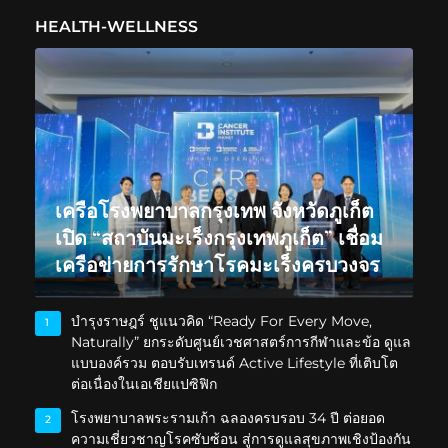
HEALTH-WELLNESS
เครือโรงพยาบาลกรุงเทพ จังหวัดภูเก็ต
เปิด “สถาบันมะเร็งกรุงเทพภูเก็ต” เชื่อม
เครือข่ายการรักษาโรคมะเร็งครบวงจร
บำรุงราษฎร์ ชูแนวคิด “Ready For Every Move,
1
Naturally” ยกระดับศูนย์เวชศาสตร์การกีฬาและข้อ ดูแล
แบบองค์รวม ตอบรับเทรนด์ Active Lifestyle ที่เติบโต
ต่อเนื่องในเอเชียแปซิฟิก
โรงพยาบาลพระรามเก้า ฉลองครบรอบ 34 ปี ต่อยอด
2
ความเชี่ยวชาญโรคซับซ้อน สู่การดูแลสุขภาพเชิงป้องกัน