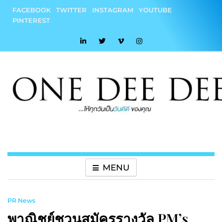
Skip
FACEBOOK
TWITTER
INSTAGRAM
YOUTUBE
to
PINTEREST
content
onedeedee
ให้ทุกวันเป็น "วันดีดี" ของคุณ
MENU
PR News
พาณิชย์ชวนสมัครรางวัล PM’s