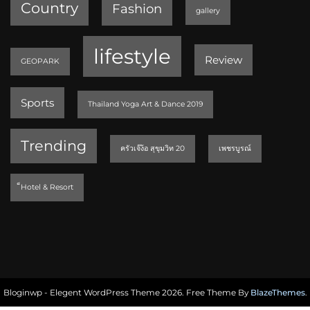
Country
Fashion
gallery
lifestyle
Review
GEOPARK
Sports
Thailand Yoga Art & Dance 2019
Trending
ครัวเจ๊ง้อ สุขุมวิท 20
เพชรบูรณ์
็Hotel & Resort
Bloginwp - Elegent WordPress Theme 2026. Free Theme By
BlazeThemes
.