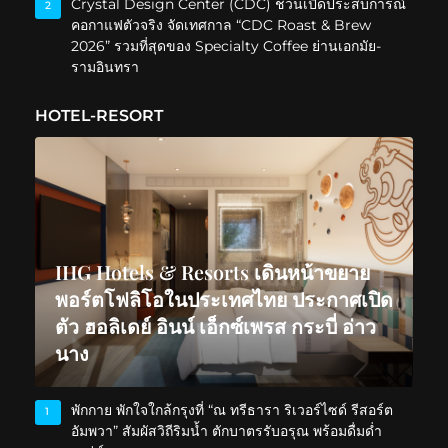
Crystal Design Center (CDC) ชวนเปิดประสบการณ์
2
คอกาแฟตัวจริง จัดเทศกาล “CDC Roast & Brew
2026” รวมที่สุดของ Specialty Coffee ย่านเอกมัย-
รามอินทรา
HOTEL-RESORT
IHG Hotels & Resorts เดินหน้าขยาย
พอร์ตโฟลิโอในประเทศไทย ประกาศเปิด
ตัว ฮอลิเดย์ อินน์ เอ็กซ์เพรส กระบี่ อ่าว
นาง
พักกาย พักใจใกล้กรุงที่ “ณ ทรีธารา ริเวอร์ไซด์ รีสอร์ต
1
อัมพวา” สัมผัสวิถีริมน้ำ ตักบาตรรับอรุณ พร้อมดื่มด่ำ