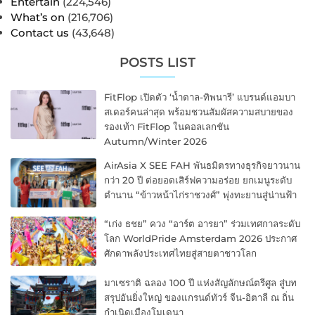
Entertain
(224,546)
What’s on
(216,706)
Contact us
(43,648)
POSTS LIST
FitFlop เปิดตัว ‘น้ำตาล-ทิพนารี’ แบรนด์แอมบา
สเดอร์คนล่าสุด พร้อมชวนสัมผัสความสบายของ
รองเท้า FitFlop ในคอลเลกชัน
Autumn/Winter 2026
AirAsia X SEE FAH พันธมิตรทางธุรกิจยาวนาน
กว่า 20 ปี ต่อยอดเสิร์ฟความอร่อย ยกเมนูระดับ
ตำนาน “ข้าวหน้าไก่ราชวงศ์” พุ่งทะยานสู่น่านฟ้า
“เก่ง ธชย” ควง “อาร์ต อารยา” ร่วมเทศกาลระดับ
โลก WorldPride Amsterdam 2026 ประกาศ
ศักดาพลังประเทศไทยสู่สายตาชาวโลก
มาเซราติ ฉลอง 100 ปี แห่งสัญลักษณ์ตรีศูล สู่บท
สรุปอันยิ่งใหญ่ ของแกรนด์ทัวร์ จีน-อิตาลี ณ ถิ่น
กำเนิดเมืองโมเดนา