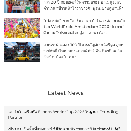
กว่า 20 ปี ต่อยอดเสิร์ฟความอร่อย ยกเมนูระดับ
ตำนาน “ข้าวหน้าไก่ราชวงศ์” พุ่งทะยานสู่น่านฟ้า
“เก่ง ธชย” ควง “อาร์ต อารยา” ร่วมเทศกาลระดับ
โลก WorldPride Amsterdam 2026 ประกาศ
ศักดาพลังประเทศไทยสู่สายตาชาวโลก
มาเซราติ ฉลอง 100 ปี แห่งสัญลักษณ์ตรีศูล สู่บท
สรุปอันยิ่งใหญ่ ของแกรนด์ทัวร์ จีน-อิตาลี ณ ถิ่น
กำเนิดเมืองโมเดนา
Latest News
เลอโนโวเสริมทัพ Esports World Cup 2026 ในฐานะ Founding
Partner
divana เปิดพื้นที่แห่งการใช้ชีวิต ผ่านนิทรรศการ “Habitat of Life”