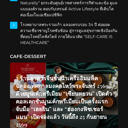
Naturally” ยกระดับศูนย์เวชศาสตร์การกีฬาและข้อ ดูแล
แบบองค์รวม ตอบรับเทรนด์ Active Lifestyle ที่เติบโต
ต่อเนื่องในเอเชียแปซิฟิก
โรงพยาบาลพระรามเก้า ฉลองครบรอบ 34 ปี ต่อยอด
2
ความเชี่ยวชาญโรคซับซ้อน สู่การดูแลสุขภาพเชิงป้องกัน
ที่ตอบโจทย์ไลฟ์สไตล์ ภายใต้แนวคิด “SELF-CARE IS
HEALTHCARE”
CAFE-DESSERT
3 ร้านอาหารจีนชั้นนำเครืออิมแพ็ค
ฉลองเทศกาลมงคลไหว้พระจันทร์ 2569
ด้วยมูนเค้กพรีเมียม “เซียนหยวน” เปิดตัว
คอลเลกชันมูนเค้กพรีเมียมเป็นครั้งแรก
จับมือ “เฮยยิน” และ “ฮ่องกงฟิชเชอร์
แมน” เปิดจองแล้ว วันนี้ถึง 25 กันยายน
2569