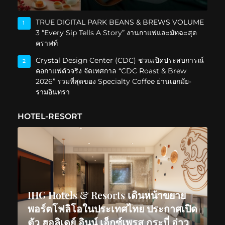
TRUE DIGITAL PARK BEANS & BREWS VOLUME
1
3 “Every Sip Tells A Story” งานกาแฟและมัทฉะสุด
คราฟท์
Crystal Design Center (CDC) ชวนเปิดประสบการณ์
2
คอกาแฟตัวจริง จัดเทศกาล “CDC Roast & Brew
2026” รวมที่สุดของ Specialty Coffee ย่านเอกมัย-
รามอินทรา
HOTEL-RESORT
IHG Hotels & Resorts เดินหน้าขยาย
พอร์ตโฟลิโอในประเทศไทย ประกาศเปิด
ตัว ฮอลิเดย์ อินน์ เอ็กซ์เพรส กระบี่ อ่าว