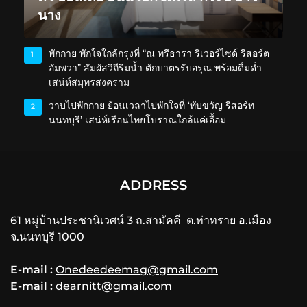
นาง
พักกาย พักใจใกล้กรุงที่ “ณ ทรีธารา ริเวอร์ไซด์ รีสอร์ต
1
อัมพวา” สัมผัสวิถีริมน้ำ ตักบาตรรับอรุณ พร้อมดื่มด่ำ
เสน่ห์สมุทรสงคราม
วาบไปพักกาย ย้อนเวลาไปพักใจที่ ‘ทับขวัญ รีสอร์ท
2
นนทบุรี’ เสน่ห์เรือนไทยโบราณใกล้แค่เอื้อม
ADDRESS
61 หมู่บ้านประชานิเวศน์ 3 ถ.สามัคคี ต.ท่าทราย อ.เมือง
จ.นนทบุรี 1000
E-mail :
Onedeedeemag@gmail.com
E-mail :
dearnitt@gmail.com