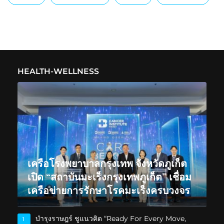
HEALTH-WELLNESS
เครือโรงพยาบาลกรุงเทพ จังหวัดภูเก็ต
เปิด “สถาบันมะเร็งกรุงเทพภูเก็ต” เชื่อม
เครือข่ายการรักษาโรคมะเร็งครบวงจร
บำรุงราษฎร์ ชูแนวคิด “Ready For Every Move,
1