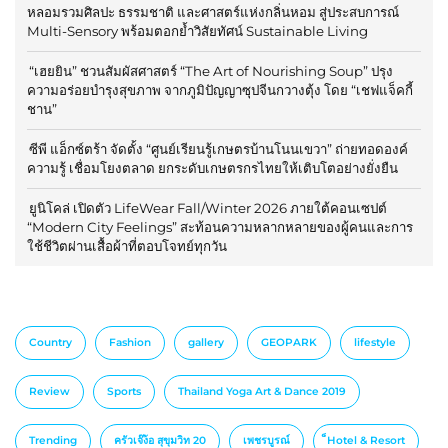
หลอมรวมศิลปะ ธรรมชาติ และศาสตร์แห่งกลิ่นหอม สู่ประสบการณ์
Multi-Sensory พร้อมตอกย้ำวิสัยทัศน์ Sustainable Living
“เฮยยิน” ชวนสัมผัสศาสตร์ “The Art of Nourishing Soup” ปรุง
ความอร่อยบำรุงสุขภาพ จากภูมิปัญญาซุปจีนกวางตุ้ง โดย “เชฟแจ็คกี้
ชาน”
ซีพี แอ็กซ์ตร้า จัดตั้ง “ศูนย์เรียนรู้เกษตรบ้านโนนเขวา” ถ่ายทอดองค์
ความรู้ เชื่อมโยงตลาด ยกระดับเกษตรกรไทยให้เติบโตอย่างยั่งยืน
ยูนิโคล่ เปิดตัว LifeWear Fall/Winter 2026 ภายใต้คอนเซปต์
“Modern City Feelings” สะท้อนความหลากหลายของผู้คนและการ
ใช้ชีวิตผ่านเสื้อผ้าที่ตอบโจทย์ทุกวัน
Country
Fashion
gallery
GEOPARK
lifestyle
Review
Sports
Thailand Yoga Art & Dance 2019
Trending
ครัวเจ๊ง้อ สุขุมวิท 20
เพชรบูรณ์
็Hotel & Resort