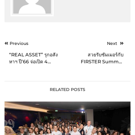
Post
Previous
Next
navigation
“REAL ASSET” รุกอสัง
สวยรับซัมเมอร์กับ
หาฯ ปี’66 จ่อเปิด 4
FIRSTER Summer
โครงการ มูลค่า 5,900
Seeking Vibes ช้อปวันนี้
ลบ. พร้อมจับมือยักษ์ใหญ่
รับสิทธิพิเศษ 3 ต่อ! Top
ญี่ปุ่น “SOTETSU” ร่วมทุน
Spender ลุ้นรับ
พัฒนาโครงการ
FIRSTER Voucher มูลค่า
RELATED POSTS
กว่า 100,000 บาท