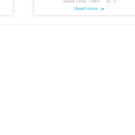
Read Time:
1
Min
0
Read more