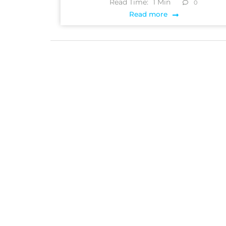
Read Time:
1
Min
0
Read more