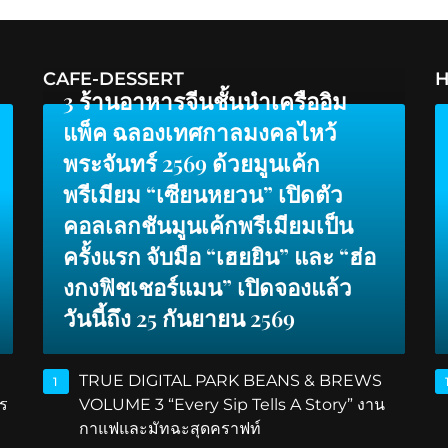
CAFE-DESSERT
H
3 ร้านอาหารจีนชั้นนำเครืออิม
แพ็ค ฉลองเทศกาลมงคลไหว้
พระจันทร์ 2569 ด้วยมูนเค้ก
พรีเมียม “เซียนหยวน” เปิดตัว
คอลเลกชันมูนเค้กพรีเมียมเป็น
ครั้งแรก จับมือ “เฮยยิน” และ “ฮ่อ
งกงฟิชเชอร์แมน” เปิดจองแล้ว
วันนี้ถึง 25 กันยายน 2569
TRUE DIGITAL PARK BEANS & BREWS
1
ร
VOLUME 3 “Every Sip Tells A Story” งาน
กาแฟและมัทฉะสุดคราฟท์