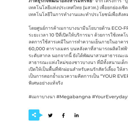
ภาคธุรกิจพัฒนาอสังหาริมทรัพย์”
จากโครงการ “บุค
เทคโนโลยีแห่งประเทศไทย (มสวท.) เพื่อยกย่องเชิดช
เทคโนโลยีในการทำงานและทำประโยชน์เพื่อสังค
โดยศูนย์การค้าเมกาบางนามีนโยบายด้าน ECO-FR
ระยะเวลา 10 ปีที่เปิดให้บริการมา ด้วยการใช้เทค
ลดการใช้สารเคมีในการทำความเย็นภายในอาคารทั้งห
60,000 ตารางเมตร บนหลังคาที่สามารถผลิตไฟฟ้าได
ระดับสากล นอกจากนี้ ยังได้พัฒนาสวนสาธารณะเมกา พา
สาธารณะแห่งใหม่ของชาวบางนา ที่มีทั้งสนามเด็กเ
เปิดให้เป็นพื้นที่พักผ่อนสำหรับคนรักสัตว์เลี้ยง ให้
เป็นการตอกย้ำแนวความคิดการเป็น “YOUR EVER
พิเศษอย่างแท้จริง
#เมกาบางนา #Megabangna #YourEveryday