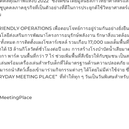
คลคุณภาพแห่งปี 2022” ซึ่งจัดขึ้นโดยมูลนิธิสภาวิทยาศาสตร์แล
ูบุคคลภาคธุรกิจที่เป็นตัวอย่างที่ดีในการประยุกต์ใช้วิทยาศาสตร
ม
IENDLY OPERATIONS เพื่อตอบโจทย์การอยู่ร่วมกันอย่างยั่งยื
โนโลยีส่งเสริมการพัฒนาโครงการอนุรักษ์พลังงาน รักษาสิ่งแวดล้อ
มด การติดตั้งแผงโซลาร์เซลล์ รวมเกือบ 17,000 แผงเต็มพื้นที่
้ 13 ล้านกิโลวัตต์ชั่วโมงต่อปี และ การสร้างโรงบำบัดน้ำเสียม
ร์ค บนพื้นที่กว่า 7 ไร่ ช่วยเพิ่มพื้นที่สีเขียวให้กับชุมชน เป็น
ล่นพร้อมเครื่องเล่นสำหรับเด็กที่ได้มาตรฐานด้านความปลอดภัย แ
สามารถนำสัตว์เลี้ยงเข้ามาร่วมกิจกรรมต่างๆ ได้โดยไม่มีค่าใช้จ่าย ซึ
YDAY MEETING PLACE” ที่ทำให้ทุก ๆ วันเป็นวันพิเศษสำหรั
MeetingPlace