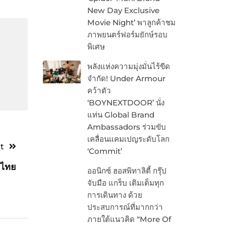
New Day Exclusive
Movie Night’ พาลูกค้าชม
ภาพยนตร์ฟอร์มยักษ์รอบ
พิเศษ
พลังแห่งความมุ่งมั่นไร้ขีด
จำกัด! Under Armour
คว้าตัว
‘BOYNEXTDOOR’ นั่ง
แท่น Global Brand
Ambassadors ร่วมขับ
เคลื่อนแคมเปญระดับโลก
t
‘Commit’
มไทย
ออนิกซ์ ฮอสพิทาลิตี้ กรุ๊ป
จับมือ แกร็บ เติมเต็มทุก
การเดินทาง ด้วย
ประสบการณ์ที่มากกว่า
ภายใต้แนวคิด “More Of