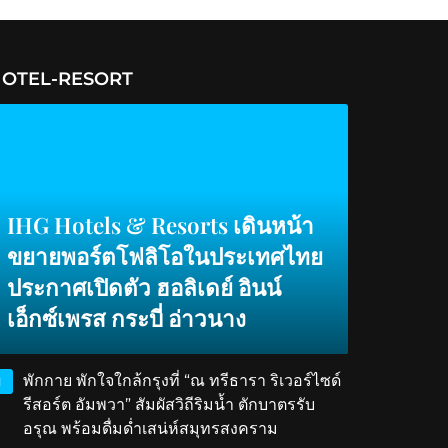
OTEL-RESORT
IHG Hotels & Resorts เดินหน้า
ขยายพอร์ตโฟลิโอในประเทศไทย
ประกาศเปิดตัว ฮอลิเดย์ อินน์
เอ็กซ์เพรส กระบี่ อ่าวนาง
พักกาย พักใจใกล้กรุงที่ “ณ ทรีธารา ริเวอร์ไซด์
1
รีสอร์ต อัมพวา” สัมผัสวิถีริมน้ำ ตักบาตรรับ
อรุณ พร้อมดื่มด่ำเสน่ห์สมุทรสงคราม