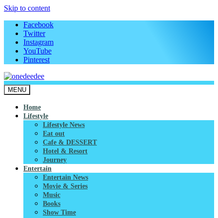
Skip to content
Facebook
Twitter
Instagram
YouTube
Pinterest
MENU
onedeedee
ให้ทุกวันเป็น "วันดีดี" ของคุณ
Home
Lifestyle
Lifestyle News
Eat out
Cafe & DESSERT
Hotel & Resort
Journey
Entertain
Entertain News
Movie & Series
Music
Books
Show Time