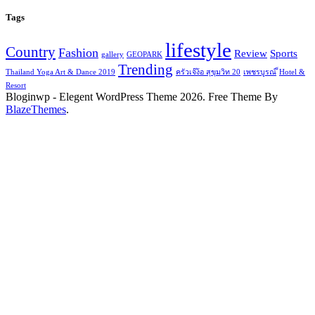
Tags
lifestyle
Country
Fashion
Review
Sports
gallery
GEOPARK
Trending
Thailand Yoga Art & Dance 2019
ครัวเจ๊ง้อ สุขุมวิท 20
เพชรบูรณ์
็Hotel &
Resort
Bloginwp - Elegent WordPress Theme 2026. Free Theme By
BlazeThemes
.