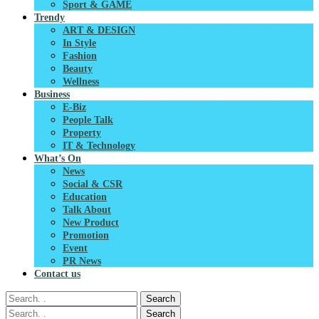
Sport & GAME
Trendy
ART & DESIGN
In Style
Fashion
Beauty
Wellness
Business
E-Biz
People Talk
Property
IT & Technology
What’s On
News
Social & CSR
Education
Talk About
New Product
Promotion
Event
PR News
Contact us
Search
Search