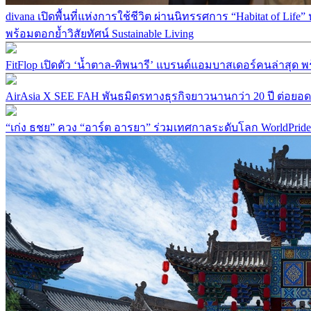
divana เปิดพื้นที่แห่งการใช้ชีวิต ผ่านนิทรรศการ “Habitat of 
พร้อมตอกย้ำวิสัยทัศน์ Sustainable Living
FitFlop เปิดตัว ‘น้ำตาล-ทิพนารี’ แบรนด์แอมบาสเดอร์คนล่าสุด
AirAsia X SEE FAH พันธมิตรทางธุรกิจยาวนานกว่า 20 ปี ต่อยอดเ
“เก่ง ธชย” ควง “อาร์ต อารยา” ร่วมเทศกาลระดับโลก WorldPri