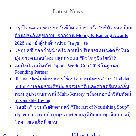
Latest News
กรุงไทย–แอกซ่า ประกันชีวิต คว้ารางวัล “บริษัทยอดเยี่ยม
ด้านประกันสุขภาพ” จากงาน Money & Banking Awards
2026 ตอกย้ำผู้นำด้านประกันสุขภาพ
โชกุบุสซึ ตอกย้ำผู้นำครีมอาบน้ำ รีเฟรชแบรนด์ครั้งใหญ่
มุ่งเจาะคนเจนใหม่ ปลุกกระแส #ผิวโชกุผิวโชว์ได้
เลอโนโวเสริมทัพ Esports World Cup 2026 ในฐานะ
Founding Partner
divana เปิดพื้นที่แห่งการใช้ชีวิต ผ่านนิทรรศการ “Habitat
of Life” หลอมรวมศิลปะ ธรรมชาติ และศาสตร์แห่งกลิ่น
หอม สู่ประสบการณ์ Multi-Sensory พร้อมตอกย้ำวิสัยทัศน์
Sustainable Living
“เฮยยิน” ชวนสัมผัสศาสตร์ “The Art of Nourishing Soup”
ปรุงความอร่อยบำรุงสุขภาพ จากภูมิปัญญาซุปจีนกวางตุ้ง
โดย “เชฟแจ็คกี้ ชาน”
lifestyle