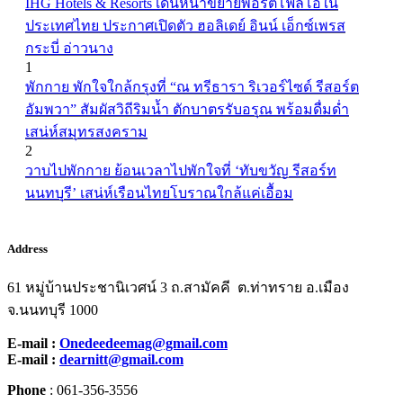
IHG Hotels & Resorts เดินหน้าขยายพอร์ตโฟลิโอใน
ประเทศไทย ประกาศเปิดตัว ฮอลิเดย์ อินน์ เอ็กซ์เพรส
กระบี่ อ่าวนาง
1
พักกาย พักใจใกล้กรุงที่ “ณ ทรีธารา ริเวอร์ไซด์ รีสอร์ต
อัมพวา” สัมผัสวิถีริมน้ำ ตักบาตรรับอรุณ พร้อมดื่มด่ำ
เสน่ห์สมุทรสงคราม
2
วาบไปพักกาย ย้อนเวลาไปพักใจที่ ‘ทับขวัญ รีสอร์ท
นนทบุรี’ เสน่ห์เรือนไทยโบราณใกล้แค่เอื้อม
Address
61 หมู่บ้านประชานิเวศน์ 3 ถ.สามัคคี ต.ท่าทราย อ.เมือง
จ.นนทบุรี 1000
E-mail :
Onedeedeemag@gmail.com
E-mail :
dearnitt@gmail.com
Phone
: 061-356-3556