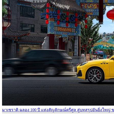
มาเซราติ ฉลอง 100 ปี แห่งสัญลักษณ์ตรีศูล สู่บทสรุปอันยิ่งใหญ่ 