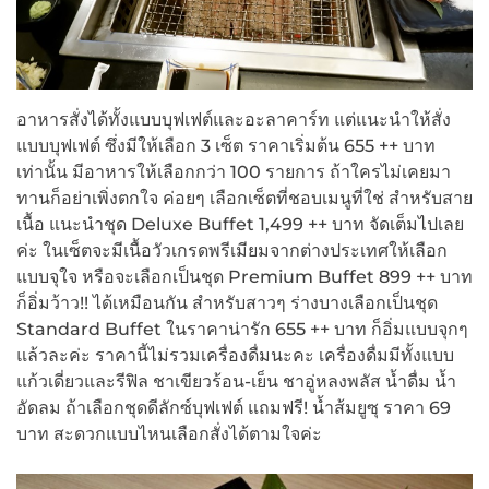
อาหารสั่งได้ทั้งแบบบุฟเฟต์และอะลาคาร์ท แต่แนะนำให้สั่ง
แบบบุฟเฟต์ ซึ่งมีให้เลือก 3 เซ็ต ราคาเริ่มต้น 655 ++ บาท
เท่านั้น มีอาหารให้เลือกกว่า 100 รายการ ถ้าใครไม่เคยมา
ทานก็อย่าเพิ่งตกใจ ค่อยๆ เลือกเซ็ตที่ชอบเมนูที่ใช่ สำหรับสาย
เนื้อ แนะนำชุด Deluxe Buffet 1,499 ++ บาท จัดเต็มไปเลย
ค่ะ ในเซ็ตจะมีเนื้อวัวเกรดพรีเมียมจากต่างประเทศให้เลือก
แบบจุใจ หรือจะเลือกเป็นชุด Premium Buffet 899 ++ บาท
ก็อิ่มว้าว!! ได้เหมือนกัน สำหรับสาวๆ ร่างบางเลือกเป็นชุด
Standard Buffet ในราคาน่ารัก 655 ++ บาท ก็อิ่มแบบจุกๆ
แล้วละค่ะ ราคานี้ไม่รวมเครื่องดื่มนะคะ เครื่องดื่มมีทั้งแบบ
แก้วเดี่ยวและรีฟิล ชาเขียวร้อน-เย็น ชาอู่หลงพลัส น้ำดื่ม น้ำ
อัดลม ถ้าเลือกชุดดีลักซ์บุฟเฟต์ แถมฟรี! น้ำส้มยูซุ ราคา 69
บาท สะดวกแบบไหนเลือกสั่งได้ตามใจค่ะ