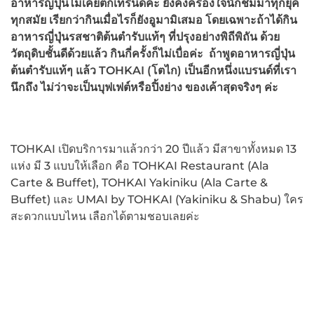
อาหารญี่ปุ่นไม่เคยตกเทรนด์ค่ะ ยังคงครองใจนักชิมมาทุกยุค
ทุกสมัย เรียกว่ากินเมื่อไรก็ยังอูมามิเสมอ โดยเฉพาะถ้าได้กิน
อาหารญี่ปุ่นรสชาติต้นตำรับแท้ๆ ที่ปรุงอย่างพิถีพิถัน ด้วย
วัตถุดิบชั้นดีด้วยแล้ว กินกี่ครั้งก็ไม่เบื่อค่ะ ถ้าพูดอาหารญี่ปุ่น
ต้นตำรับแท้ๆ แล้ว TOHKAI
(โตไก) เป็นอีกหนึ่งแบรนด์ที่เรา
นึกถึง ไม่ว่าจะเป็นบุฟเฟต์หรือปิ้งย่าง ของเค้าสุดจริงๆ ค่ะ
TOHKAI เปิดบริการมาแล้วกว่า 20 ปีแล้ว มีสาขาทั้งหมด 13
แห่ง มี 3 แบบให้เลือก คือ TOHKAI Restaurant (Ala
Carte & Buffet), TOHKAI Yakiniku (Ala Carte &
Buffet) และ UMAI by TOHKAI (Yakiniku & Shabu) ใคร
สะดวกแบบไหน เลือกได้ตามชอบเลยค่ะ