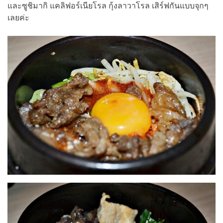
และซูชิมากิ แคลิฟอร์เนียโรล กุ้งลาวาโรล เสิร์ฟกันแบบจุกๆ
เลยค่ะ