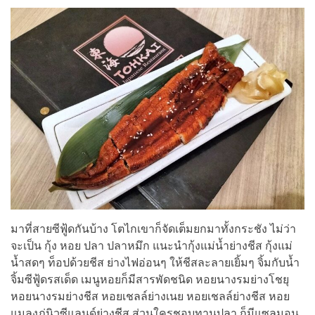
มาที่สายซีฟู้ดกันบ้าง โตไกเขาก็จัดเต็มยกมาทั้งกระชัง ไม่ว่า
จะเป็น กุ้ง หอย ปลา ปลาหมึก แนะนำกุ้งแม่น้ำย่างชีส กุ้งแม่
น้ำสดๆ ท็อปด้วยชีส ย่างไฟอ่อนๆ ให้ชีสละลายเยิ้มๆ จิ้มกับน้ำ
จิ้มซีฟู้ดรสเด็ด เมนูหอยก็มีสารพัดชนิด หอยนางรมย่างโชยุ
หอยนางรมย่างชีส หอยเชลล์ย่างเนย หอยเชลล์ย่างชีส หอย
แมลงภู่นิวซีแลนด์ย่างชีส ส่วนใครชอบทานปลา ก็มีแซลมอน