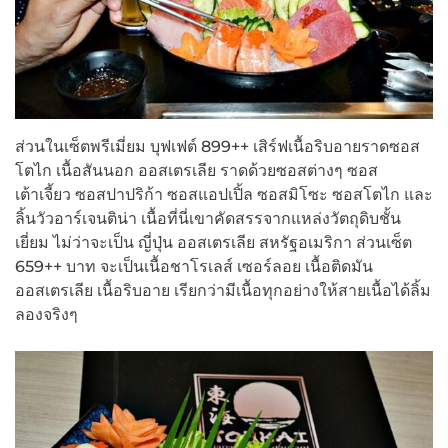
ส่วนในเซ็ตพรีเมี่ยม บุฟเฟต์ 899++ เสิร์ฟเนื้อริบอายราดซอส
โตไก เนื้อสันนอก ออสเตรเลีย ราดด้วยซอสต่างๆ ซอส
เต้าเจี้ยว ซอสปาปริก้า ซอสแอปเปิ้ล ซอสมิโซะ ซอสโตไก และ
ลิ้นวัวอาร์เจนติน่า เนื้อที่นี่เขาคัดสรรจากแหล่งวัตถุดิบชั้น
เยี่ยม ไม่ว่าจะเป็น ญี่ปุ่น ออสเตรเลีย สหรัฐอเมริกา ส่วนเซ็ต
659++ บาท จะเป็นเนื้อชาโรเลส์ เซอร์ลอย เนื้อติดมัน
ออสเตรเลีย เนื้อริบอาย เรียกว่ามีเนื้อทุกอย่างให้สายเนื้อได้ลิ้ม
ลองจริงๆ