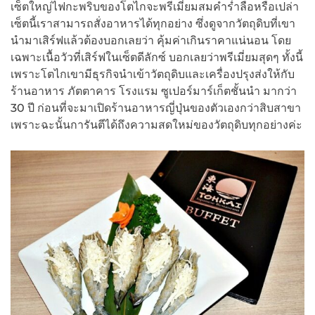
เซ็ตใหญ่ไฟกะพริบของโตไกจะพรีเมี่ยมสมคำร่ำลือหรือเปล่า
เซ็ตนี้เราสามารถสั่งอาหารได้ทุกอย่าง ซึ่งดูจากวัตถุดิบที่เขา
นำมาเสิร์ฟแล้วต้องบอกเลยว่า คุ้มค่าเกินราคาแน่นอน โดย
เฉพาะเนื้อวัวที่เสิร์ฟในเซ็ตดีลักซ์ บอกเลยว่าพรีเมี่ยมสุดๆ ทั้งนี้
เพราะโตไกเขามีธุรกิจนำเข้าวัตถุดิบและเครื่องปรุงส่งให้กับ
ร้านอาหาร ภัตตาคาร โรงแรม ซูเปอร์มาร์เก็ตชั้นนำ มากว่า
30 ปี ก่อนที่จะมาเปิดร้านอาหารญี่ปุ่นของตัวเองกว่าสิบสาขา
เพราะฉะนั้นการันตีได้ถึงความสดใหม่ของวัตถุดิบทุกอย่างค่ะ