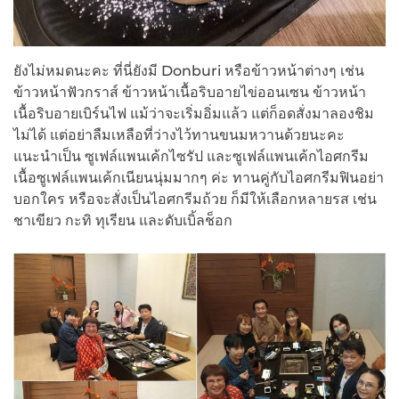
ยังไม่หมดนะคะ ที่นี่ยังมี Donburi หรือข้าวหน้าต่างๆ เช่น
ข้าวหน้าฟัวกราส์ ข้าวหน้าเนื้อริบอายไข่ออนเซน ข้าวหน้า
เนื้อริบอายเบิร์นไฟ แม้ว่าจะเริ่มอิ่มแล้ว แต่ก็อดสั่งมาลองชิม
ไม่ได้ แต่อย่าลืมเหลือที่ว่างไว้ทานขนมหวานด้วยนะคะ
แนะนำเป็น ซูเฟล์แพนเค้กไซรัป และซูเฟล์แพนเค้กไอศกรีม
เนื้อซูเฟล์แพนเค้กเนียนนุ่มมากๆ ค่ะ ทานคู่กับไอศกรีมฟินอย่า
บอกใคร หรือจะสั่งเป็นไอศกรีมถ้วย ก็มีให้เลือกหลายรส เช่น
ชาเขียว กะทิ ทุเรียน และดับเบิ้ลช็อก