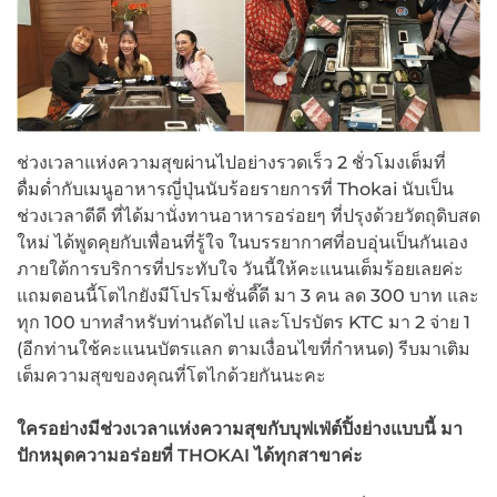
ช่วงเวลาแห่งความสุขผ่านไปอย่างรวดเร็ว 2 ชั่วโมงเต็มที่
ดื่มด่ำกับเมนูอาหารญี่ปุ่นนับร้อยรายการที่ Thokai นับเป็น
ช่วงเวลาดีดี ที่ได้มานั่งทานอาหารอร่อยๆ ที่ปรุงด้วยวัตถุดิบสด
ใหม่ ได้พูดคุยกับเพื่อนที่รู้ใจ ในบรรยากาศที่อบอุ่นเป็นกันเอง
ภายใต้การบริการที่ประทับใจ วันนี้ให้คะแนนเต็มร้อยเลยค่ะ
แถมตอนนี้โตไกยังมีโปรโมชั่นดี๊ดี มา 3 คน ลด 300 บาท และ
ทุก 100 บาทสำหรับท่านถัดไป และโปรบัตร KTC มา 2 จ่าย 1
(อีกท่านใช้คะแนนบัตรแลก ตามเงื่อนไขที่กำหนด) รีบมาเติม
เต็มความสุขของคุณที่โตไกด้วยกันนะคะ
ใครอย่างมีช่วงเวลาแห่งความสุขกับบุฟเฟ่ต์ปิ้งย่างแบบนี้ มา
ปักหมุดความอร่อยที่ THOKAI ได้ทุกสาขาค่ะ