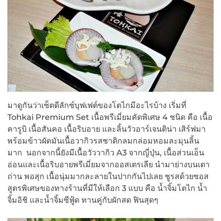
มาดูกันว่าเซ็ตดีลักซ์บุฟเฟต์ของโตไกมีอะไรบ้าง เริ่มที่
Tohkai Premium Set เนื้อพรีเมี่ยมคัดพิเศษ 4 ชนิด คือ เนื้อ
คารูบิ เนื้อสันคอ เนื้อริบอาย และลิ้นวัวอาร์เจนติน่า เสิร์ฟมา
พร้อมข้าวผัดมันเนื้อวากิวรสชาติกลมกล่อมหอมละมุนลิ้น
มาก นอกจากนี้ยังมีเนื้อวัววากิว A3 จากญี่ปุ่น, เนื้อส่วนเอ็น
อ่อนและเนื้อริบอายพรีเมี่ยมจากออสเตรเลีย นำมาย่างบนเตา
ถ่าน พอสุก เนื้อนุ่มมากละลายในปากกันไปเลย ชูรสด้วยซอส
สูตรพิเศษของทางร้านที่มีให้เลือก 3 แบบ คือ น้ำจิ้มโตไก น้ำ
จิ้มอิชิ และน้ำจิ้มซีฟู้ด ทานคู่กับผักสด ฟินสุดๆ