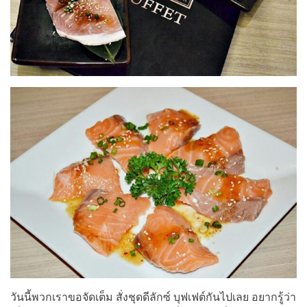
วันนี้พวกเราขอจัดเต็ม สั่งชุดดีลักซ์ บุฟเฟต์กันไปเลย อยากรู้ว่า