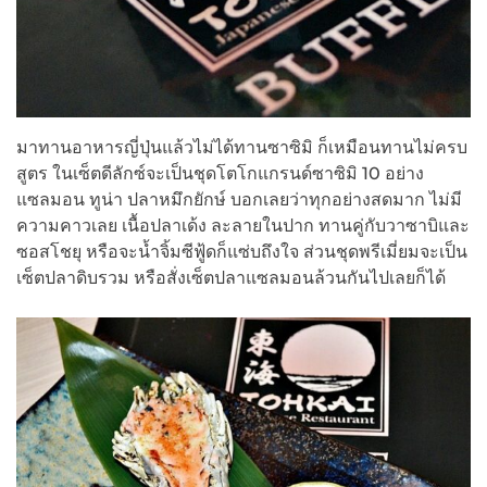
มาทานอาหารญี่ปุ่นแล้วไม่ได้ทานซาซิมิ ก็เหมือนทานไม่ครบ
สูตร ในเซ็ตดีลักซ์จะเป็นชุดโตโกแกรนด์ซาซิมิ 10 อย่าง
แซลมอน ทูน่า ปลาหมึกยักษ์ บอกเลยว่าทุกอย่างสดมาก ไม่มี
ความคาวเลย เนื้อปลาเด้ง ละลายในปาก ทานคู่กับวาซาบิและ
ซอสโชยุ หรือจะน้ำจิ้มซีฟู้ดก็แซ่บถึงใจ ส่วนชุดพรีเมี่ยมจะเป็น
เซ็ตปลาดิบรวม หรือสั่งเซ็ตปลาแซลมอนล้วนกันไปเลยก็ได้