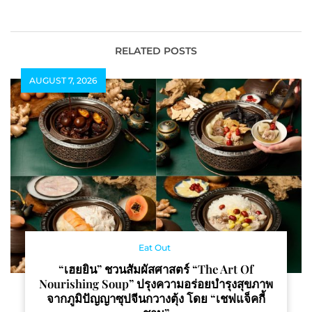
ร่วมมอบอั่งเปา
คุณภาพจาก iQIYI (อ้ายฉี
อี้) ต้อนรับความปังตลอด
เทศกาล
RELATED POSTS
AUGUST 7, 2026
Eat Out
“เฮยยิน” ชวนสัมผัสศาสตร์ “The Art Of
Nourishing Soup” ปรุงความอร่อยบำรุงสุขภาพ
จากภูมิปัญญาซุปจีนกวางตุ้ง โดย “เชฟแจ็คกี้