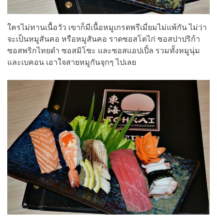
ใครไม่ทานเนื้อวัว เขาก็มีเนื้อหมูเกรดพรีเมี่ยมไม่แพ้กัน ไม่ว่า
จะเป็นหมูสันคอ หรือหมูสันคอ ราดซอสโตไก่ ซอสปาปริก้า
ซอสพริกไทยดำ ซอสมิโซะ และซอสแอปเปิ้ล รวมทั้งหมูนุ่ม
และเบคอน เอาใจสายหมูกันจุกๆ ไปเลย