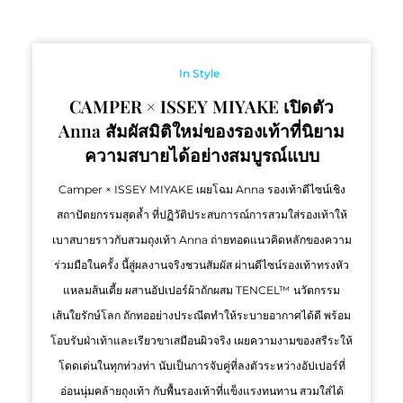
In Style
CAMPER × ISSEY MIYAKE เปิดตัว
Anna สัมผัสมิติใหม่ของรองเท้าที่นิยาม
ความสบายได้อย่างสมบูรณ์แบบ
Camper × ISSEY MIYAKE เผยโฉม Anna รองเท้าดีไซน์เชิง
สถาปัตยกรรมสุดล้ำ ที่ปฏิวัติประสบการณ์การสวมใส่รองเท้าให้
เบาสบายราวกับสวมถุงเท้า Anna ถ่ายทอดแนวคิดหลักของความ
ร่วมมือในครั้ง นี้สู่ผลงานจริงชวนสัมผัส ผ่านดีไซน์รองเท้าทรงหัว
แหลมส้นเตี้ย ผสานอัปเปอร์ผ้าถักผสม TENCEL™ นวัตกรรม
เส้นใยรักษ์โลก ถักทออย่างประณีตทำให้ระบายอากาศได้ดี พร้อม
โอบรับฝ่าเท้าและเรียวขาเสมือนผิวจริง เผยความงามของสรีระให้
โดดเด่นในทุกท่วงท่า นับเป็นการจับคู่ที่ลงตัวระหว่างอัปเปอร์ที่
อ่อนนุ่มคล้ายถุงเท้า กับพื้นรองเท้าที่แข็งแรงทนทาน สวมใส่ได้