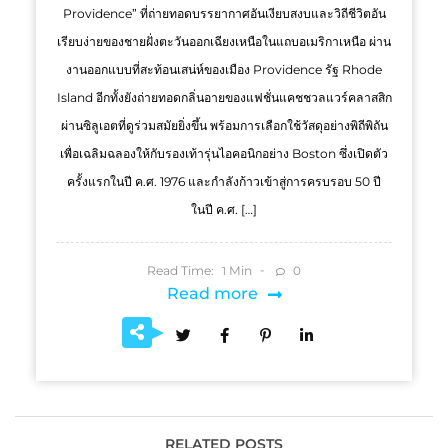
Providence” ที่ถ่ายทอดบรรยากาศอันเงียบสงบและวิถีชีวิตอัน
เรียบง่ายของชายฝั่งตะวันออกเฉียงเหนือในแถบอเมริกาเหนือ ผ่าน
งานออกแบบที่สะท้อนเสน่ห์ของเมือง Providence รัฐ Rhode
Island อีกทั้งยังถ่ายทอดกลิ่นอายของแฟชั่นแคชชวลแวร์คลาสสิก
ผ่านซิลูเอตที่ดูร่วมสมัยยิ่งขึ้น พร้อมการเลือกใช้วัสดุอย่างพิถีพิถัน
เพื่อเฉลิมฉลองให้กับรองเท้ารุ่นไอคอนิกอย่าง Boston ซึ่งเปิดตัว
ครั้งแรกในปี ค.ศ. 1976 และกำลังก้าวเข้าสู่การครบรอบ 50 ปี
ในปี ค.ศ. […]
Read Time:
Min
0
1
Read more
RELATED POSTS