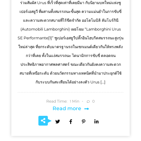
ร่วมสัมผัส Urus ที่เร็วที่สุดเท่าที่เคยมีมา กับนิยามบทใหม่แห่งซู
เปอร์เอสยูวี ที่ผสานทั้งสมรรถนะขั้นสุด ความแม่นยำในการขับขี่
และความสะดวกสบายที่ไร้ขีดจำกัด ออโตโมบิลิ ลัมโบร์กินี
(Automobili Lamborghini) เผยโฉม “Lamborghini Urus
SE Performante[1]” ซูเปอร์เอสยูวีปลั๊กอินไฮบริดสมรรถนะสูงรุ่น
ใหม่ล่าสุด ที่ยกระดับมาตรฐานรถในเซกเมนต์เดียวกันให้ทรงพลัง
กว่าที่เคย ทั้งในแง่สมรรถนะ ไดนามิกการขับขี่ ตลอดจน
ประสิทธิภาพอากาศพลศาสตร์ ขณะเดียวกันยังคงความสะดวก
สบายที่เหนือระดับ ด้วยนวัตกรรมทางเทคนิคที่นำมาประยุกต์ใช้
กับระบบกันสะเทือนได้อย่างลงตัว Urus […]
Read Time:
Min
0
1
Read more