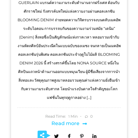
GUERLAIN แบรนด์ความงามระดับตำนานจากฝรั่งเศส ต้อนรับ
ศักราชใหม่ รังสรรค์บทใหม่แห่งความงามผ่านคอลเลกชัน
BLOOMING DENIM ถ่ายทอดความวิจิตรบรรจงบนตลับเมคอัพ
ระดับไอคอน การบรรจบกันของความงามร่วมสมัย “เดนิม”
(Denim) สิ่งทอซึ่งเป็นสัญลักษณ์แห่งกาลเวลา หลอมรวมเข้ากับ
งานหัตถศิลป์อันประณีตในแบบฉบับของเมซง จนกลายเป็นเมคอัพ
คอลเลกชันรุ่นพิเศษ คอลเลกชันประจำฤดูใบไม้ผลิ BLOOMING
DENIM 2026 นี้ สร้างสรรค์ขึ้นโดย NONA SOURCE หนึ่งใน
ศิลปินแถวหน้าด้านงานออกแบบหมุนเวียน ผู้มีชื่อเสียงจากการนำ
สิ่งทอและวัสดุคุณภาพสูงมาหลอมรวมคุณค่าแห่งความยั่งยืนเข้า
กับความงามระดับสากล โดยนำแรงบันดาลใจสำคัญของโลก
แฟชั่นในทุกฤดูกาลอย่าง […]
Read Time:
Min
0
1
Read more