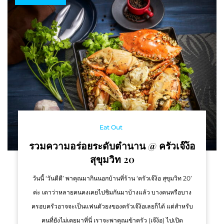
Eat Out
รวมความอร่อยระดับตำนาน @ ครัวเจ๊ง้อ
สุขุมวิท 20
วันนี้ ‘วันดีดี’ พาคุณมากินนอกบ้านที่ร้าน ‘ครัวเจ๊ง้อ สุขุมวิท 20’
ค่ะ เดาว่าหลายคนคงเคยไปชิมกันมาบ้างแล้ว บางคนหรือบาง
ครอบครัวอาจจะเป็นแฟนตัวยงของครัวเจ๊ง้อเลยก็ได้ แต่สำหรับ
คนที่ยังไม่เคยมาที่นี่ เราจะพาคุณเข้าครัว (เจ๊ง้อ) ไปเปิด