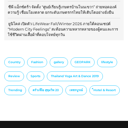
ซีพี แอ็กซ์ตร้า จัดตั้ง “ศูนย์เรียนรู้เกษตรบ้านโนนเขวา” ถ่ายทอดองค์
ความรู้ เชื่อมโยงตลาด ยกระดับเกษตรกรไทยให้เติบโตอย่างยั่งยืน
ยูนิโคล่ เปิดตัว LifeWear Fall/Winter 2026 ภายใต้คอนเซปต์
“Modern City Feelings” สะท้อนความหลากหลายของผู้คนและการ
ใช้ชีวิตผ่านเสื้อผ้าที่ตอบโจทย์ทุกวัน
Country
Fashion
gallery
GEOPARK
lifestyle
Review
Sports
Thailand Yoga Art & Dance 2019
Trending
ครัวเจ๊ง้อ สุขุมวิท 20
เพชรบูรณ์
็Hotel & Resort