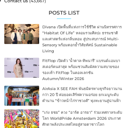
Contact us
(43,667)
POSTS LIST
Divana เปิดพื้นที่แห่งการใช้ชีวิต ผ่านนิทรรศการ
“Habitat Of Life” หลอมรวมศิลปะ ธรรมชาติ
และศาสตร์แห่งกลิ่นหอม สู่ประสบการณ์ Multi-
Sensory พร้อมตอกย้ำวิสัยทัศน์ Sustainable
Living
FitFlop เปิดตัว ‘น้ำตาล-ทิพนารี’ แบรนด์แอมบา
สเดอร์คนล่าสุด พร้อมชวนสัมผัสความสบายของ
รองเท้า FitFlop ในคอลเลกชัน
Autumn/Winter 2026
AirAsia X SEE FAH พันธมิตรทางธุรกิจยาวนาน
กว่า 20 ปี ต่อยอดเสิร์ฟความอร่อย ยกเมนูระดับ
ตำนาน “ข้าวหน้าไก่ราชวงศ์” พุ่งทะยานสู่น่านฟ้า
“เก่ง ธชย” ควง “อาร์ต อารยา” ร่วมเทศกาลระดับ
โลก WorldPride Amsterdam 2026 ประกาศ
ศักดาพลังประเทศไทยสู่สายตาชาวโลก