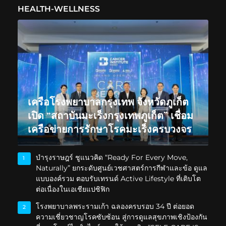
HEALTH-WELLNESS
เครือโรงพยาบาลกรุงเทพ จังหวัดภูเก็ต
เปิด “สถาบันมะเร็งกรุงเทพภูเก็ต” เชื่อม
เครือข่ายการรักษาโรคมะเร็งครบวงจร
บำรุงราษฎร์ ชูแนวคิด “Ready For Every Move,
1
Naturally” ยกระดับศูนย์เวชศาสตร์การกีฬาและข้อ ดูแล
แบบองค์รวม ตอบรับเทรนด์ Active Lifestyle ที่เติบโต
ต่อเนื่องในเอเชียแปซิฟิก
โรงพยาบาลพระรามเก้า ฉลองครบรอบ 34 ปี ต่อยอด
2
ความเชี่ยวชาญโรคซับซ้อน สู่การดูแลสุขภาพเชิงป้องกัน