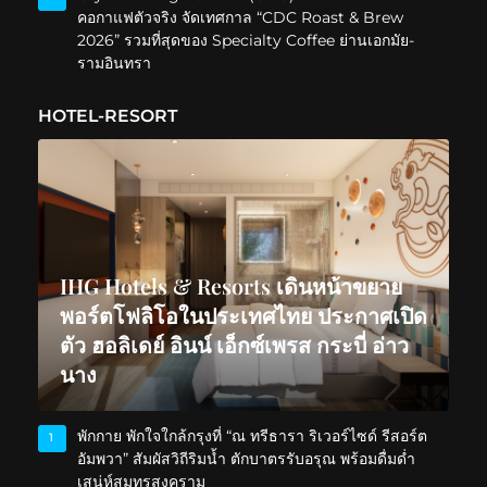
คอกาแฟตัวจริง จัดเทศกาล “CDC Roast & Brew
2026” รวมที่สุดของ Specialty Coffee ย่านเอกมัย-
รามอินทรา
HOTEL-RESORT
IHG Hotels & Resorts เดินหน้าขยาย
พอร์ตโฟลิโอในประเทศไทย ประกาศเปิด
ตัว ฮอลิเดย์ อินน์ เอ็กซ์เพรส กระบี่ อ่าว
นาง
พักกาย พักใจใกล้กรุงที่ “ณ ทรีธารา ริเวอร์ไซด์ รีสอร์ต
1
อัมพวา” สัมผัสวิถีริมน้ำ ตักบาตรรับอรุณ พร้อมดื่มด่ำ
เสน่ห์สมุทรสงคราม