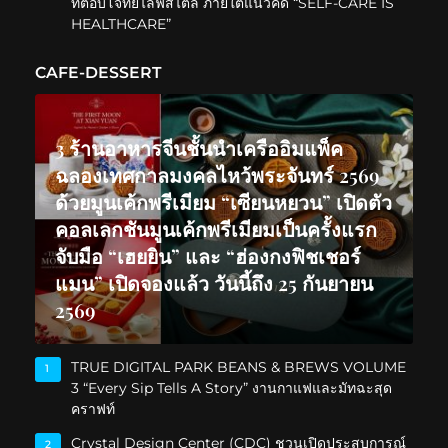
ที่ตอบโจทย์ไลฟ์สไตล์ ภายใต้แนวคิด “SELF-CARE IS
HEALTHCARE”
CAFE-DESSERT
3 ร้านอาหารจีนชั้นนำเครืออิมแพ็ค
ฉลองเทศกาลมงคลไหว้พระจันทร์ 2569
ด้วยมูนเค้กพรีเมียม “เซียนหยวน” เปิดตัว
คอลเลกชันมูนเค้กพรีเมียมเป็นครั้งแรก
จับมือ “เฮยยิน” และ “ฮ่องกงฟิชเชอร์
แมน” เปิดจองแล้ว วันนี้ถึง 25 กันยายน
2569
TRUE DIGITAL PARK BEANS & BREWS VOLUME
1
3 “Every Sip Tells A Story” งานกาแฟและมัทฉะสุด
คราฟท์
Crystal Design Center (CDC) ชวนเปิดประสบการณ์
2