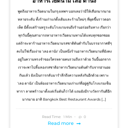
อาหารเวียดนาม เลอ ดานัง
พูดถึงอาหารเวียดนามในกรุงเทพฯ บอกเลยว่ามีให้เลือกมากมาย
หลายระดับ ทั้งร้านเก่าแก่ดั้งเดิมและร้านใหม่ๆ ที่ผุดขึ้นราวดอก
เห็ด มีตั้งแต่ร้านหรูระดับโรงแรมจนถึงร้านอร่อยริมทาง เรียกว่า
ทุกวันนี้คุณสามารถหาอาหารเวียดนามทานได้แทบทุกซอกซอย
แต่ถ้าจะหาร้านอาหารเวียดนามรสชาติต้นตำรับในบรรยากาศดีๆ
คงไม่ใช่เรื่องง่าย ‘เลอ ดานัง’ เป็นหนึ่งร้านอาหารเวียดนามที่ยังคง
อยู่ในความทรงจำของใครหลายคนรวมถึงเราด้วย วันนี้นอกจาก
เราจะพาไปลิ้มลองรสชาติอาหารเวียดนามต้นตำรับจากฮานอย
กันแล้ว ยังเป็นการกลับมารำลึกถึงความหลังกันอีกด้วย เพราะ
‘เลอ ดานัง’ เป็นห้องอาหารเวียดนามเก่าแก่ที่อยู่คู่กับโรงแรมเซ็น
ทารา ลาดพร้าวมาตั้งแต่เริ่มต้นก็ว่าได้ แถมยังมีรางวัลการันตีอีก
มากมาย อาทิ Bangkok Best Restaurant Awards […]
Read Time:
Min
0
1
Read more