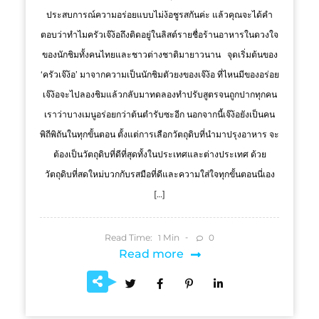
ประสบการณ์ความอร่อยแบบไม่ง้อชูรสกันค่ะ แล้วคุณจะได้คำ
ตอบว่าทำไมครัวเจ๊ง้อถึงติดอยู่ในลิสต์รายชื่อร้านอาหารในดวงใจ
ของนักชิมทั้งคนไทยและชาวต่างชาติมายาวนาน จุดเริ่มต้นของ
‘ครัวเจ๊ง้อ’ มาจากความเป็นนักชิมตัวยงของเจ๊ง้อ ที่ไหนมีของอร่อย
เจ๊ง้อจะไปลองชิมแล้วกลับมาทดลองทำปรับสูตรจนถูกปากทุกคน
เราว่าบางเมนูอร่อยกว่าต้นตำรับซะอีก นอกจากนี้เจ๊ง้อยังเป็นคน
พิถีพิถันในทุกขั้นตอน ตั้งแต่การเลือกวัตถุดิบที่นำมาปรุงอาหาร จะ
ต้องเป็นวัตถุดิบที่ดีที่สุดทั้งในประเทศและต่างประเทศ ด้วย
วัตถุดิบที่สดใหม่บวกกับรสมือที่ดีและความใส่ใจทุกขั้นตอนนี่เอง
[…]
Read Time:
Min
0
1
Read more