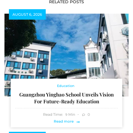
RELATED POSTS
AUGUST 6, 2026
Education
Guangzhou Yinghao School Unveils Vision
For Future-Ready Education
Read Time:
Min
0
9
Read more