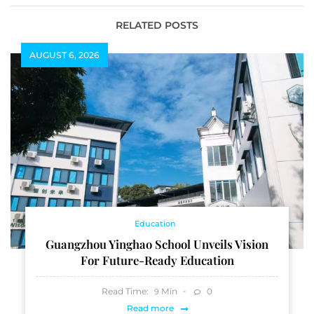
RELATED POSTS
AUGUST 6, 2026
Education
Guangzhou Yinghao School Unveils Vision
For Future-Ready Education
Read Time:
Min
0
9
Read more