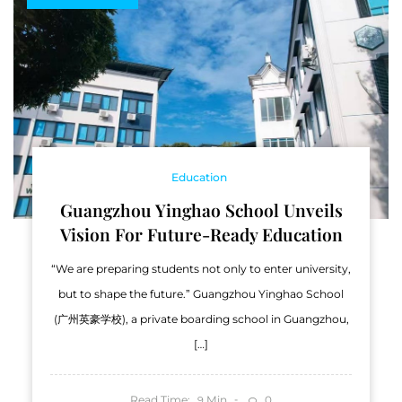
Education
Guangzhou Yinghao School Unveils
Vision For Future-Ready Education
“We are preparing students not only to enter university,
but to shape the future.” Guangzhou Yinghao School
(广州英豪学校), a private boarding school in Guangzhou,
[…]
Read Time:
Min
0
9