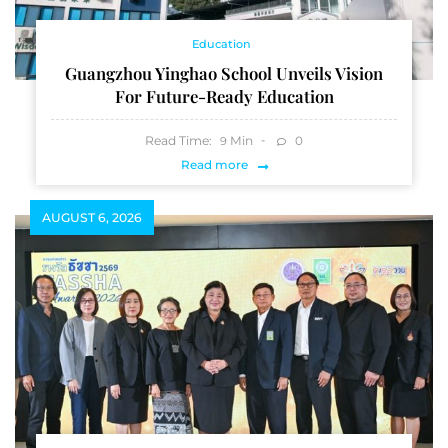
Education
Guangzhou Yinghao School Unveils Vision
For Future-Ready Education
Read Time:
Min
0
9
Read more
AUGUST 6, 2026