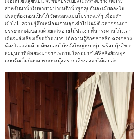
เมื่อเดินขึ้นสู่ชั้นบน จะพบกับระเบียงไม้กว้างขวาง เหมาะ
สำหรับมานั่งจิบชายามบ่ายหรือนั่งพูดคุยกันละเมียดละไม
ประตูห้องนอนเป็นไม้ขัดกลอนแบบโบราณแท้ๆ เมื่อผลัก
เข้าไป…ความรู้สึกเหมือนเราหลุดเข้าไปในมิติเวลาก่อนเก่า
บรรยากาศอบอวลด้วยกลิ่นอายไม้ขัดเงา พื้นกระดานไม้เวลา
เดินจะส่งเสียงเอี๊ยดอ๊าดเบาๆ ให้ความรู้สึกคลาสสิก ตรงกลาง
ห้องโดดเด่นด้วยเตียงนอนไม้หลังใหญ่หนานุ่ม พร้อมมุ้งสีขาว
ละมุนตาที่ห้อยลงมาจากเพดาน ใครอยากได้ฟีลลิ่งย้อนยุค
แบบจัดเต็มก็สามารถกางมุ้งครอบเตียงลงมาได้เลยค่ะ