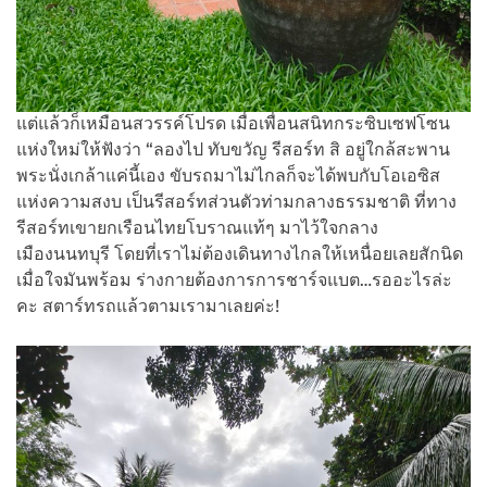
แต่แล้วก็เหมือนสวรรค์โปรด เมื่อเพื่อนสนิทกระซิบเซฟโซน
แห่งใหม่ให้ฟังว่า “ลองไป ทับขวัญ รีสอร์ท สิ อยู่ใกล้สะพาน
พระนั่งเกล้าแค่นี้เอง ขับรถมาไม่ไกลก็จะได้พบกับโอเอซิส
แห่งความสงบ เป็นรีสอร์ทส่วนตัวท่ามกลางธรรมชาติ ที่ทาง
รีสอร์ทเขายกเรือนไทยโบราณแท้ๆ มาไว้ใจกลาง
เมืองนนทบุรี โดยที่เราไม่ต้องเดินทางไกลให้เหนื่อยเลยสักนิด
เมื่อใจมันพร้อม ร่างกายต้องการการชาร์จแบต…รออะไรล่ะ
คะ สตาร์ทรถแล้วตามเรามาเลยค่ะ!