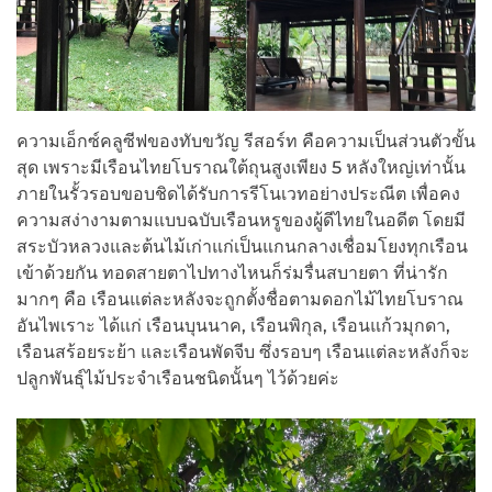
ความเอ็กซ์คลูซีฟของทับขวัญ รีสอร์ท คือความเป็นส่วนตัวขั้น
สุด เพราะมีเรือนไทยโบราณใต้ถุนสูงเพียง 5 หลังใหญ่เท่านั้น
ภายในรั้วรอบขอบชิดได้รับการรีโนเวทอย่างประณีต เพื่อคง
ความสง่างามตามแบบฉบับเรือนหรูของผู้ดีไทยในอดีต โดยมี
สระบัวหลวงและต้นไม้เก่าแก่เป็นแกนกลางเชื่อมโยงทุกเรือน
เข้าด้วยกัน ทอดสายตาไปทางไหนก็ร่มรื่นสบายตา ที่น่ารัก
มากๆ คือ เรือนแต่ละหลังจะถูกตั้งชื่อตามดอกไม้ไทยโบราณ
อันไพเราะ ได้แก่ เรือนบุนนาค, เรือนพิกุล, เรือนแก้วมุกดา,
เรือนสร้อยระย้า และเรือนพัดจีบ ซึ่งรอบๆ เรือนแต่ละหลังก็จะ
ปลูกพันธุ์ไม้ประจำเรือนชนิดนั้นๆ ไว้ด้วยค่ะ