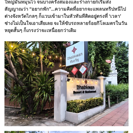
ใหญ่มันหมุนไว จนบางครั้งสมองและร่างกายก็เริ่มส่ง
สัญญาณว่า “อยากพัก”…ความคิดที่อยากจะแพลนทริปหนีไป
ต่างจังหวัดไกลๆ ก็แวบเข้ามาในหัวทันทีติดอยู่ตรงที่ ‘เวลา’
ช่างไม่เป็นใจเอาเสียเลย จะให้ขับรถหลายร้อยกิโลเมตรในวัน
หยุดสั้นๆ ก็เกรงว่าจะเหนื่อยกว่าเดิม