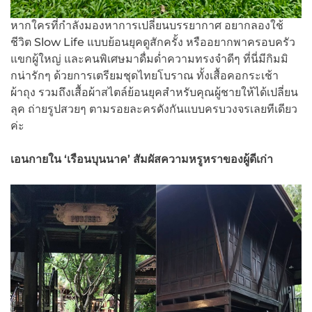
หากใครที่กำลังมองหาการเปลี่ยนบรรยากาศ อยากลองใช้
ชีวิต Slow Life แบบย้อนยุคดูสักครั้ง หรืออยากพาครอบครัว
แขกผู้ใหญ่ และคนพิเศษมาดื่มด่ำความทรงจำดีๆ ที่นี่มีกิมมิ
กน่ารักๆ ด้วยการเตรียมชุดไทยโบราณ ทั้งเสื้อคอกระเช้า
ผ้าถุง รวมถึงเสื้อผ้าสไตล์ย้อนยุคสำหรับคุณผู้ชายให้ได้เปลี่ยน
ลุค ถ่ายรูปสวยๆ ตามรอยละครดังกันแบบครบวงจรเลยทีเดียว
ค่ะ
เอนกายใน ‘เรือนบุนนาค’ สัมผัสความหรูหราของผู้ดีเก่า