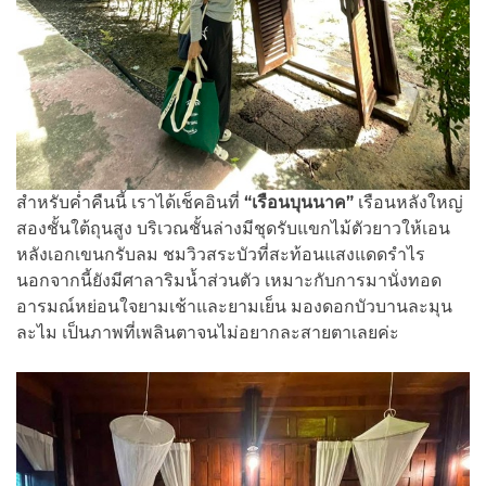
สำหรับค่ำคืนนี้ เราได้เช็คอินที่
“เรือนบุนนาค”
เรือนหลังใหญ่
สองชั้นใต้ถุนสูง บริเวณชั้นล่างมีชุดรับแขกไม้ตัวยาวให้เอน
หลังเอกเขนกรับลม ชมวิวสระบัวที่สะท้อนแสงแดดรำไร
นอกจากนี้ยังมีศาลาริมน้ำส่วนตัว เหมาะกับการมานั่งทอด
อารมณ์หย่อนใจยามเช้าและยามเย็น มองดอกบัวบานละมุน
ละไม เป็นภาพที่เพลินตาจนไม่อยากละสายตาเลยค่ะ