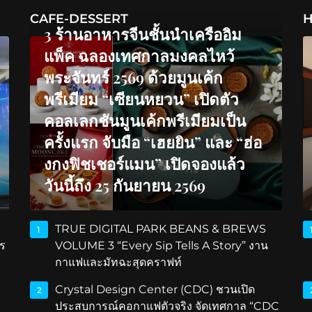
CAFE-DESSERT
H
3 ร้านอาหารจีนชั้นนำเครืออิม
แพ็ค ฉลองเทศกาลมงคลไหว้
พระจันทร์ 2569 ด้วยมูนเค้ก
พรีเมียม “เซียนหยวน” เปิดตัว
คอลเลกชันมูนเค้กพรีเมียมเป็น
ครั้งแรก จับมือ “เฮยยิน” และ “ฮ่อ
งกงฟิชเชอร์แมน” เปิดจองแล้ว
วันนี้ถึง 25 กันยายน 2569
TRUE DIGITAL PARK BEANS & BREWS
1
ร
VOLUME 3 “Every Sip Tells A Story” งาน
กาแฟและมัทฉะสุดคราฟท์
Crystal Design Center (CDC) ชวนเปิด
2
ประสบการณ์คอกาแฟตัวจริง จัดเทศกาล “CDC