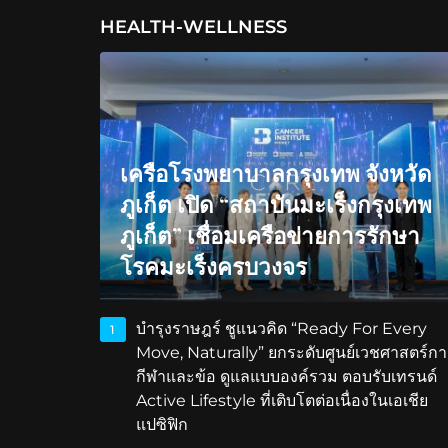
HEALTH-WELLNESS
เครือโรงพยาบาลกรุงเทพ จังหวัด
ภูเก็ต เปิด “สถาบันมะเร็งกรุงเทพ
ภูเก็ต” เชื่อมเครือข่ายการรักษา
โรคมะเร็งครบวงจร
บำรุงราษฎร์ ชูแนวคิด “Ready For Every
1
Move, Naturally” ยกระดับศูนย์เวชศาสตร์กา
กีฬาและข้อ ดูแลแบบองค์รวม ตอบรับเทรนด์
Active Lifestyle ที่เติบโตต่อเนื่องในเอเชีย
แปซิฟิก