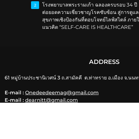
โรงพยาบาลพระรามเก้า ฉลองครบรอบ 34 ปี
2
ต่อยอดความเชี่ยวชาญโรคซับซ้อน สู่การดูแล
สุขภาพเชิงป้องกันที่ตอบโจทย์ไลฟ์สไตล์ ภายใ
แนวคิด “SELF-CARE IS HEALTHCARE”
ADDRESS
61 หมู่บ้านประชานิเวศน์ 3 ถ.สามัคคี ต.ท่าทราย อ.เมือง จ.นนท
E-mail :
Onedeedeemag@gmail.com
E-mail :
dearnitt@gmail.com
Phone
: 061-356-3556