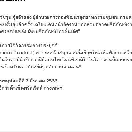
วัชรุน จุ้ยจำลอง ผู้อำนวยการกองพัฒนาอุตสาหกรรมชุมชน กรมส่
เต็มสูบอีกครั้ง เตรียมเดินหน้าจัดงาน “ทดสอบตลาดผลิตภัณฑ์จาก
จรรย์แหล่งผลิต ผลิตภัณฑ์ไทยชั้นเลิศ”
ภายใต้กิจกรรมการประยุกต์
emium Product) คาดจะสนับสนุนเอสเอ็มอียุคใหม่เพิ่มศักยภาพใ
งยืนในทุกมิติ เรียกว่าฝีมือคนไทยไม่แพ้ชาติใดในโลก งานนี้แอบกระ
Y พร้อมรับผลิตภัณฑ์ดีๆ กลับบ้านแน่นอน!!
วันพฤหัสบดีที่ 2 มีนาคม 2566
การค้าเซ็นทรัลเวิลด์ กรุงเทพฯ