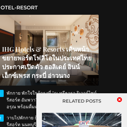
OTEL-RESORT
IHG Hotels & Resorts เดินหน้า
ขยายพอร์ตโฟลิโอในประเทศไทย
ประกาศเปิดตัว ฮอลิเดย์ อินน์
เอ็กซ์เพรส กระบี่ อ่าวนาง
พักกาย พักใจใกล้กรุงที่ “ณ ทรีธารา ริเวอร์ไซด์
1
รีสอร์ต อัมพวา” สัมผัสวิถีริมน้ำ ตักบาตรรับ
RELATED POSTS
อรุณ พร้อมดื่มด่ำเสน่ห์สมุทรสงคราม
วาบไปพักกาย ย้อนเวลาไปพักใจที่ ‘ทับขวัญ
2
รีสอร์ท นนทบุรี’ เสน่ห์เรือนไทยโบราณใกล้แค่