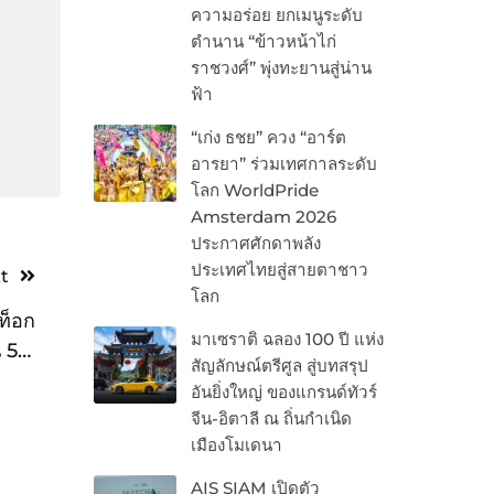
ความอร่อย ยกเมนูระดับ
ตำนาน “ข้าวหน้าไก่
ราชวงศ์” พุ่งทะยานสู่น่าน
ฟ้า
“เก่ง ธชย” ควง “อาร์ต
อารยา” ร่วมเทศกาลระดับ
โลก WorldPride
Amsterdam 2026
ประกาศศักดาพลัง
ประเทศไทยสู่สายตาชาว
t
โลก
ท็อก
มาเซราติ ฉลอง 100 ปี แห่ง
5 ปี
สัญลักษณ์ตรีศูล สู่บทสรุป
ซ้อน
อันยิ่งใหญ่ ของแกรนด์ทัวร์
จีน-อิตาลี ณ ถิ่นกำเนิด
เมืองโมเดนา
AIS SIAM เปิดตัว