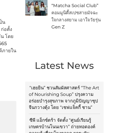
“Matcha Social Club”
คอมมูนิตี้สเปซสายมัจฉะ
ใจกลางสยาม เอาใจวัยรุ่น
ป็น
Gen Z
่อตั้ง
ัน โดย
565
ด้ภายใน
Latest News
“เฮยยิน” ชวนสัมผัสศาสตร์ “The Art
of Nourishing Soup” ปรุงความ
อร่อยบำรุงสุขภาพ จากภูมิปัญญาซุป
จีนกวางตุ้ง โดย “เชฟแจ็คกี้ ชาน”
ซีพี แอ็กซ์ตร้า จัดตั้ง “ศูนย์เรียนรู้
เกษตรบ้านโนนเขวา” ถ่ายทอดองค์