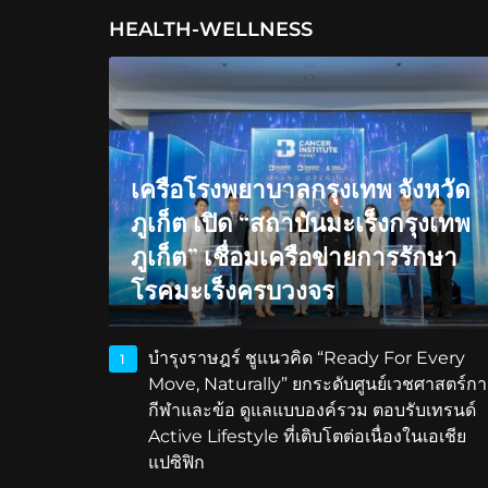
HEALTH-WELLNESS
เครือโรงพยาบาลกรุงเทพ จังหวัด
ภูเก็ต เปิด “สถาบันมะเร็งกรุงเทพ
ภูเก็ต” เชื่อมเครือข่ายการรักษา
โรคมะเร็งครบวงจร
บำรุงราษฎร์ ชูแนวคิด “Ready For Every
1
Move, Naturally” ยกระดับศูนย์เวชศาสตร์กา
กีฬาและข้อ ดูแลแบบองค์รวม ตอบรับเทรนด์
Active Lifestyle ที่เติบโตต่อเนื่องในเอเชีย
แปซิฟิก