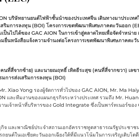
ION
บริษัทยานยนต์ไฟฟ้าชั้นนำของประเทศจีน เดินทางมาประเทศไ
สริมการลงทุน
(BOI)
โครงการเขตพัฒนาพิเศษภาคตะวันออก
(E
ามเป็นไปได้ของ
GAC
AION
ในการเข้าสู่ตลาดไทยเพื่อจัดจำหน่าย
อมยื่นหนังสือแจ้งความจำนงต่อโครงการเขตพัฒนาพิเศษภาคตะวั
ที่สี่จากซ้าย) และนายณฤทธิ์ เทิดธีระสุข (คนที่สี่จากขวา) เลข
มการส่งเสริมการลงทุน (BOI)
 Xiao Yong รองผู้จัดการทั่วไปของ GAC AION, Mr. Ma Haiya
ON และทีมงานของแผนกธุรกิจระหว่างประเทศ รวมถึง Mr. Hua
เจ้าหน้าที่บริหารของ Gold Integrate ซึ่งเป็นพาร์ทเนอร์ขอ
รษฐกิจ และพาณิชย์ประจำสถานเอกอัครราชทูตสาธารณรัฐประชาชน
นต์ในเอเชียตะวันออกเฉียงใต้ที่มีแนวโน้มในการเจริญเติบโตดีที