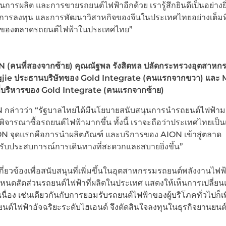
ผลิต และการขายรถยนต์ไฟฟ้าอีกด้วย เรารู้สึกยินดีเป็นอย่างยิ่ง
ารลงทุน และการพัฒนาวิสาหกิจของจีนในประเทศไทยอย่างเต็มที
วดเร็วของตลาดรถยนต์ไฟฟ้าในประเทศไทย”
N (คนที่สองจากซ้าย) คุณณัฐพล รังสิตพล ปลัดกระทรวงอุตสาหก
jie ประธานบริษัทของ Gold Integrate (คนแรกจากขวา) และ 
ี่บริหารของ Gold Integrate (คนแรกจากซ้าย)
N กล่าวว่า “รัฐบาลไทยได้มีนโยบายสนับสนุนการนำรถยนต์ไฟฟ้าม
ิจารณาซื้อรถยนต์ไฟฟ้ามากขึ้น ทั้งนี้ เราจะถือว่าประเทศไทยเป็นเ
จุดแรกคือการนำผลิตภัณฑ์ และบริการของ AION เข้าสู่ตลาด
ด้รับประสบการณ์การเดินทางที่สะดวกและสบายยิ่งขึ้น”
กี่ยวข้องเพื่อสนับสนุนที่เพิ่มขึ้นในอุตสาหกรรมรถยนต์พลังงานไฟฟ้
นดสัดส่วนรถยนต์ไฟฟ้าที่ผลิตในประเทศ แสดงให้เห็นการเปลี่ย
ง เช่นเดียวกันกับการยอมรับรถยนต์ไฟฟ้าของผู้บริโภคทั่วไปก็เพิ
นยนต์ไฟฟ้าอัจฉริยะระดับไฮเอนด์ จึงตัดสินใจลงทุนในธุรกิจยานยนต