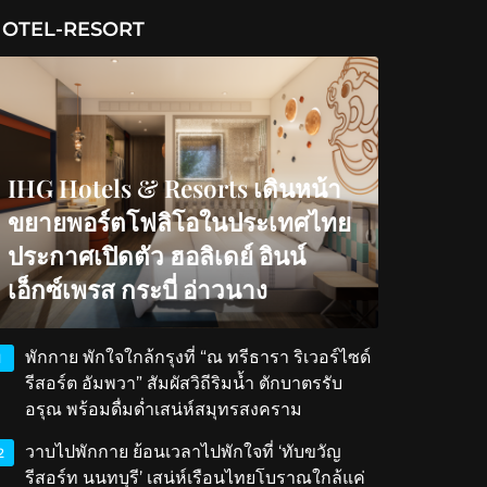
OTEL-RESORT
IHG Hotels & Resorts เดินหน้า
ขยายพอร์ตโฟลิโอในประเทศไทย
ประกาศเปิดตัว ฮอลิเดย์ อินน์
เอ็กซ์เพรส กระบี่ อ่าวนาง
พักกาย พักใจใกล้กรุงที่ “ณ ทรีธารา ริเวอร์ไซด์
1
รีสอร์ต อัมพวา” สัมผัสวิถีริมน้ำ ตักบาตรรับ
อรุณ พร้อมดื่มด่ำเสน่ห์สมุทรสงคราม
วาบไปพักกาย ย้อนเวลาไปพักใจที่ ‘ทับขวัญ
2
รีสอร์ท นนทบุรี’ เสน่ห์เรือนไทยโบราณใกล้แค่