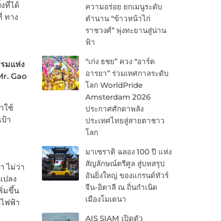
ที่ได้
ความอร่อย ยกเมนูระดับ
่ ทาง
ตำนาน “ข้าวหน้าไก่
ราชวงศ์” พุ่งทะยานสู่น่าน
ฟ้า
“เก่ง ธชย” ควง “อาร์ต
รรมแห่ง
อารยา” ร่วมเทศกาลระดับ
Mr. Gao
โลก WorldPride
Amsterdam 2026
าใช้
ประกาศศักดาพลัง
ป้า
ประเทศไทยสู่สายตาชาว
โลก
มาเซราติ ฉลอง 100 ปี แห่ง
สัญลักษณ์ตรีศูล สู่บทสรุป
า ไม่ว่า
อันยิ่งใหญ่ ของแกรนด์ทัวร์
นแปลง
จีน-อิตาลี ณ ถิ่นกำเนิด
่มขึ้น
เมืองโมเดนา
์ไฟฟ้า
AIS SIAM เปิดตัว