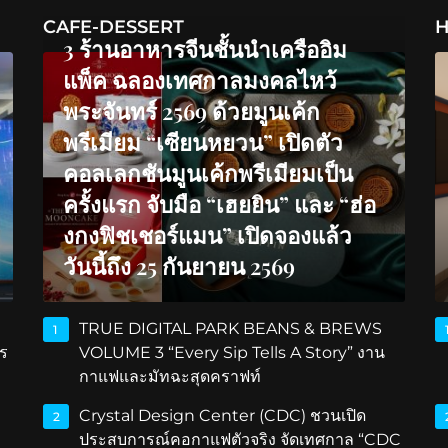
CAFE-DESSERT
H
3 ร้านอาหารจีนชั้นนำเครืออิม
แพ็ค ฉลองเทศกาลมงคลไหว้
พระจันทร์ 2569 ด้วยมูนเค้ก
พรีเมียม “เซียนหยวน” เปิดตัว
คอลเลกชันมูนเค้กพรีเมียมเป็น
ครั้งแรก จับมือ “เฮยยิน” และ “ฮ่อ
งกงฟิชเชอร์แมน” เปิดจองแล้ว
วันนี้ถึง 25 กันยายน 2569
TRUE DIGITAL PARK BEANS & BREWS
1
ร
VOLUME 3 “Every Sip Tells A Story” งาน
กาแฟและมัทฉะสุดคราฟท์
Crystal Design Center (CDC) ชวนเปิด
2
ประสบการณ์คอกาแฟตัวจริง จัดเทศกาล “CDC