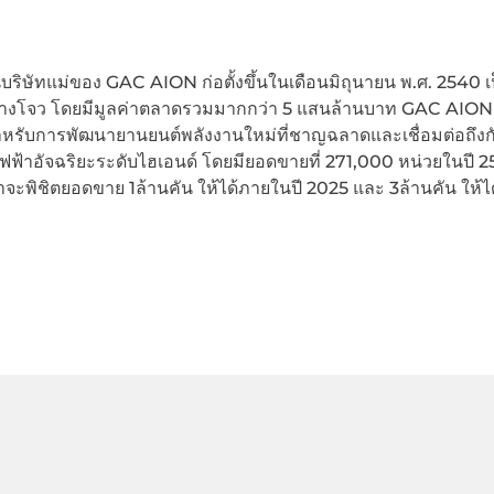
ษัทแม่ของ GAC AION ก่อตั้งขึ้นในเดือนมิถุนายน พ.ศ. 2540 เ
่างโจว โดยมีมูลค่าตลาดรวมมากกว่า 5 แสนล้านบาท GAC AION ก
ำหรับการพัฒนายานยนต์พลังงานใหม่ที่ชาญฉลาดและเชื่อมต่อถึงก
ไฟฟ้าอัจฉริยะระดับไฮเอนด์ โดยมียอดขายที่ 271,000 หน่วยในปี 2
ะพิชิตยอดขาย 1ล้านคัน ให้ได้ภายในปี 2025 และ 3ล้านคัน ให้ไ