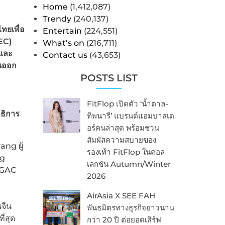
Home
(1,412,087)
Trendy
(240,137)
ทยเพื่อ
Entertain
(224,551)
EC)
What’s on
(216,711)
 และ
Contact us
(43,653)
นออก
POSTS LIST
FitFlop เปิดตัว ‘น้ำตาล-
าธิการ
ทิพนารี’ แบรนด์แอมบาสเด
อร์คนล่าสุด พร้อมชวน
สัมผัสความสบายของ
ng ผู้
รองเท้า FitFlop ในคอล
ng
เลกชัน Autumn/Winter
ง GAC
2026
AirAsia X SEE FAH
จีน
พันธมิตรทางธุรกิจยาวนาน
่สุด
กว่า 20 ปี ต่อยอดเสิร์ฟ