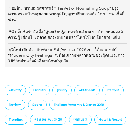
“เฮยยิน” ชวนสัมผัสศาสตร์ “The Art of Nourishing Soup” ปรุง
ความอร่อยบำรุงสุขภาพ จากภูมิปัญญาซุปจีนกวางตุ้ง โดย “เชฟแจ็คกี้
ชาน”
ซีพี แอ็กซ์ตร้า จัดตั้ง “ศูนย์เรียนรู้เกษตรบ้านโนนเขวา” ถ่ายทอดองค์
ความรู้ เชื่อมโยงตลาด ยกระดับเกษตรกรไทยให้เติบโตอย่างยั่งยืน
ยูนิโคล่ เปิดตัว LifeWear Fall/Winter 2026 ภายใต้คอนเซปต์
“Modern City Feelings” สะท้อนความหลากหลายของผู้คนและการ
ใช้ชีวิตผ่านเสื้อผ้าที่ตอบโจทย์ทุกวัน
Country
Fashion
gallery
GEOPARK
lifestyle
Review
Sports
Thailand Yoga Art & Dance 2019
Trending
ครัวเจ๊ง้อ สุขุมวิท 20
เพชรบูรณ์
็Hotel & Resort