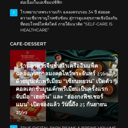
ต่อเนื่องในเอเชียแปซิฟิก
โรงพยาบาลพระรามเก้า ฉลองครบรอบ 34 ปี ต่อยอด
2
ความเชี่ยวชาญโรคซับซ้อน สู่การดูแลสุขภาพเชิงป้องกัน
ที่ตอบโจทย์ไลฟ์สไตล์ ภายใต้แนวคิด “SELF-CARE IS
HEALTHCARE”
CAFE-DESSERT
3 ร้านอาหารจีนชั้นนำเครืออิมแพ็ค
ฉลองเทศกาลมงคลไหว้พระจันทร์ 2569
ด้วยมูนเค้กพรีเมียม “เซียนหยวน” เปิดตัว
คอลเลกชันมูนเค้กพรีเมียมเป็นครั้งแรก
จับมือ “เฮยยิน” และ “ฮ่องกงฟิชเชอร์
แมน” เปิดจองแล้ว วันนี้ถึง 25 กันยายน
2569