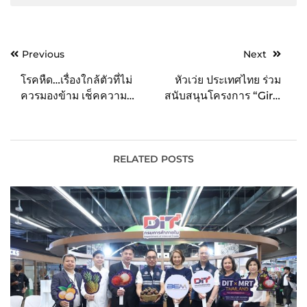
Post
Previous
Next
navigation
โรคหืด…เรื่องใกล้ตัวที่ไม่
หัวเว่ย ประเทศไทย ร่วม
ควรมองข้าม เช็คความ
สนับสนุนโครงการ “Girls
เสี่ยงและประเมินตัวเอง
in ICT” เสริมสร้างศักยภาพ
ก่อนสาย
สตรีสู่ยุคดิจิทัล
RELATED POSTS