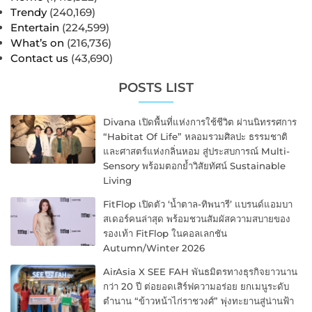
Trendy
(240,169)
Entertain
(224,599)
What’s on
(216,736)
Contact us
(43,690)
POSTS LIST
Divana เปิดพื้นที่แห่งการใช้ชีวิต ผ่านนิทรรศการ
“Habitat Of Life” หลอมรวมศิลปะ ธรรมชาติ
และศาสตร์แห่งกลิ่นหอม สู่ประสบการณ์ Multi-
Sensory พร้อมตอกย้ำวิสัยทัศน์ Sustainable
Living
FitFlop เปิดตัว ‘น้ำตาล-ทิพนารี’ แบรนด์แอมบา
สเดอร์คนล่าสุด พร้อมชวนสัมผัสความสบายของ
รองเท้า FitFlop ในคอลเลกชัน
Autumn/Winter 2026
AirAsia X SEE FAH พันธมิตรทางธุรกิจยาวนาน
กว่า 20 ปี ต่อยอดเสิร์ฟความอร่อย ยกเมนูระดับ
ตำนาน “ข้าวหน้าไก่ราชวงศ์” พุ่งทะยานสู่น่านฟ้า