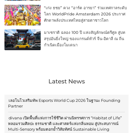
“เก่ง ธชย” ควง “อาร์ต อารยา” ร่วมเทศกาลระดับ
โลก WorldPride Amsterdam 2026 ประกาศ
ศักดาพลังประเทศไทยสู่สายตาชาวโลก
มาเซราติ ฉลอง 100 ปี แห่งสัญลักษณ์ตรีศูล สู่บท
สรุปอันยิ่งใหญ่ ของแกรนด์ทัวร์ จีน-อิตาลี ณ ถิ่น
กำเนิดเมืองโมเดนา
Latest News
เลอโนโวเสริมทัพ Esports World Cup 2026 ในฐานะ Founding
Partner
divana เปิดพื้นที่แห่งการใช้ชีวิต ผ่านนิทรรศการ “Habitat of Life”
หลอมรวมศิลปะ ธรรมชาติ และศาสตร์แห่งกลิ่นหอม สู่ประสบการณ์
Multi-Sensory พร้อมตอกย้ำวิสัยทัศน์ Sustainable Living