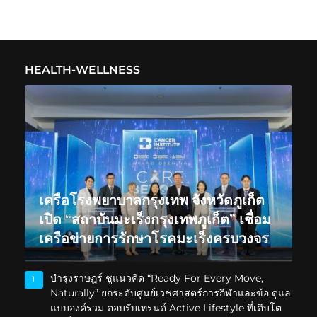
HEALTH-WELLNESS
เครือโรงพยาบาลกรุงเทพ จังหวัดภูเก็ต
เปิด “สถาบันมะเร็งกรุงเทพภูเก็ต” เชื่อม
เครือข่ายการรักษาโรคมะเร็งครบวงจร
บำรุงราษฎร์ ชูแนวคิด “Ready For Every Move,
1
Naturally” ยกระดับศูนย์เวชศาสตร์การกีฬาและข้อ ดูแล
แบบองค์รวม ตอบรับเทรนด์ Active Lifestyle ที่เติบโต