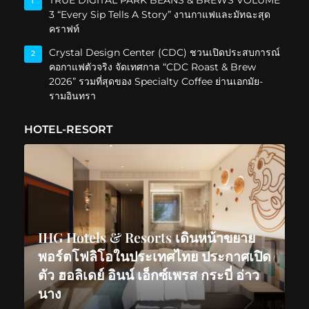
TRUE DIGITAL PARK BEANS & BREWS VOLUME
1
3 “Every Sip Tells A Story” งานกาแฟและมัทฉะสุด
คราฟท์
Crystal Design Center (CDC) ชวนเปิดประสบการณ์
2
คอกาแฟตัวจริง จัดเทศกาล “CDC Roast & Brew
2026” รวมที่สุดของ Specialty Coffee ย่านเอกมัย-
รามอินทรา
HOTEL-RESORT
IHG Hotels & Resorts เดินหน้าขยาย
พอร์ตโฟลิโอในประเทศไทย ประกาศเปิด
ตัว ฮอลิเดย์ อินน์ เอ็กซ์เพรส กระบี่ อ่าว
นาง