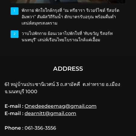
พักกาย พักใจใกล้กรุงที่ “ณ ทรีธารา ริเวอร์ไซด์ รีสอร์ต
1
อัมพวา” สัมผัสวิถีริมน้ำ ตักบาตรรับอรุณ พร้อมดื่มด่ำ
เสน่ห์สมุทรสงคราม
วาบไปพักกาย ย้อนเวลาไปพักใจที่ ‘ทับขวัญ รีสอร์ท
2
นนทบุรี’ เสน่ห์เรือนไทยโบราณใกล้แค่เอื้อม
ADDRESS
61 หมู่บ้านประชานิเวศน์ 3 ถ.สามัคคี ต.ท่าทราย อ.เมือง
จ.นนทบุรี 1000
E-mail :
Onedeedeemag@gmail.com
E-mail :
dearnitt@gmail.com
Phone
: 061-356-3556