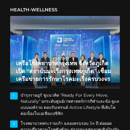
HEALTH-WELLNESS
เครือโรงพยาบาลกรุงเทพ จังหวัดภูเก็ต
เปิด “สถาบันมะเร็งกรุงเทพภูเก็ต” เชื่อม
เครือข่ายการรักษาโรคมะเร็งครบวงจร
บำรุงราษฎร์ ชูแนวคิด “Ready For Every Move,
1
Naturally” ยกระดับศูนย์เวชศาสตร์การกีฬาและข้อ ดูแล
แบบองค์รวม ตอบรับเทรนด์ Active Lifestyle ที่เติบโต
ต่อเนื่องในเอเชียแปซิฟิก
โรงพยาบาลพระรามเก้า ฉลองครบรอบ 34 ปี ต่อยอด
2
ความเชี่ยวชาญโรคซับซ้อน สู่การดูแลสุขภาพเชิงป้องกัน