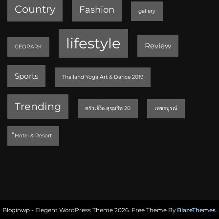
Country
Fashion
gallery
lifestyle
Review
GEOPARK
Sports
Thailand Yoga Art & Dance 2019
Trending
ครัวเจ๊ง้อ สุขุมวิท 20
เพชรบูรณ์
็Hotel & Resort
Bloginwp - Elegent WordPress Theme 2026. Free Theme By
BlazeThemes
.