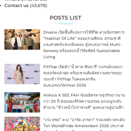
Contact us
(43,676)
POSTS LIST
Divana เปิดพื้นที่แห่งการใช้ชีวิต ผ่านนิทรรศการ
“Habitat Of Life” หลอมรวมศิลปะ ธรรมชาติ
และศาสตร์แห่งกลิ่นหอม สู่ประสบการณ์ Multi-
Sensory พร้อมตอกย้ำวิสัยทัศน์ Sustainable
Living
FitFlop เปิดตัว ‘น้ำตาล-ทิพนารี’ แบรนด์แอมบา
สเดอร์คนล่าสุด พร้อมชวนสัมผัสความสบายของ
รองเท้า FitFlop ในคอลเลกชัน
Autumn/Winter 2026
AirAsia X SEE FAH พันธมิตรทางธุรกิจยาวนาน
กว่า 20 ปี ต่อยอดเสิร์ฟความอร่อย ยกเมนูระดับ
ตำนาน “ข้าวหน้าไก่ราชวงศ์” พุ่งทะยานสู่น่านฟ้า
“เก่ง ธชย” ควง “อาร์ต อารยา” ร่วมเทศกาลระดับ
โลก WorldPride Amsterdam 2026 ประกาศ