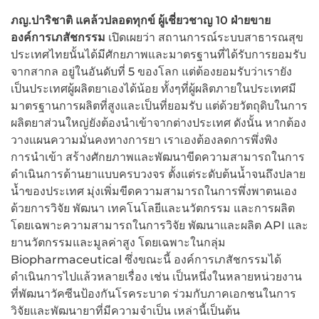
ภญ.ปาริชาติ แคล้วปลอดทุกข์ ผู้เชี่ยวชาญ 10 ฝ่ายขาย
องค์การเภสัชกรรม
เปิดเผยว่า สถานการณ์ระบบสาธารณสุข
ประเทศไทยนั้นได้มีศักยภาพและมาตรฐานที่ได้รับการยอมรับ
จากสากล อยู่ในอันดับที่ 5 ของโลก แต่ต้องยอมรับว่าเรายัง
เป็นประเทศผู้ผลิตยาเองได้น้อย ทั้งๆที่ผู้ผลิตภายในประเทศมี
มาตรฐานการผลิตที่สูงและเป็นที่ยอมรับ แต่ด้วยวัตถุดิบในการ
ผลิตยาส่วนใหญ่ยังต้องนำเข้าจากต่างประเทศ ดังนั้น หากต้อง
วางแผนความมั่นคงทางการยา เราเองต้องลดการพึ่งพิง
การนำเข้า สร้างศักยภาพและพัฒนาขีดความสามารถในการ
ดำเนินการด้านยาแบบครบวงจร ตั้งแต่ระดับต้นน้ำจนถึงปลาย
น้ำของประเทศ มุ่งเพิ่มขีดความสามารถในการพึ่งพาตนเอง
ด้วยการวิจัย พัฒนา เทคโนโลยีและนวัตกรรม และการผลิต
โดยเฉพาะความสามารถในการวิจัย พัฒนาและผลิต API และ
ยานวัตกรรมและมูลค่าสูง โดยเฉพาะในกลุ่ม
Biopharmaceutical ซึ่งขณะนี้ องค์การเภสัชกรรมได้
ดำเนินการไปแล้วหลายเรื่อง เช่น เป็นหนึ่งในหลายหน่วยงาน
ที่พัฒนาวัคซีนป้องกันโรคระบาด ร่วมกับภาคเอกชนในการ
วิจัยและพัฒนายาที่มีความจำเป็น เหล่านี้เป็นต้น