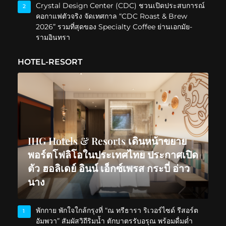
Crystal Design Center (CDC) ชวนเปิดประสบการณ์
2
คอกาแฟตัวจริง จัดเทศกาล “CDC Roast & Brew
2026” รวมที่สุดของ Specialty Coffee ย่านเอกมัย-
รามอินทรา
HOTEL-RESORT
IHG Hotels & Resorts เดินหน้าขยาย
พอร์ตโฟลิโอในประเทศไทย ประกาศเปิด
ตัว ฮอลิเดย์ อินน์ เอ็กซ์เพรส กระบี่ อ่าว
นาง
พักกาย พักใจใกล้กรุงที่ “ณ ทรีธารา ริเวอร์ไซด์ รีสอร์ต
1
อัมพวา” สัมผัสวิถีริมน้ำ ตักบาตรรับอรุณ พร้อมดื่มด่ำ