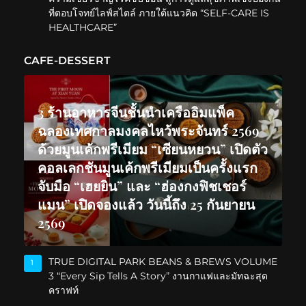
ที่ตอบโจทย์ไลฟ์สไตล์ ภายใต้แนวคิด “SELF-CARE IS
HEALTHCARE”
CAFE-DESSERT
3 ร้านอาหารจีนชั้นนำเครืออิมแพ็ค
ฉลองเทศกาลมงคลไหว้พระจันทร์ 2569
ด้วยมูนเค้กพรีเมียม “เซียนหยวน” เปิดตัว
คอลเลกชันมูนเค้กพรีเมียมเป็นครั้งแรก
จับมือ “เฮยยิน” และ “ฮ่องกงฟิชเชอร์
แมน” เปิดจองแล้ว วันนี้ถึง 25 กันยายน
2569
TRUE DIGITAL PARK BEANS & BREWS VOLUME
1
3 “Every Sip Tells A Story” งานกาแฟและมัทฉะสุด
คราฟท์