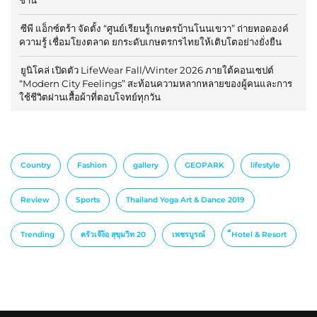
ซีพี แอ็กซ์ตร้า จัดตั้ง “ศูนย์เรียนรู้เกษตรบ้านโนนเขวา” ถ่ายทอดองค์
ความรู้ เชื่อมโยงตลาด ยกระดับเกษตรกรไทยให้เติบโตอย่างยั่งยืน
ยูนิโคล่ เปิดตัว LifeWear Fall/Winter 2026 ภายใต้คอนเซปต์
“Modern City Feelings” สะท้อนความหลากหลายของผู้คนและการ
ใช้ชีวิตผ่านเสื้อผ้าที่ตอบโจทย์ทุกวัน
Country
Fashion
gallery
GEOPARK
lifestyle
Review
Sports
Thailand Yoga Art & Dance 2019
Trending
ครัวเจ๊ง้อ สุขุมวิท 20
เพชรบูรณ์
็Hotel & Resort