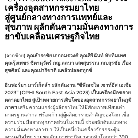
เครื่องอุตสาหกรรมยาไทย
สู่ศูนย์กลางทางการแพทย์และ
สุขภาพ ผลักดันความมั่นคงทางการ
ยาขับเคลื่อนเศรษฐกิจไทย
(จากซ้าย)
คุณธำรงชัย เอกอมรวงศ์ คุณศิรินันท์ ทับทิมเทศ
คุณรุ้งเพชร ชิตานุวัตร์ ภญ.ลลนา เสตสุบรรณ ภก.สุรชัย เรือง
สุขศิลป์ และคุณปาริชาติ แคล้วปลอดทุกข์
อินฟอร์มา มาร์เก็ตส์ฯ ผลักดันงาน “ซีพีเอชไอ เซาท์อีส เอเชีย
2023” (CPHI South East Asia 2023) เป็นเครื่องมือขยาย
ตลาดยาไทย สู่เป้าหมายการเติบโตของอุตสาหกรรมยาในภูมิ
ภาคฯ
เสริมความแกร่งผู้ผลิตยาไทยให้มีศักยภาพเทียบเท่า
มาตรฐานสากล พร้อมก้าวสู่ผู้ผลิตยารายสำคัญของโลก เชื่อ
ความร่วมมือจากทุกภาคส่วนในงานนี้ ช่วยผลักดันแนวทาง
ความมั่นคงทางการยา ให้เป็นหนึ่งในเครื่องจักรกระตุ้น
เศรษฐกิจไทย ร่วมชมศักยภาพธุรกิจยาจากทั่วโลกกว่า 390