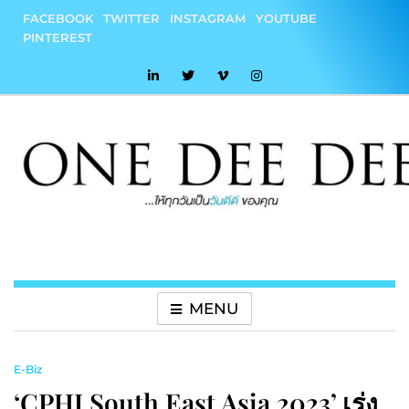
Skip
FACEBOOK
TWITTER
INSTAGRAM
YOUTUBE
to
PINTEREST
content
onedeedee
ให้ทุกวันเป็น "วันดีดี" ของคุณ
MENU
E-Biz
‘CPHI South East Asia 2023’ เร่ง