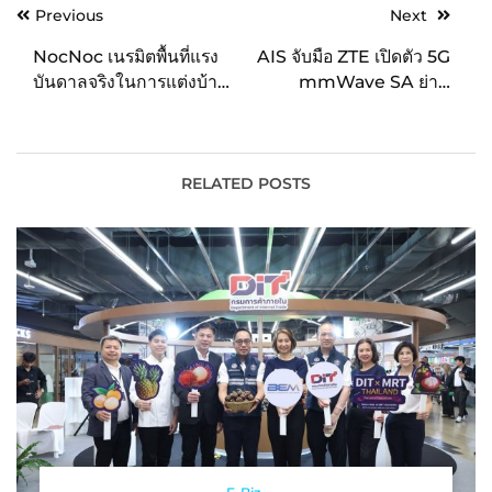
Post
Previous
Next
navigation
NocNoc เนรมิตพื้นที่แรง
AIS จับมือ ZTE เปิดตัว 5G
บันดาลจริงในการแต่งบ้าน
mmWave SA ย่าน
ใจกลางเมือง จัด
ความถี่ 26GHz ครั้ง
“NocNoc Fair” เชื่อม
แรก..ในประเทศไทย
ประสบการณ์ช้อปทุกมิติ
บนโลกออนไลน์สู่โลกออฟ
RELATED POSTS
ไลน์ คาดสร้างเงินสะพัด
200
ล้านบาท