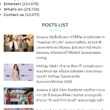
Entertain
(224,578)
What’s on
(216,726)
Contact us
(43,673)
POSTS LIST
Divana เปิดพื้นที่แห่งการใช้ชีวิต ผ่านนิทรรศการ
“Habitat Of Life” หลอมรวมศิลปะ ธรรมชาติ
และศาสตร์แห่งกลิ่นหอม สู่ประสบการณ์ Multi-
Sensory พร้อมตอกย้ำวิสัยทัศน์ Sustainable
Living
FitFlop เปิดตัว ‘น้ำตาล-ทิพนารี’ แบรนด์แอมบา
สเดอร์คนล่าสุด พร้อมชวนสัมผัสความสบายของ
รองเท้า FitFlop ในคอลเลกชัน
Autumn/Winter 2026
AirAsia X SEE FAH พันธมิตรทางธุรกิจยาวนาน
กว่า 20 ปี ต่อยอดเสิร์ฟความอร่อย ยกเมนูระดับ
ตำนาน “ข้าวหน้าไก่ราชวงศ์” พุ่งทะยานสู่น่านฟ้า