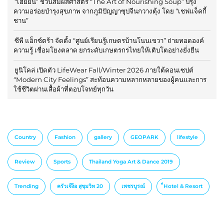
“เฮยยิน” ชวนสัมผัสศาสตร์ “The Art of Nourishing Soup” ปรุง
ความอร่อยบำรุงสุขภาพ จากภูมิปัญญาซุปจีนกวางตุ้ง โดย “เชฟแจ็คกี้
ชาน”
ซีพี แอ็กซ์ตร้า จัดตั้ง “ศูนย์เรียนรู้เกษตรบ้านโนนเขวา” ถ่ายทอดองค์
ความรู้ เชื่อมโยงตลาด ยกระดับเกษตรกรไทยให้เติบโตอย่างยั่งยืน
ยูนิโคล่ เปิดตัว LifeWear Fall/Winter 2026 ภายใต้คอนเซปต์
“Modern City Feelings” สะท้อนความหลากหลายของผู้คนและการ
ใช้ชีวิตผ่านเสื้อผ้าที่ตอบโจทย์ทุกวัน
Country
Fashion
gallery
GEOPARK
lifestyle
Review
Sports
Thailand Yoga Art & Dance 2019
Trending
ครัวเจ๊ง้อ สุขุมวิท 20
เพชรบูรณ์
็Hotel & Resort