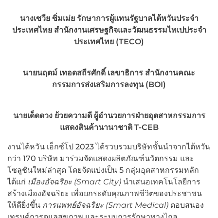
นางเซวีย ซิ่มเม่ย รักษาการผู้แทนรัฐบาลไต้หวันประจำ
ประเทศไทย สำนักงานเศรษฐกิจและวัฒนธรรมไทเปประจำ
ประเทศไทย (TECO)
นายนฤตม์ เทอดสถีรศักดิ์ เลขาธิการ สำนักงานคณะ
กรรมการส่งเสริมการลงทุน (BOI)
นายเด็ดดวง ย้วยความดี ผู้อำนวยการฝ่ายอุตสาหกรรมการ
แสดงสินค้านานาชาติ T-CEB
งานไต้หวัน เอ็กซ์โป 2023 ได้รวบรวมบริษัทชั้นนำจากไต้หวัน
กว่า 170 บริษัท มาร่วมจัดแสดงผลิตภัณฑ์นวัตกรรม และ
โซลูชันใหม่ล่าสุด โดยจัดแบ่งเป็น 5 กลุ่มอุตสาหกรรมหลัก
ได้แก่
เมืองอัจฉริยะ (
Smart City)
นำเสนอเทคโนโลยีการ
สร้างเมืองอัจฉริยะ เพื่อยกระดับคุณภาพชีวิตของประชาชน
ให้ดียิ่งขึ้น
การแพทย์อัจฉริยะ
(Smart Medical)
ตอบสนอง
เทรนด์การดูแลสุขภาพ และระบบการรักษาทางไกล