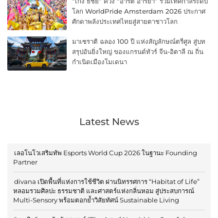
“เก่ง ธชย” ควง “อาร์ต อารยา” ร่วมเทศกาลระดับ
โลก WorldPride Amsterdam 2026 ประกาศ
ศักดาพลังประเทศไทยสู่สายตาชาวโลก
มาเซราติ ฉลอง 100 ปี แห่งสัญลักษณ์ตรีศูล สู่บท
สรุปอันยิ่งใหญ่ ของแกรนด์ทัวร์ จีน-อิตาลี ณ ถิ่น
กำเนิดเมืองโมเดนา
Latest News
เลอโนโวเสริมทัพ Esports World Cup 2026 ในฐานะ Founding
Partner
divana เปิดพื้นที่แห่งการใช้ชีวิต ผ่านนิทรรศการ “Habitat of Life”
หลอมรวมศิลปะ ธรรมชาติ และศาสตร์แห่งกลิ่นหอม สู่ประสบการณ์
Multi-Sensory พร้อมตอกย้ำวิสัยทัศน์ Sustainable Living