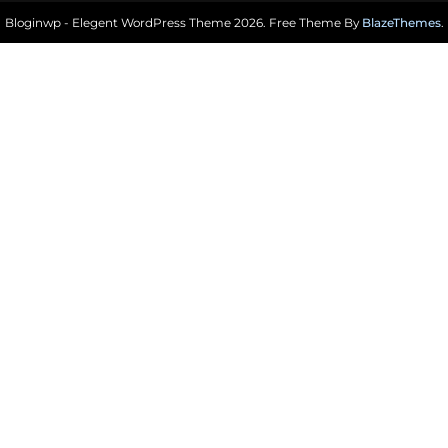
Bloginwp - Elegent WordPress Theme 2026. Free Theme By
BlazeThemes
.