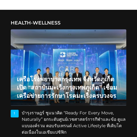
HEALTH-WELLNESS
เครือโรงพยาบาลกรุงเทพ จังหวัดภูเก็ต
เปิด “สถาบันมะเร็งกรุงเทพภูเก็ต” เชื่อม
เครือข่ายการรักษาโรคมะเร็งครบวงจร
บำรุงราษฎร์ ชูแนวคิด “Ready For Every Move,
1
Naturally” ยกระดับศูนย์เวชศาสตร์การกีฬาและข้อ ดูแล
แบบองค์รวม ตอบรับเทรนด์ Active Lifestyle ที่เติบโต
ต่อเนื่องในเอเชียแปซิฟิก