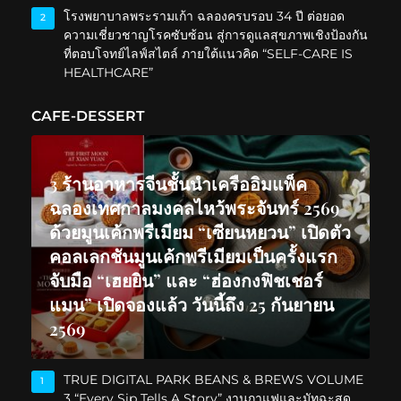
โรงพยาบาลพระรามเก้า ฉลองครบรอบ 34 ปี ต่อยอด
2
ความเชี่ยวชาญโรคซับซ้อน สู่การดูแลสุขภาพเชิงป้องกัน
ที่ตอบโจทย์ไลฟ์สไตล์ ภายใต้แนวคิด “SELF-CARE IS
HEALTHCARE”
CAFE-DESSERT
3 ร้านอาหารจีนชั้นนำเครืออิมแพ็ค
ฉลองเทศกาลมงคลไหว้พระจันทร์ 2569
ด้วยมูนเค้กพรีเมียม “เซียนหยวน” เปิดตัว
คอลเลกชันมูนเค้กพรีเมียมเป็นครั้งแรก
จับมือ “เฮยยิน” และ “ฮ่องกงฟิชเชอร์
แมน” เปิดจองแล้ว วันนี้ถึง 25 กันยายน
2569
TRUE DIGITAL PARK BEANS & BREWS VOLUME
1
3 “Every Sip Tells A Story” งานกาแฟและมัทฉะสุด