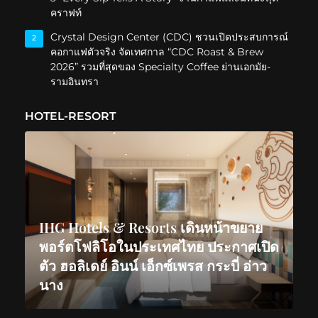
คราฟท์
Crystal Design Center (CDC) ชวนเปิดประสบการณ์
2
คอกาแฟตัวจริง จัดเทศกาล “CDC Roast & Brew
2026” รวมที่สุดของ Specialty Coffee ย่านเอกมัย-
รามอินทรา
HOTEL-RESORT
IHG Hotels & Resorts เดินหน้าขยาย
พอร์ตโฟลิโอในประเทศไทย ประกาศเปิด
ตัว ฮอลิเดย์ อินน์ เอ็กซ์เพรส กระบี่ อ่าว
นาง