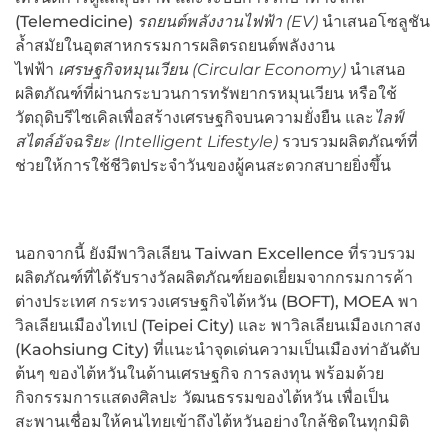
(Telemedicine)
รถยนต์พลังงานไฟฟ้า (EV)
นำเสนอโซลูชัน
ล้ำสมัยในอุตสาหกรรมการผลิตรถยนต์พลังงาน
ไฟฟ้า
เศรษฐกิจหมุนเวียน (
Circular Economy)
นำเสนอ
ผลิตภัณฑ์ที่ผ่านกระบวนการทรัพยากรหมุนเวียน หรือใช้
วัตถุดิบรีไซเคิลเพื่อสร้างเศรษฐกิจบนความยั่งยืน และ
ไลฟ์
สไตล์อัจฉริยะ (
Intelligent Lifestyle)
รวบรวมผลิตภัณฑ์ที่
ช่วยให้การใช้ชีวิตประจำวันของผู้คนสะดวกสบายยิ่งขึ้น
นอกจากนี้ ยังมีพาวิลเลียน Taiwan Excellence ที่รวบรวม
ผลิตภัณฑ์ที่ได้รับรางวัลผลิตภัณฑ์ยอดเยี่ยมจากกรมการค้า
ต่างประเทศ กระทรวงเศรษฐกิจไต้หวัน (BOFT), MOEA พา
วิลเลียนเมืองไทเป (Teipei City) และ พาวิลเลียนเมืองเกาสง
(Kaohsiung City) ที่แนะนำจุดเด่นความเป็นเมืองท่าอันดับ
ต้นๆ ของไต้หวันในด้านเศรษฐกิจ การลงทุน พร้อมด้วย
กิจกรรมการแสดงศิลปะ วัฒนธรรมของไต้หวัน เพื่อเป็น
สะพานเชื่อมให้คนไทยเข้าถึงไต้หวันอย่างใกล้ชิดในทุกมิติ