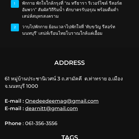
พักกาย พักใจใกล้กรุงที่ “ณ ทรีธารา ริเวอร์ไซด์ รีสอร์ต
1
อัมพวา” สัมผัสวิถีริมน้ำ ตักบาตรรับอรุณ พร้อมดื่มด่ำ
เสน่ห์สมุทรสงคราม
วาบไปพักกาย ย้อนเวลาไปพักใจที่ ‘ทับขวัญ รีสอร์ท
2
นนทบุรี’ เสน่ห์เรือนไทยโบราณใกล้แค่เอื้อม
ADDRESS
61 หมู่บ้านประชานิเวศน์ 3 ถ.สามัคคี ต.ท่าทราย อ.เมือง
จ.นนทบุรี 1000
E-mail :
Onedeedeemag@gmail.com
E-mail :
dearnitt@gmail.com
Phone
: 061-356-3556
TAGS