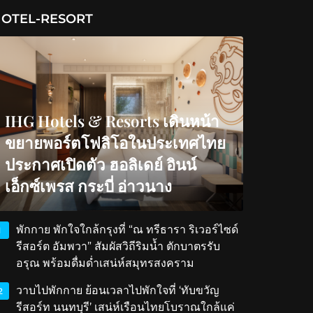
OTEL-RESORT
IHG Hotels & Resorts เดินหน้า
ขยายพอร์ตโฟลิโอในประเทศไทย
ประกาศเปิดตัว ฮอลิเดย์ อินน์
เอ็กซ์เพรส กระบี่ อ่าวนาง
พักกาย พักใจใกล้กรุงที่ “ณ ทรีธารา ริเวอร์ไซด์
1
รีสอร์ต อัมพวา” สัมผัสวิถีริมน้ำ ตักบาตรรับ
อรุณ พร้อมดื่มด่ำเสน่ห์สมุทรสงคราม
วาบไปพักกาย ย้อนเวลาไปพักใจที่ ‘ทับขวัญ
2
รีสอร์ท นนทบุรี’ เสน่ห์เรือนไทยโบราณใกล้แค่