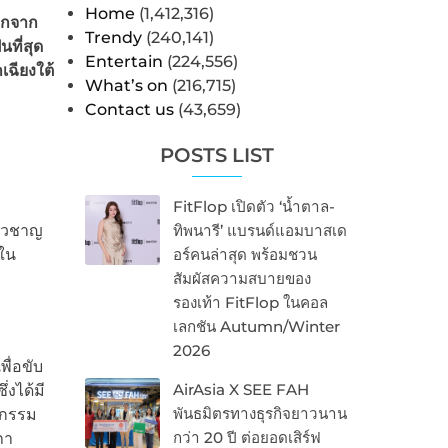
Home
(1,412,316)
ลกจาก
Trendy
(240,141)
็นที่สุด
Entertain
(224,556)
ฉียงใต้
What’s on
(216,715)
Contact us
(43,659)
POSTS LIST
FitFlop เปิดตัว ‘น้ำตาล-
่ยวชาญ
ทิพนารี’ แบรนด์แอมบาสเด
ใน
อร์คนล่าสุด พร้อมชวน
สัมผัสความสบายของ
รองเท้า FitFlop ในคอล
เลกชัน Autumn/Winter
2026
ื่อขับ
AirAsia X SEE FAH
งได้มี
พันธมิตรทางธุรกิจยาวนาน
หกรรม
กว่า 20 ปี ต่อยอดเสิร์ฟ
ภา