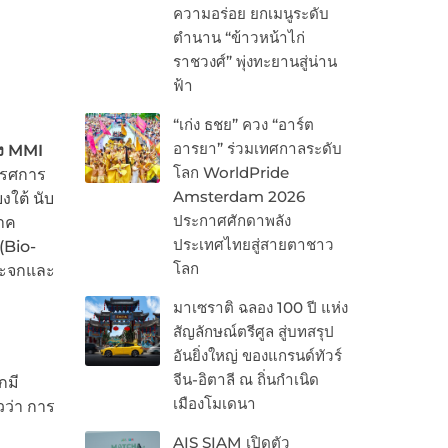
ความอร่อย ยกเมนูระดับ
า
ตำนาน “ข้าวหน้าไก่
ราชวงศ์” พุ่งทะยานสู่น่าน
ฟ้า
“เก่ง ธชย” ควง “อาร์ต
อารยา” ร่วมเทศกาลระดับ
ง MMI
โลก WorldPride
ทรรศการ
Amsterdam 2026
ใต้ นับ
ประกาศศักดาพลัง
าค
ประเทศไทยสู่สายตาชาว
(Bio-
โลก
ระจกและ
มาเซราติ ฉลอง 100 ปี แห่ง
สัญลักษณ์ตรีศูล สู่บทสรุป
อันยิ่งใหญ่ ของแกรนด์ทัวร์
จีน-อิตาลี ณ ถิ่นกำเนิด
กมี
เมืองโมเดนา
วว่า การ
AIS SIAM เปิดตัว