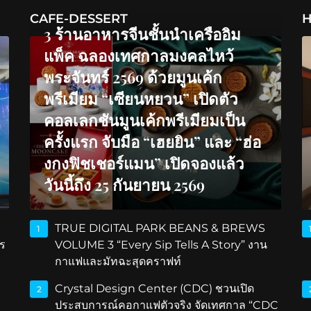
CAFE-DESSERT
H
3 ร้านอาหารจีนชั้นนำเครืออิม
แพ็ค ฉลองเทศกาลมงคลไหว้
พระจันทร์ 2569 ด้วยมูนเค้ก
พรีเมียม “เซียนหยวน” เปิดตัว
คอลเลกชันมูนเค้กพรีเมียมเป็น
ครั้งแรก จับมือ “เฮยยิน” และ “ฮ่อ
งกงฟิชเชอร์แมน” เปิดจองแล้ว
วันนี้ถึง 25 กันยายน 2569
TRUE DIGITAL PARK BEANS & BREWS
1
ร
VOLUME 3 “Every Sip Tells A Story” งาน
กาแฟและมัทฉะสุดคราฟท์
Crystal Design Center (CDC) ชวนเปิด
2
ประสบการณ์คอกาแฟตัวจริง จัดเทศกาล “CDC