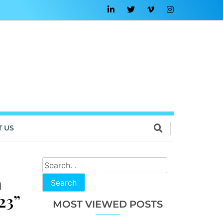
T US
ก
Search
23”
MOST VIEWED POSTS