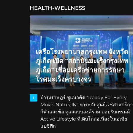
HEALTH-WELLNESS
เครือโรงพยาบาลกรุงเทพ จังหวัด
ภูเก็ต เปิด “สถาบันมะเร็งกรุงเทพ
ภูเก็ต” เชื่อมเครือข่ายการรักษา
โรคมะเร็งครบวงจร
บำรุงราษฎร์ ชูแนวคิด “Ready For Every
1
Move, Naturally” ยกระดับศูนย์เวชศาสตร์กา
กีฬาและข้อ ดูแลแบบองค์รวม ตอบรับเทรนด์
Active Lifestyle ที่เติบโตต่อเนื่องในเอเชีย
แปซิฟิก