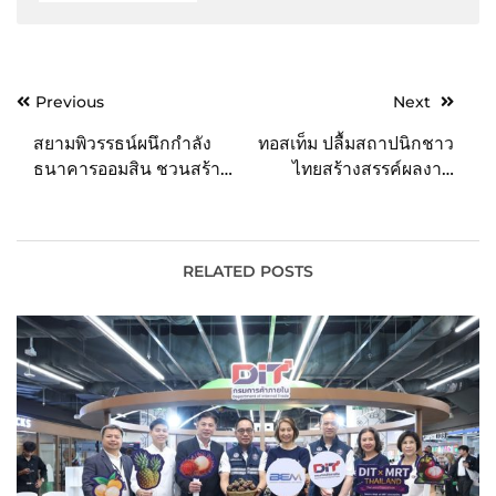
Post
Previous
Next
navigation
สยามพิวรรธน์ผนึกกำลัง
ทอสเท็ม ปลื้มสถาปนิกชาว
ธนาคารออมสิน ชวนสร้าง
ไทยสร้างสรรค์ผลงาน
รอยยิ้ม มอบของใช้จำเป็น
ออกแบบยอดเยี่ยม คว้า 3
เติมสุข ช่วยน้องอิ่มท้อง
รางวัล การประกวด
สมองสดใส ผ่านโครงการ
TOSTEM Asia Design
Citizen of Love by
award 2023 ณ กรุง
RELATED POSTS
Siam Piwat X อิ่มนี้เพื่อ
โตเกียว ประเทศญี่ปุ่น
น้อง