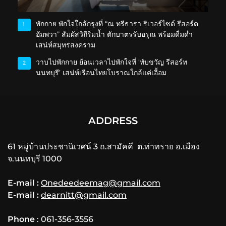
พักกาย พักใจใกล้กรุงที่ “ณ ทรีธารา ริเวอร์ไซด์ รีสอร์ต
1
อัมพวา” สัมผัสวิถีริมน้ำ ตักบาตรรับอรุณ พร้อมดื่มด่ำ
เสน่ห์สมุทรสงคราม
วาบไปพักกาย ย้อนเวลาไปพักใจที่ ‘ทับขวัญ รีสอร์ท
2
นนทบุรี’ เสน่ห์เรือนไทยโบราณใกล้แค่เอื้อม
ADDRESS
61 หมู่บ้านประชานิเวศน์ 3 ถ.สามัคคี ต.ท่าทราย อ.เมือง
จ.นนทบุรี 1000
E-mail :
Onedeedeemag@gmail.com
E-mail :
dearnitt@gmail.com
Phone
: 061-356-3556