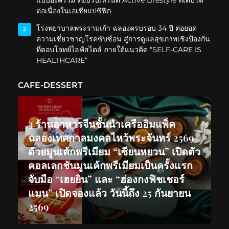
ต่อเนื่องในเอเชียแปซิฟิก
โรงพยาบาลพระรามเก้า ฉลองครบรอบ 34 ปี ต่อยอด
2
ความเชี่ยวชาญโรคซับซ้อน สู่การดูแลสุขภาพเชิงป้องกัน
ที่ตอบโจทย์ไลฟ์สไตล์ ภายใต้แนวคิด “SELF-CARE IS
HEALTHCARE”
CAFE-DESSERT
3 ร้านอาหารจีนชั้นนำเครืออิมแพ็ค
ฉลองเทศกาลมงคลไหว้พระจันทร์ 2569
ด้วยมูนเค้กพรีเมียม “เซียนหยวน” เปิดตัว
คอลเลกชันมูนเค้กพรีเมียมเป็นครั้งแรก
จับมือ “เฮยยิน” และ “ฮ่องกงฟิชเชอร์
แมน” เปิดจองแล้ว วันนี้ถึง 25 กันยายน
2569