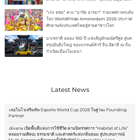
“เก่ง ธชย” ควง “อาร์ต อารยา” ร่วมเทศกาลระดับ
โลก WorldPride Amsterdam 2026 ประกาศ
ศักดาพลังประเทศไทยสู่สายตาชาวโลก
มาเซราติ ฉลอง 100 ปี แห่งสัญลักษณ์ตรีศูล สู่บท
สรุปอันยิ่งใหญ่ ของแกรนด์ทัวร์ จีน-อิตาลี ณ ถิ่น
กำเนิดเมืองโมเดนา
Latest News
เลอโนโวเสริมทัพ Esports World Cup 2026 ในฐานะ Founding
Partner
divana เปิดพื้นที่แห่งการใช้ชีวิต ผ่านนิทรรศการ “Habitat of Life”
หลอมรวมศิลปะ ธรรมชาติ และศาสตร์แห่งกลิ่นหอม สู่ประสบการณ์
Multi-Sensory พร้อมตอกย้ำวิสัยทัศน์ Sustainable Living