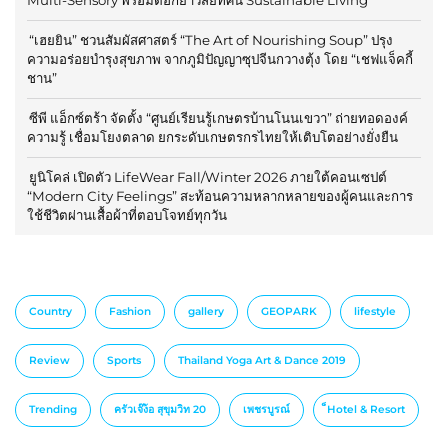
“เฮยยิน” ชวนสัมผัสศาสตร์ “The Art of Nourishing Soup” ปรุง
ความอร่อยบำรุงสุขภาพ จากภูมิปัญญาซุปจีนกวางตุ้ง โดย “เชฟแจ็คกี้
ชาน”
ซีพี แอ็กซ์ตร้า จัดตั้ง “ศูนย์เรียนรู้เกษตรบ้านโนนเขวา” ถ่ายทอดองค์
ความรู้ เชื่อมโยงตลาด ยกระดับเกษตรกรไทยให้เติบโตอย่างยั่งยืน
ยูนิโคล่ เปิดตัว LifeWear Fall/Winter 2026 ภายใต้คอนเซปต์
“Modern City Feelings” สะท้อนความหลากหลายของผู้คนและการ
ใช้ชีวิตผ่านเสื้อผ้าที่ตอบโจทย์ทุกวัน
Country
Fashion
gallery
GEOPARK
lifestyle
Review
Sports
Thailand Yoga Art & Dance 2019
Trending
ครัวเจ๊ง้อ สุขุมวิท 20
เพชรบูรณ์
็Hotel & Resort