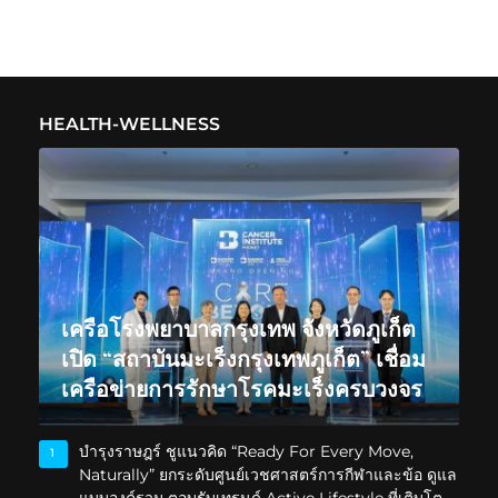
HEALTH-WELLNESS
เครือโรงพยาบาลกรุงเทพ จังหวัดภูเก็ต
เปิด “สถาบันมะเร็งกรุงเทพภูเก็ต” เชื่อม
เครือข่ายการรักษาโรคมะเร็งครบวงจร
บำรุงราษฎร์ ชูแนวคิด “Ready For Every Move,
1
Naturally” ยกระดับศูนย์เวชศาสตร์การกีฬาและข้อ ดูแล
แบบองค์รวม ตอบรับเทรนด์ Active Lifestyle ที่เติบโต