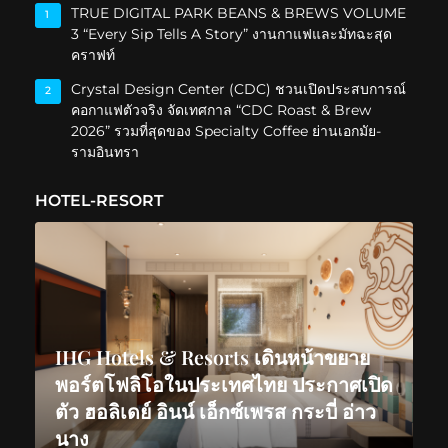
TRUE DIGITAL PARK BEANS & BREWS VOLUME
1
3 “Every Sip Tells A Story” งานกาแฟและมัทฉะสุด
คราฟท์
Crystal Design Center (CDC) ชวนเปิดประสบการณ์
2
คอกาแฟตัวจริง จัดเทศกาล “CDC Roast & Brew
2026” รวมที่สุดของ Specialty Coffee ย่านเอกมัย-
รามอินทรา
HOTEL-RESORT
IHG Hotels & Resorts เดินหน้าขยาย
พอร์ตโฟลิโอในประเทศไทย ประกาศเปิด
ตัว ฮอลิเดย์ อินน์ เอ็กซ์เพรส กระบี่ อ่าว
นาง