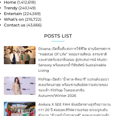
Home
(1,412,618)
Trendy
(240,149)
Entertain
(224,569)
What’s on
(216,722)
Contact us
(43,666)
POSTS LIST
Divana เปิดพื้นที่แห่งการใช้ชีวิต ผ่านนิทรรศการ
“Habitat Of Life” หลอมรวมศิลปะ ธรรมชาติ
และศาสตร์แห่งกลิ่นหอม สู่ประสบการณ์ Multi-
Sensory พร้อมตอกย้ำวิสัยทัศน์ Sustainable
Living
FitFlop เปิดตัว ‘น้ำตาล-ทิพนารี’ แบรนด์แอมบา
สเดอร์คนล่าสุด พร้อมชวนสัมผัสความสบายของ
รองเท้า FitFlop ในคอลเลกชัน
Autumn/Winter 2026
AirAsia X SEE FAH พันธมิตรทางธุรกิจยาวนาน
กว่า 20 ปี ต่อยอดเสิร์ฟความอร่อย ยกเมนูระดับ
ตำนาน “ข้าวหน้าไก่ราชวงศ์” พุ่งทะยานสู่น่านฟ้า