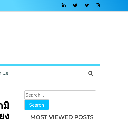
T US
มิ
Search
ียง
MOST VIEWED POSTS