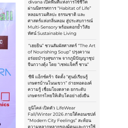
divana เปิดพื้นที่แห่งการใช้ชีวิต
ผ่านนิทรรศการ “Habitat of Life”
หลอมรวมศิลปะ ธรรมชาติ และ
ศาสตร์แห่งกลิ่นหอม สู่ประสบการณ์
Multi-Sensory พร้อมตอกย้ำวิสัย
ทัศน์ Sustainable Living
“เฮยยิน” ชวนสัมผัสศาสตร์ “The Art
of Nourishing Soup” ปรุงความ
อร่อยบำรุงสุขภาพ จากภูมิปัญญาซุป
จีนกวางตุ้ง โดย “เชฟแจ็คกี้ ชาน”
ซีพี แอ็กซ์ตร้า จัดตั้ง “ศูนย์เรียนรู้
เกษตรบ้านโนนเขวา” ถ่ายทอดองค์
ความรู้ เชื่อมโยงตลาด ยกระดับ
เกษตรกรไทยให้เติบโตอย่างยั่งยืน
ยูนิโคล่ เปิดตัว LifeWear
Fall/Winter 2026 ภายใต้คอนเซปต์
“Modern City Feelings” สะท้อน
ความหลากหลายของผู้คนและการใช้