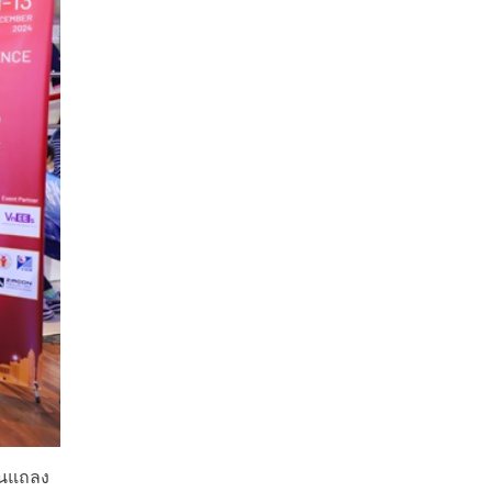
านแถลง