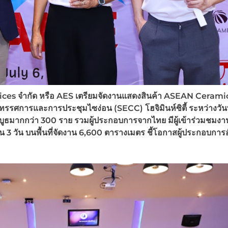
vices
จำกัด หรือ
AES เตรียม
จัดงานแสดงสินค้า
ASEAN Cerami
ูนย์นิทรรศการและการประชุมไซง่อน
(
SECC)
โฮจิมินห์ซิตี้ ระหว่างวันท
กบูธมากกว่า
300
ราย รวมผู้ประกอบการจากไทย มีผู้เข้าร่วมชมงา
าน
3
วัน บนพื้นที่จัดงาน
6,600
ตารางเมตร ชี้โอกาสผู้ประกอบการ