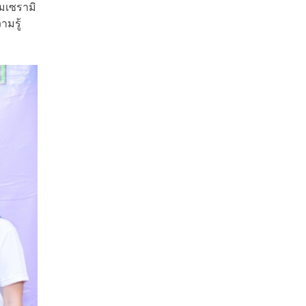
มเซรามิ
มรู้