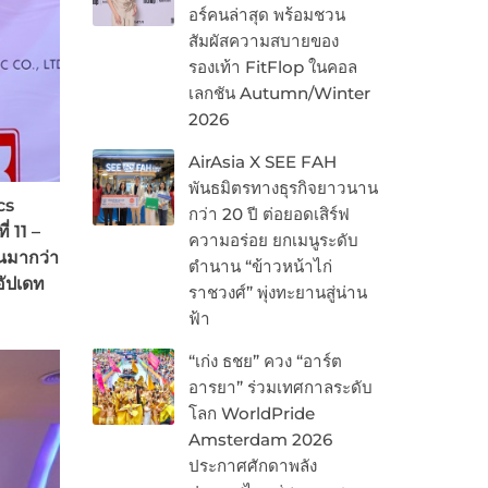
อร์คนล่าสุด พร้อมชวน
สัมผัสความสบายของ
รองเท้า FitFlop ในคอล
เลกชัน Autumn/Winter
2026
AirAsia X SEE FAH
พันธมิตรทางธุรกิจยาวนาน
cs
กว่า 20 ปี ต่อยอดเสิร์ฟ
ี่
11 –
ความอร่อย ยกเมนูระดับ
นมากว่า
ตำนาน “ข้าวหน้าไก่
อัปเดท
ราชวงศ์” พุ่งทะยานสู่น่าน
ฟ้า
“เก่ง ธชย” ควง “อาร์ต
อารยา” ร่วมเทศกาลระดับ
โลก WorldPride
Amsterdam 2026
ประกาศศักดาพลัง