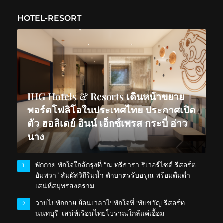
HOTEL-RESORT
IHG Hotels & Resorts เดินหน้าขยาย
พอร์ตโฟลิโอในประเทศไทย ประกาศเปิด
ตัว ฮอลิเดย์ อินน์ เอ็กซ์เพรส กระบี่ อ่าว
นาง
พักกาย พักใจใกล้กรุงที่ “ณ ทรีธารา ริเวอร์ไซด์ รีสอร์ต
1
อัมพวา” สัมผัสวิถีริมน้ำ ตักบาตรรับอรุณ พร้อมดื่มด่ำ
เสน่ห์สมุทรสงคราม
วาบไปพักกาย ย้อนเวลาไปพักใจที่ ‘ทับขวัญ รีสอร์ท
2
นนทบุรี’ เสน่ห์เรือนไทยโบราณใกล้แค่เอื้อม