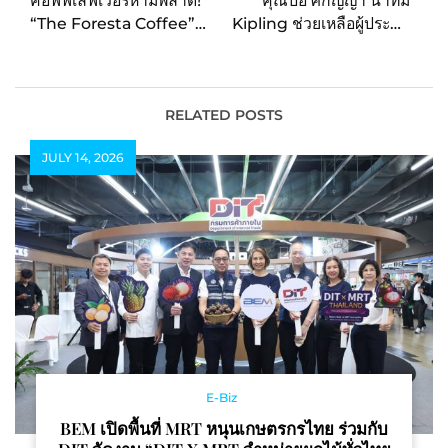
คอฟฟี่เลิฟเวอร์ห้ามพลาด!
คุณปอ ศีกัญญา นำทีม
“The Foresta Coffee”
Kipling ช่วยเหลือผู้ประสบ
ดื่มด่ำรสชาติจากยอดดอย
อุทกภัยน้ำท่วม
สู่ความสุขใน Coffee
Camp กลางเมือง 1-7
กันยายนนี้ ที่ เดอะคริสตัล
RELATED POSTS
เอกมัย-รามอินทรา
JULY 14, 2026
E-Biz
BEM เปิดพื้นที่ MRT หนุนเกษตรกรไทย ร่วมกับ