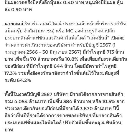
ปันผลงวดครึ่งปีหลังอีกหุ้นละ 0.40 บาท หนุนทั้งปีปันผล หุ้น
ละ 0.90 บาท
นายเจมส์
ริชาร์ด อมตวิวัฒน์ ประธานเจ้าหน้าที่บริหาร บริษัท
แม็คกรุ๊ป จำกัด (มหาชน) หรือ MC องค์กรธุรกิจค้าปลีก
ประเภทสินค้าแฟชั่นและสินค้าไลฟ์สไตล์ “แม็คยีนส์” เปิดเผย
ว่า ผลการดําเนินงานของบริษัทฯ สำหรับปีบัญชี 2567 (1
กรกฎาคม 2566 – 30 มิถุนายน 2567)
มีกำไรสุทธิ
713
ล้าน
บาท เพิ่มขึ้น
70
ล้านบาทหรือ
10.8
% เมื่อเทียบกับงวดเดียวกัน
ของปีก่อน ที่มีกำไรสุทธิ 644 ล้าน โดยมีอัตรากำไรสุทธิ
17.3% รวมทั้งยังคงรักษาอัตรากำไรขั้นต้นไว้ในระดับสูงที่
ระดับ
64.2%
ทั้งนี้ในงวดปีบัญชี
2567 บริษัทฯ มีรายได้จากการขาย
สินค้า
รวม
4,054
ล้านบาท เพิ่มขึ้น
384
ล้านบาท หรือ
10.5%
จาก
ช่วงเวลาเดียวกันของปีก่อนที่มีรายได้
3,670 ล้านบาท ปีนี้
ถือว่าเป็นปีที่รายได้จากการขายของบริษัทฯ ที่มาจากสินค้า
ประเภทแฟชั่นและไลฟ์สไตล์ ปรับตัวเพิ่มขึ้นทะลุ 4 พันล้าน
บาท