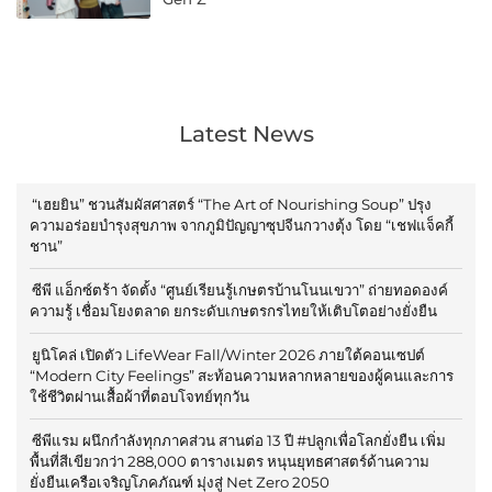
Latest News
“เฮยยิน” ชวนสัมผัสศาสตร์ “The Art of Nourishing Soup” ปรุง
ความอร่อยบำรุงสุขภาพ จากภูมิปัญญาซุปจีนกวางตุ้ง โดย “เชฟแจ็คกี้
ชาน”
ซีพี แอ็กซ์ตร้า จัดตั้ง “ศูนย์เรียนรู้เกษตรบ้านโนนเขวา” ถ่ายทอดองค์
ความรู้ เชื่อมโยงตลาด ยกระดับเกษตรกรไทยให้เติบโตอย่างยั่งยืน
ยูนิโคล่ เปิดตัว LifeWear Fall/Winter 2026 ภายใต้คอนเซปต์
“Modern City Feelings” สะท้อนความหลากหลายของผู้คนและการ
ใช้ชีวิตผ่านเสื้อผ้าที่ตอบโจทย์ทุกวัน
ซีพีแรม ผนึกกำลังทุกภาคส่วน สานต่อ 13 ปี #ปลูกเพื่อโลกยั่งยืน เพิ่ม
พื้นที่สีเขียวกว่า 288,000 ตารางเมตร หนุนยุทธศาสตร์ด้านความ
ยั่งยืนเครือเจริญโภคภัณฑ์ มุ่งสู่ Net Zero 2050