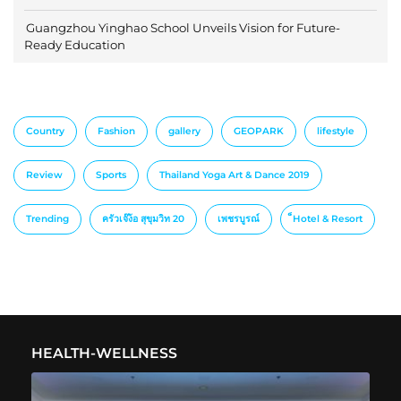
Guangzhou Yinghao School Unveils Vision for Future-
Ready Education
Country
Fashion
gallery
GEOPARK
lifestyle
Review
Sports
Thailand Yoga Art & Dance 2019
Trending
ครัวเจ๊ง้อ สุขุมวิท 20
เพชรบูรณ์
็Hotel & Resort
HEALTH-WELLNESS