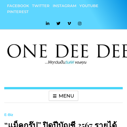
Skip
FACEBOOK
TWITTER
INSTAGRAM
YOUTUBE
to
PINTEREST
content
onedeedee
ให้ทุกวันเป็น "วันดีดี" ของคุณ
MENU
E-Biz
“แม็คกรุ๊ป” ปิดปีบัญชี 2567 รายได้