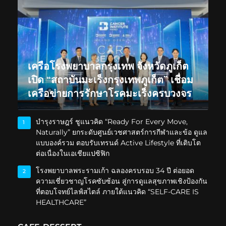
เครือโรงพยาบาลกรุงเทพ จังหวัดภูเก็ต
เปิด “สถาบันมะเร็งกรุงเทพภูเก็ต” เชื่อม
เครือข่ายการรักษาโรคมะเร็งครบวงจร
บำรุงราษฎร์ ชูแนวคิด “Ready For Every Move,
1
Naturally” ยกระดับศูนย์เวชศาสตร์การกีฬาและข้อ ดูแล
แบบองค์รวม ตอบรับเทรนด์ Active Lifestyle ที่เติบโต
ต่อเนื่องในเอเชียแปซิฟิก
โรงพยาบาลพระรามเก้า ฉลองครบรอบ 34 ปี ต่อยอด
2
ความเชี่ยวชาญโรคซับซ้อน สู่การดูแลสุขภาพเชิงป้องกัน
ที่ตอบโจทย์ไลฟ์สไตล์ ภายใต้แนวคิด “SELF-CARE IS
HEALTHCARE”