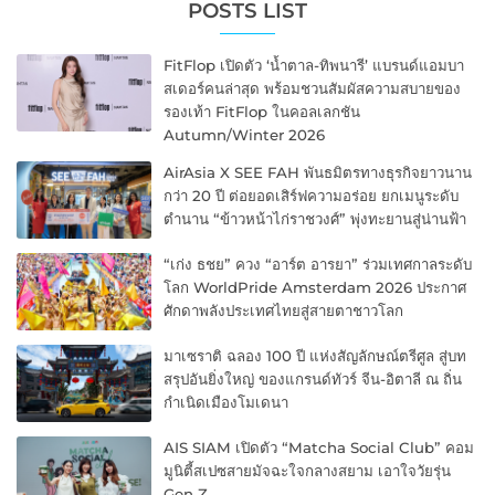
POSTS LIST
FitFlop เปิดตัว ‘น้ำตาล-ทิพนารี’ แบรนด์แอมบา
สเดอร์คนล่าสุด พร้อมชวนสัมผัสความสบายของ
รองเท้า FitFlop ในคอลเลกชัน
Autumn/Winter 2026
AirAsia X SEE FAH พันธมิตรทางธุรกิจยาวนาน
กว่า 20 ปี ต่อยอดเสิร์ฟความอร่อย ยกเมนูระดับ
ตำนาน “ข้าวหน้าไก่ราชวงศ์” พุ่งทะยานสู่น่านฟ้า
“เก่ง ธชย” ควง “อาร์ต อารยา” ร่วมเทศกาลระดับ
โลก WorldPride Amsterdam 2026 ประกาศ
ศักดาพลังประเทศไทยสู่สายตาชาวโลก
มาเซราติ ฉลอง 100 ปี แห่งสัญลักษณ์ตรีศูล สู่บท
สรุปอันยิ่งใหญ่ ของแกรนด์ทัวร์ จีน-อิตาลี ณ ถิ่น
กำเนิดเมืองโมเดนา
AIS SIAM เปิดตัว “Matcha Social Club” คอม
มูนิตี้สเปซสายมัจฉะใจกลางสยาม เอาใจวัยรุ่น
Gen Z