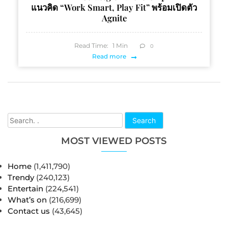
แนวคิด “Work Smart, Play Fit” พร้อมเปิดตัว
Agnite
Read Time:
1
Min
0
Read more
Search
MOST VIEWED POSTS
Home
(1,411,790)
Trendy
(240,123)
Entertain
(224,541)
What’s on
(216,699)
Contact us
(43,645)