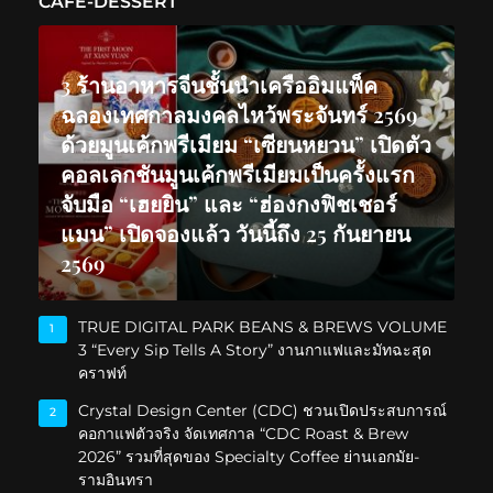
CAFE-DESSERT
3 ร้านอาหารจีนชั้นนำเครืออิมแพ็ค
ฉลองเทศกาลมงคลไหว้พระจันทร์ 2569
ด้วยมูนเค้กพรีเมียม “เซียนหยวน” เปิดตัว
คอลเลกชันมูนเค้กพรีเมียมเป็นครั้งแรก
จับมือ “เฮยยิน” และ “ฮ่องกงฟิชเชอร์
แมน” เปิดจองแล้ว วันนี้ถึง 25 กันยายน
2569
TRUE DIGITAL PARK BEANS & BREWS VOLUME
1
3 “Every Sip Tells A Story” งานกาแฟและมัทฉะสุด
คราฟท์
Crystal Design Center (CDC) ชวนเปิดประสบการณ์
2
คอกาแฟตัวจริง จัดเทศกาล “CDC Roast & Brew
2026” รวมที่สุดของ Specialty Coffee ย่านเอกมัย-
รามอินทรา