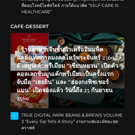
ที่ตอบโจทย์ไลฟ์สไตล์ ภายใต้แนวคิด “SELF-CARE IS
HEALTHCARE”
CAFE-DESSERT
3 ร้านอาหารจีนชั้นนำเครืออิมแพ็ค
ฉลองเทศกาลมงคลไหว้พระจันทร์ 2569
ด้วยมูนเค้กพรีเมียม “เซียนหยวน” เปิดตัว
คอลเลกชันมูนเค้กพรีเมียมเป็นครั้งแรก
จับมือ “เฮยยิน” และ “ฮ่องกงฟิชเชอร์
แมน” เปิดจองแล้ว วันนี้ถึง 25 กันยายน
2569
TRUE DIGITAL PARK BEANS & BREWS VOLUME
1
3 “Every Sip Tells A Story” งานกาแฟและมัทฉะสุด
คราฟท์