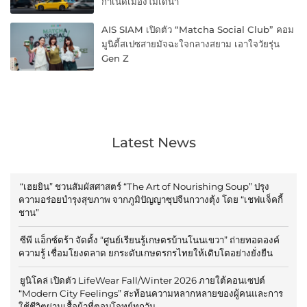
กำเนิดเมืองโมเดนา
AIS SIAM เปิดตัว “Matcha Social Club” คอม
มูนิตี้สเปซสายมัจฉะใจกลางสยาม เอาใจวัยรุ่น
Gen Z
Latest News
“เฮยยิน” ชวนสัมผัสศาสตร์ “The Art of Nourishing Soup” ปรุง
ความอร่อยบำรุงสุขภาพ จากภูมิปัญญาซุปจีนกวางตุ้ง โดย “เชฟแจ็คกี้
ชาน”
ซีพี แอ็กซ์ตร้า จัดตั้ง “ศูนย์เรียนรู้เกษตรบ้านโนนเขวา” ถ่ายทอดองค์
ความรู้ เชื่อมโยงตลาด ยกระดับเกษตรกรไทยให้เติบโตอย่างยั่งยืน
ยูนิโคล่ เปิดตัว LifeWear Fall/Winter 2026 ภายใต้คอนเซปต์
“Modern City Feelings” สะท้อนความหลากหลายของผู้คนและการ
ใช้ชีวิตผ่านเสื้อผ้าที่ตอบโจทย์ทุกวัน