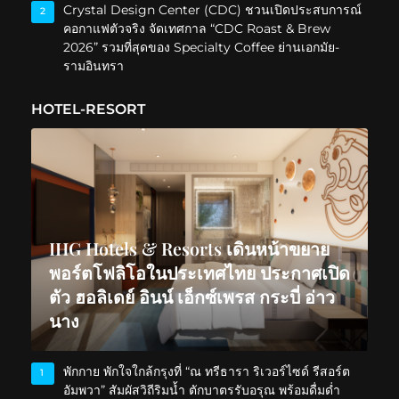
Crystal Design Center (CDC) ชวนเปิดประสบการณ์
2
คอกาแฟตัวจริง จัดเทศกาล “CDC Roast & Brew
2026” รวมที่สุดของ Specialty Coffee ย่านเอกมัย-
รามอินทรา
HOTEL-RESORT
IHG Hotels & Resorts เดินหน้าขยาย
พอร์ตโฟลิโอในประเทศไทย ประกาศเปิด
ตัว ฮอลิเดย์ อินน์ เอ็กซ์เพรส กระบี่ อ่าว
นาง
พักกาย พักใจใกล้กรุงที่ “ณ ทรีธารา ริเวอร์ไซด์ รีสอร์ต
1
อัมพวา” สัมผัสวิถีริมน้ำ ตักบาตรรับอรุณ พร้อมดื่มด่ำ