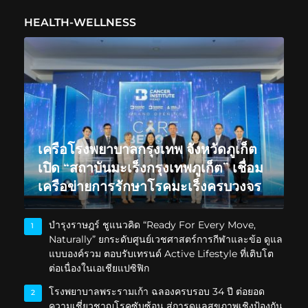
HEALTH-WELLNESS
เครือโรงพยาบาลกรุงเทพ จังหวัดภูเก็ต
เปิด “สถาบันมะเร็งกรุงเทพภูเก็ต” เชื่อม
เครือข่ายการรักษาโรคมะเร็งครบวงจร
บำรุงราษฎร์ ชูแนวคิด “Ready For Every Move,
1
Naturally” ยกระดับศูนย์เวชศาสตร์การกีฬาและข้อ ดูแล
แบบองค์รวม ตอบรับเทรนด์ Active Lifestyle ที่เติบโต
ต่อเนื่องในเอเชียแปซิฟิก
โรงพยาบาลพระรามเก้า ฉลองครบรอบ 34 ปี ต่อยอด
2
ความเชี่ยวชาญโรคซับซ้อน สู่การดูแลสุขภาพเชิงป้องกัน