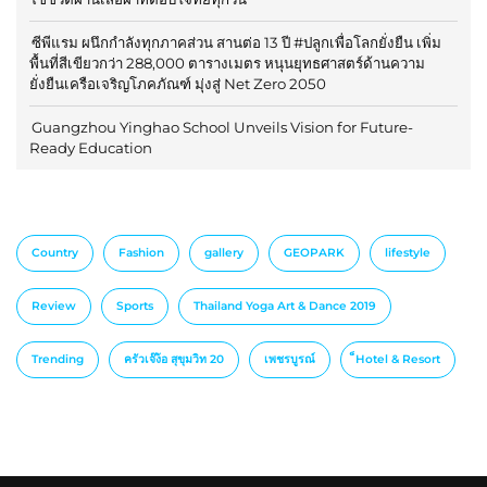
ซีพีแรม ผนึกกำลังทุกภาคส่วน สานต่อ 13 ปี #ปลูกเพื่อโลกยั่งยืน เพิ่ม
พื้นที่สีเขียวกว่า 288,000 ตารางเมตร หนุนยุทธศาสตร์ด้านความ
ยั่งยืนเครือเจริญโภคภัณฑ์ มุ่งสู่ Net Zero 2050
Guangzhou Yinghao School Unveils Vision for Future-
Ready Education
Country
Fashion
gallery
GEOPARK
lifestyle
Review
Sports
Thailand Yoga Art & Dance 2019
Trending
ครัวเจ๊ง้อ สุขุมวิท 20
เพชรบูรณ์
็Hotel & Resort