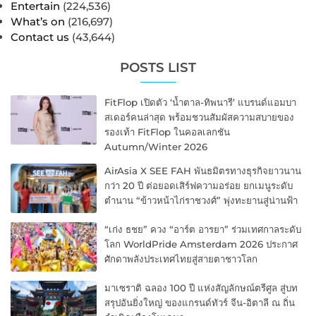
Entertain
(224,536)
What’s on
(216,697)
Contact us
(43,644)
POSTS LIST
FitFlop เปิดตัว ‘น้ำตาล-ทิพนารี’ แบรนด์แอมบา
สเดอร์คนล่าสุด พร้อมชวนสัมผัสความสบายของ
รองเท้า FitFlop ในคอลเลกชัน
Autumn/Winter 2026
AirAsia X SEE FAH พันธมิตรทางธุรกิจยาวนาน
กว่า 20 ปี ต่อยอดเสิร์ฟความอร่อย ยกเมนูระดับ
ตำนาน “ข้าวหน้าไก่ราชวงศ์” พุ่งทะยานสู่น่านฟ้า
“เก่ง ธชย” ควง “อาร์ต อารยา” ร่วมเทศกาลระดับ
โลก WorldPride Amsterdam 2026 ประกาศ
ศักดาพลังประเทศไทยสู่สายตาชาวโลก
มาเซราติ ฉลอง 100 ปี แห่งสัญลักษณ์ตรีศูล สู่บท
สรุปอันยิ่งใหญ่ ของแกรนด์ทัวร์ จีน-อิตาลี ณ ถิ่น