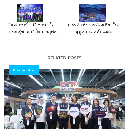
navigation
“แอสเซทไวส์” ชวน “โอ
สวรรค์แห่งการท่องเที่ยวใน
ปอล สุชาตา” วิ่งการกุศล
ฤดูหนาว คลับเมดมอบ
“AssetWise BEAUTY
ส่วนลดพิเศษสุด ทุกท่านที่
RUN 2025” สร้าง
จองห้องพักล่วงหน้าสำหรับ
ปรากฏการณ์แห่งน้ำใจ
การเข้าพักในเดือน
ระดมทุนสมทบทุนสร้าง
ธันวาคม รับส่วนลดสูงสุด
RELATED POSTS
สถาบันมะเร็งแห่งชาติแห่ง
ถึง 35%
JULY 14, 2026
ใหม่