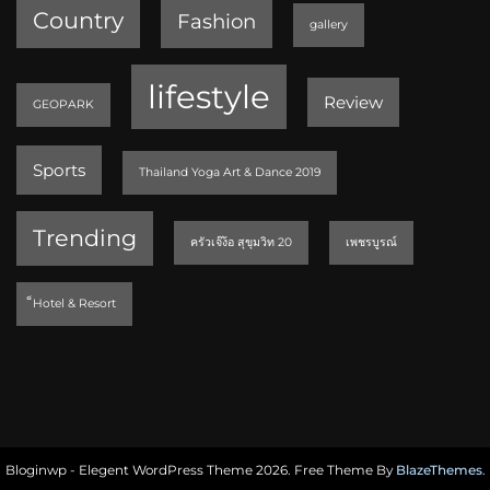
Country
Fashion
gallery
lifestyle
Review
GEOPARK
Sports
Thailand Yoga Art & Dance 2019
Trending
ครัวเจ๊ง้อ สุขุมวิท 20
เพชรบูรณ์
็Hotel & Resort
Bloginwp - Elegent WordPress Theme 2026. Free Theme By
BlazeThemes
.