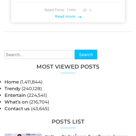
Read Time:
1
Min
0
Read more
Search
MOST VIEWED POSTS
Home
(1,411,844)
Trendy
(240,128)
Entertain
(224,541)
What’s on
(216,704)
Contact us
(43,645)
POSTS LIST