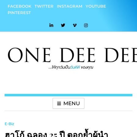
Skip
FACEBOOK
TWITTER
INSTAGRAM
YOUTUBE
to
PINTEREST
content
onedeedee
ให้ทุกวันเป็น "วันดีดี" ของคุณ
MENU
E-Biz
ฮาโก้ ฉลอง 25 ปี ตอกย้ำผู้นำ