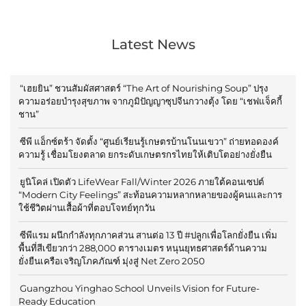
Latest News
“เฮยยิน” ชวนสัมผัสศาสตร์ “The Art of Nourishing Soup” ปรุง
ความอร่อยบำรุงสุขภาพ จากภูมิปัญญาซุปจีนกวางตุ้ง โดย “เชฟแจ็คกี้
ชาน”
ซีพี แอ็กซ์ตร้า จัดตั้ง “ศูนย์เรียนรู้เกษตรบ้านโนนเขวา” ถ่ายทอดองค์
ความรู้ เชื่อมโยงตลาด ยกระดับเกษตรกรไทยให้เติบโตอย่างยั่งยืน
ยูนิโคล่ เปิดตัว LifeWear Fall/Winter 2026 ภายใต้คอนเซปต์
“Modern City Feelings” สะท้อนความหลากหลายของผู้คนและการ
ใช้ชีวิตผ่านเสื้อผ้าที่ตอบโจทย์ทุกวัน
ซีพีแรม ผนึกกำลังทุกภาคส่วน สานต่อ 13 ปี #ปลูกเพื่อโลกยั่งยืน เพิ่ม
พื้นที่สีเขียวกว่า 288,000 ตารางเมตร หนุนยุทธศาสตร์ด้านความ
ยั่งยืนเครือเจริญโภคภัณฑ์ มุ่งสู่ Net Zero 2050
Guangzhou Yinghao School Unveils Vision for Future-
Ready Education