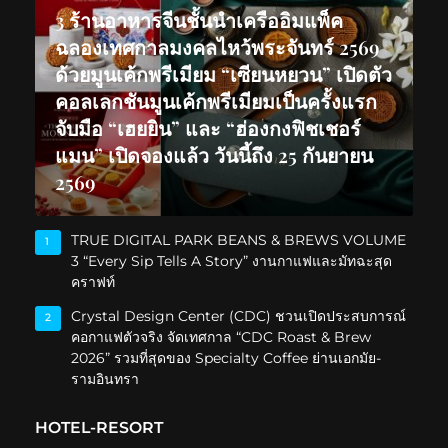
3 ร้านอาหารจีนชั้นนำเครืออิมแพ็ค
ฉลองเทศกาลมงคลไหว้พระจันทร์ 2569
ด้วยมูนเค้กพรีเมียม “เซียนหยวน” เปิดตัว
คอลเลกชันมูนเค้กพรีเมียมเป็นครั้งแรก
จับมือ “เฮยยิน” และ “ฮ่องกงฟิชเชอร์
แมน” เปิดจองแล้ว วันนี้ถึง 25 กันยายน
2569
TRUE DIGITAL PARK BEANS & BREWS VOLUME
1
3 “Every Sip Tells A Story” งานกาแฟและมัทฉะสุด
คราฟท์
Crystal Design Center (CDC) ชวนเปิดประสบการณ์
2
คอกาแฟตัวจริง จัดเทศกาล “CDC Roast & Brew
2026” รวมที่สุดของ Specialty Coffee ย่านเอกมัย-
รามอินทรา
HOTEL-RESORT