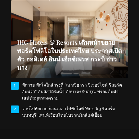
IHG Hotels & Resorts เดินหน้าขยาย
พอร์ตโฟลิโอในประเทศไทย ประกาศเปิด
ตัว ฮอลิเดย์ อินน์ เอ็กซ์เพรส กระบี่ อ่าว
นาง
พักกาย พักใจใกล้กรุงที่ “ณ ทรีธารา ริเวอร์ไซด์ รีสอร์ต
1
อัมพวา” สัมผัสวิถีริมน้ำ ตักบาตรรับอรุณ พร้อมดื่มด่ำ
เสน่ห์สมุทรสงคราม
วาบไปพักกาย ย้อนเวลาไปพักใจที่ ‘ทับขวัญ รีสอร์ท
2
นนทบุรี’ เสน่ห์เรือนไทยโบราณใกล้แค่เอื้อม