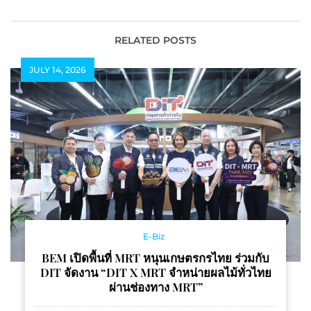
ดึงหนุ่มหล่อ “เจมีไนน์” ขึ้น
แท่นพรีเซนเตอร์คนใหม่
พร้อมชวนสัมผัส
RELATED POSTS
ประสบการณ์ความหอม สุด
JULY 14, 2026
เอ็กซ์คลูซีฟ ในงาน
“BREEZE EXCEL
SIGNATURE : SCENT
CLUB”
E-Biz
BEM เปิดพื้นที่ MRT หนุนเกษตรกรไทย ร่วมกับ
DIT จัดงาน “DIT X MRT จำหน่ายผลไม้ทั่วไทย
ผ่านช่องทาง MRT”