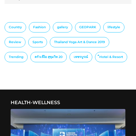
Country
Fashion
gallery
GEOPARK
lifestyle
Review
Sports
Thailand Yoga Art & Dance 2019
Trending
ครัวเจ๊ง้อ สุขุมวิท 20
เพชรบูรณ์
็Hotel & Resort
HEALTH-WELLNESS