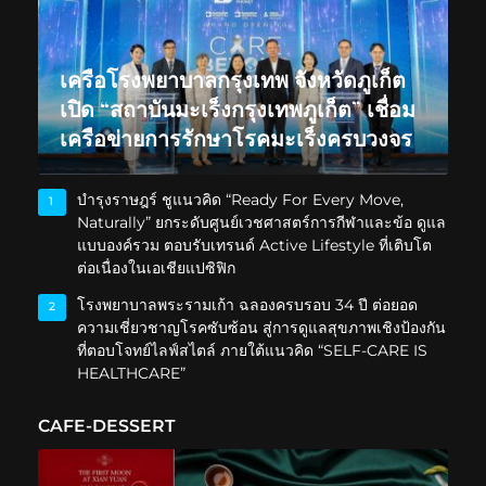
เครือโรงพยาบาลกรุงเทพ จังหวัดภูเก็ต
เปิด “สถาบันมะเร็งกรุงเทพภูเก็ต” เชื่อม
เครือข่ายการรักษาโรคมะเร็งครบวงจร
บำรุงราษฎร์ ชูแนวคิด “Ready For Every Move,
1
Naturally” ยกระดับศูนย์เวชศาสตร์การกีฬาและข้อ ดูแล
แบบองค์รวม ตอบรับเทรนด์ Active Lifestyle ที่เติบโต
ต่อเนื่องในเอเชียแปซิฟิก
โรงพยาบาลพระรามเก้า ฉลองครบรอบ 34 ปี ต่อยอด
2
ความเชี่ยวชาญโรคซับซ้อน สู่การดูแลสุขภาพเชิงป้องกัน
ที่ตอบโจทย์ไลฟ์สไตล์ ภายใต้แนวคิด “SELF-CARE IS
HEALTHCARE”
CAFE-DESSERT