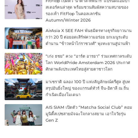
FitFlop เปิดตัว ‘น้ำตาล-ทิพนารี’ แบรนด์แอมบา
สเดอร์คนล่าสุด พร้อมชวนสัมผัสความสบายของ
รองเท้า FitFlop ในคอลเลกชัน
Autumn/Winter 2026
AirAsia X SEE FAH พันธมิตรทางธุรกิจยาวนาน
กว่า 20 ปี ต่อยอดเสิร์ฟความอร่อย ยกเมนูระดับ
ตำนาน “ข้าวหน้าไก่ราชวงศ์” พุ่งทะยานสู่น่านฟ้า
“เก่ง ธชย” ควง “อาร์ต อารยา” ร่วมเทศกาลระดับ
โลก WorldPride Amsterdam 2026 ประกาศ
ศักดาพลังประเทศไทยสู่สายตาชาวโลก
มาเซราติ ฉลอง 100 ปี แห่งสัญลักษณ์ตรีศูล สู่บท
สรุปอันยิ่งใหญ่ ของแกรนด์ทัวร์ จีน-อิตาลี ณ ถิ่น
กำเนิดเมืองโมเดนา
AIS SIAM เปิดตัว “Matcha Social Club” คอม
มูนิตี้สเปซสายมัจฉะใจกลางสยาม เอาใจวัยรุ่น
Gen Z