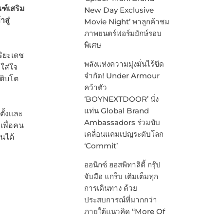
ฑ์เสริม
New Day Exclusive
สู่
Movie Night’ พาลูกค้าชม
ภาพยนตร์ฟอร์มยักษ์รอบ
พิเศษ
ริยะเดช
พลังแห่งความมุ่งมั่นไร้ขีด
ใส่ใจ
จำกัด! Under Armour
เติบโต
คว้าตัว
‘BOYNEXTDOOR’ นั่ง
แท่น Global Brand
อตั้งเเละ
Ambassadors ร่วมขับ
เพื่อคน
เคลื่อนแคมเปญระดับโลก
นได้
‘Commit’
ออนิกซ์ ฮอสพิทาลิตี้ กรุ๊ป
จับมือ แกร็บ เติมเต็มทุก
การเดินทาง ด้วย
ประสบการณ์ที่มากกว่า
ภายใต้แนวคิด “More Of