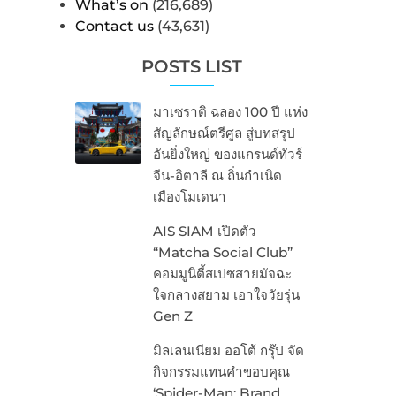
What’s on
(216,689)
Contact us
(43,631)
POSTS LIST
มาเซราติ ฉลอง 100 ปี แห่ง
สัญลักษณ์ตรีศูล สู่บทสรุป
อันยิ่งใหญ่ ของแกรนด์ทัวร์
จีน-อิตาลี ณ ถิ่นกำเนิด
เมืองโมเดนา
AIS SIAM เปิดตัว
“Matcha Social Club”
คอมมูนิตี้สเปซสายมัจฉะ
ใจกลางสยาม เอาใจวัยรุ่น
Gen Z
มิลเลนเนียม ออโต้ กรุ๊ป จัด
กิจกรรมแทนคำขอบคุณ
‘Spider-Man: Brand