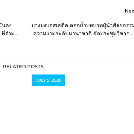
Nex
มั่นคง
บางมดเอสเธติค ตอกย้ำบทบาทผู้นำศัลยกรร
ที่ร่วม
ความงามระดับนานาชาติ จัดประชุมวิชากา
“Global Advancements in Facelift 
Breast Surgery 2026” เปิดเวทีองค์ความรู
ระดับสากล ยกระดับศักยภาพศัลยแพทย์ตกแต่
ไทยสู่เวทีโล
RELATED POSTS
JULY 5, 2026