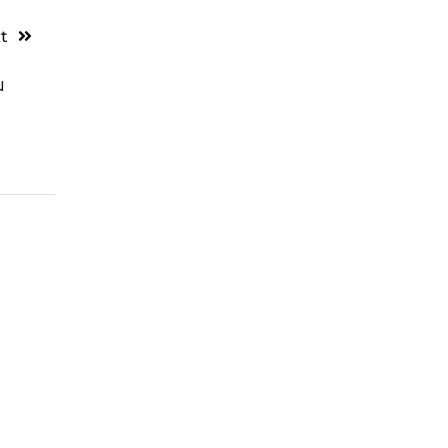
t
ม
ร
&
้
ง
ก