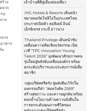
สร้าง
เจ้าบ้านที่ดีสู่เมืองท่องเที่ยว
ัดจาก
IHG Hotels & Resorts เดินหน้า
ครบ
ขยายพอร์ตโฟลิโอในประเทศไทย
นการ
ประกาศเปิดตัว ฮอลิเดย์ อินน์
เอ็กซ์เพรส กระบี่ อ่าวนาง
ษตรกร
Thailand Privilege เดินหน้าขับ
ด์อาหาร
เคลื่อนความคิดเชิงนวัตกรรม เปิด
ิน
เวที “TPC Innovation Young
Talent 2026” มุ่งพัฒนาศักยภาพคน
รุ่นใหม่สู่พลังขับเคลื่อนองค์กร พร้อม
ยกระดับบริการและประสบการณ์เพื่อ
สมาชิก
กลุ่มบริษัทศรีตรัง ชูพลังทีมเวิร์กใน
มหกรรมกีฬา “สมหวังคัพ 2569”
สร้างสุขภาวะ และความผูกพัน พร้อม
ตอกย้ำนโยบายด้านความยั่งยืนใน
การยกระดับคุณภาพชีวิตของ
พนักงานกลุ่มบริษัทศรีตรัง