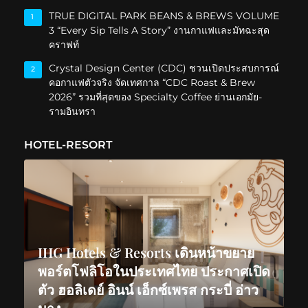
TRUE DIGITAL PARK BEANS & BREWS VOLUME
1
3 “Every Sip Tells A Story” งานกาแฟและมัทฉะสุด
คราฟท์
Crystal Design Center (CDC) ชวนเปิดประสบการณ์
2
คอกาแฟตัวจริง จัดเทศกาล “CDC Roast & Brew
2026” รวมที่สุดของ Specialty Coffee ย่านเอกมัย-
รามอินทรา
HOTEL-RESORT
IHG Hotels & Resorts เดินหน้าขยาย
พอร์ตโฟลิโอในประเทศไทย ประกาศเปิด
ตัว ฮอลิเดย์ อินน์ เอ็กซ์เพรส กระบี่ อ่าว