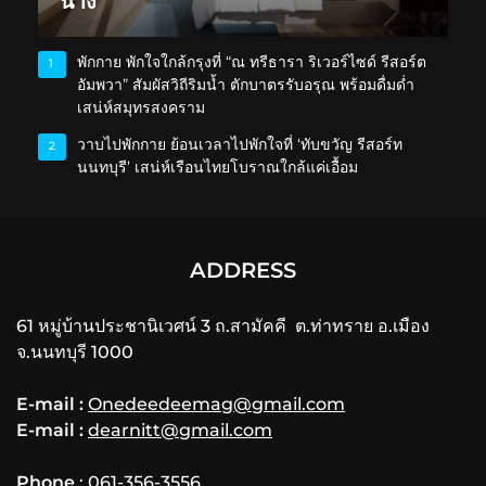
นาง
พักกาย พักใจใกล้กรุงที่ “ณ ทรีธารา ริเวอร์ไซด์ รีสอร์ต
1
อัมพวา” สัมผัสวิถีริมน้ำ ตักบาตรรับอรุณ พร้อมดื่มด่ำ
เสน่ห์สมุทรสงคราม
วาบไปพักกาย ย้อนเวลาไปพักใจที่ ‘ทับขวัญ รีสอร์ท
2
นนทบุรี’ เสน่ห์เรือนไทยโบราณใกล้แค่เอื้อม
ADDRESS
61 หมู่บ้านประชานิเวศน์ 3 ถ.สามัคคี ต.ท่าทราย อ.เมือง
จ.นนทบุรี 1000
E-mail :
Onedeedeemag@gmail.com
E-mail :
dearnitt@gmail.com
Phone
: 061-356-3556