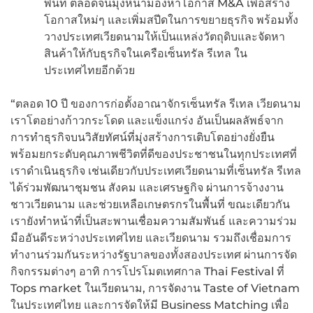
พื้นที่ ตลอดจนมุ่งหน้ามองหาโอกาส M&A เพื่อสร้าง
โอกาสใหม่ๆ และเพิ่มสปีดในการขยายธุรกิจ พร้อมทั้ง
วางประเทศเวียดนามให้เป็นแหล่งวัตถุดิบและจัดหา
สินค้าให้กับธุรกิจในเครือเซ็นทรัล รีเทล ใน
ประเทศไทยอีกด้วย
“ตลอด 10 ปี ของการก่อตั้งอาณาจักรเซ็นทรัล รีเทล เวียดนาม
เราโตอย่างก้าวกระโดด และแข็งแกร่ง อันเป็นผลลัพธ์จาก
การทำธุรกิจบนวิสัยทัศน์ที่มุ่งสร้างการเติบโตอย่างยั่งยืน
พร้อมยกระดับคุณภาพชีวิตที่ดีของประชาชนในทุกประเทศที่
เราดำเนินธุรกิจ เช่นเดียวกับประเทศเวียดนามที่เซ็นทรัล รีเทล
ได้ร่วมพัฒนาชุมชน สังคม และเศรษฐกิจ ผ่านการจ้างงาน
ชาวเวียดนาม และช่วยเหลือเกษตรกรในพื้นที่ ขณะเดียวกัน
เรายังทำหน้าที่เป็นสะพานเชื่อมความสัมพันธ์ และความร่วม
มืออันดีระหว่างประเทศไทย และเวียดนาม รวมถึงเชื่อมการ
ทำงานร่วมกันระหว่างรัฐบาลของทั้งสองประเทศ ผ่านการจัด
กิจกรรมต่างๆ อาทิ การโปรโมตเทศกาล Thai Festival ที่
Tops market ในเวียดนาม, การจัดงาน Taste of Vietnam
ในประเทศไทย และการจัดให้มี Business Matching เพื่อ