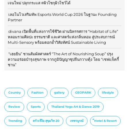
เจนใหม่ ปลุกกระแส #ผิวโชกุผิวโชว์ได้
เลอโนโวเสริมทัพ Esports World Cup 2026 ในฐานะ Founding
Partner
divana เปิดพื้นที่แห่งการใช้ชีวิต ผ่านนิทรรศการ “Habitat of Life”
หลอมรวมศิลปะ ธรรมชาติ และศาสตร์แห่งกลิ่นหอม สู่ประสบการณ์
Multi-Sensory พร้อมตอกย้ำวิสัยทัศน์ Sustainable Living
“เฮยยิน” ชวนสัมผัสศาสตร์ “The Art of Nourishing Soup” ปรุง
ความอร่อยบำรุงสุขภาพ จากภูมิปัญญาซุปจีนกวางตุ้ง โดย “เชฟแจ็คกี้
ชาน”
Country
Fashion
gallery
GEOPARK
lifestyle
Review
Sports
Thailand Yoga Art & Dance 2019
Trending
ครัวเจ๊ง้อ สุขุมวิท 20
เพชรบูรณ์
็Hotel & Resort