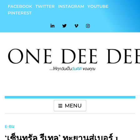
Skip
FACEBOOK
TWITTER
INSTAGRAM
YOUTUBE
to
PINTEREST
content
onedeedee
ให้ทุกวันเป็น "วันดีดี" ของคุณ
MENU
E-Biz
‘เซ็นทรัล รีเทล’ ทะยานสู่เบอร์ 1