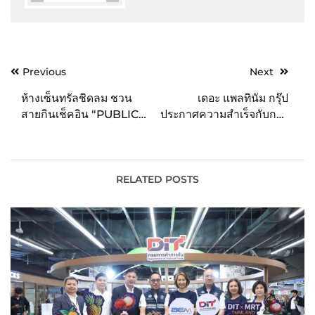
Post
Previous
Next
navigation
ห้างเซ็นทรัลชิดลม ชวน
เดอะ แพลทินัม กรุ๊ป
สายกินเช็คอิน “PUBLIC
ประกาศความสำเร็จกับการ
MARKET” ฟู้ดคอมมูนิตี้
ก่อสร้างอาคารสำนักงาน
แห่งใหม่ใจกลางกรุงฯ
“Pier 111” (เพียร์ วันวันวัน)
พร้อมโปรโมชั่นฉลองเปิด
และการเทคอนกรีตปิดงาน
โซน! สเปเชียลเมนู ลด
โครงสร้างอาคาร
RELATED POSTS
สูงสุด 50%