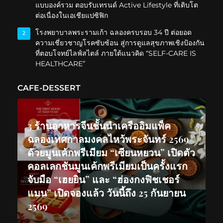
แบบองค์รวม ตอบรับเทรนด์ Active Lifestyle ที่เติบโต
ต่อเนื่องในเอเชียแปซิฟิก
โรงพยาบาลพระรามเก้า ฉลองครบรอบ 34 ปี ต่อยอด
2
ความเชี่ยวชาญโรคซับซ้อน สู่การดูแลสุขภาพเชิงป้องกัน
ที่ตอบโจทย์ไลฟ์สไตล์ ภายใต้แนวคิด “SELF-CARE IS
HEALTHCARE”
CAFE-DESSERT
3 ร้านอาหารจีนชั้นนำเครืออิมแพ็ค
ฉลองเทศกาลมงคลไหว้พระจันทร์ 2569
ด้วยมูนเค้กพรีเมียม “เซียนหยวน” เปิดตัว
คอลเลกชันมูนเค้กพรีเมียมเป็นครั้งแรก
จับมือ “เฮยยิน” และ “ฮ่องกงฟิชเชอร์
แมน” เปิดจองแล้ว วันนี้ถึง 25 กันยายน
2569