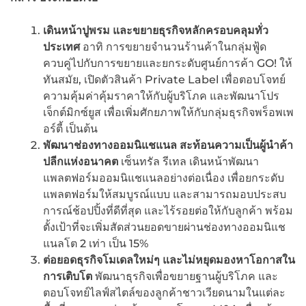
เดินหน้าปูพรม และขยายธุรกิจหลักครอบคลุมทั่ว
ประเทศ
อาทิ การขยายจำนวนร้านค้าในกลุ่มฟู้ด
ควบคู่ไปกับการขยายและยกระดับศูนย์การค้า GO! ให้
ทันสมัย, เปิดตัวสินค้า Private Label เพื่อตอบโจทย์
ความคุ้มค่าคุ้มราคาให้กับผู้บริโภค และพัฒนาโปร
เจ็กต์มิกซ์ยูส เพื่อเพิ่มศักยภาพให้กับกลุ่มธุรกิจพร็อพเพ
อร์ตี้ เป็นต้น
พัฒนาช่องทางออมนิแชแนล สะท้อนความเป็นผู้นำค้า
ปลีกแห่งอนาคต
เซ็นทรัล รีเทล เดินหน้าพัฒนา
แพลตฟอร์มออมนิแชแนลอย่างต่อเนื่อง เพื่อยกระดับ
แพลตฟอร์มให้สมบูรณ์แบบ และสามารถมอบประสบ
การณ์ช้อปปิ้งที่ดีที่สุด และไร้รอยต่อให้กับลูกค้า พร้อม
ตั้งเป้าที่จะเพิ่มสัดส่วนยอดขายผ่านช่องทางออมนิแช
แนลโต 2 เท่า เป็น 15%
ต่อยอดธุรกิจโมเดลใหม่ๆ และไม่หยุดมองหาโอกาสใน
การเติบโต
พัฒนาธุรกิจเพื่อขยายฐานผู้บริโภค และ
ตอบโจทย์ไลฟ์สไตล์ของลูกค้าชาวเวียดนามในแต่ละ