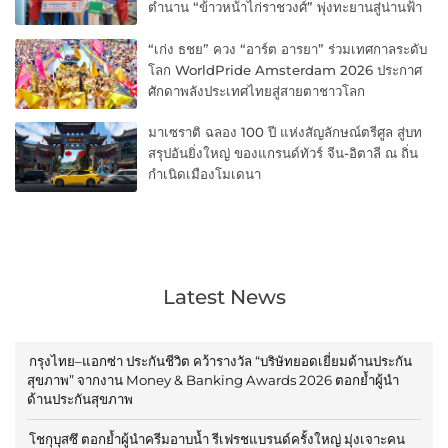
ตำนาน “ข้าวหน้าไก่ราชวงศ์” พุ่งทะยานสู่น่านฟ้า
“เก่ง ธชย” ควง “อาร์ต อารยา” ร่วมเทศกาลระดับ
โลก WorldPride Amsterdam 2026 ประกาศ
ศักดาพลังประเทศไทยสู่สายตาชาวโลก
มาเซราติ ฉลอง 100 ปี แห่งสัญลักษณ์ตรีศูล สู่บท
สรุปอันยิ่งใหญ่ ของแกรนด์ทัวร์ จีน-อิตาลี ณ ถิ่น
กำเนิดเมืองโมเดนา
Latest News
กรุงไทย–แอกซ่า ประกันชีวิต คว้ารางวัล “บริษัทยอดเยี่ยมด้านประกัน
สุขภาพ” จากงาน Money & Banking Awards 2026 ตอกย้ำผู้นำ
ด้านประกันสุขภาพ
โชกุบุสซึ ตอกย้ำผู้นำครีมอาบน้ำ รีเฟรชแบรนด์ครั้งใหญ่ มุ่งเจาะคน