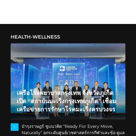
HEALTH-WELLNESS
เครือโรงพยาบาลกรุงเทพ จังหวัดภูเก็ต
เปิด “สถาบันมะเร็งกรุงเทพภูเก็ต” เชื่อม
เครือข่ายการรักษาโรคมะเร็งครบวงจร
บำรุงราษฎร์ ชูแนวคิด “Ready For Every Move,
1
Naturally” ยกระดับศูนย์เวชศาสตร์การกีฬาและข้อ ดูแล