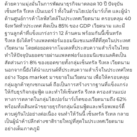
ด้วยความมุ่งมั่นในการพัฒนาธุรกิจมาตลอด 10 ปี ปัจจุบัน
เซ็นทรัล รีเทล เป็นเบอร์ 1 ทั้งในด้านไฮเปอร์มาร์เก็ต และผู้นำ
ด้านศูนย์การค้าไลฟ์สไตล์ในประเทศเวียดนาม ครอบคลุม 40
จังหวัดทั่วประเทศ คิดเป็น 85% ของ GDP เวียดนาม และมี
ฐานลูกค้าที่แข็งแกร่งกว่า 12 ล้านคน พร้อมกันนี้เซ็นทรัล
รีเทล ยังได้สร้างแพลตฟอร์มออมนิแชแนลที่ดีที่สุดในประเทศ
เวียดนาม โดยต่อยอดจากโมเดลที่ประสบความสำเร็จในไทย
ทำให้ปัจจุบันยอดขายผ่านแพลตฟอร์มออมนิแชแนลคิดเป็น
สัดส่วนกว่า 8% ของยอดขายทั้งกลุ่มเซ็นทรัล รีเทล เวียดนาม
นอกจากนี้ยังได้นำแบรนด์ที่ประสบความสำเร็จในประเทศไทย
อย่าง Tops market มาขยายในเวียดนาม เพื่อให้ครอบคลุม
กลุ่มลูกค้าทุกเซกเมนต์ ถือเป็นการสร้างรากฐานที่แข็งแกร่ง
ให้กับธุรกิจกลุ่มฟู้ด และทำให้เซ็นทรัล รีเทล ครองส่วนแบ่ง
ทางการตลาดในกลุ่มไฮเปอร์มาร์เก็ตของเวียดนามถึง 62%
พร้อมทั้งเดินหน้าขยายธุรกิจกลุ่มน็อนฟู้ดและพร็อพเพอร์ตี้
ควบคู่กันไปอย่างต่อเนื่อง จนทำให้วันนี้ เซ็นทรัล รีเทล กลาย
เป็นผู้นำค้าปลีกต่างชาติรายใหญ่ที่สุดในประเทศเวียดนาม
อย่างเต็มภาคภูมิ