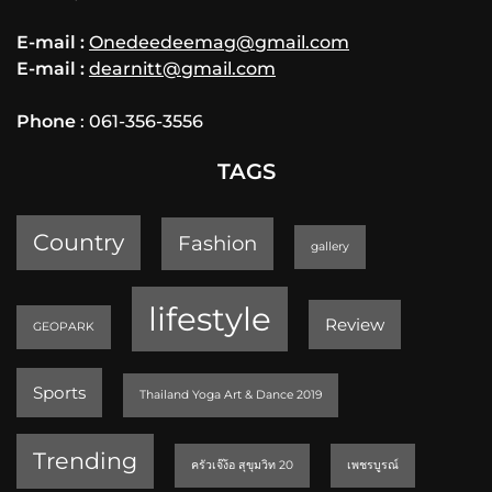
E-mail :
Onedeedeemag@gmail.com
E-mail :
dearnitt@gmail.com
Phone
: 061-356-3556
TAGS
Country
Fashion
gallery
lifestyle
Review
GEOPARK
Sports
Thailand Yoga Art & Dance 2019
Trending
ครัวเจ๊ง้อ สุขุมวิท 20
เพชรบูรณ์