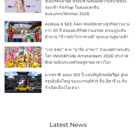
สเดอร์คนล่าสุด พร้อมชวนสัมผัสความสบายของ
รองเท้า FitFlop ในคอลเลกชัน
Autumn/Winter 2026
AirAsia X SEE FAH พันธมิตรทางธุรกิจยาวนาน
กว่า 20 ปี ต่อยอดเสิร์ฟความอร่อย ยกเมนูระดับ
ตำนาน “ข้าวหน้าไก่ราชวงศ์” พุ่งทะยานสู่น่านฟ้า
“เก่ง ธชย” ควง “อาร์ต อารยา” ร่วมเทศกาลระดับ
โลก WorldPride Amsterdam 2026 ประกาศ
ศักดาพลังประเทศไทยสู่สายตาชาวโลก
มาเซราติ ฉลอง 100 ปี แห่งสัญลักษณ์ตรีศูล สู่บท
สรุปอันยิ่งใหญ่ ของแกรนด์ทัวร์ จีน-อิตาลี ณ ถิ่น
กำเนิดเมืองโมเดนา
Latest News