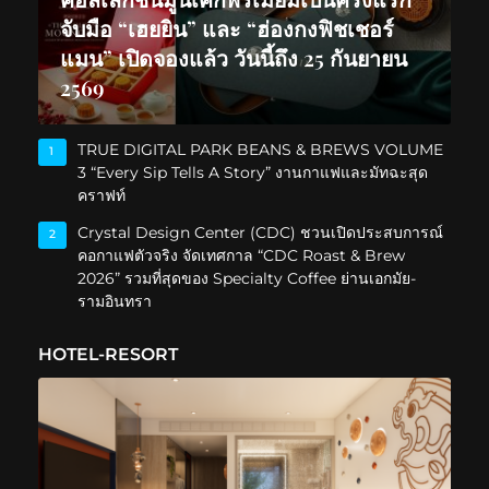
จับมือ “เฮยยิน” และ “ฮ่องกงฟิชเชอร์
แมน” เปิดจองแล้ว วันนี้ถึง 25 กันยายน
2569
TRUE DIGITAL PARK BEANS & BREWS VOLUME
1
3 “Every Sip Tells A Story” งานกาแฟและมัทฉะสุด
คราฟท์
Crystal Design Center (CDC) ชวนเปิดประสบการณ์
2
คอกาแฟตัวจริง จัดเทศกาล “CDC Roast & Brew
2026” รวมที่สุดของ Specialty Coffee ย่านเอกมัย-
รามอินทรา
HOTEL-RESORT