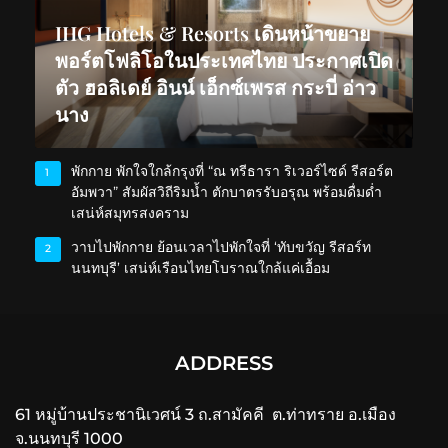
IHG Hotels & Resorts เดินหน้าขยาย
พอร์ตโฟลิโอในประเทศไทย ประกาศเปิด
ตัว ฮอลิเดย์ อินน์ เอ็กซ์เพรส กระบี่ อ่าว
นาง
พักกาย พักใจใกล้กรุงที่ “ณ ทรีธารา ริเวอร์ไซด์ รีสอร์ต
1
อัมพวา” สัมผัสวิถีริมน้ำ ตักบาตรรับอรุณ พร้อมดื่มด่ำ
เสน่ห์สมุทรสงคราม
วาบไปพักกาย ย้อนเวลาไปพักใจที่ ‘ทับขวัญ รีสอร์ท
2
นนทบุรี’ เสน่ห์เรือนไทยโบราณใกล้แค่เอื้อม
ADDRESS
61 หมู่บ้านประชานิเวศน์ 3 ถ.สามัคคี ต.ท่าทราย อ.เมือง
จ.นนทบุรี 1000