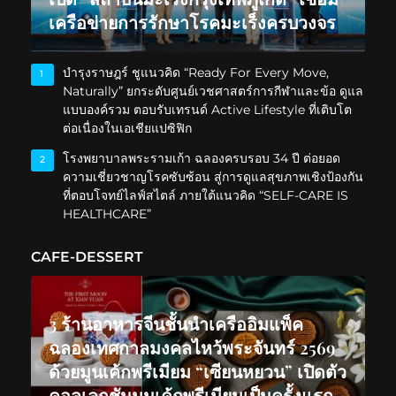
เครือข่ายการรักษาโรคมะเร็งครบวงจร
บำรุงราษฎร์ ชูแนวคิด “Ready For Every Move,
1
Naturally” ยกระดับศูนย์เวชศาสตร์การกีฬาและข้อ ดูแล
แบบองค์รวม ตอบรับเทรนด์ Active Lifestyle ที่เติบโต
ต่อเนื่องในเอเชียแปซิฟิก
โรงพยาบาลพระรามเก้า ฉลองครบรอบ 34 ปี ต่อยอด
2
ความเชี่ยวชาญโรคซับซ้อน สู่การดูแลสุขภาพเชิงป้องกัน
ที่ตอบโจทย์ไลฟ์สไตล์ ภายใต้แนวคิด “SELF-CARE IS
HEALTHCARE”
CAFE-DESSERT
3 ร้านอาหารจีนชั้นนำเครืออิมแพ็ค
ฉลองเทศกาลมงคลไหว้พระจันทร์ 2569
ด้วยมูนเค้กพรีเมียม “เซียนหยวน” เปิดตัว
คอลเลกชันมูนเค้กพรีเมียมเป็นครั้งแรก