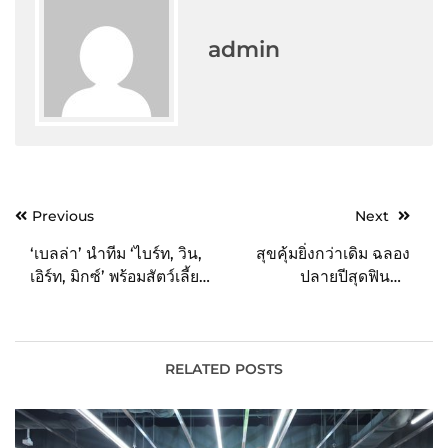
admin
Post
Previous
Next
navigation
‘เบลล่า’ นำทีม ‘ไบร์ท, วิน,
สุขคุ้มยิ่งกว่าเดิม ฉลอง
เอิร์ท, มิกซ์’ พร้อมสัตว์เลี้ยง
ปลายปีสุดฟินกับ
คู่ใจ เดินแบบในงาน ‘Pet
“Wongnai Bangkok
Planet Exclusive Party
Restaurant Week
with Super Stars’
2022” การกลับมาอีกครั้ง
กับสุดยอดดีลร้านอาหารชื่อ
RELATED POSTS
ดังกว่า 80 ร้านทั่วกรุงเทพฯ
ที่ทุกคนรอคอย