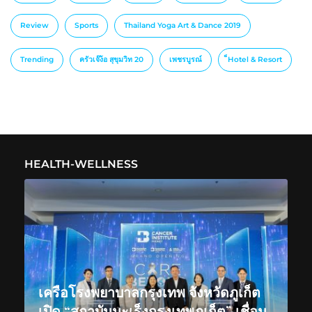
Review
Sports
Thailand Yoga Art & Dance 2019
Trending
ครัวเจ๊ง้อ สุขุมวิท 20
เพชรบูรณ์
็Hotel & Resort
HEALTH-WELLNESS
เครือโรงพยาบาลกรุงเทพ จังหวัดภูเก็ต
เปิด “สถาบันมะเร็งกรุงเทพภูเก็ต” เชื่อม