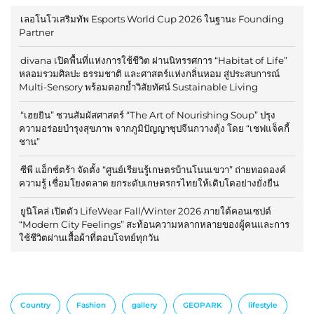
เลอโนโวเสริมทัพ Esports World Cup 2026 ในฐานะ Founding
Partner
divana เปิดพื้นที่แห่งการใช้ชีวิต ผ่านนิทรรศการ “Habitat of Life”
หลอมรวมศิลปะ ธรรมชาติ และศาสตร์แห่งกลิ่นหอม สู่ประสบการณ์
Multi-Sensory พร้อมตอกย้ำวิสัยทัศน์ Sustainable Living
“เฮยยิน” ชวนสัมผัสศาสตร์ “The Art of Nourishing Soup” ปรุง
ความอร่อยบำรุงสุขภาพ จากภูมิปัญญาซุปจีนกวางตุ้ง โดย “เชฟแจ็คกี้
ชาน”
ซีพี แอ็กซ์ตร้า จัดตั้ง “ศูนย์เรียนรู้เกษตรบ้านโนนเขวา” ถ่ายทอดองค์
ความรู้ เชื่อมโยงตลาด ยกระดับเกษตรกรไทยให้เติบโตอย่างยั่งยืน
ยูนิโคล่ เปิดตัว LifeWear Fall/Winter 2026 ภายใต้คอนเซปต์
“Modern City Feelings” สะท้อนความหลากหลายของผู้คนและการ
ใช้ชีวิตผ่านเสื้อผ้าที่ตอบโจทย์ทุกวัน
Country
Fashion
gallery
GEOPARK
lifestyle