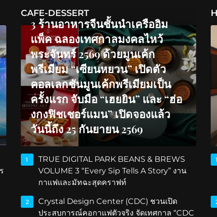
CAFE-DESSERT
H
3 ร้านอาหารจีนชั้นนำเครืออิม
แพ็ค ฉลองเทศกาลมงคลไหว้
พระจันทร์ 2569 ด้วยมูนเค้ก
พรีเมียม “เซียนหยวน” เปิดตัว
คอลเลกชันมูนเค้กพรีเมียมเป็น
ครั้งแรก จับมือ “เฮยยิน” และ “ฮ่อ
งกงฟิชเชอร์แมน” เปิดจองแล้ว
วันนี้ถึง 25 กันยายน 2569
TRUE DIGITAL PARK BEANS & BREWS
1
ร
VOLUME 3 “Every Sip Tells A Story” งาน
กาแฟและมัทฉะสุดคราฟท์
Crystal Design Center (CDC) ชวนเปิด
2
ประสบการณ์คอกาแฟตัวจริง จัดเทศกาล “CDC