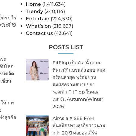
Home
(1,411,634)
Trendy
(240,114)
้งแรกใน
Entertain
(224,530)
ันที่ 19
What’s on
(216,697)
Contact us
(43,641)
POSTS LIST
าระ
FitFlop เปิดตัว ‘น้ำตาล-
ะดับโลก
ทิพนารี’ แบรนด์แอมบาสเด
ำหนดจัด
อร์คนล่าสุด พร้อมชวน
เซียน
สัมผัสความสบายของ
รองเท้า FitFlop ในคอล
เลกชัน Autumn/Winter
ำให้การ
2026
ง
งธุรกิจ
AirAsia X SEE FAH
พันธมิตรทางธุรกิจยาวนาน
กว่า 20 ปี ต่อยอดเสิร์ฟ