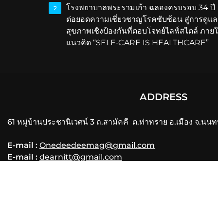
โรงพยาบาลพระรามเก้า ฉลองครบรอบ 34 ปี
2
ต่อยอดความเชี่ยวชาญโรคซับซ้อน สู่การดูแล
สุขภาพเชิงป้องกันที่ตอบโจทย์ไลฟ์สไตล์ ภายใ
แนวคิด “SELF-CARE IS HEALTHCARE”
ADDRESS
61 หมู่บ้านประชานิเวศน์ 3 ถ.สามัคคี ต.ท่าทราย อ.เมือง จ.นนท
E-mail :
Onedeedeemag@gmail.com
E-mail :
dearnitt@gmail.com
Phone
: 061-356-3556