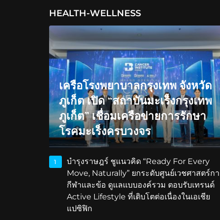
HEALTH-WELLNESS
เครือโรงพยาบาลกรุงเทพ จังหวัด
ภูเก็ต เปิด “สถาบันมะเร็งกรุงเทพ
ภูเก็ต” เชื่อมเครือข่ายการรักษา
โรคมะเร็งครบวงจร
บำรุงราษฎร์ ชูแนวคิด “Ready For Every
1
Move, Naturally” ยกระดับศูนย์เวชศาสตร์กา
กีฬาและข้อ ดูแลแบบองค์รวม ตอบรับเทรนด์
Active Lifestyle ที่เติบโตต่อเนื่องในเอเชีย
แปซิฟิก