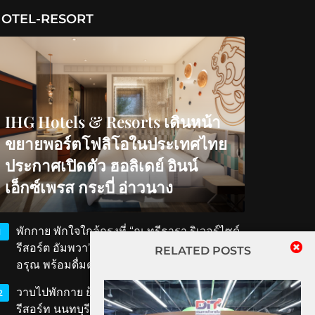
OTEL-RESORT
IHG Hotels & Resorts เดินหน้า
ขยายพอร์ตโฟลิโอในประเทศไทย
ประกาศเปิดตัว ฮอลิเดย์ อินน์
เอ็กซ์เพรส กระบี่ อ่าวนาง
พักกาย พักใจใกล้กรุงที่ “ณ ทรีธารา ริเวอร์ไซด์
1
รีสอร์ต อัมพวา” สัมผัสวิถีริมน้ำ ตักบาตรรับ
RELATED POSTS
อรุณ พร้อมดื่มด่ำเสน่ห์สมุทรสงคราม
วาบไปพักกาย ย้อนเวลาไปพักใจที่ ‘ทับขวัญ
2
รีสอร์ท นนทบุรี’ เสน่ห์เรือนไทยโบราณใกล้แค่