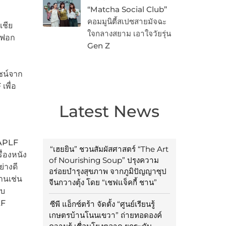
“Matcha Social Club”
คอมมูนิตี้สเปซสายมัจฉะ
เชีย
ใจกลางสยาม เอาใจวัยรุ่น
งฟอก
Gen Z
ยชน์จาก
เพื่อ
Latest News
 APLF
“เฮยยิน” ชวนสัมผัสศาสตร์ “The Art
่องหนัง
of Nourishing Soup” ปรุงความ
่างดี
อร่อยบำรุงสุขภาพ จากภูมิปัญญาซุป
านเช่น
จีนกวางตุ้ง โดย “เชฟแจ็คกี้ ชาน”
อบ
LF
ซีพี แอ็กซ์ตร้า จัดตั้ง “ศูนย์เรียนรู้
เกษตรบ้านโนนเขวา” ถ่ายทอดองค์