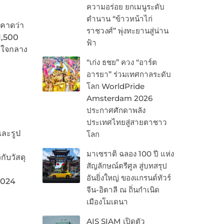
ความอร่อย ยกเมนูระดับ
ตำนาน “ข้าวหน้าไก่
ยคาดว่า
ราชวงศ์” พุ่งทะยานสู่น่าน
1,500
ฟ้า
ยู่ใจกลาง
“เก่ง ธชย” ควง “อาร์ต
อารยา” ร่วมเทศกาลระดับ
โลก WorldPride
Amsterdam 2026
ประกาศศักดาพลัง
ประเทศไทยสู่สายตาชาว
และรูป
โลก
มาเซราติ ฉลอง 100 ปี แห่ง
ับวัสดุ
สัญลักษณ์ตรีศูล สู่บทสรุป
อันยิ่งใหญ่ ของแกรนด์ทัวร์
2024
จีน-อิตาลี ณ ถิ่นกำเนิด
เมืองโมเดนา
AIS SIAM เปิดตัว