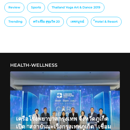
Review
Sports
Thailand Yoga Art & Dance 2019
Trending
ครัวเจ๊ง้อ สุขุมวิท 20
เพชรบูรณ์
็Hotel & Resort
HEALTH-WELLNESS
เครือโรงพยาบาลกรุงเทพ จังหวัดภูเก็ต
เปิด “สถาบันมะเร็งกรุงเทพภูเก็ต” เชื่อม