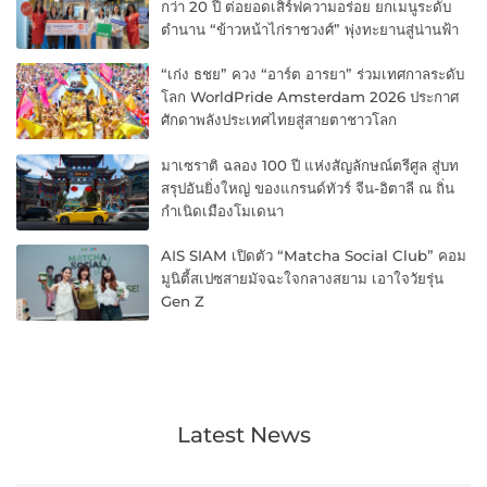
กว่า 20 ปี ต่อยอดเสิร์ฟความอร่อย ยกเมนูระดับ
ตำนาน “ข้าวหน้าไก่ราชวงศ์” พุ่งทะยานสู่น่านฟ้า
“เก่ง ธชย” ควง “อาร์ต อารยา” ร่วมเทศกาลระดับ
โลก WorldPride Amsterdam 2026 ประกาศ
ศักดาพลังประเทศไทยสู่สายตาชาวโลก
มาเซราติ ฉลอง 100 ปี แห่งสัญลักษณ์ตรีศูล สู่บท
สรุปอันยิ่งใหญ่ ของแกรนด์ทัวร์ จีน-อิตาลี ณ ถิ่น
กำเนิดเมืองโมเดนา
AIS SIAM เปิดตัว “Matcha Social Club” คอม
มูนิตี้สเปซสายมัจฉะใจกลางสยาม เอาใจวัยรุ่น
Gen Z
Latest News