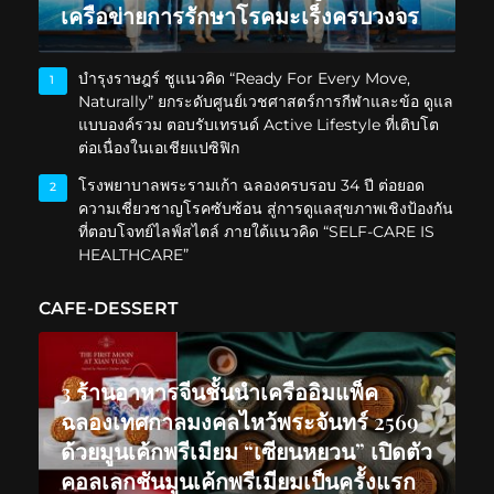
เครือข่ายการรักษาโรคมะเร็งครบวงจร
บำรุงราษฎร์ ชูแนวคิด “Ready For Every Move,
1
Naturally” ยกระดับศูนย์เวชศาสตร์การกีฬาและข้อ ดูแล
แบบองค์รวม ตอบรับเทรนด์ Active Lifestyle ที่เติบโต
ต่อเนื่องในเอเชียแปซิฟิก
โรงพยาบาลพระรามเก้า ฉลองครบรอบ 34 ปี ต่อยอด
2
ความเชี่ยวชาญโรคซับซ้อน สู่การดูแลสุขภาพเชิงป้องกัน
ที่ตอบโจทย์ไลฟ์สไตล์ ภายใต้แนวคิด “SELF-CARE IS
HEALTHCARE”
CAFE-DESSERT
3 ร้านอาหารจีนชั้นนำเครืออิมแพ็ค
ฉลองเทศกาลมงคลไหว้พระจันทร์ 2569
ด้วยมูนเค้กพรีเมียม “เซียนหยวน” เปิดตัว
คอลเลกชันมูนเค้กพรีเมียมเป็นครั้งแรก