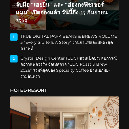
จับมือ “เฮยยิน” และ “ฮ่องกงฟิชเชอร์
แมน” เปิดจองแล้ว วันนี้ถึง 25 กันยายน
2569
TRUE DIGITAL PARK BEANS & BREWS VOLUME
1
3 “Every Sip Tells A Story” งานกาแฟและมัทฉะสุด
คราฟท์
Crystal Design Center (CDC) ชวนเปิดประสบการณ์
2
คอกาแฟตัวจริง จัดเทศกาล “CDC Roast & Brew
2026” รวมที่สุดของ Specialty Coffee ย่านเอกมัย-
รามอินทรา
HOTEL-RESORT