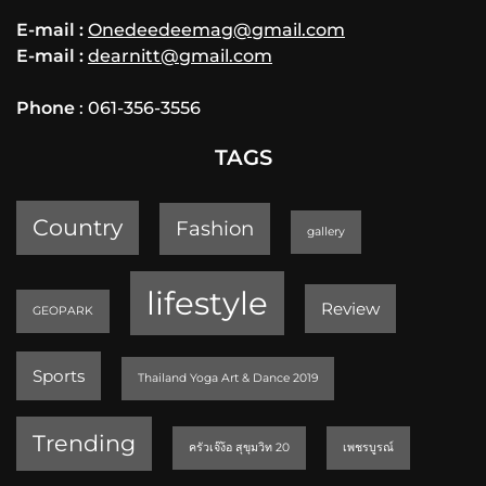
E-mail :
Onedeedeemag@gmail.com
E-mail :
dearnitt@gmail.com
Phone
: 061-356-3556
TAGS
Country
Fashion
gallery
lifestyle
Review
GEOPARK
Sports
Thailand Yoga Art & Dance 2019
Trending
ครัวเจ๊ง้อ สุขุมวิท 20
เพชรบูรณ์