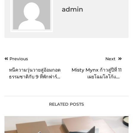
admin
Post
Previous
Next
navigation
หนีความวุ่นวายสู่อ้อมกอด
Misty Mynx ก้าวสู่ปีที่ 11
ธรรมชาติกับ 9 ที่พักฟาร์ม
เผยโฉมโลโก้และ
สเตย์สุดยูนีคบน Airbnb
สัญลักษณ์ใหม่ ถ่ายทอดบน
แฟชั่นซีซั่นล่าสุด สะท้อน
คอนเซปต์
“#FEELINGMYNX – Be
RELATED POSTS
You, Be Mynx”