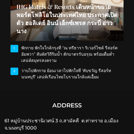
IHG Hotels & Resorts เดินหน้าขยาย
พอร์ตโฟลิโอในประเทศไทย ประกาศเปิด
ตัว ฮอลิเดย์ อินน์ เอ็กซ์เพรส กระบี่ อ่าว
นาง
พักกาย พักใจใกล้กรุงที่ “ณ ทรีธารา ริเวอร์ไซด์ รีสอร์ต
1
อัมพวา” สัมผัสวิถีริมน้ำ ตักบาตรรับอรุณ พร้อมดื่มด่ำ
เสน่ห์สมุทรสงคราม
วาบไปพักกาย ย้อนเวลาไปพักใจที่ ‘ทับขวัญ รีสอร์ท
2
นนทบุรี’ เสน่ห์เรือนไทยโบราณใกล้แค่เอื้อม
ADDRESS
61 หมู่บ้านประชานิเวศน์ 3 ถ.สามัคคี ต.ท่าทราย อ.เมือง
จ.นนทบุรี 1000