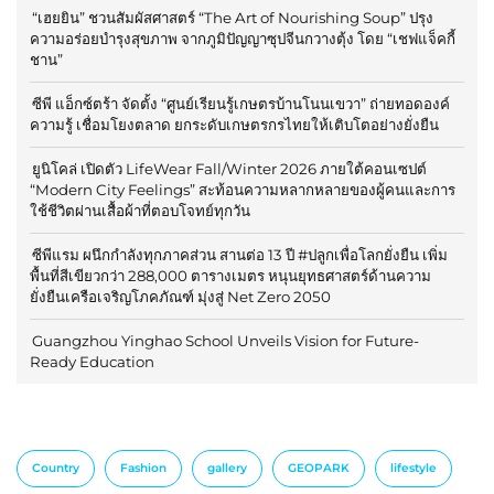
“เฮยยิน” ชวนสัมผัสศาสตร์ “The Art of Nourishing Soup” ปรุง
ความอร่อยบำรุงสุขภาพ จากภูมิปัญญาซุปจีนกวางตุ้ง โดย “เชฟแจ็คกี้
ชาน”
ซีพี แอ็กซ์ตร้า จัดตั้ง “ศูนย์เรียนรู้เกษตรบ้านโนนเขวา” ถ่ายทอดองค์
ความรู้ เชื่อมโยงตลาด ยกระดับเกษตรกรไทยให้เติบโตอย่างยั่งยืน
ยูนิโคล่ เปิดตัว LifeWear Fall/Winter 2026 ภายใต้คอนเซปต์
“Modern City Feelings” สะท้อนความหลากหลายของผู้คนและการ
ใช้ชีวิตผ่านเสื้อผ้าที่ตอบโจทย์ทุกวัน
ซีพีแรม ผนึกกำลังทุกภาคส่วน สานต่อ 13 ปี #ปลูกเพื่อโลกยั่งยืน เพิ่ม
พื้นที่สีเขียวกว่า 288,000 ตารางเมตร หนุนยุทธศาสตร์ด้านความ
ยั่งยืนเครือเจริญโภคภัณฑ์ มุ่งสู่ Net Zero 2050
Guangzhou Yinghao School Unveils Vision for Future-
Ready Education
Country
Fashion
gallery
GEOPARK
lifestyle