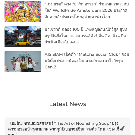
“เก่ง ธชย” ควง “อาร์ต อารยา” ร่วมเทศกาลระดับ
โลก WorldPride Amsterdam 2026 ประกาศ
ศักดาพลังประเทศไทยสู่สายตาชาวโลก
มาเซราติ ฉลอง 100 ปี แห่งสัญลักษณ์ตรีศูล สู่บท
สรุปอันยิ่งใหญ่ ของแกรนด์ทัวร์ จีน-อิตาลี ณ ถิ่น
กำเนิดเมืองโมเดนา
AIS SIAM เปิดตัว “Matcha Social Club” คอม
มูนิตี้สเปซสายมัจฉะใจกลางสยาม เอาใจวัยรุ่น
Gen Z
Latest News
“เฮยยิน” ชวนสัมผัสศาสตร์ “The Art of Nourishing Soup” ปรุง
ความอร่อยบำรุงสุขภาพ จากภูมิปัญญาซุปจีนกวางตุ้ง โดย “เชฟแจ็คกี้
ชาน”