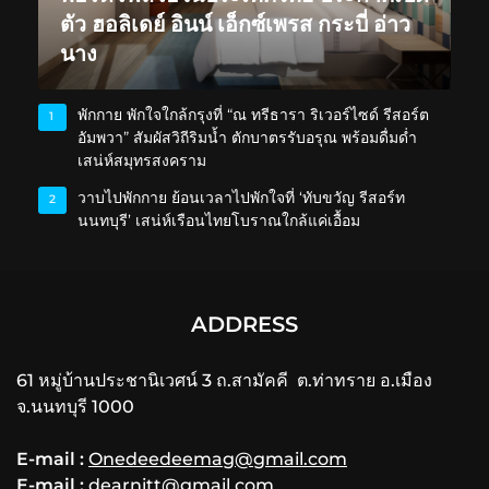
ตัว ฮอลิเดย์ อินน์ เอ็กซ์เพรส กระบี่ อ่าว
นาง
พักกาย พักใจใกล้กรุงที่ “ณ ทรีธารา ริเวอร์ไซด์ รีสอร์ต
1
อัมพวา” สัมผัสวิถีริมน้ำ ตักบาตรรับอรุณ พร้อมดื่มด่ำ
เสน่ห์สมุทรสงคราม
วาบไปพักกาย ย้อนเวลาไปพักใจที่ ‘ทับขวัญ รีสอร์ท
2
นนทบุรี’ เสน่ห์เรือนไทยโบราณใกล้แค่เอื้อม
ADDRESS
61 หมู่บ้านประชานิเวศน์ 3 ถ.สามัคคี ต.ท่าทราย อ.เมือง
จ.นนทบุรี 1000
E-mail :
Onedeedeemag@gmail.com
E-mail :
dearnitt@gmail.com