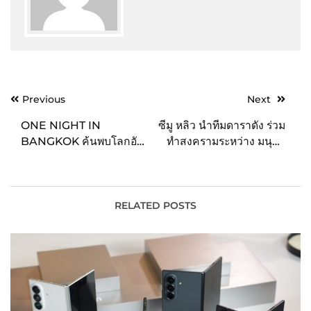
Post
Previous
Next
navigation
ONE NIGHT IN
ซีมู หลิว นำทีมดาราดัง ร่วม
BANGKOK ค้นพบโลกอัน
ทำสงครามระหว่าง มนุษย์
น่าอัศจรรย์ของกรุงเทพฯ
กับ ร่างเสมือนใน
ยามค่ำคืน ผ่านศิลปะและ
ภาพยนตร์ “Simulant โลก
ความรื่นรมย์ในแบบฉบับ
ร่าง เสมือน” 24 สิงหาคมนี้
ของปัญญ์ปุริ
RELATED POSTS