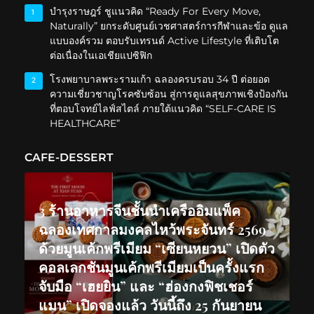
บำรุงราษฎร์ ชูแนวคิด “Ready For Every Move,
1
Naturally” ยกระดับศูนย์เวชศาสตร์การกีฬาและข้อ ดูแล
แบบองค์รวม ตอบรับเทรนด์ Active Lifestyle ที่เติบโต
ต่อเนื่องในเอเชียแปซิฟิก
โรงพยาบาลพระรามเก้า ฉลองครบรอบ 34 ปี ต่อยอด
2
ความเชี่ยวชาญโรคซับซ้อน สู่การดูแลสุขภาพเชิงป้องกัน
ที่ตอบโจทย์ไลฟ์สไตล์ ภายใต้แนวคิด “SELF-CARE IS
HEALTHCARE”
CAFE-DESSERT
3 ร้านอาหารจีนชั้นนำเครืออิมแพ็ค
ฉลองเทศกาลมงคลไหว้พระจันทร์ 2569
ด้วยมูนเค้กพรีเมียม “เซียนหยวน” เปิดตัว
คอลเลกชันมูนเค้กพรีเมียมเป็นครั้งแรก
จับมือ “เฮยยิน” และ “ฮ่องกงฟิชเชอร์
แมน” เปิดจองแล้ว วันนี้ถึง 25 กันยายน