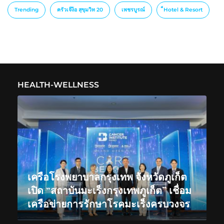
Trending
ครัวเจ๊ง้อ สุขุมวิท 20
เพชรบูรณ์
็Hotel & Resort
HEALTH-WELLNESS
เครือโรงพยาบาลกรุงเทพ จังหวัดภูเก็ต
เปิด “สถาบันมะเร็งกรุงเทพภูเก็ต” เชื่อม
เครือข่ายการรักษาโรคมะเร็งครบวงจร