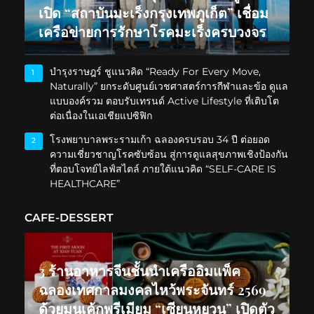
เปิด “สถาบันมะเร็งกรุงเทพภูเก็ต” เชื่อม
เครือข่ายการรักษาโรคมะเร็งครบวงจร
บำรุงราษฎร์ ชูแนวคิด “Ready For Every Move,
1
Naturally” ยกระดับศูนย์เวชศาสตร์การกีฬาและข้อ ดูแล
แบบองค์รวม ตอบรับเทรนด์ Active Lifestyle ที่เติบโต
ต่อเนื่องในเอเชียแปซิฟิก
โรงพยาบาลพระรามเก้า ฉลองครบรอบ 34 ปี ต่อยอด
2
ความเชี่ยวชาญโรคซับซ้อน สู่การดูแลสุขภาพเชิงป้องกัน
ที่ตอบโจทย์ไลฟ์สไตล์ ภายใต้แนวคิด “SELF-CARE IS
HEALTHCARE”
CAFE-DESSERT
3 ร้านอาหารจีนชั้นนำเครืออิมแพ็ค
ฉลองเทศกาลมงคลไหว้พระจันทร์ 2569
ด้วยมูนเค้กพรีเมียม “เซียนหยวน” เปิดตัว