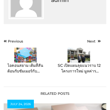
admin
Post
Previous
Next
navigation
ไอคอนสยาม เติมสีสัน
SC เปิดแผนลุยแนวราบ 12
ต้อนรับซัมเมอร์กับ
โครงการใหม่ มูลค่ารวม
“ICONSIAM SUMMER
18,000 ล้านบาท ครอง
KITE PLAYGROUND
ความเป็นผู้นำตลาดบ้าน
2025” มหกรรมว่าวนับพัน
Luxury ลุยเจาะทำเล
ริมแม่น้ำเจ้าพระยา ให้ทุก
Blue Ocean นำร่อง “แก
RELATED POSTS
คนในครอบครัวมาเก็บ
รนด์ บางกอก บูเลอวาร์ด
JULY 24, 2026
เกี่ยวความสนุกแบบเต็ม
สุขสวัสดิ์-พระราม 3”