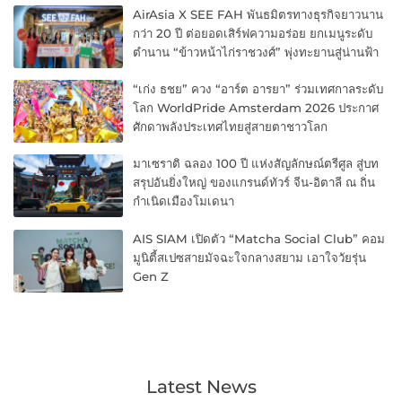
AirAsia X SEE FAH พันธมิตรทางธุรกิจยาวนาน
กว่า 20 ปี ต่อยอดเสิร์ฟความอร่อย ยกเมนูระดับ
ตำนาน “ข้าวหน้าไก่ราชวงศ์” พุ่งทะยานสู่น่านฟ้า
“เก่ง ธชย” ควง “อาร์ต อารยา” ร่วมเทศกาลระดับ
โลก WorldPride Amsterdam 2026 ประกาศ
ศักดาพลังประเทศไทยสู่สายตาชาวโลก
มาเซราติ ฉลอง 100 ปี แห่งสัญลักษณ์ตรีศูล สู่บท
สรุปอันยิ่งใหญ่ ของแกรนด์ทัวร์ จีน-อิตาลี ณ ถิ่น
กำเนิดเมืองโมเดนา
AIS SIAM เปิดตัว “Matcha Social Club” คอม
มูนิตี้สเปซสายมัจฉะใจกลางสยาม เอาใจวัยรุ่น
Gen Z
Latest News