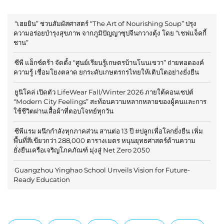
“เฮยยิน” ชวนสัมผัสศาสตร์ “The Art of Nourishing Soup” ปรุง
ความอร่อยบำรุงสุขภาพ จากภูมิปัญญาซุปจีนกวางตุ้ง โดย “เชฟแจ็คกี้
ชาน”
ซีพี แอ็กซ์ตร้า จัดตั้ง “ศูนย์เรียนรู้เกษตรบ้านโนนเขวา” ถ่ายทอดองค์
ความรู้ เชื่อมโยงตลาด ยกระดับเกษตรกรไทยให้เติบโตอย่างยั่งยืน
ยูนิโคล่ เปิดตัว LifeWear Fall/Winter 2026 ภายใต้คอนเซปต์
“Modern City Feelings” สะท้อนความหลากหลายของผู้คนและการ
ใช้ชีวิตผ่านเสื้อผ้าที่ตอบโจทย์ทุกวัน
ซีพีแรม ผนึกกำลังทุกภาคส่วน สานต่อ 13 ปี #ปลูกเพื่อโลกยั่งยืน เพิ่ม
พื้นที่สีเขียวกว่า 288,000 ตารางเมตร หนุนยุทธศาสตร์ด้านความ
ยั่งยืนเครือเจริญโภคภัณฑ์ มุ่งสู่ Net Zero 2050
Guangzhou Yinghao School Unveils Vision for Future-
Ready Education