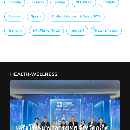
Country
Fashion
gallery
GEOPARK
lifestyle
Review
Sports
Thailand Yoga Art & Dance 2019
Trending
ครัวเจ๊ง้อ สุขุมวิท 20
เพชรบูรณ์
็Hotel & Resort
HEALTH-WELLNESS
เครือโรงพยาบาลกรุงเทพ จังหวัดภูเก็ต