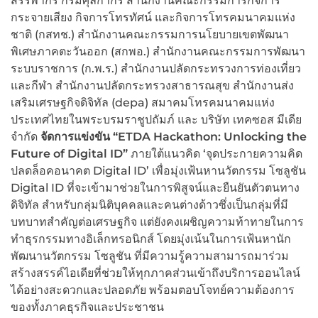
สรรพากร กรมศุลกากร สำนักงานคณะกรรมการกิจการ
กระจายเสียง กิจการโทรทัศน์ และกิจการโทรคมนาคมแห่ง
ชาติ (กสทช.) สำนักงานคณะกรรมการนโยบายเขตพัฒนา
พิเศษภาคตะวันออก (สกพอ.) สำนักงานคณะกรรมการพัฒนา
ระบบราชการ (ก.พ.ร.) สำนักงานปลัดกระทรวงการท่องเที่ยว
และกีฬา สำนักงานปลัดกระทรวงสาธารณสุข สำนักงานส่ง
เสริมเศรษฐกิจดิจิทัล (depa) สมาคมโทรคมนาคมแห่ง
ประเทศไทยในพระบรมราชูปถัมภ์ และ บริษัท เทคซอส มีเดีย
จำกัด
จัดการแข่งขัน “
ETDA Hackathon: Unlocking the
Future of Digital ID”
ภายใต้แนวคิด ‘จุดประกายความคิด
ปลดล็อคอนาคต Digital ID’ เพื่อมุ่งเฟ้นหานวัตกรรม โซลูชัน
Digital ID ที่จะเข้ามาช่วยในการพิสูจน์และยืนยันตัวตนทาง
ดิจิทัล สำหรับกลุ่มนิติบุคคลและคนต่างด้าวซึ่งเป็นกลุ่มที่มี
บทบาทสำคัญต่อเศรษฐกิจ แต่ยังคงเผชิญความท้าทายในการ
ทำธุรกรรมทางอิเล็กทรอนิกส์ โดยมุ่งเน้นในการเฟ้นหานัก
พัฒนานวัตกรรม โซลูชัน ที่มีความรู้ความสามารถมาร่วม
สร้างสรรค์ไอเดียที่ช่วยให้ทุกภาคส่วนเข้าถึงบริการออนไลน์
ได้อย่างสะดวกและปลอดภัย พร้อมตอบโจทย์ความต้องการ
ของทั้งภาคธุรกิจและประชาชน