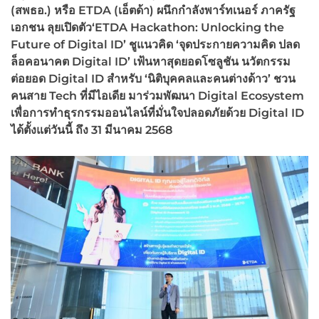
(สพธอ.) หรือ
ETDA (
เอ็ตด้า) ผนึกกำลังพาร์ทเนอร์ ภาครัฐ
เอกชน ลุยเปิดตัว‘
ETDA Hackathon: Unlocking the
Future of Digital ID’
ชูแนวคิด ‘จุดประกายความคิด ปลด
ล็อคอนาคต
Digital ID’
เฟ้นหาสุดยอดโซลูชัน นวัตกรรม
ต่อยอด
Digital ID
สำหรับ ‘นิติบุคคลและคนต่างด้าว’ ชวน
คนสาย
Tech
ที่มีไอเดีย มาร่วมพัฒนา
Digital Ecosystem
เพื่อการทำธุรกรรมออนไลน์ที่มั่นใจปลอดภัยด้วย
Digital ID
ได้ตั้งแต่วันนี้ ถึง
31
มีนาคม
2568