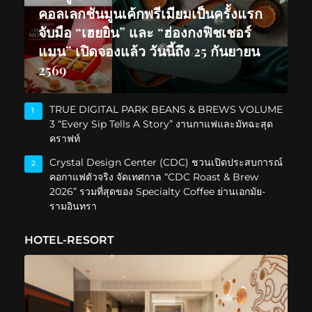
คอลเลกชันมูนเค้กพรีเมียมเป็นครั้งแรก
จับมือ “เฮยยิน” และ “ฮ่องกงฟิชเชอร์
แมน” เปิดจองแล้ว วันนี้ถึง 25 กันยายน
2569
TRUE DIGITAL PARK BEANS & BREWS VOLUME
1
3 “Every Sip Tells A Story” งานกาแฟและมัทฉะสุด
คราฟท์
Crystal Design Center (CDC) ชวนเปิดประสบการณ์
2
คอกาแฟตัวจริง จัดเทศกาล “CDC Roast & Brew
2026” รวมที่สุดของ Specialty Coffee ย่านเอกมัย-
รามอินทรา
HOTEL-RESORT