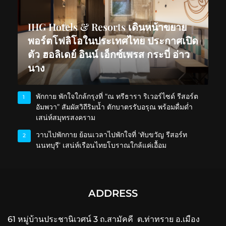
IHG Hotels & Resorts เดินหน้าขยาย
พอร์ตโฟลิโอในประเทศไทย ประกาศเปิด
ตัว ฮอลิเดย์ อินน์ เอ็กซ์เพรส กระบี่ อ่าว
นาง
พักกาย พักใจใกล้กรุงที่ “ณ ทรีธารา ริเวอร์ไซด์ รีสอร์ต
1
อัมพวา” สัมผัสวิถีริมน้ำ ตักบาตรรับอรุณ พร้อมดื่มด่ำ
เสน่ห์สมุทรสงคราม
วาบไปพักกาย ย้อนเวลาไปพักใจที่ ‘ทับขวัญ รีสอร์ท
2
นนทบุรี’ เสน่ห์เรือนไทยโบราณใกล้แค่เอื้อม
ADDRESS
61 หมู่บ้านประชานิเวศน์ 3 ถ.สามัคคี ต.ท่าทราย อ.เมือง