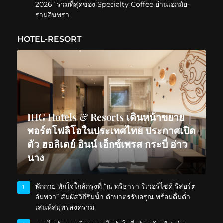
2026” รวมที่สุดของ Specialty Coffee ย่านเอกมัย-
รามอินทรา
HOTEL-RESORT
IHG Hotels & Resorts เดินหน้าขยาย
พอร์ตโฟลิโอในประเทศไทย ประกาศเปิด
ตัว ฮอลิเดย์ อินน์ เอ็กซ์เพรส กระบี่ อ่าว
นาง
พักกาย พักใจใกล้กรุงที่ “ณ ทรีธารา ริเวอร์ไซด์ รีสอร์ต
1
อัมพวา” สัมผัสวิถีริมน้ำ ตักบาตรรับอรุณ พร้อมดื่มด่ำ
เสน่ห์สมุทรสงคราม