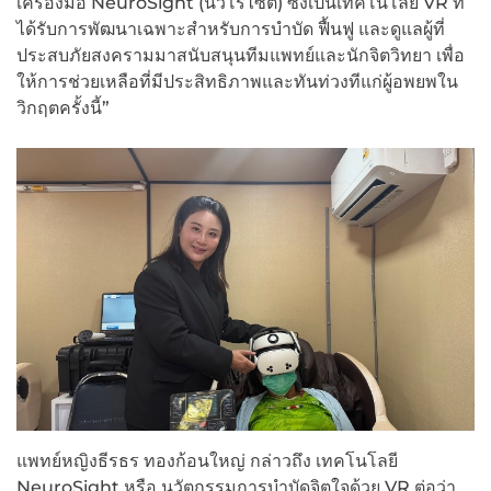
เครื่องมือ NeuroSight (นิวโรไซต์) ซึ่งเป็นเทคโนโลยี VR ที่
ได้รับการพัฒนาเฉพาะสำหรับการบำบัด ฟื้นฟู และดูแลผู้ที่
ประสบภัยสงครามมาสนับสนุนทีมแพทย์และนักจิตวิทยา เพื่อ
ให้การช่วยเหลือที่มีประสิทธิภาพและทันท่วงทีแก่ผู้อพยพใน
วิกฤตครั้งนี้”
แพทย์หญิงธีรธร ทองก้อนใหญ่ กล่าวถึง เทคโนโลยี
NeuroSight หรือ นวัตกรรมการบำบัดจิตใจด้วย VR ต่อว่า