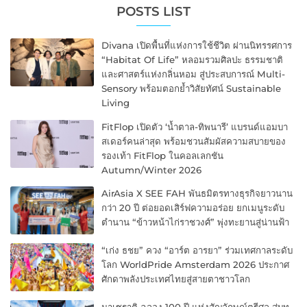
POSTS LIST
Divana เปิดพื้นที่แห่งการใช้ชีวิต ผ่านนิทรรศการ
“Habitat Of Life” หลอมรวมศิลปะ ธรรมชาติ
และศาสตร์แห่งกลิ่นหอม สู่ประสบการณ์ Multi-
Sensory พร้อมตอกย้ำวิสัยทัศน์ Sustainable
Living
FitFlop เปิดตัว ‘น้ำตาล-ทิพนารี’ แบรนด์แอมบา
สเดอร์คนล่าสุด พร้อมชวนสัมผัสความสบายของ
รองเท้า FitFlop ในคอลเลกชัน
Autumn/Winter 2026
AirAsia X SEE FAH พันธมิตรทางธุรกิจยาวนาน
กว่า 20 ปี ต่อยอดเสิร์ฟความอร่อย ยกเมนูระดับ
ตำนาน “ข้าวหน้าไก่ราชวงศ์” พุ่งทะยานสู่น่านฟ้า
“เก่ง ธชย” ควง “อาร์ต อารยา” ร่วมเทศกาลระดับ
โลก WorldPride Amsterdam 2026 ประกาศ
ศักดาพลังประเทศไทยสู่สายตาชาวโลก
มาเซราติ ฉลอง 100 ปี แห่งสัญลักษณ์ตรีศูล สู่บท