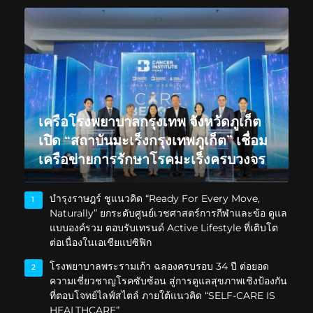
เครือโรงพยาบาลกรุงเทพ จังหวัดภูเก็ต
เปิด “สถาบันมะเร็งกรุงเทพภูเก็ต” เชื่อม
เครือข่ายการรักษาโรคมะเร็งครบวงจร
บำรุงราษฎร์ ชูแนวคิด “Ready For Every Move,
1
Naturally” ยกระดับศูนย์เวชศาสตร์การกีฬาและข้อ ดูแล
แบบองค์รวม ตอบรับเทรนด์ Active Lifestyle ที่เติบโต
ต่อเนื่องในเอเชียแปซิฟิก
โรงพยาบาลพระรามเก้า ฉลองครบรอบ 34 ปี ต่อยอด
2
ความเชี่ยวชาญโรคซับซ้อน สู่การดูแลสุขภาพเชิงป้องกัน
ที่ตอบโจทย์ไลฟ์สไตล์ ภายใต้แนวคิด “SELF-CARE IS
HEALTHCARE”