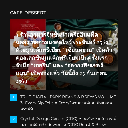
CAFE-DESSERT
3 ร้านอาหารจีนชั้นนำเครืออิมแพ็ค
ฉลองเทศกาลมงคลไหว้พระจันทร์ 2569
ด้วยมูนเค้กพรีเมียม “เซียนหยวน” เปิดตัว
คอลเลกชันมูนเค้กพรีเมียมเป็นครั้งแรก
จับมือ “เฮยยิน” และ “ฮ่องกงฟิชเชอร์
แมน” เปิดจองแล้ว วันนี้ถึง 25 กันยายน
2569
TRUE DIGITAL PARK BEANS & BREWS VOLUME
1
3 “Every Sip Tells A Story” งานกาแฟและมัทฉะสุด
คราฟท์
Crystal Design Center (CDC) ชวนเปิดประสบการณ์
2
คอกาแฟตัวจริง จัดเทศกาล “CDC Roast & Brew