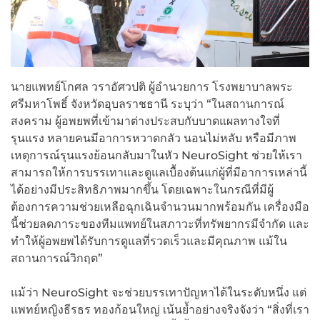
นายแพทย์โกศล วราอัศวปติ ผู้อำนวยการ โรงพยาบาลพระ
ศรีมหาโพธิ์ จังหวัดอุบลราชธานี ระบุว่า “ในสถานการณ์
สงคราม ผู้อพยพที่เข้ามาต่างประสบกับบาดแผลทางใจที่
รุนแรง หลายคนมีอาการหวาดกลัว นอนไม่หลับ หรือมีภาพ
เหตุการณ์รุนแรงย้อนกลับมาในหัว NeuroSight ช่วยให้เรา
สามารถให้การบรรเทาและดูแลเบื้องต้นแก่ผู้ที่มีอาการเหล่านี้
ได้อย่างมีประสิทธิภาพมากขึ้น โดยเฉพาะในกรณีที่มีผู้
ต้องการความช่วยเหลือฉุกเฉินจำนวนมากพร้อมกัน เครื่องมือ
นี้ช่วยลดภาระของทีมแพทย์ในสภาวะที่ทรัพยากรมีจำกัด และ
ทำให้ผู้อพยพได้รับการดูแลที่รวดเร็วและมีคุณภาพ แม้ใน
สถานการณ์วิกฤต”
แม้ว่า NeuroSight จะช่วยบรรเทาปัญหาได้ในระดับหนึ่ง แต่
แพทย์หญิงธีรธร ทองก้อนใหญ่ เน้นย้ำอย่างจริงจังว่า “สิ่งที่เรา