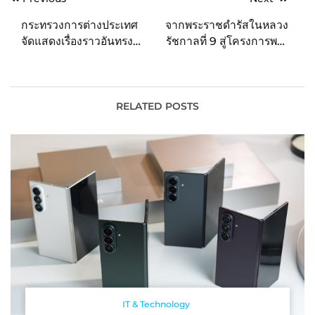
navigation
กระทรวงการต่างประเทศ
จากพระราชดำรัสในหลวง
จัดแสดงเรื่องราวอันทรง
รัชกาลที่ 9 สู่โครงการพระ
คุณค่า นิทรรศการ
ราชดำริด้านทันตกรรม
“Weaving the Way: A
Journey of Thai Silk”
เปิดตำนานเส้นทางงาน
RELATED POSTS
อนุรักษ์ผ้าไทย ร่วมสืบสาน
สุดยอดมรดกทางภูมิปัญญา
ไทยให้ก้าวไกลไปทั่วโลก
IT & Technology