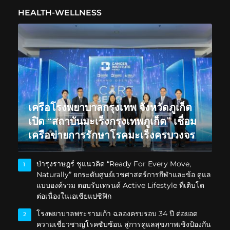
HEALTH-WELLNESS
เครือโรงพยาบาลกรุงเทพ จังหวัดภูเก็ต
เปิด “สถาบันมะเร็งกรุงเทพภูเก็ต” เชื่อม
เครือข่ายการรักษาโรคมะเร็งครบวงจร
บำรุงราษฎร์ ชูแนวคิด “Ready For Every Move,
1
Naturally” ยกระดับศูนย์เวชศาสตร์การกีฬาและข้อ ดูแล
แบบองค์รวม ตอบรับเทรนด์ Active Lifestyle ที่เติบโต
ต่อเนื่องในเอเชียแปซิฟิก
โรงพยาบาลพระรามเก้า ฉลองครบรอบ 34 ปี ต่อยอด
2
ความเชี่ยวชาญโรคซับซ้อน สู่การดูแลสุขภาพเชิงป้องกัน