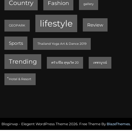
Country
Fashion
gallery
lifestyle
Review
GEOPARK
Sports
Thailand Yoga Art & Dance 2019
Trending
ครัวเจ๊ง้อ สุขุมวิท 20
เพชรบูรณ์
็Hotel & Resort
Bloginwp - Elegent WordPress Theme 2026. Free Theme By
BlazeThemes
.