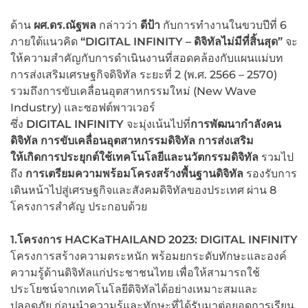
ด้าน
ผศ.ดร.ณัฐพล
กล่าวว่า
ดีป้า
กับการทำงานในขวบปีที่ 6
ภายใต้แนวคิด
“
DIGITAL
INFINITY
–
ดิจิทัลไม่มีที่สิ้นสุด”
จะ
ให้ความสำคัญกับการดำเนินงานที่สอดคล้องกับแผนแม่บท
การส่งเสริมเศรษฐกิจดิจิทัล ระยะที่ 2 (พ.ศ. 2566 – 2570)
รวมถึงการขับเคลื่อนอุตสาหกรรมใหม่ (New Wave
Industry) และซอฟต์พาวเวอร์
ซึ่ง
DIGITAL
INFINITY
จะมุ่งเน้นไปที่
การพัฒนากำลังคน
ดิจิทัล
การขับเคลื่อนอุตสาหกรรมดิจิทัล
การส่งเสริม
ให้เกิดการประยุกต์ใช้เทคโนโลยีและนวัตกรรมดิจิทัล
รวมไป
ถึง
การเตรียมความพร้อมโครงสร้างพื้นฐานดิจิทัล
รองรับการ
เดินหน้าไปสู่เศรษฐกิจและสังคมดิจิทัลของประเทศ ผ่าน 8
โครงการสำคัญ ประกอบด้วย
1.โครงการ
HACKaTHAILAND 2023: DIGITAL INFINITY
โครงการสร้างความตระหนัก พร้อมยกระดับทักษะและองค์
ความรู้ด้านดิจิทัลแก่ประชาชนไทย เพื่อให้สามารถใช้
ประโยชน์จากเทคโนโลยีดิจิทัลได้อย่างเหมาะสมและ
ปลอดภัย ก่อนนำความรู้และทักษะที่ได้รับมาต่อยอดการเรียน