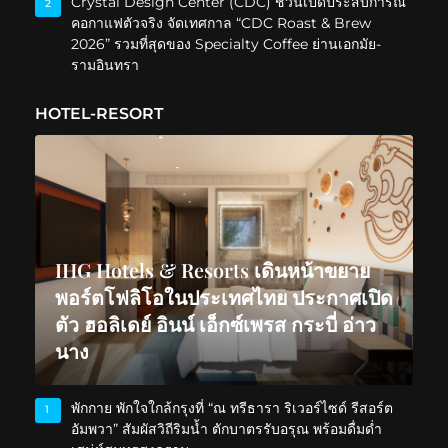
Crystal Design Center (CDC) ชวนเปิดประสบการณ์
2
คอกาแฟตัวจริง จัดเทศกาล “CDC Roast & Brew
2026” รวมที่สุดของ Specialty Coffee ย่านเอกมัย-
รามอินทรา
HOTEL-RESORT
IHG Hotels & Resorts เดินหน้าขยาย
พอร์ตโฟลิโอในประเทศไทย ประกาศเปิด
ตัว ฮอลิเดย์ อินน์ เอ็กซ์เพรส กระบี่ อ่าว
นาง
พักกาย พักใจใกล้กรุงที่ “ณ ทรีธารา ริเวอร์ไซด์ รีสอร์ต
1
อัมพวา” สัมผัสวิถีริมน้ำ ตักบาตรรับอรุณ พร้อมดื่มด่ำ