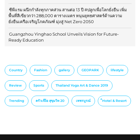
ซีพีแรม ผนึกกำลังทุกภาคส่วน สานต่อ 13 ปี #ปลูกเพื่อโลกยั่งยืน เพิ่ม
พื้นที่สีเขียวกว่า 288,000 ตารางเมตร หนุนยุทธศาสตร์ด้านความ
ยั่งยืนเครือเจริญโภคภัณฑ์ มุ่งสู่ Net Zero 2050
Guangzhou Yinghao School Unveils Vision for Future-
Ready Education
Country
Fashion
gallery
GEOPARK
lifestyle
Review
Sports
Thailand Yoga Art & Dance 2019
Trending
ครัวเจ๊ง้อ สุขุมวิท 20
เพชรบูรณ์
็Hotel & Resort