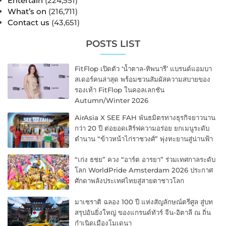
Entertain
(224,551)
What’s on
(216,711)
Contact us
(43,651)
POSTS LIST
FitFlop เปิดตัว ‘น้ำตาล-ทิพนารี’ แบรนด์แอมบา
สเดอร์คนล่าสุด พร้อมชวนสัมผัสความสบายของ
รองเท้า FitFlop ในคอลเลกชัน
Autumn/Winter 2026
AirAsia X SEE FAH พันธมิตรทางธุรกิจยาวนาน
กว่า 20 ปี ต่อยอดเสิร์ฟความอร่อย ยกเมนูระดับ
ตำนาน “ข้าวหน้าไก่ราชวงศ์” พุ่งทะยานสู่น่านฟ้า
“เก่ง ธชย” ควง “อาร์ต อารยา” ร่วมเทศกาลระดับ
โลก WorldPride Amsterdam 2026 ประกาศ
ศักดาพลังประเทศไทยสู่สายตาชาวโลก
มาเซราติ ฉลอง 100 ปี แห่งสัญลักษณ์ตรีศูล สู่บท
สรุปอันยิ่งใหญ่ ของแกรนด์ทัวร์ จีน-อิตาลี ณ ถิ่น
กำเนิดเมืองโมเดนา