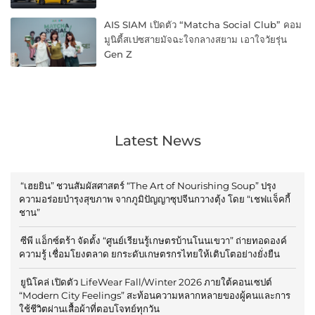
AIS SIAM เปิดตัว “Matcha Social Club” คอม
มูนิตี้สเปซสายมัจฉะใจกลางสยาม เอาใจวัยรุ่น
Gen Z
Latest News
“เฮยยิน” ชวนสัมผัสศาสตร์ “The Art of Nourishing Soup” ปรุง
ความอร่อยบำรุงสุขภาพ จากภูมิปัญญาซุปจีนกวางตุ้ง โดย “เชฟแจ็คกี้
ชาน”
ซีพี แอ็กซ์ตร้า จัดตั้ง “ศูนย์เรียนรู้เกษตรบ้านโนนเขวา” ถ่ายทอดองค์
ความรู้ เชื่อมโยงตลาด ยกระดับเกษตรกรไทยให้เติบโตอย่างยั่งยืน
ยูนิโคล่ เปิดตัว LifeWear Fall/Winter 2026 ภายใต้คอนเซปต์
“Modern City Feelings” สะท้อนความหลากหลายของผู้คนและการ
ใช้ชีวิตผ่านเสื้อผ้าที่ตอบโจทย์ทุกวัน