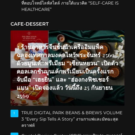
ที่ตอบโจทย์ไลฟ์สไตล์ ภายใต้แนวคิด “SELF-CARE IS
HEALTHCARE”
CAFE-DESSERT
3 ร้านอาหารจีนชั้นนำเครืออิมแพ็ค
ฉลองเทศกาลมงคลไหว้พระจันทร์ 2569
ด้วยมูนเค้กพรีเมียม “เซียนหยวน” เปิดตัว
คอลเลกชันมูนเค้กพรีเมียมเป็นครั้งแรก
จับมือ “เฮยยิน” และ “ฮ่องกงฟิชเชอร์
แมน” เปิดจองแล้ว วันนี้ถึง 25 กันยายน
2569
TRUE DIGITAL PARK BEANS & BREWS VOLUME
1
3 “Every Sip Tells A Story” งานกาแฟและมัทฉะสุด
คราฟท์