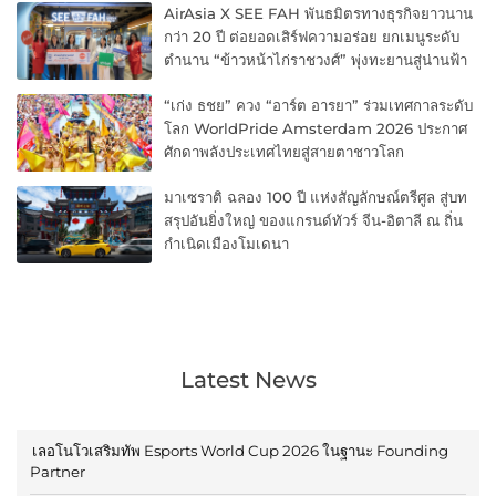
AirAsia X SEE FAH พันธมิตรทางธุรกิจยาวนาน
กว่า 20 ปี ต่อยอดเสิร์ฟความอร่อย ยกเมนูระดับ
ตำนาน “ข้าวหน้าไก่ราชวงศ์” พุ่งทะยานสู่น่านฟ้า
“เก่ง ธชย” ควง “อาร์ต อารยา” ร่วมเทศกาลระดับ
โลก WorldPride Amsterdam 2026 ประกาศ
ศักดาพลังประเทศไทยสู่สายตาชาวโลก
มาเซราติ ฉลอง 100 ปี แห่งสัญลักษณ์ตรีศูล สู่บท
สรุปอันยิ่งใหญ่ ของแกรนด์ทัวร์ จีน-อิตาลี ณ ถิ่น
กำเนิดเมืองโมเดนา
Latest News
เลอโนโวเสริมทัพ Esports World Cup 2026 ในฐานะ Founding
Partner