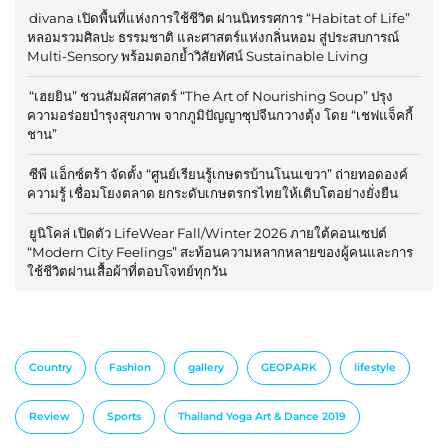
divana เปิดพื้นที่แห่งการใช้ชีวิต ผ่านนิทรรศการ “Habitat of Life”
หลอมรวมศิลปะ ธรรมชาติ และศาสตร์แห่งกลิ่นหอม สู่ประสบการณ์
Multi-Sensory พร้อมตอกย้ำวิสัยทัศน์ Sustainable Living
“เฮยยิน” ชวนสัมผัสศาสตร์ “The Art of Nourishing Soup” ปรุง
ความอร่อยบำรุงสุขภาพ จากภูมิปัญญาซุปจีนกวางตุ้ง โดย “เชฟแจ็คกี้
ชาน”
ซีพี แอ็กซ์ตร้า จัดตั้ง “ศูนย์เรียนรู้เกษตรบ้านโนนเขวา” ถ่ายทอดองค์
ความรู้ เชื่อมโยงตลาด ยกระดับเกษตรกรไทยให้เติบโตอย่างยั่งยืน
ยูนิโคล่ เปิดตัว LifeWear Fall/Winter 2026 ภายใต้คอนเซปต์
“Modern City Feelings” สะท้อนความหลากหลายของผู้คนและการ
ใช้ชีวิตผ่านเสื้อผ้าที่ตอบโจทย์ทุกวัน
Country
Fashion
gallery
GEOPARK
lifestyle
Review
Sports
Thailand Yoga Art & Dance 2019