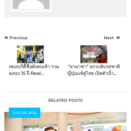
Post
Previous
Next
navigation
เซเลบริตี้ชื่อดังตบเท้า ร่วม
“ยามาซ่า” ยกระดับรสชาติ
ฉลอง 15 ปี Real
ญี่ปุ่นแท้สู่ไทย เปิดตัวน้ำซุป
California Milk ในไทย
ราเมนสูตรใหม่ครั้งแรกใน
บนเวที THAIFEX
งาน THAIFEX-Anuga
Asia 2026
RELATED POSTS
JULY 29, 2026