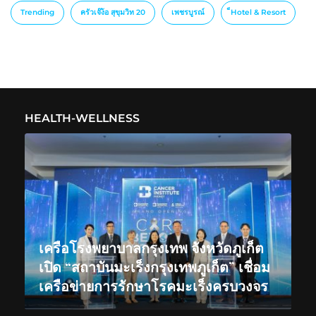
Trending
ครัวเจ๊ง้อ สุขุมวิท 20
เพชรบูรณ์
็Hotel & Resort
HEALTH-WELLNESS
เครือโรงพยาบาลกรุงเทพ จังหวัดภูเก็ต
เปิด “สถาบันมะเร็งกรุงเทพภูเก็ต” เชื่อม
เครือข่ายการรักษาโรคมะเร็งครบวงจร