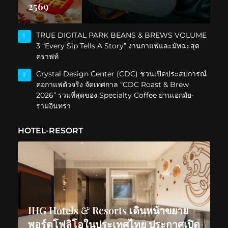
2569
TRUE DIGITAL PARK BEANS & BREWS VOLUME
1
3 “Every Sip Tells A Story” งานกาแฟและมัทฉะสุด
คราฟท์
Crystal Design Center (CDC) ชวนเปิดประสบการณ์
2
คอกาแฟตัวจริง จัดเทศกาล “CDC Roast & Brew
2026” รวมที่สุดของ Specialty Coffee ย่านเอกมัย-
รามอินทรา
HOTEL-RESORT
IHG Hotels & Resorts เดินหน้าขยาย
พอร์ตโฟลิโอในประเทศไทย ประกาศเปิด