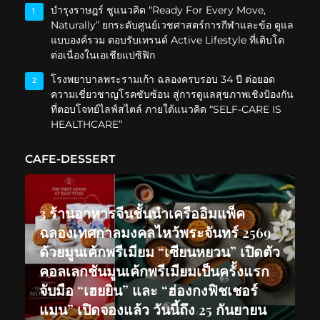
บำรุงราษฎร์ ชูแนวคิด “Ready For Every Move,
1
Naturally” ยกระดับศูนย์เวชศาสตร์การกีฬาและข้อ ดูแล
แบบองค์รวม ตอบรับเทรนด์ Active Lifestyle ที่เติบโต
ต่อเนื่องในเอเชียแปซิฟิก
โรงพยาบาลพระรามเก้า ฉลองครบรอบ 34 ปี ต่อยอด
2
ความเชี่ยวชาญโรคซับซ้อน สู่การดูแลสุขภาพเชิงป้องกัน
ที่ตอบโจทย์ไลฟ์สไตล์ ภายใต้แนวคิด “SELF-CARE IS
HEALTHCARE”
CAFE-DESSERT
3 ร้านอาหารจีนชั้นนำเครืออิมแพ็ค
ฉลองเทศกาลมงคลไหว้พระจันทร์ 2569
ด้วยมูนเค้กพรีเมียม “เซียนหยวน” เปิดตัว
คอลเลกชันมูนเค้กพรีเมียมเป็นครั้งแรก
จับมือ “เฮยยิน” และ “ฮ่องกงฟิชเชอร์
แมน” เปิดจองแล้ว วันนี้ถึง 25 กันยายน