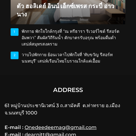
ตัว ฮอลิเดย์ อินน์ เอ็กซ์เพรส กระบี่ อ่าว
นาง
พักกาย พักใจใกล้กรุงที่ “ณ ทรีธารา ริเวอร์ไซด์ รีสอร์ต
1
อัมพวา” สัมผัสวิถีริมน้ำ ตักบาตรรับอรุณ พร้อมดื่มด่ำ
เสน่ห์สมุทรสงคราม
วาบไปพักกาย ย้อนเวลาไปพักใจที่ ‘ทับขวัญ รีสอร์ท
2
นนทบุรี’ เสน่ห์เรือนไทยโบราณใกล้แค่เอื้อม
ADDRESS
61 หมู่บ้านประชานิเวศน์ 3 ถ.สามัคคี ต.ท่าทราย อ.เมือง
จ.นนทบุรี 1000
E-mail :
Onedeedeemag@gmail.com
E-mail :
dearnitt@gmail.com