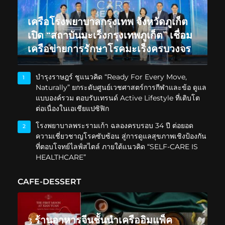
เครือโรงพยาบาลกรุงเทพ จังหวัดภูเก็ต
เปิด “สถาบันมะเร็งกรุงเทพภูเก็ต” เชื่อม
เครือข่ายการรักษาโรคมะเร็งครบวงจร
บำรุงราษฎร์ ชูแนวคิด “Ready For Every Move,
1
Naturally” ยกระดับศูนย์เวชศาสตร์การกีฬาและข้อ ดูแล
แบบองค์รวม ตอบรับเทรนด์ Active Lifestyle ที่เติบโต
ต่อเนื่องในเอเชียแปซิฟิก
โรงพยาบาลพระรามเก้า ฉลองครบรอบ 34 ปี ต่อยอด
2
ความเชี่ยวชาญโรคซับซ้อน สู่การดูแลสุขภาพเชิงป้องกัน
ที่ตอบโจทย์ไลฟ์สไตล์ ภายใต้แนวคิด “SELF-CARE IS
HEALTHCARE”
CAFE-DESSERT
3 ร้านอาหารจีนชั้นนำเครืออิมแพ็ค