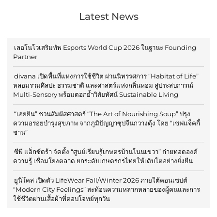
Latest News
เลอโนโวเสริมทัพ Esports World Cup 2026 ในฐานะ Founding
Partner
divana เปิดพื้นที่แห่งการใช้ชีวิต ผ่านนิทรรศการ “Habitat of Life”
หลอมรวมศิลปะ ธรรมชาติ และศาสตร์แห่งกลิ่นหอม สู่ประสบการณ์
Multi-Sensory พร้อมตอกย้ำวิสัยทัศน์ Sustainable Living
“เฮยยิน” ชวนสัมผัสศาสตร์ “The Art of Nourishing Soup” ปรุง
ความอร่อยบำรุงสุขภาพ จากภูมิปัญญาซุปจีนกวางตุ้ง โดย “เชฟแจ็คกี้
ชาน”
ซีพี แอ็กซ์ตร้า จัดตั้ง “ศูนย์เรียนรู้เกษตรบ้านโนนเขวา” ถ่ายทอดองค์
ความรู้ เชื่อมโยงตลาด ยกระดับเกษตรกรไทยให้เติบโตอย่างยั่งยืน
ยูนิโคล่ เปิดตัว LifeWear Fall/Winter 2026 ภายใต้คอนเซปต์
“Modern City Feelings” สะท้อนความหลากหลายของผู้คนและการ
ใช้ชีวิตผ่านเสื้อผ้าที่ตอบโจทย์ทุกวัน