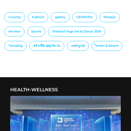
Country
Fashion
gallery
GEOPARK
lifestyle
Review
Sports
Thailand Yoga Art & Dance 2019
Trending
ครัวเจ๊ง้อ สุขุมวิท 20
เพชรบูรณ์
็Hotel & Resort
HEALTH-WELLNESS