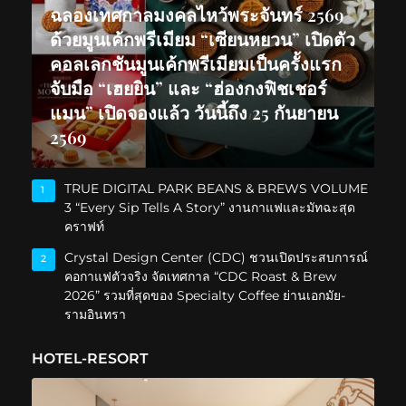
ฉลองเทศกาลมงคลไหว้พระจันทร์ 2569
ด้วยมูนเค้กพรีเมียม “เซียนหยวน” เปิดตัว
คอลเลกชันมูนเค้กพรีเมียมเป็นครั้งแรก
จับมือ “เฮยยิน” และ “ฮ่องกงฟิชเชอร์
แมน” เปิดจองแล้ว วันนี้ถึง 25 กันยายน
2569
TRUE DIGITAL PARK BEANS & BREWS VOLUME
1
3 “Every Sip Tells A Story” งานกาแฟและมัทฉะสุด
คราฟท์
Crystal Design Center (CDC) ชวนเปิดประสบการณ์
2
คอกาแฟตัวจริง จัดเทศกาล “CDC Roast & Brew
2026” รวมที่สุดของ Specialty Coffee ย่านเอกมัย-
รามอินทรา
HOTEL-RESORT