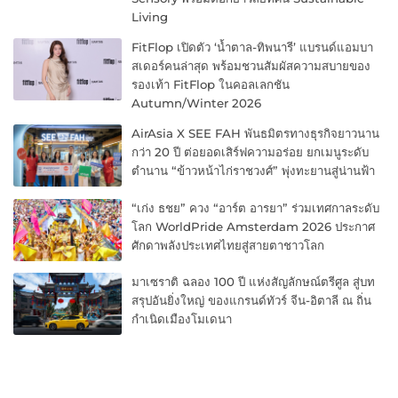
Living
FitFlop เปิดตัว ‘น้ำตาล-ทิพนารี’ แบรนด์แอมบา
สเดอร์คนล่าสุด พร้อมชวนสัมผัสความสบายของ
รองเท้า FitFlop ในคอลเลกชัน
Autumn/Winter 2026
AirAsia X SEE FAH พันธมิตรทางธุรกิจยาวนาน
กว่า 20 ปี ต่อยอดเสิร์ฟความอร่อย ยกเมนูระดับ
ตำนาน “ข้าวหน้าไก่ราชวงศ์” พุ่งทะยานสู่น่านฟ้า
“เก่ง ธชย” ควง “อาร์ต อารยา” ร่วมเทศกาลระดับ
โลก WorldPride Amsterdam 2026 ประกาศ
ศักดาพลังประเทศไทยสู่สายตาชาวโลก
มาเซราติ ฉลอง 100 ปี แห่งสัญลักษณ์ตรีศูล สู่บท
สรุปอันยิ่งใหญ่ ของแกรนด์ทัวร์ จีน-อิตาลี ณ ถิ่น
กำเนิดเมืองโมเดนา