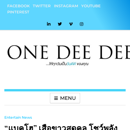
Skip
FACEBOOK
TWITTER
INSTAGRAM
YOUTUBE
to
PINTEREST
content
onedeedee
ให้ทุกวันเป็น "วันดีดี" ของคุณ
MENU
Entertain News
“แบคโฮ” เสือขาวสุดคูล โชว์พลัง