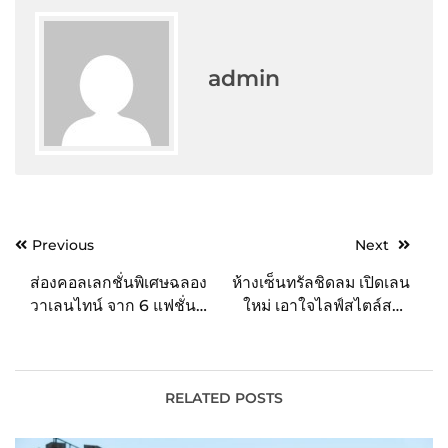
admin
Post
Previous
Next
navigation
ส่องคอลเลกชั่นพิเศษฉลอง
ห้างเซ็นทรัลชิดลม เปิดเลน
วาเลนไทน์ จาก 6 แฟชั่น
ใหม่ เอาใจไลฟ์สไตล์สาย
แบรนด์ดัง CPS CHAPS,
กิน “PUBLIC LANE” คอม
QUINN, JASPAL, CC
มูนิตี้ความอร่อยแห่งใหม่ใจ
DOUBLE O, ROYAL IVY
กลางกรุงฯ กับ 8 ร้าน
REGATTA และ Jelly
อาหารแบรนด์ดัง ที่ต้องแวะ
RELATED POSTS
Bunny
มาเช็คอิน!