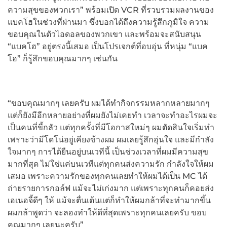
ความสุขของพวกเรา” พร้อมเปิด VCR ที่รวบรวมผลงานของ
แบคโฮในช่วงที่ผ่านมา ซึ่งบอกได้ถึงความรู้สึกภูมิใจ ความ
ขอบคุณในตัวไอดอลของพวกเขา และพร้อมจะสนับสนุน
“แบคโฮ” อยู่ตรงนี้เสมอ เป็นโปรเจกต์ที่อบอุ่น ที่หนุ่ม “แบค
โฮ” ก็รู้สึกขอบคุณมากๆ เช่นกัน
“ขอบคุณมากๆ เลยครับ ผมได้ทำกิจกรรมหลากหลายมากๆ
แต่ก็ยังมีอีกหลายอย่างที่ผมยังไม่เคยทำ เวลาจะทำอะไรผมจะ
เป็นคนที่ขี้กลัว แต่ทุกครั้งที่มีโอกาสใหม่ๆ ผมตัดสินใจเริ่มทำ
เพราะว่ามีโดโน่อยู่เคียงข้างผม ผมเลยรู้สึกอุ่นใจ และมีกำลัง
ใจมากๆ การได้ยืนอยู่บนเวทีนี้ เป็นช่วงเวลาที่ผมมีความสุข
มากที่สุด ไม่ใช่แค่บนเวทีแต่ทุกคนส่งความรัก กำลังใจให้ผม
เสมอ เพราะความรักของทุกคนเลยทำให้ผมได้เป็น MC ได้
ถ่ายรายการกอล์ฟ แม้จะไม่เก่งมาก แต่เพราะทุกคนก็คอยส่ง
เอเนอจี้ดีๆ ให้ แม้จะตื่นเต้นแต่ก็ทำให้ผมกล้าที่จะทำมากขึ้น
ผมกล้าพูดว่า จะลองทำให้ดีที่สุดเพราะทุกคนเลยครับ ขอบ
คุณมากๆ เลยนะครับ”