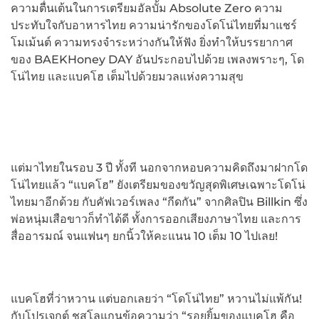
ความตื่นเต้นในการเตรียมอัลบั้ม Absolute Zero ความ
ประทับใจกับอาหารไทย ความน่ารักของโดโน่ไทยที่มาแชร์
โมเม้นต์ ความทรงจำระหว่างกันให้ฟัง ยิ่งทำให้บรรยากาศ
ของ BAEKHoney DAY อันประกอบไปด้วย เพลงพราะๆ, โด
โน่ไทย และแบคโฮ เต็มไปด้วยมวลแห่งความสุข
แต่มาไทยในรอบ 3 ปี ทั้งที นอกจากหอบความคิดถึงมาฝากโด
โน่ไทยแล้ว “แบคโฮ” ยังเตรียมของขวัญสุดพิเศษเฉพาะโดโน่
ไทยมาอีกด้วย กับคัฟเวอร์เพลง “กีดกัน” จากศิลปิน Billkin ซึ่ง
พ่อหนุ่มเสือขาวก็ทำได้ดี ทั้งการออกเสียงภาษาไทย และการ
สื่ออารมณ์ จนแฟนๆ ยกนิ้วให้คะแนน 10 เต็ม 10 ไปเลย!
แบคโฮที่ว่าหวาน แต่บอกเลยว่า “โดโน่ไทย” หวานไม่แพ้กัน!
กับโปรเจกต์ ชูสโลแกนข้อความว่า “รอยยิ้มของแบคโฮ​ คือ