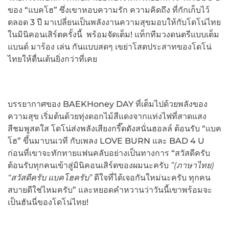
ของ “แบคโฮ” ซึ่งเขาหอบความรัก ความคิดถึง ที่กักเก็บไว้
ตลอด 3 ปี มาเปลี่ยนเป็นพลังงานความสุขมอบให้กับโดโน่ไทย
ในมินิคอนเสิร์ตครั้งนี้ พร้อมจัดเต็ม! แท็กทีมวงดนตรีแบบเต็ม
แบนด์ มาร้อง เล่น กันแบบสดๆ เขย่าโสตประสาทของโดโน่
ไทยให้ตื่นเต้นยิ่งกว่าที่เคย
บรรยากาศของ BAEKHoney DAY ที่เต็มไปด้วยพลังของ
ความสุข เริ่มต้นด้วยทุ่งดอกไม้สีแดงจากแท่งไฟที่สาดแสง
สีชมพูสดใส โดโน่ส่งพลังเสียงกรี๊ดดังสนั่นฮอลล์ ต้อนรับ “แบค
โฮ” ขึ้นมาบนเวที กับเพลง LOVE BURN และ BAD 4 U
ก่อนที่เขาจะทักทายแฟนคลับอย่างเป็นทางการ “สวัสดีครับ
ต้อนรับทุกคนเข้าสู่มินิคอนเสิร์ตของผมนะครับ
”(ภาษาไทย)
“สวัสดีครับ แบคโฮครับ”
ดีใจที่ได้เจอกันใหม่นะครับ ทุกคน
สบายดีใช่ไหมครับ” และหยอดคำหวานว่าวันนี้เขาพร้อมจะ
เป็นฮันนี่ของโดโน่ไทย!