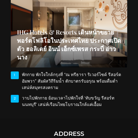
IHG Hotels & Resorts เดินหน้าขยาย
พอร์ตโฟลิโอในประเทศไทย ประกาศเปิด
ตัว ฮอลิเดย์ อินน์ เอ็กซ์เพรส กระบี่ อ่าว
นาง
พักกาย พักใจใกล้กรุงที่ “ณ ทรีธารา ริเวอร์ไซด์ รีสอร์ต
1
อัมพวา” สัมผัสวิถีริมน้ำ ตักบาตรรับอรุณ พร้อมดื่มด่ำ
เสน่ห์สมุทรสงคราม
วาบไปพักกาย ย้อนเวลาไปพักใจที่ ‘ทับขวัญ รีสอร์ท
2
นนทบุรี’ เสน่ห์เรือนไทยโบราณใกล้แค่เอื้อม
ADDRESS