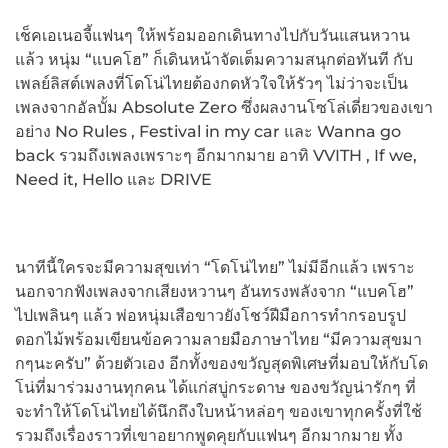
เช็คเอเนอจี้แฟนๆ ให้พร้อมออกเดินทางไปกับวันแสนหวาน
แล้ว หนุ่ม “แบคโฮ” ก็เดินหน้าจัดเต็มความสนุกต่อทันที กับ
เพลย์ลิสต์เพลงที่โดโน่ไทยต้องกดหัวใจให้รัวๆ ไม่ว่าจะเป็น
เพลงจากอัลบั้ม Absolute Zero ซึ่งผลงานโซโล่เดี่ยวของเขา
อย่าง No Rules , Festival in my car และ Wanna go
back รวมถึงเพลงเพราะๆ อีกมากมาย อาทิ VVITH , If we,
Need it, Hello และ DRIVE
นาทีนี้ใครจะมีความสุขเท่า “โดโน่ไทย” ไม่มีอีกแล้ว เพราะ
นอกจากฟังเพลงจากเสียงหวานๆ อันทรงพลังจาก “แบคโฮ”
ไปเพลินๆ แล้ว พ่อหนุ่มเสือขาวยังโชว์ฝีมือการทำกรอบรูป
ดอกไม้พร้อมเขียนข้อความลายมือภาษาไทย “มีความสุขมา
กๆนะครับ” ด้วยตัวเอง อีกทั้งของขวัญสุดพิเศษที่มอบให้กับโด
โน่ที่มาร่วมงานทุกคน ได้แก่สบู่กระดาษ ของขวัญน่ารักๆ ที่
จะทำให้โดโน่ไทยได้นึกถึงใบหน้าหล่อๆ ของเขาทุกครั้งที่ใช้
รวมถึงเรื่องราวที่เขาอยากพูดคุยกับแฟนๆ อีกมากมาย ทั้ง