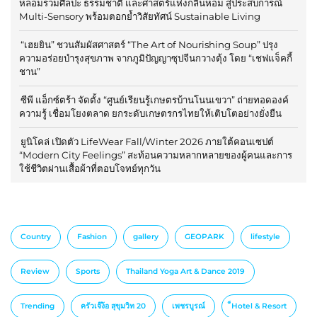
หลอมรวมศิลปะ ธรรมชาติ และศาสตร์แห่งกลิ่นหอม สู่ประสบการณ์
Multi-Sensory พร้อมตอกย้ำวิสัยทัศน์ Sustainable Living
“เฮยยิน” ชวนสัมผัสศาสตร์ “The Art of Nourishing Soup” ปรุง
ความอร่อยบำรุงสุขภาพ จากภูมิปัญญาซุปจีนกวางตุ้ง โดย “เชฟแจ็คกี้
ชาน”
ซีพี แอ็กซ์ตร้า จัดตั้ง “ศูนย์เรียนรู้เกษตรบ้านโนนเขวา” ถ่ายทอดองค์
ความรู้ เชื่อมโยงตลาด ยกระดับเกษตรกรไทยให้เติบโตอย่างยั่งยืน
ยูนิโคล่ เปิดตัว LifeWear Fall/Winter 2026 ภายใต้คอนเซปต์
“Modern City Feelings” สะท้อนความหลากหลายของผู้คนและการ
ใช้ชีวิตผ่านเสื้อผ้าที่ตอบโจทย์ทุกวัน
Country
Fashion
gallery
GEOPARK
lifestyle
Review
Sports
Thailand Yoga Art & Dance 2019
Trending
ครัวเจ๊ง้อ สุขุมวิท 20
เพชรบูรณ์
็Hotel & Resort