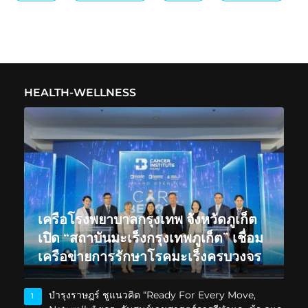
HEALTH-WELLNESS
เครือโรงพยาบาลกรุงเทพ จังหวัดภูเก็ต
เปิด “สถาบันมะเร็งกรุงเทพภูเก็ต” เชื่อม
เครือข่ายการรักษาโรคมะเร็งครบวงจร
บำรุงราษฎร์ ชูแนวคิด “Ready For Every Move,
1