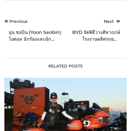
Post
Previous
Next
navigation
ยุน ซอบิน (Yoon Seobin)
BYD จัดพิธีวางศิลาฤกษ์
ไอดอล นักร้องและนัก
โรงงานผลิตรถยนต์
แสดงเกาหลี ลัดฟ้าจัดงาน
โดยสารแห่งแรกใน
แฟนมีตติ้งครั้งแรกในไทย
ประเทศไทย พร้อมส่งมอบ
26 มี.ค.นี้!
รถ BYD ATTO 3 คันที่
9,999 และ 10,000
RELATED POSTS