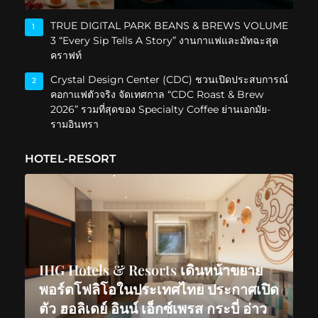
TRUE DIGITAL PARK BEANS & BREWS VOLUME
1
3 “Every Sip Tells A Story” งานกาแฟและมัทฉะสุด
คราฟท์
Crystal Design Center (CDC) ชวนเปิดประสบการณ์
2
คอกาแฟตัวจริง จัดเทศกาล “CDC Roast & Brew
2026” รวมที่สุดของ Specialty Coffee ย่านเอกมัย-
รามอินทรา
HOTEL-RESORT
IHG Hotels & Resorts เดินหน้าขยาย
พอร์ตโฟลิโอในประเทศไทย ประกาศเปิด
ตัว ฮอลิเดย์ อินน์ เอ็กซ์เพรส กระบี่ อ่าว