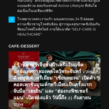
Naturally” ยกระดับศูนย์เวชศาสตร์การกีฬาและข้อ ดูแล
แบบองค์รวม ตอบรับเทรนด์ Active Lifestyle ที่เติบโต
ต่อเนื่องในเอเชียแปซิฟิก
โรงพยาบาลพระรามเก้า ฉลองครบรอบ 34 ปี ต่อยอด
2
ความเชี่ยวชาญโรคซับซ้อน สู่การดูแลสุขภาพเชิงป้องกัน
ที่ตอบโจทย์ไลฟ์สไตล์ ภายใต้แนวคิด “SELF-CARE IS
HEALTHCARE”
CAFE-DESSERT
3 ร้านอาหารจีนชั้นนำเครืออิมแพ็ค
ฉลองเทศกาลมงคลไหว้พระจันทร์ 2569
ด้วยมูนเค้กพรีเมียม “เซียนหยวน” เปิดตัว
คอลเลกชันมูนเค้กพรีเมียมเป็นครั้งแรก
จับมือ “เฮยยิน” และ “ฮ่องกงฟิชเชอร์
แมน” เปิดจองแล้ว วันนี้ถึง 25 กันยายน
2569