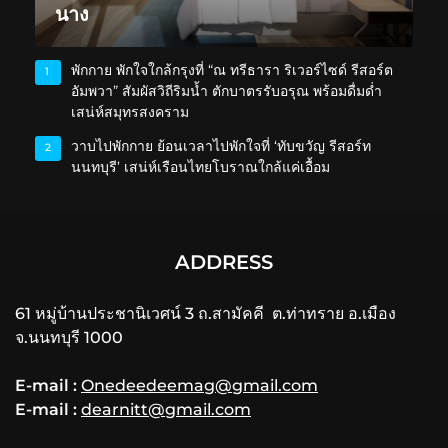
นาง
พักกาย พักใจใกล้กรุงที่ “ณ ทรีธารา ริเวอร์ไซด์ รีสอร์ต
1
อัมพวา” สัมผัสวิถีริมน้ำ ตักบาตรรับอรุณ พร้อมดื่มด่ำ
เสน่ห์สมุทรสงคราม
วาบไปพักกาย ย้อนเวลาไปพักใจที่ ‘ทับขวัญ รีสอร์ท
2
นนทบุรี’ เสน่ห์เรือนไทยโบราณใกล้แค่เอื้อม
ADDRESS
61 หมู่บ้านประชานิเวศน์ 3 ถ.สามัคคี ต.ท่าทราย อ.เมือง
จ.นนทบุรี 1000
E-mail :
Onedeedeemag@gmail.com
E-mail :
dearnitt@gmail.com