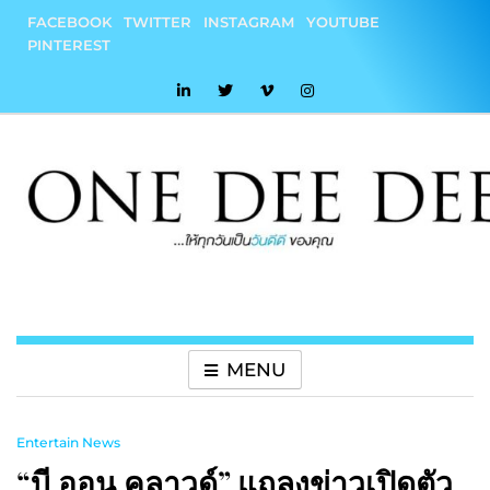
Skip
FACEBOOK
TWITTER
INSTAGRAM
YOUTUBE
to
PINTEREST
content
onedeedee
ให้ทุกวันเป็น "วันดีดี" ของคุณ
MENU
Entertain News
“บี ออน คลาวด์” แถลงข่าวเปิดตัว