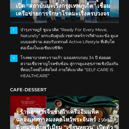
เปิด “สถาบันมะเร็งกรุงเทพภูเก็ต” เชื่อม
เครือข่ายการรักษาโรคมะเร็งครบวงจร
บำรุงราษฎร์ ชูแนวคิด “Ready For Every Move,
1
Naturally” ยกระดับศูนย์เวชศาสตร์การกีฬาและข้อ ดูแล
แบบองค์รวม ตอบรับเทรนด์ Active Lifestyle ที่เติบโต
ต่อเนื่องในเอเชียแปซิฟิก
โรงพยาบาลพระรามเก้า ฉลองครบรอบ 34 ปี ต่อยอด
2
ความเชี่ยวชาญโรคซับซ้อน สู่การดูแลสุขภาพเชิงป้องกัน
ที่ตอบโจทย์ไลฟ์สไตล์ ภายใต้แนวคิด “SELF-CARE IS
HEALTHCARE”
CAFE-DESSERT
3 ร้านอาหารจีนชั้นนำเครืออิมแพ็ค
ฉลองเทศกาลมงคลไหว้พระจันทร์ 2569
ด้วยมูนเค้กพรีเมียม “เซียนหยวน” เปิดตัว