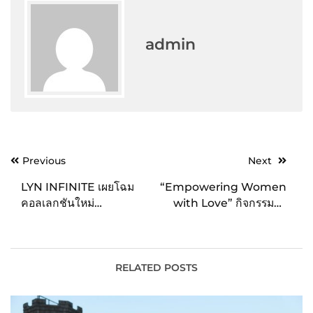
admin
Post
Previous
Next
navigation
LYN INFINITE เผยโฉม
“Empowering Women
คอลเลกชันใหม่
with Love” กิจกรรมดีๆ
“WONDER
เพื่อผู้หญิงในช่วงสัปดาห์วัน
ESCAPADE” สวย เท่
แม่ ซื้อผลิตภัณฑ์ Princess
สไตล์ ไบเกอร์สาว
Collection จาก Wacoal
และมูลนิธิกาญจบารมี ราย
RELATED POSTS
ได้สมทบทุนช่วยเหลือและ
รณรงค์เกี่ยวกับโรคมะเร็ง