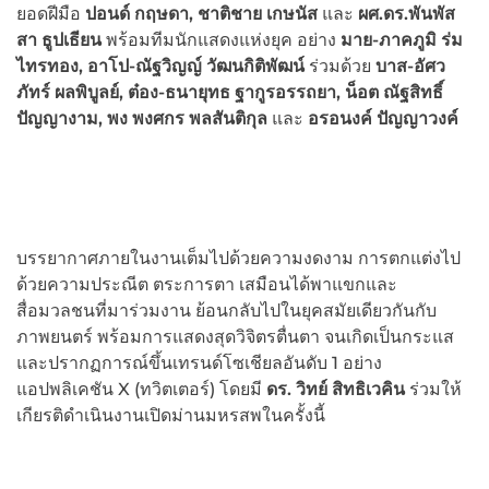
ยอดฝีมือ
ปอนด์ กฤษดา
, ชาติชาย เกษนัส
และ
ผศ.ดร.พันพัส
สา ธูปเธียน
พร้อมทีมนักแสดงแห่งยุค อย่าง
มาย-ภาคภูมิ ร่ม
ไทรทอง
, อาโป-ณัฐวิญญ์ วัฒนกิติพัฒน์
ร่วมด้วย
บาส-อัศว
ภัทร์ ผลพิบูลย์
, ต๋อง-ธนายุทธ ฐากูรอรรถยา, น็อต ณัฐสิทธิ์
ปัญญางาม, พง พงศกร พลสันติกุล
และ
อรอนงค์ ปัญญาวงค์
บรรยากาศภายในงานเต็มไปด้วยความงดงาม การตกแต่งไป
ด้วยความประณีต ตระการตา เสมือนได้พาแขกและ
สื่อมวลชนที่มาร่วมงาน ย้อนกลับไปในยุคสมัยเดียวกันกับ
ภาพยนตร์ พร้อมการแสดงสุดวิจิตรตื่นตา จนเกิดเป็นกระแส
และปรากฏการณ์ขึ้นเทรนด์โซเชียลอันดับ 1 อย่าง
แอปพลิเคชัน X (ทวิตเตอร์) โดยมี
ดร. วิทย์ สิทธิเวคิน
ร่วมให้
เกียรติดำเนินงานเปิดม่านมหรสพในครั้งนี้