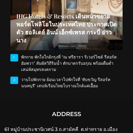
IHG Hotels & Resorts เดินหน้าขยาย
พอร์ตโฟลิโอในประเทศไทย ประกาศเปิด
ตัว ฮอลิเดย์ อินน์ เอ็กซ์เพรส กระบี่ อ่าว
นาง
พักกาย พักใจใกล้กรุงที่ “ณ ทรีธารา ริเวอร์ไซด์ รีสอร์ต
1
อัมพวา” สัมผัสวิถีริมน้ำ ตักบาตรรับอรุณ พร้อมดื่มด่ำ
เสน่ห์สมุทรสงคราม
วาบไปพักกาย ย้อนเวลาไปพักใจที่ ‘ทับขวัญ รีสอร์ท
2
นนทบุรี’ เสน่ห์เรือนไทยโบราณใกล้แค่เอื้อม
ADDRESS
61 หมู่บ้านประชานิเวศน์ 3 ถ.สามัคคี ต.ท่าทราย อ.เมือง