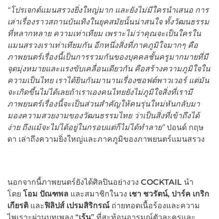
“โปรเจกต์แมนสรวงยิ่งใหญ่มาก และยังไม่มีใครนำเสนอ การ
เล่าเรื่องราวสถานบันเทิงในยุคสมัยนั้นน่าสนใจ ทั้งวัฒนธรรม
ที่หลากหลาย ความเท่าเทียม เพราะไม่ว่าคุณจะเป็นใครใน
แมนสรวงเราเท่าเทียมกัน อีกหนึ่งสิ่งที่ภาคภูมิใจมากๆ คือ
ภาพยนตร์เรื่องนี้เป็นการรวมกันของบุคคลชั้นครูมากมายที่มี
จุดมุ่งหมายและแรงขับเคลื่อนเดียวกัน คือสร้างความภูมิใจใน
ความเป็นไทย เราได้ยินกันมานานเรื่องซอฟต์พาวเวอร์ แต่มัน
จะเกิดขึ้นไม่ได้เลยถ้าเราเองคนไทยยังไม่ภูมิใจสิ่งที่เรามี
ภาพยนตร์เรื่องนี้จะเป็นส่วนสำคัญให้คนรุ่นใหม่หันกลับมา
มองความสวยงามของวัฒนธรรมไทย ว่าเป็นสิ่งที่เข้าถึงได้
ง่าย ถึงแม้จะไม่ได้อยู่ในกรอบแต่ก็ไม่ได้ทำลาย”
ปอนด์ กฤษ
ดา เล่าถึงความยิ่งใหญ่และภาคภูมิของภาพยนตร์แมนสรวง
นอกจากนี้ภาพยนตร์ยังได้ศิลปินอย่างวง
COCKTAIL
นำ
โดย
โอม ปัณฑพล
และสมาชิกในวง
เชา ชวรัตน์
, ปาร์ค เกริก
เกียรติ
และ
ฟิลิปส์ เปรมสิริกรณ์
ถ่ายทอดเนื้อร้องและความ
ไพเราะผ่านบทเพลง “
เร้น
” ที่สะท้อนอารมณ์ตัวละครและ