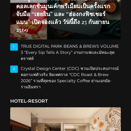
คอลเลกชันมูนเค้กพรีเมียมเป็นครั้งแรก
จับมือ “เฮยยิน” และ “ฮ่องกงฟิชเชอร์
แมน” เปิดจองแล้ว วันนี้ถึง 25 กันยายน
2569
TRUE DIGITAL PARK BEANS & BREWS VOLUME
1
3 “Every Sip Tells A Story” งานกาแฟและมัทฉะสุด
คราฟท์
Crystal Design Center (CDC) ชวนเปิดประสบการณ์
2
คอกาแฟตัวจริง จัดเทศกาล “CDC Roast & Brew
2026” รวมที่สุดของ Specialty Coffee ย่านเอกมัย-
รามอินทรา
HOTEL-RESORT