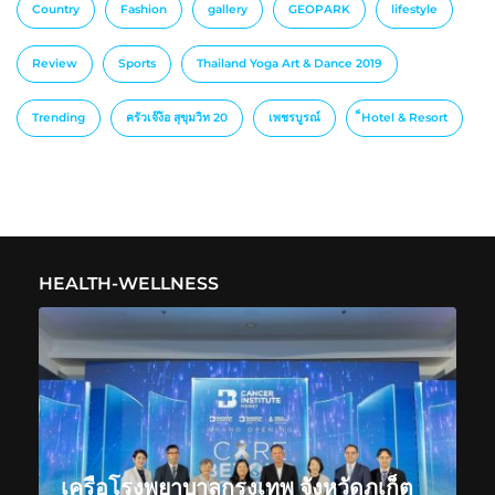
Country
Fashion
gallery
GEOPARK
lifestyle
Review
Sports
Thailand Yoga Art & Dance 2019
Trending
ครัวเจ๊ง้อ สุขุมวิท 20
เพชรบูรณ์
็Hotel & Resort
HEALTH-WELLNESS
เครือโรงพยาบาลกรุงเทพ จังหวัดภูเก็ต