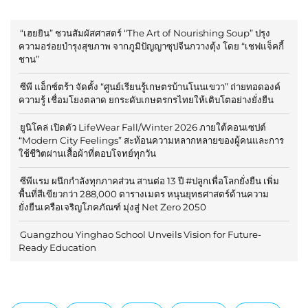
“เฮยยิน” ชวนสัมผัสศาสตร์ “The Art of Nourishing Soup” ปรุง
ความอร่อยบำรุงสุขภาพ จากภูมิปัญญาซุปจีนกวางตุ้ง โดย “เชฟแจ็คกี้
ชาน”
ซีพี แอ็กซ์ตร้า จัดตั้ง “ศูนย์เรียนรู้เกษตรบ้านโนนเขวา” ถ่ายทอดองค์
ความรู้ เชื่อมโยงตลาด ยกระดับเกษตรกรไทยให้เติบโตอย่างยั่งยืน
ยูนิโคล่ เปิดตัว LifeWear Fall/Winter 2026 ภายใต้คอนเซปต์
“Modern City Feelings” สะท้อนความหลากหลายของผู้คนและการ
ใช้ชีวิตผ่านเสื้อผ้าที่ตอบโจทย์ทุกวัน
ซีพีแรม ผนึกกำลังทุกภาคส่วน สานต่อ 13 ปี #ปลูกเพื่อโลกยั่งยืน เพิ่ม
พื้นที่สีเขียวกว่า 288,000 ตารางเมตร หนุนยุทธศาสตร์ด้านความ
ยั่งยืนเครือเจริญโภคภัณฑ์ มุ่งสู่ Net Zero 2050
Guangzhou Yinghao School Unveils Vision for Future-
Ready Education