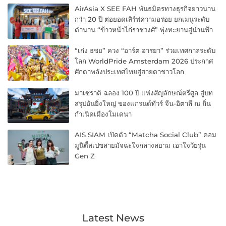
AirAsia X SEE FAH พันธมิตรทางธุรกิจยาวนาน
กว่า 20 ปี ต่อยอดเสิร์ฟความอร่อย ยกเมนูระดับ
ตำนาน “ข้าวหน้าไก่ราชวงศ์” พุ่งทะยานสู่น่านฟ้า
“เก่ง ธชย” ควง “อาร์ต อารยา” ร่วมเทศกาลระดับ
โลก WorldPride Amsterdam 2026 ประกาศ
ศักดาพลังประเทศไทยสู่สายตาชาวโลก
มาเซราติ ฉลอง 100 ปี แห่งสัญลักษณ์ตรีศูล สู่บท
สรุปอันยิ่งใหญ่ ของแกรนด์ทัวร์ จีน-อิตาลี ณ ถิ่น
กำเนิดเมืองโมเดนา
AIS SIAM เปิดตัว “Matcha Social Club” คอม
มูนิตี้สเปซสายมัจฉะใจกลางสยาม เอาใจวัยรุ่น
Gen Z
Latest News