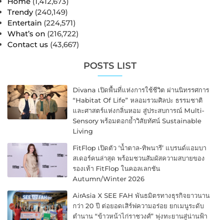
Home
(1,412,673)
Trendy
(240,149)
Entertain
(224,571)
What’s on
(216,722)
Contact us
(43,667)
POSTS LIST
Divana เปิดพื้นที่แห่งการใช้ชีวิต ผ่านนิทรรศการ
“Habitat Of Life” หลอมรวมศิลปะ ธรรมชาติ
และศาสตร์แห่งกลิ่นหอม สู่ประสบการณ์ Multi-
Sensory พร้อมตอกย้ำวิสัยทัศน์ Sustainable
Living
FitFlop เปิดตัว ‘น้ำตาล-ทิพนารี’ แบรนด์แอมบา
สเดอร์คนล่าสุด พร้อมชวนสัมผัสความสบายของ
รองเท้า FitFlop ในคอลเลกชัน
Autumn/Winter 2026
AirAsia X SEE FAH พันธมิตรทางธุรกิจยาวนาน
กว่า 20 ปี ต่อยอดเสิร์ฟความอร่อย ยกเมนูระดับ
ตำนาน “ข้าวหน้าไก่ราชวงศ์” พุ่งทะยานสู่น่านฟ้า