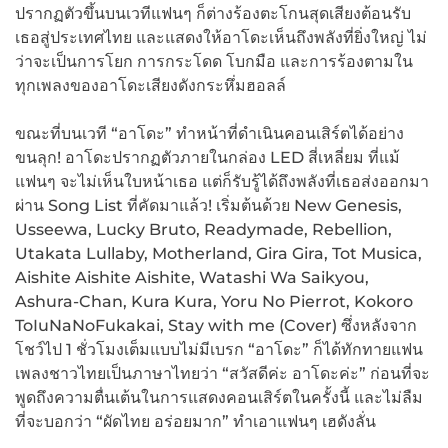
ปรากฏตัวขึ้นบนเวทีแฟนๆ ก็ต่างร้องตะโกนสุดเสียงต้อนรับ
เธอสู่ประเทศไทย และแสดงให้อาโดะเห็นถึงพลังที่ยิ่งใหญ่ ไม่
ว่าจะเป็นการโยก การกระโดด โบกมือ และการร้องตามใน
ทุกเพลงของอาโดะเสียงดังกระหึ่มฮอลล์
ขณะที่บนเวที “อาโดะ” ทำหน้าที่ดำเนินคอนเสิร์ตได้อย่าง
ขนลุก! อาโดะปรากฏตัวภายในกล่อง LED สี่เหลี่ยม ที่แม้
แฟนๆ จะไม่เห็นใบหน้าเธอ แต่ก็รับรู้ได้ถึงพลังที่เธอส่งออกมา
ผ่าน Song List ที่คัดมาแล้ว! เริ่มต้นด้วย New Genesis,
Usseewa, Lucky Bruto, Readymade, Rebellion,
Utakata Lullaby, Motherland, Gira Gira, Tot Musica,
Aishite Aishite Aishite, Watashi Wa Saikyou,
Ashura-Chan, Kura Kura, Yoru No Pierrot, Kokoro
ToIuNaNoFukakai, Stay with me (Cover) ซึ่งหลังจาก
โชว์ไป 1 ชั่วโมงเต็มแบบไม่มีเบรก “อาโดะ” ก็ได้ทักทายแฟน
เพลงชาวไทยเป็นภาษาไทยว่า “สวัสดีค่ะ อาโดะค่ะ” ก่อนที่จะ
พูดถึงความตื่นเต้นในการแสดงคอนเสิร์ตในครั้งนี้ และไม่ลืม
ที่จะบอกว่า “ผัดไทย อร่อยมาก” ทำเอาแฟนๆ เฮดังลั่น