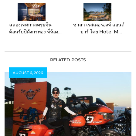
navigation
ฉลองเทศกาลตรุษจีน
ชาลา เรสเตอรองท์ แอนด์
ต้อนรับปีมังกรทอง ที่ห้อง
บาร์ โดย Hotel MYS
อาหารเรือนต้น โรงแรม
Khao Yai ร่วมกับเหล่าเซ
มณเฑียร สุรวงศ์ กรุงเทพฯ
เลบริตี้เชฟ พร้อมเปิด
ประสบการณ์ดินเนอร์คอร์ส
สุดพิเศษใน “MYSTIQUE
RELATED POSTS
Palatable Dining
AUGUST 6, 2026
Experience” ครั้งแรกวัน
ที่ 2 – 3 มี.ค. นี้