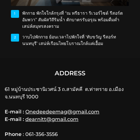
พักกาย พักใจใกล้กรุงที่ “ณ ทรีธารา ริเวอร์ไซด์ รีสอร์ต
1
อัมพวา” สัมผัสวิถีริมน้ำ ตักบาตรรับอรุณ พร้อมดื่มด่ำ
เสน่ห์สมุทรสงคราม
วาบไปพักกาย ย้อนเวลาไปพักใจที่ ‘ทับขวัญ รีสอร์ท
2
นนทบุรี’ เสน่ห์เรือนไทยโบราณใกล้แค่เอื้อม
ADDRESS
61 หมู่บ้านประชานิเวศน์ 3 ถ.สามัคคี ต.ท่าทราย อ.เมือง
จ.นนทบุรี 1000
E-mail :
Onedeedeemag@gmail.com
E-mail :
dearnitt@gmail.com
Phone
: 061-356-3556