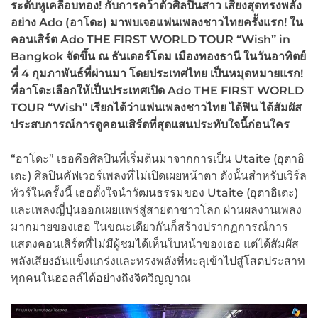
ระดับหูเคลือบทอง! กับการคว้าตัวศิลปินสาว เสียงสุดทรงพลัง
อย่าง Ado (อาโดะ) มาพบเจอแฟนเพลงชาวไทยครั้งแรก! ใน
คอนเสิร์ต Ado THE FIRST WORLD TOUR “Wish” in
Bangkok จัดขึ้น ณ ธันเดอร์โดม เมืองทองธานี ในวันอาทิตย์
ที่ 4 กุมภาพันธ์ที่ผ่านมา โดยประเทศไทย เป็นหมุดหมายแรก!
ที่อาโดะเลือกให้เป็นประเทศเปิด Ado THE FIRST WORLD
TOUR “Wish” เรียกได้ว่าแฟนเพลงชาวไทย ได้ฟิน ได้สัมผัส
ประสบการณ์การดูคอนเสิร์ตที่สุดแสนประทับใจนี้ก่อนใคร
“อาโดะ” เธอคือศิลปินที่เริ่มต้นมาจากการเป็น Utaite (อุตาอิ
เตะ) ศิลปินคัฟเวอร์เพลงที่ไม่เปิดเผยหน้าตา ดังนั้นสำหรับเวิร์ล
ทัวร์ในครั้งนี้ เธอตั้งใจนำวัฒนธรรมของ Utaite (อุตาอิเตะ)
และเพลงญี่ปุ่นออกเผยแพร่สู่สายตาชาวโลก ผ่านผลงานเพลง
มากมายของเธอ ในขณะเดียวกันก็สร้างปรากฏการณ์การ
แสดงคอนเสิร์ตที่ไม่มีผู้ชมได้เห็นใบหน้าของเธอ แต่ได้สัมผัส
พลังเสียงอันแข็งแกร่งและทรงพลังที่ทะลุเข้าไปสู่โสตประสาท
ทุกคนในฮอลล์ได้อย่างถึงจิตวิญญาณ