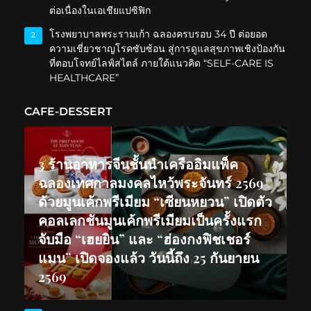
ต่อเนื่องในเอเชียแปซิฟิก
โรงพยาบาลพระรามเก้า ฉลองครบรอบ 34 ปี ต่อยอด
2
ความเชี่ยวชาญโรคซับซ้อน สู่การดูแลสุขภาพเชิงป้องกัน
ที่ตอบโจทย์ไลฟ์สไตล์ ภายใต้แนวคิด “SELF-CARE IS
HEALTHCARE”
CAFE-DESSERT
3 ร้านอาหารจีนชั้นนำเครืออิมแพ็ค
ฉลองเทศกาลมงคลไหว้พระจันทร์ 2569
ด้วยมูนเค้กพรีเมียม “เซียนหยวน” เปิดตัว
คอลเลกชันมูนเค้กพรีเมียมเป็นครั้งแรก
จับมือ “เฮยยิน” และ “ฮ่องกงฟิชเชอร์
แมน” เปิดจองแล้ว วันนี้ถึง 25 กันยายน
2569