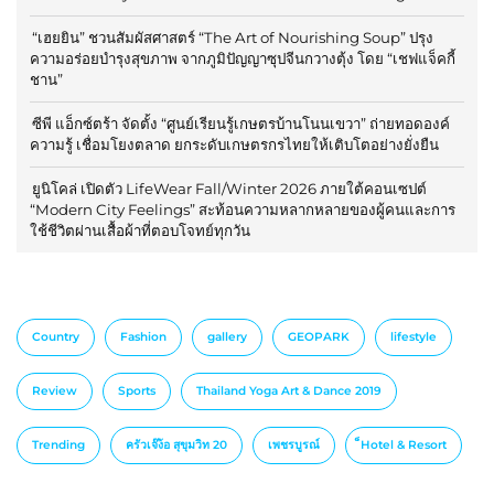
“เฮยยิน” ชวนสัมผัสศาสตร์ “The Art of Nourishing Soup” ปรุง
ความอร่อยบำรุงสุขภาพ จากภูมิปัญญาซุปจีนกวางตุ้ง โดย “เชฟแจ็คกี้
ชาน”
ซีพี แอ็กซ์ตร้า จัดตั้ง “ศูนย์เรียนรู้เกษตรบ้านโนนเขวา” ถ่ายทอดองค์
ความรู้ เชื่อมโยงตลาด ยกระดับเกษตรกรไทยให้เติบโตอย่างยั่งยืน
ยูนิโคล่ เปิดตัว LifeWear Fall/Winter 2026 ภายใต้คอนเซปต์
“Modern City Feelings” สะท้อนความหลากหลายของผู้คนและการ
ใช้ชีวิตผ่านเสื้อผ้าที่ตอบโจทย์ทุกวัน
Country
Fashion
gallery
GEOPARK
lifestyle
Review
Sports
Thailand Yoga Art & Dance 2019
Trending
ครัวเจ๊ง้อ สุขุมวิท 20
เพชรบูรณ์
็Hotel & Resort