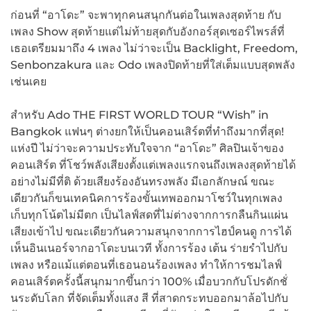
ก่อนที่ “อาโดะ” จะพาทุกคนสนุกกันต่อในเพลงสุดท้าย กับ
เพลง Show สุดท้ายแต่ไม่ท้ายสุดกับอังกอร์สุดเซอร์ไพรส์ที่
เธอเตรียมมาถึง 4 เพลง ไม่ว่าจะเป็น Backlight, Freedom,
Senbonzakura และ Odo เพลงปิดท้ายที่ใส่เต็มแบบสุดพลัง
เช่นเคย
สำหรับ Ado THE FIRST WORLD TOUR “Wish” in
Bangkok แฟนๆ ต่างยกให้เป็นคอนเสิร์ตที่ทำถึงมากที่สุด!
แห่งปี ไม่ว่าจะความประทับใจจาก “อาโดะ” ศิลปินเจ้าของ
คอนเสิร์ต ที่โชว์พลังเสียงตั้งแต่เพลงแรกจนถึงเพลงสุดท้ายได้
อย่างไม่มีที่ติ ด้วยเสียงร้องอันทรงพลัง มีเอกลักษณ์ ขณะ
เดียวกันก็ขนเทคนิคการร้องขั้นเทพออกมาโชว์ในทุกเพลง
เก็บทุกโน้ตไม่มีตก เป็นไลฟ์สดที่ไม่ต่างจากการกลืนกินแผ่น
เสียงเข้าไป ขณะเดียวกันความสนุกจากการไฮป์คนดู การได้
เห็นอินเนอร์จากอาโดะบนเวที ทั้งการร้อง เต้น ร่ายรำไปกับ
เพลง หรือแม้แต่ตอนที่เธอนอนร้องเพลง ทำให้การชมไลฟ์
คอนเสิร์ตครั้งนี้สนุกมากขึ้นกว่า 100% เมื่อบวกกับโปรดักชั่
นระดับโลก ที่จัดเต็มทั้งแสง สี ที่สาดกระทบออกมาล้อไปกับ