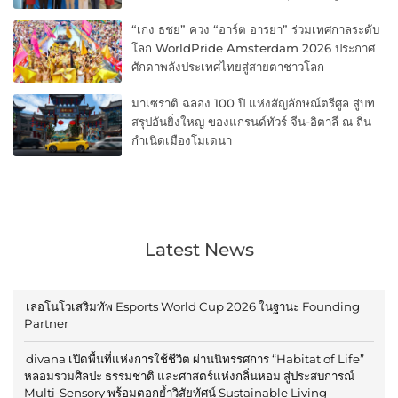
“เก่ง ธชย” ควง “อาร์ต อารยา” ร่วมเทศกาลระดับ
โลก WorldPride Amsterdam 2026 ประกาศ
ศักดาพลังประเทศไทยสู่สายตาชาวโลก
มาเซราติ ฉลอง 100 ปี แห่งสัญลักษณ์ตรีศูล สู่บท
สรุปอันยิ่งใหญ่ ของแกรนด์ทัวร์ จีน-อิตาลี ณ ถิ่น
กำเนิดเมืองโมเดนา
Latest News
เลอโนโวเสริมทัพ Esports World Cup 2026 ในฐานะ Founding
Partner
divana เปิดพื้นที่แห่งการใช้ชีวิต ผ่านนิทรรศการ “Habitat of Life”
หลอมรวมศิลปะ ธรรมชาติ และศาสตร์แห่งกลิ่นหอม สู่ประสบการณ์
Multi-Sensory พร้อมตอกย้ำวิสัยทัศน์ Sustainable Living