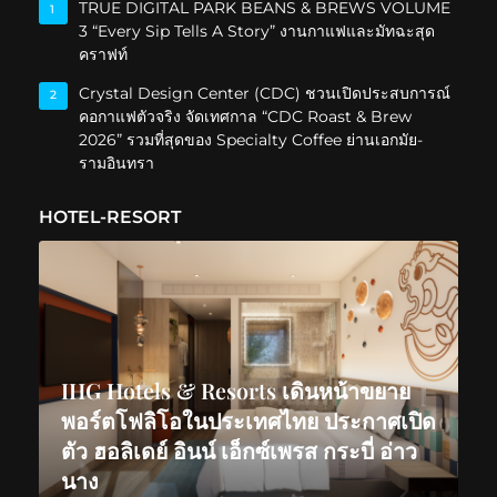
TRUE DIGITAL PARK BEANS & BREWS VOLUME
1
3 “Every Sip Tells A Story” งานกาแฟและมัทฉะสุด
คราฟท์
Crystal Design Center (CDC) ชวนเปิดประสบการณ์
2
คอกาแฟตัวจริง จัดเทศกาล “CDC Roast & Brew
2026” รวมที่สุดของ Specialty Coffee ย่านเอกมัย-
รามอินทรา
HOTEL-RESORT
IHG Hotels & Resorts เดินหน้าขยาย
พอร์ตโฟลิโอในประเทศไทย ประกาศเปิด
ตัว ฮอลิเดย์ อินน์ เอ็กซ์เพรส กระบี่ อ่าว
นาง