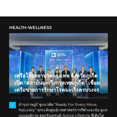
HEALTH-WELLNESS
เครือโรงพยาบาลกรุงเทพ จังหวัดภูเก็ต
เปิด “สถาบันมะเร็งกรุงเทพภูเก็ต” เชื่อม
เครือข่ายการรักษาโรคมะเร็งครบวงจร
บำรุงราษฎร์ ชูแนวคิด “Ready For Every Move,
1
Naturally” ยกระดับศูนย์เวชศาสตร์การกีฬาและข้อ ดูแล
แบบองค์รวม ตอบรับเทรนด์ Active Lifestyle ที่เติบโต