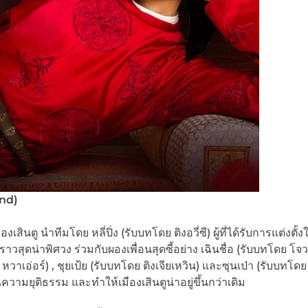
nd)
ินตู นำทีมโดย หลี่ปิ่ง (รับบทโดย ติงอวี่ซี) ผู้ที่ได้รับการแต่งตั้งใ
วสุดน่าพิศวง ร่วมกับผองเพื่อนสุดซี้อย่าง เฉินชื่อ (รับบทโดย โจวฉ
หวาเอ่อร์) , ชุยเป้ย (รับบทโดย ติงเจียเหวิน) และซุนเป่า (รับบทโดย 
ความยุติธรรม และทำให้เมืองเสินตูน่าอยู่ขึ้นกว่าเดิม