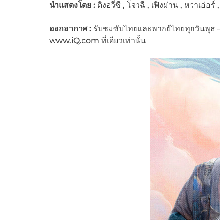
นำแสดงโดย :
ติงอวี่ซี , โจวฉี , เฟิงม่าน , หวาเอ่อร์
ออกอากาศ :
รับชมซับไทยและพากย์ไทยทุกวันพุธ – วั
www.iQ.com ที่เดียวเท่านั้น