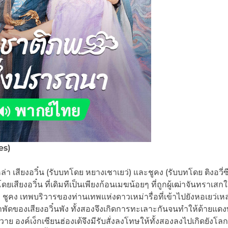
es)
า เสียงอวิ๋น (รับบทโดย หยางเชาเยว่) และชูคง (รับบทโดย ติงอวี่ซ
ยเสียงอวิ๋น ที่เดิมทีเป็นเพียงก้อนเมฆน้อยๆ ที่ถูกผู้เฒ่าจันทราเสก
ับ ชูคง เทพบริวารของท่านเทพแห่งดาวเหม่ารื่อที่เข้าไปยังหอเยว่เห
ิญทำพัดของเสียงอวิ๋นพัง ทั้งสองจึงเกิดการทะเลาะกันจนทำให้ด้ายแดง
วาย องค์เง็กเซียนฮ่องเต้จึงมีรับสั่งลงโทษให้ทั้งสองลงไปเกิดยังโลก