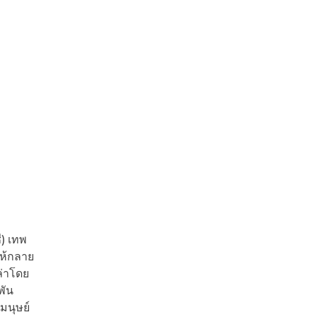
ี) เทพ
ให้กลาย
ล่าโดย
พัน
มนุษย์