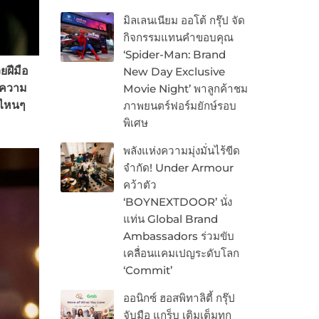
มิลเลนเนียม ออโต้ กรุ๊ป จัด
กิจกรรมแทนคำขอบคุณ
‘Spider-Man: Brand
ยฝีมือ
New Day Exclusive
น์ความ
Movie Night’ พาลูกค้าชม
ทไหนๆ
ภาพยนตร์ฟอร์มยักษ์รอบ
พิเศษ
พลังแห่งความมุ่งมั่นไร้ขีด
จำกัด! Under Armour
คว้าตัว
‘BOYNEXTDOOR’ นั่ง
แท่น Global Brand
Ambassadors ร่วมขับ
เคลื่อนแคมเปญระดับโลก
‘Commit’
ออนิกซ์ ฮอสพิทาลิตี้ กรุ๊ป
จับมือ แกร็บ เติมเต็มทุก