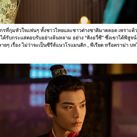
ังกรที่กุมหัวใจแฟนๆ ทั้งชาวไทยและชาวต่างชาติมาตลอด เพราะด้ว
ได้รับกระแสตอบรับอย่างล้นหลาม อย่าง “ติงอวี่ซี” ซึ่งเขาได้พิสูจ
รื่อง ไม่ว่าจะเป็นซีรีส์แนวโรแมนติก , พีเรียด หรือดราม่า บ