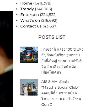
Home
(1,411,378)
Trendy
(240,106)
Entertain
(224,522)
What’s on
(216,692)
Contact us
(43,637)
POSTS LIST
มาเซราติ ฉลอง 100 ปี แห่ง
สัญลักษณ์ตรีศูล สู่บทสรุป
อันยิ่งใหญ่ ของแกรนด์ทัวร์
จีน-อิตาลี ณ ถิ่นกำเนิด
เมืองโมเดนา
AIS SIAM เปิดตัว
“Matcha Social Club”
คอมมูนิตี้สเปซสายมัจฉะ
ใจกลางสยาม เอาใจวัยรุ่น
Gen Z