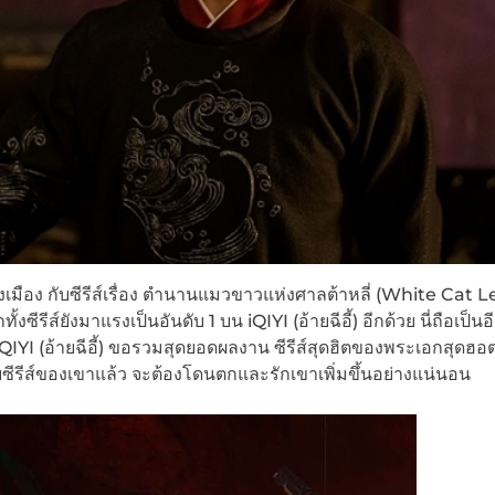
มือง กับซีรีส์เรื่อง ตำนานแมวขาวแห่งศาลต้าหลี่ (White Cat 
ีรีส์ยังมาแรงเป็นอันดับ 1 บน iQIYI (อ้ายฉีอี้) อีกด้วย นี่ถือเป็นอี
IYI (อ้ายฉีอี้) ขอรวมสุดยอดผลงาน ซีรีส์สุดฮิตของพระเอกสุดฮอต ต
ครบซีรีส์ของเขาแล้ว จะต้องโดนตกและรักเขาเพิ่มขึ้นอย่างแน่นอน