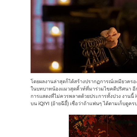
โดยผลงานล่าสุดก็ได้สร้างปรากฏการณ์เหมียวครองเ
ในบทบาทน้องแมวสุดคิ้วท์ที่มาร่วมไขคดีปริศนา อีกทั้งซ
การแสดงที่ไม่ควรพลาดด้วยประการทั้งปวง งานนี้ iQ
บน iQIYI (อ้ายฉีอี้) เชื่อว่าถ้าแฟนๆ ได้ตามเก็บดู