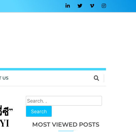
T US
ซี”
Search
IYI
MOST VIEWED POSTS