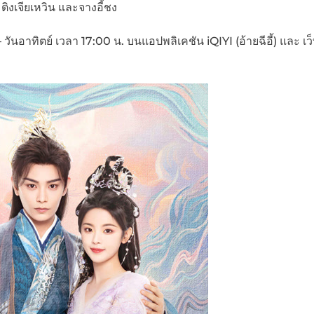
 , ติงเจียเหวิน และจางอี้ชง
นอาทิตย์ เวลา 17:00 น. บนแอปพลิเคชัน iQIYI (อ้ายฉีอี้) และ เว