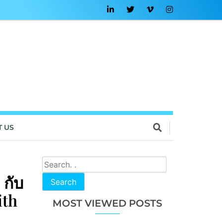
T US
กับ
Search
ith
MOST VIEWED POSTS