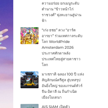
ความอร่อย ยกเมนูระดับ
ตำนาน “ข้าวหน้าไก่
ราชวงศ์” พุ่งทะยานสู่น่าน
ฟ้า
“เก่ง ธชย” ควง “อาร์ต
อารยา” ร่วมเทศกาลระดับ
โลก WorldPride
Amsterdam 2026
ประกาศศักดาพลัง
ประเทศไทยสู่สายตาชาว
โลก
มาเซราติ ฉลอง 100 ปี แห่ง
สัญลักษณ์ตรีศูล สู่บทสรุป
อันยิ่งใหญ่ ของแกรนด์ทัวร์
จีน-อิตาลี ณ ถิ่นกำเนิด
เมืองโมเดนา
AIS SIAM เปิดตัว