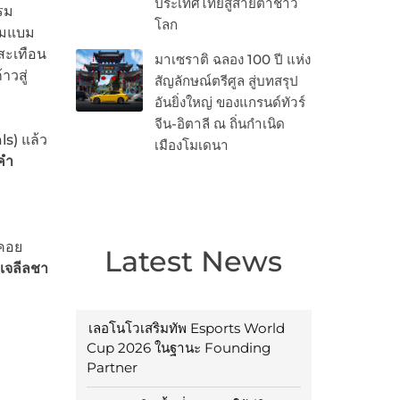
ประเทศไทยสู่สายตาชาว
รม
โลก
บมแบม
สะเทือน
มาเซราติ ฉลอง 100 ปี แห่ง
าวสู่
สัญลักษณ์ตรีศูล สู่บทสรุป
อันยิ่งใหญ่ ของแกรนด์ทัวร์
จีน-อิตาลี ณ ถิ่นกำเนิด
s) แล้ว
เมืองโมเดนา
คำ
อคอย
Latest News
-เจลีลชา
เลอโนโวเสริมทัพ Esports World
Cup 2026 ในฐานะ Founding
Partner