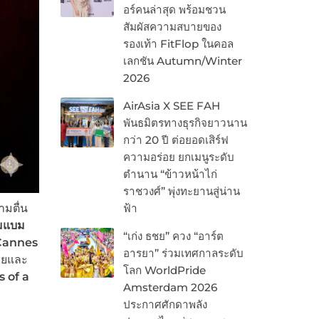
อร์คนล่าสุด พร้อมชวน
สัมผัสความสบายของ
รองเท้า FitFlop ในคอล
เลกชัน Autumn/Winter
2026
AirAsia X SEE FAH
พันธมิตรทางธุรกิจยาวนาน
กว่า 20 ปี ต่อยอดเสิร์ฟ
ความอร่อย ยกเมนูระดับ
ตำนาน “ข้าวหน้าไก่
ราชวงศ์” พุ่งทะยานสู่น่าน
มตื่น
ฟ้า
มแบม
“เก่ง ธชย” ควง “อาร์ต
Cannes
อารยา” ร่วมเทศกาลระดับ
ทยและ
โลก WorldPride
 of a
Amsterdam 2026
ประกาศศักดาพลัง