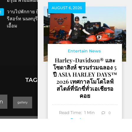
อรุณ พร้อมดื่มด่ำเสน่ห์สมุทรสงคราม
AUGUST 6, 2026
วาบไปพักกาย ย้อนเวลาไปพักใจที่ ‘ทับขวัญ
2
รีสอร์ท นนทบุรี’ เสน่ห์เรือนไทยโบราณใกล้แค่
เอื้อม
Entertain News
Harley-Davidson® และ
โซดาสิงห์ ชวนร่วมฉลอง 5
ปี ASIA HARLEY DAYS™
TAGS
2026 เทศกาลโมโตไลฟ์
สไตล์ที่นักขี่ทั่วเอเชียรอ
คอย
lifestyle
n
gallery
GEOPARK
Read Time:
1
Min
0
Trending
Read more
Thailand Yoga Art & Dance 2019