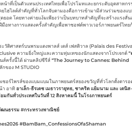
บัติหน้าที่เป็นตัวแทนประเทศไทยเพื่อโปรโมทและยกระดับอุตสาหกร
ยไฮไลต์สำคัญที่ทั่วโลกจับตามองคือการเข้ามามีส่วนร่วมของแ
ดยอด โดยทางค่ายแง้มเพียงว่าเป็นบทบาทสำคัญที่จะสร้างแรงสั่น
จน์ฝีมือทางการแสดงครั้งสำคัญเพื่อพาซอฟต์พาวเวอร์ภาพยนตร์ไทยก้
ัติศาสตร์บนพรมแดงพาลส์ เดส์ เฟสติวาล (Palais des Festival
xclusive ความยิ่งใหญ่และความทุ่มเทของนักแสดงจากโปรเจกต์
“
์ครั้งนี้ได้ ผ่านคลิปซีรีส์
“
The Journey to Cannes: Behind
หลักของ M STUDIO
ุดเซอร์ไพรส์ของแบมแบมในภาพยนตร์สยองขวัญที่ทั่วโลกตั้งตาร
้า อาทิ
อาเล็ก-ธีรเดช เมธาวรายุทธ
, ชาคริต แย้มนาม และ
เดนิส
กันทั่วประเทศในวันที่ 12 สิงหาคมนี้ ในโรงภาพยนตร์
ัฒนธรรม #กระทรวงพาณิชย์
s2026 ​#BamBam_ConfessionsOfaShaman