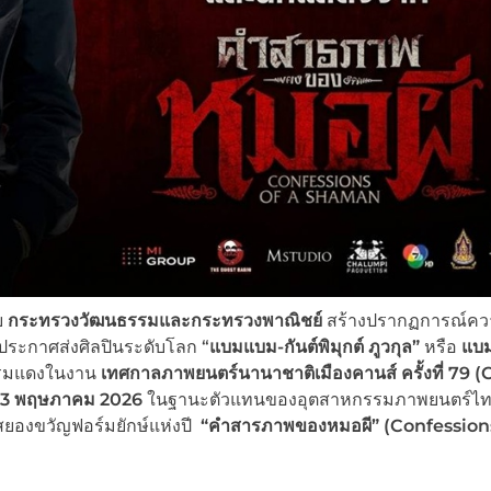
บ
กระทรวงวัฒนธรรม
และกระทรวงพาณิชย์
สร้างปรากฏการณ์ควา
รประกาศส่งศิลปินระดับโลก “
แบมแบม-กันต์พิมุกต์ ภูวกุล”
หรือ
แบ
นพรมแดงในงาน
เทศกาลภาพยนตร์นานาชาติเมืองคานส์ ครั้งที่ 79 (
12-23 พฤษภาคม 2026
ในฐานะตัวแทนของอุตสาหกรรมภาพยนตร์ไ
ยองขวัญฟอร์มยักษ์แห่งปี
“คำสารภาพของหมอผี” (
Confessions