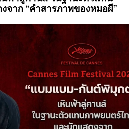
ดงจาก “คำสารภาพของหมอผี”