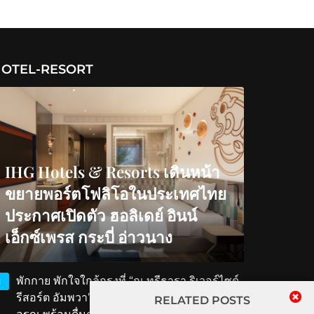
OTEL-RESORT
IHG Hotels & Resorts เดินหน้า
ขยายพอร์ตโฟลิโอในประเทศไทย
ประกาศเปิดตัว ฮอลิเดย์ อินน์
เอ็กซ์เพรส กระบี่ อ่าวนาง
พักกาย พักใจใกล้กรุงที่ “ณ ทรีธารา ริเวอร์ไซด์
1
รีสอร์ต อัมพวา” สัมผัสวิถีริมน้ำ ตักบาตรรับ
RELATED POSTS