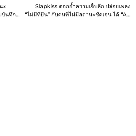
คณะ
Slapkiss ตอกย้ำความเจ็บลึก ปล่อยเพลง
บันทึก
“ไม่มีที่ยืน” กับคนที่ไม่มีสถานะชัดเจน ได้ “AA
การณ์
วง BUS” มาแสดงเอ็มวีสุดอิน
ห้แก่