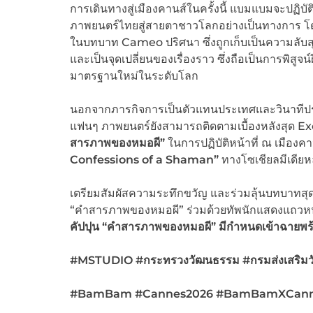
การเดินทางสู่เมืองคานส์ในครั้งนี้ แบมแบมจะปฏิ
ภาพยนตร์ไทยสู่สายตาชาวโลกอย่างเป็นทางการ โด
ในบทบาท Cameo ปริศนา ซึ่งถูกเก็บเป็นความลับสุ
และเป็นจุดเปลี่ยนของเรื่องราว ซึ่งถือเป็นการพิสู
มาตรฐานใหม่ในระดับโลก
นอกจากภารกิจการเป็นตัวแทนประเทศและวินาทีประว
แฟนๆ ภาพยนตร์ยังสามารถติดตามเบื้องหลังสุด E
สารภาพของหมอผี”
ในการปฏิบัติหน้าที่ ณ เมืองคานส
Confessions of a Shaman”
ทางโซเชียลมีเดีย
เตรียมสัมผัสความระทึกขวัญ และร่วมลุ้นบทบาทส
“คำสารภาพของหมอผี” ร่วมด้วยทัพนักแสดงแถวหน
คัปปุน
“คำสารภาพของหมอผี” มีกำหนดเข้าฉายพร้อม
#MSTUDIO #กระทรวงวัฒนธรรม #กรมส่งเสริมว
#BamBam #Cannes2026
#BamBamXCanne