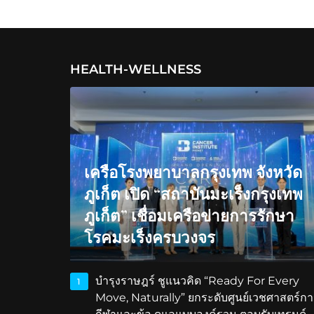
HEALTH-WELLNESS
เครือโรงพยาบาลกรุงเทพ จังหวัด
ภูเก็ต เปิด “สถาบันมะเร็งกรุงเทพ
ภูเก็ต” เชื่อมเครือข่ายการรักษา
โรคมะเร็งครบวงจร
บำรุงราษฎร์ ชูแนวคิด “Ready For Every
1
Move, Naturally” ยกระดับศูนย์เวชศาสตร์กา