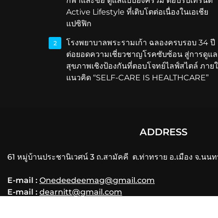
กีฬาและข้อ ดูแลแบบองค์รวม ตอบรับเทรนด์
Active Lifestyle ที่เติบโตต่อเนื่องในเอเชีย
แปซิฟิก
โรงพยาบาลพระรามเก้า ฉลองครบรอบ 34 ปี
2
ต่อยอดความเชี่ยวชาญโรคซับซ้อน สู่การดูแล
สุขภาพเชิงป้องกันที่ตอบโจทย์ไลฟ์สไตล์ ภายใ
แนวคิด “SELF-CARE IS HEALTHCARE”
ADDRESS
61 หมู่บ้านประชานิเวศน์ 3 ถ.สามัคคี ต.ท่าทราย อ.เมือง จ.นนท
E-mail :
Onedeedeemag@gmail.com
E-mail :
dearnitt@gmail.com
Phone
: 061-356-3556