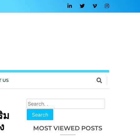
T US
ิม
Search
ง
MOST VIEWED POSTS