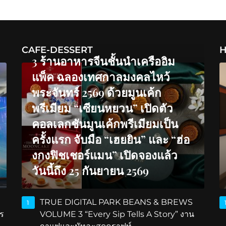
CAFE-DESSERT
H
3 ร้านอาหารจีนชั้นนำเครืออิม
แพ็ค ฉลองเทศกาลมงคลไหว้
พระจันทร์ 2569 ด้วยมูนเค้ก
พรีเมียม “เซียนหยวน” เปิดตัว
คอลเลกชันมูนเค้กพรีเมียมเป็น
ครั้งแรก จับมือ “เฮยยิน” และ “ฮ่อ
งกงฟิชเชอร์แมน” เปิดจองแล้ว
วันนี้ถึง 25 กันยายน 2569
TRUE DIGITAL PARK BEANS & BREWS
1
ร
VOLUME 3 “Every Sip Tells A Story” งาน