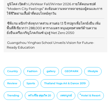
ยูนิโคล่ เปิดตัว LifeWear Fall/Winter 2026 ภายใต้คอนเซปต์
“Modern City Feelings” สะท้อนความหลากหลายของผู้คนและการ
ใช้ชีวิตผ่านเสื้อผ้าที่ตอบโจทย์ทุกวัน
ซีพีแรม ผนึกกำลังทุกภาคส่วน สานต่อ 13 ปี #ปลูกเพื่อโลกยั่งยืน เพิ่ม
พื้นที่สีเขียวกว่า 288,000 ตารางเมตร หนุนยุทธศาสตร์ด้านความ
ยั่งยืนเครือเจริญโภคภัณฑ์ มุ่งสู่ Net Zero 2050
Guangzhou Yinghao School Unveils Vision for Future-
Ready Education
Country
Fashion
gallery
GEOPARK
lifestyle
Review
Sports
Thailand Yoga Art & Dance 2019
Trending
ครัวเจ๊ง้อ สุขุมวิท 20
เพชรบูรณ์
็Hotel & Resort