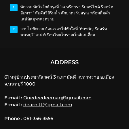
พักกาย พักใจใกล้กรุงที่ “ณ ทรีธารา ริเวอร์ไซด์ รีสอร์ต
1
อัมพวา” สัมผัสวิถีริมน้ำ ตักบาตรรับอรุณ พร้อมดื่มด่ำ
เสน่ห์สมุทรสงคราม
วาบไปพักกาย ย้อนเวลาไปพักใจที่ ‘ทับขวัญ รีสอร์ท
2
นนทบุรี’ เสน่ห์เรือนไทยโบราณใกล้แค่เอื้อม
ADDRESS
61 หมู่บ้านประชานิเวศน์ 3 ถ.สามัคคี ต.ท่าทราย อ.เมือง
จ.นนทบุรี 1000
E-mail :
Onedeedeemag@gmail.com
E-mail :
dearnitt@gmail.com
Phone
: 061-356-3556