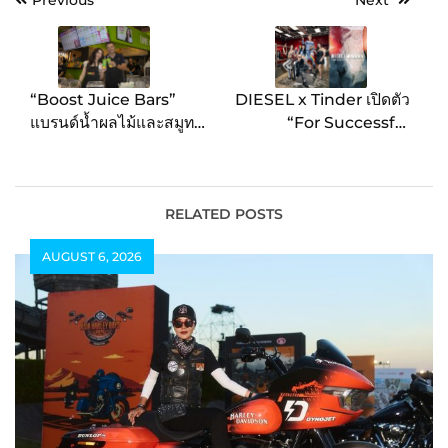
Previous
Next
navigation
“Boost Juice Bars”
DIESEL x Tinder เปิดตัว
แบรนด์น้ำผลไม้และสมูทตี้
“For Successful
ระดับพรีเมียมจาก
Loving” แคมเปญระดับ
ออสเตรเลีย เปิดตัว “เบล
โลกต้อนรับ Pride Month
ล่า-ราณี แคมเปน” ใน
คอลลาบอเรชั่นสุดพิเศษ
ฐานะแบรนด์แอมบาสเดอร์
ร่วมเฉลิมฉลองความรักใน
RELATED POSTS
คนแรก
ทุกรูปแบบ
AUGUST 6, 2026