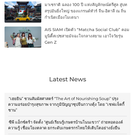
มาเซราติ ฉลอง 100 ปี แห่งสัญลักษณ์ตรีศูล สู่บท
สรุปอันยิ่งใหญ่ ของแกรนด์ทัวร์ จีน-อิตาลี ณ ถิ่น
กำเนิดเมืองโมเดนา
AIS SIAM เปิดตัว “Matcha Social Club” คอม
มูนิตี้สเปซสายมัจฉะใจกลางสยาม เอาใจวัยรุ่น
Gen Z
Latest News
“เฮยยิน” ชวนสัมผัสศาสตร์ “The Art of Nourishing Soup” ปรุง
ความอร่อยบำรุงสุขภาพ จากภูมิปัญญาซุปจีนกวางตุ้ง โดย “เชฟแจ็คกี้
ชาน”
ซีพี แอ็กซ์ตร้า จัดตั้ง “ศูนย์เรียนรู้เกษตรบ้านโนนเขวา” ถ่ายทอดองค์
ความรู้ เชื่อมโยงตลาด ยกระดับเกษตรกรไทยให้เติบโตอย่างยั่งยืน