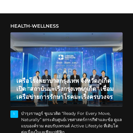
HEALTH-WELLNESS
เครือโรงพยาบาลกรุงเทพ จังหวัดภูเก็ต
เปิด “สถาบันมะเร็งกรุงเทพภูเก็ต” เชื่อม
เครือข่ายการรักษาโรคมะเร็งครบวงจร
บำรุงราษฎร์ ชูแนวคิด “Ready For Every Move,
1
Naturally” ยกระดับศูนย์เวชศาสตร์การกีฬาและข้อ ดูแล
แบบองค์รวม ตอบรับเทรนด์ Active Lifestyle ที่เติบโต
ต่อเนื่องในเอเชียแปซิฟิก