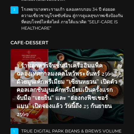
โรงพยาบาลพระรามเก้า ฉลองครบรอบ 34 ปี ต่อยอด
2
ความเชี่ยวชาญโรคซับซ้อน สู่การดูแลสุขภาพเชิงป้องกัน
ที่ตอบโจทย์ไลฟ์สไตล์ ภายใต้แนวคิด “SELF-CARE IS
HEALTHCARE”
CAFE-DESSERT
3 ร้านอาหารจีนชั้นนำเครืออิมแพ็ค
ฉลองเทศกาลมงคลไหว้พระจันทร์ 2569
ด้วยมูนเค้กพรีเมียม “เซียนหยวน” เปิดตัว
คอลเลกชันมูนเค้กพรีเมียมเป็นครั้งแรก
จับมือ “เฮยยิน” และ “ฮ่องกงฟิชเชอร์
แมน” เปิดจองแล้ว วันนี้ถึง 25 กันยายน
2569
TRUE DIGITAL PARK BEANS & BREWS VOLUME
1