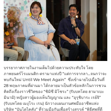
บรรยากาศภายในงานเต็มไปด้วยความประทับใจ โดย
ภาพยนตร์โรแมนติก-ดรามาแห่งปี “แด่การจากลา…จนกว่าจะ
พบกันใหม่ Until We Meet Again” ซึ่งเข้าฉายไปเมื่อวันที่
28 พฤษภาคมที่ผ่านมา ได้กลายมาเป็นหัวข้อหลักในการชวน
คิดถึงเรื่องราวชีวิตของ “ชิมิซึ มิโซระ” (รับบทโดย ฮามาเบะ
มินามิ) หญิงสาวผู้มองเห็นวิญญาณ และ “อุรุชิบาระ เรย์จิ”
(รับบทโดย เมงุโระ เรน) นักวางแผนงานศพมืออาชีพแห่ง
บริษัท “บันโดไคคัง” ที่ร่วมมือกันเพื่อสร้างสรรค์ “พิธีศพที่ดี