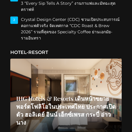
3 “Every Sip Tells A Story” งานกาแฟและมัทฉะสุด
คราฟท์
Crystal Design Center (CDC) ชวนเปิดประสบการณ์
2
คอกาแฟตัวจริง จัดเทศกาล “CDC Roast & Brew
2026” รวมที่สุดของ Specialty Coffee ย่านเอกมัย-
รามอินทรา
HOTEL-RESORT
IHG Hotels & Resorts เดินหน้าขยาย
พอร์ตโฟลิโอในประเทศไทย ประกาศเปิด
ตัว ฮอลิเดย์ อินน์ เอ็กซ์เพรส กระบี่ อ่าว
นาง