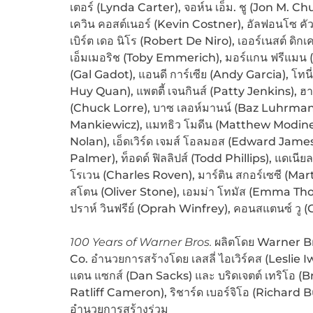
เตอร์ (Lynda Carter), จอห์น เอ็ม. ชู (Jon M. Ch
เควิน คอสต์เนอร์ (Kevin Costner), อัลฟอนโซ ค
เบิร์ต เดอ นิโร (Robert De Niro), เออร์เนสต์ ดิกเ
เอ็มเมอริช (Toby Emmerich), มอร์แกน ฟรีแมน (
(Gal Gadot), แอนดี การ์เซีย (Andy Garcia), โทนี
Huy Quan), แพตตี้ เจนกินส์ (Patty Jenkins), ฮาร
(Chuck Lorre), บาซ เลอห์มานน์ (Baz Luhrmann)
Mankiewicz), แมทธิว โมดีน (Matthew Modine),
Nolan), เอ็ดเวิร์ด เจมส์ โอลมอส (Edward James 
Palmer), ท็อดด์ ฟิลลิปส์ (Todd Phillips), แดเนีย
โรเวน (Charles Roven), มาร์ติน สกอร์เซซี (Mar
สโตน (Oliver Stone), เอมม่า โทมัส (Emma Thom
ปราห์ วินฟรีย์ (Oprah Winfrey), คอนสแตนซ์ ว
100 Years of Warner Bros.
ผลิตโดย Warner Br
Co. อำนวยการสร้างโดย เลสลี่ ไอเวิร์คส (Leslie 
แดน แซกส์ (Dan Sacks) และ บริดเจตต์ เทริโอ (B
Ratliff Cameron), ริชาร์ด เบอร์จิโอ (Richard B
อำนวยการสร้างร่วม