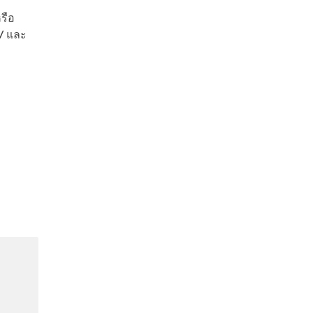
รือ
V และ