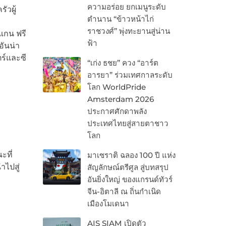
ความอร่อย ยกเมนูระดับ
ัวผู้
ตำนาน “ข้าวหน้าไก่
ง
ราชวงศ์” พุ่งทะยานสู่น่าน
แกน ฟรี
ฟ้า
อันน่า
ตร์และซี
“เก่ง ธชย” ควง “อาร์ต
อารยา” ร่วมเทศกาลระดับ
โลก WorldPride
Amsterdam 2026
ประกาศศักดาพลัง
ประเทศไทยสู่สายตาชาว
โลก
ะที่
มาเซราติ ฉลอง 100 ปี แห่ง
ไปสู่
สัญลักษณ์ตรีศูล สู่บทสรุป
อันยิ่งใหญ่ ของแกรนด์ทัวร์
จีน-อิตาลี ณ ถิ่นกำเนิด
เมืองโมเดนา
AIS SIAM เปิดตัว