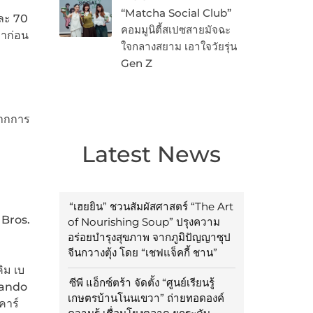
“Matcha Social Club”
และ 70
คอมมูนิตี้สเปซสายมัจฉะ
มาก่อน
ใจกลางสยาม เอาใจวัยรุ่น
Gen Z
จากการ
Latest News
“เฮยยิน” ชวนสัมผัสศาสตร์ “The Art
 Bros.
of Nourishing Soup” ปรุงความ
อร่อยบำรุงสุขภาพ จากภูมิปัญญาซุป
จีนกวางตุ้ง โดย “เชฟแจ็คกี้ ชาน”
ิม เบ
ซีพี แอ็กซ์ตร้า จัดตั้ง “ศูนย์เรียนรู้
rlando
เกษตรบ้านโนนเขวา” ถ่ายทอดองค์
คาร์