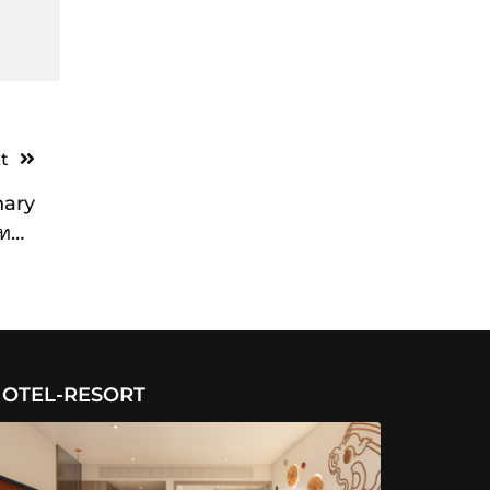
t
nary
ยสู่
ท่อง
อาหาร
OTEL-RESORT