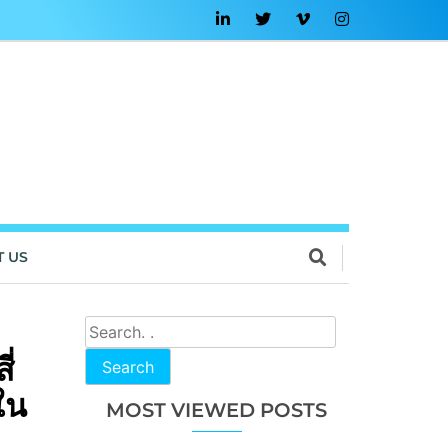
T US
่
Search
ใน
MOST VIEWED POSTS