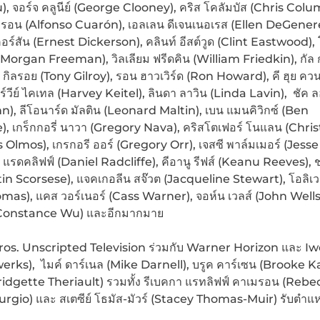
u), จอร์จ คลูนีย์ (George Clooney), คริส โคลัมบัส (Chris Col
ัวรอน (Alfonso Cuarón), เอลเลน ดีเจนเนอเรส (Ellen DeGenere
คอร์สัน (Ernest Dickerson), คลินท์ อีสต์วูด (Clint Eastwood), โ
Morgan Freeman), วิลเลียม ฟรีดคิน (William Friedkin), กัล 
่ กิลรอย (Tony Gilroy), รอน ฮาวเวิร์ด (Ron Howard), คี ฮุย คว
์วีย์ ไคเทล (Harvey Keitel), ลินดา ลาวิน (Linda Lavin), ชัค ล
, ลีโอนาร์ด มัลติน (Leonard Maltin), เบน แมนคิวิกซ์ (Ben
 เกร็กกอรี่ นาวา (Gregory Nava), คริสโตเฟอร์ โนแลน (Chri
Olmos), เกรกอรี ออร์ (Gregory Orr), เจสซี พาล์มเมอร์ (Jesse
ล แรดคลิฟฟ์ (Daniel Radcliffe), คีอานู รีฟส์ (Keanu Reeves), ช
tin Scorsese), แจคเกอลีน สจ๊วต (Jacqueline Stewart), โอลิเว
as), แคส วอร์เนอร์ (Cass Warner), จอห์น เวลส์ (John Wells
ู (Constance Wu) และอีกมากมาย
os. Unscripted Television ร่วมกับ Warner Horizon และ Iw
Iwerks), ไมค์ ดาร์เนล (Mike Darnell), บรูค คาร์เซน (Brooke K
ridgette Theriault) รวมทั้ง รีเบคกา แรทลิฟฟ์ คาเมรอน (Rebe
urgio) และ สเตซีย์ โธมัส-มัวร์ (Stacey Thomas-Muir) รับตำแหน