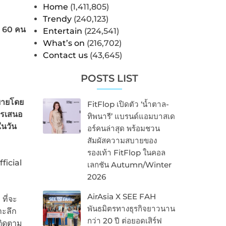
Home
(1,411,805)
Trendy
(240,123)
า 60 คน
Entertain
(224,541)
What’s on
(216,702)
Contact us
(43,645)
POSTS LIST
ยายโดย
FitFlop เปิดตัว ‘น้ำตาล-
ารเสนอ
ทิพนารี’ แบรนด์แอมบาสเด
นวัน
อร์คนล่าสุด พร้อมชวน
สัมผัสความสบายของ
รองเท้า FitFlop ในคอล
ficial
เลกชัน Autumn/Winter
2026
AirAsia X SEE FAH
.
ที่จะ
พันธมิตรทางธุรกิจยาวนาน
าะลึก
กว่า 20 ปี ต่อยอดเสิร์ฟ
ปติดตาม