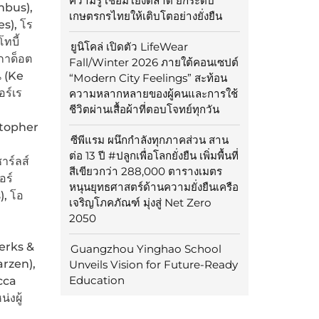
ความรู้ เชื่อมโยงตลาด ยกระดับ
umbus),
เกษตรกรไทยให้เติบโตอย่างยั่งยืน
s), โร
ทบี้
ยูนิโคล่ เปิดตัว LifeWear
กาด็อต
Fall/Winter 2026 ภายใต้คอนเซปต์
น (Ke
“Modern City Feelings” สะท้อน
อร์เร
ความหลากหลายของผู้คนและการใช้
ชีวิตผ่านเสื้อผ้าที่ตอบโจทย์ทุกวัน
stopher
ซีพีแรม ผนึกกำลังทุกภาคส่วน สาน
ต่อ 13 ปี #ปลูกเพื่อโลกยั่งยืน เพิ่มพื้นที่
าร์ลส์
สีเขียวกว่า 288,000 ตารางเมตร
อร์
หนุนยุทธศาสตร์ด้านความยั่งยืนเครือ
), โอ
เจริญโภคภัณฑ์ มุ่งสู่ Net Zero
2050
erks &
Guangzhou Yinghao School
arzen),
Unveils Vision for Future-Ready
Education
cca
่งผู้