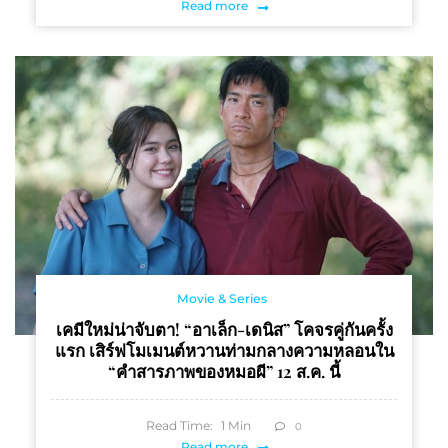
Read more
Movie & Series
เคมีใหม่น่าจับตา! “อาเล็ก-เดนิส” โคจรคู่กันครั้ง
แรก เสิร์ฟโมเมนต์หวานท่ามกลางความหลอนใน
“คำสารภาพของหมอผี” 12 ส.ค. นี้
Read Time:
1
Min
0
Read more