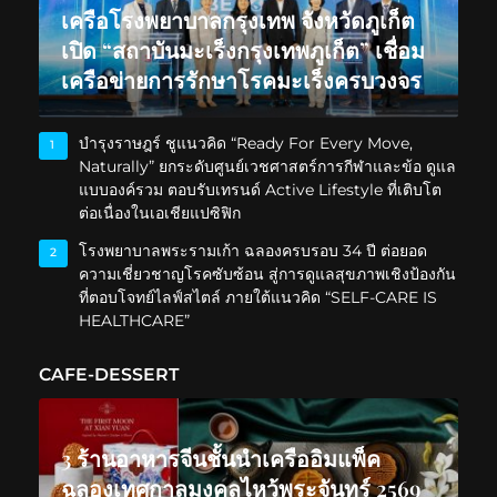
เครือโรงพยาบาลกรุงเทพ จังหวัดภูเก็ต
เปิด “สถาบันมะเร็งกรุงเทพภูเก็ต” เชื่อม
เครือข่ายการรักษาโรคมะเร็งครบวงจร
บำรุงราษฎร์ ชูแนวคิด “Ready For Every Move,
1
Naturally” ยกระดับศูนย์เวชศาสตร์การกีฬาและข้อ ดูแล
แบบองค์รวม ตอบรับเทรนด์ Active Lifestyle ที่เติบโต
ต่อเนื่องในเอเชียแปซิฟิก
โรงพยาบาลพระรามเก้า ฉลองครบรอบ 34 ปี ต่อยอด
2
ความเชี่ยวชาญโรคซับซ้อน สู่การดูแลสุขภาพเชิงป้องกัน
ที่ตอบโจทย์ไลฟ์สไตล์ ภายใต้แนวคิด “SELF-CARE IS
HEALTHCARE”
CAFE-DESSERT
3 ร้านอาหารจีนชั้นนำเครืออิมแพ็ค
ฉลองเทศกาลมงคลไหว้พระจันทร์ 2569