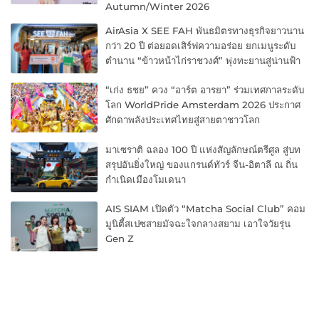
Autumn/Winter 2026
AirAsia X SEE FAH พันธมิตรทางธุรกิจยาวนาน
กว่า 20 ปี ต่อยอดเสิร์ฟความอร่อย ยกเมนูระดับ
ตำนาน “ข้าวหน้าไก่ราชวงศ์” พุ่งทะยานสู่น่านฟ้า
“เก่ง ธชย” ควง “อาร์ต อารยา” ร่วมเทศกาลระดับ
โลก WorldPride Amsterdam 2026 ประกาศ
ศักดาพลังประเทศไทยสู่สายตาชาวโลก
มาเซราติ ฉลอง 100 ปี แห่งสัญลักษณ์ตรีศูล สู่บท
สรุปอันยิ่งใหญ่ ของแกรนด์ทัวร์ จีน-อิตาลี ณ ถิ่น
กำเนิดเมืองโมเดนา
AIS SIAM เปิดตัว “Matcha Social Club” คอม
มูนิตี้สเปซสายมัจฉะใจกลางสยาม เอาใจวัยรุ่น
Gen Z