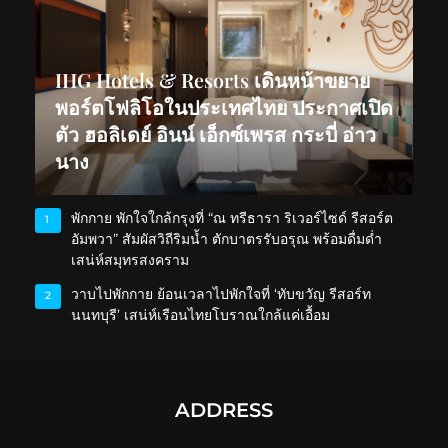
IHG Hotels & Resorts เดินหน้าขยาย
พอร์ตโฟลิโอในประเทศไทย ประกาศเปิด
ตัว ฮอลิเดย์ อินน์ เอ็กซ์เพรส กระบี่ อ่าว
นาง
พักกาย พักใจใกล้กรุงที่ “ณ ทรีธารา ริเวอร์ไซด์ รีสอร์ต
1
อัมพวา” สัมผัสวิถีริมน้ำ ตักบาตรรับอรุณ พร้อมดื่มด่ำ
เสน่ห์สมุทรสงคราม
วาบไปพักกาย ย้อนเวลาไปพักใจที่ ‘ทับขวัญ รีสอร์ท
2
นนทบุรี’ เสน่ห์เรือนไทยโบราณใกล้แค่เอื้อม
ADDRESS