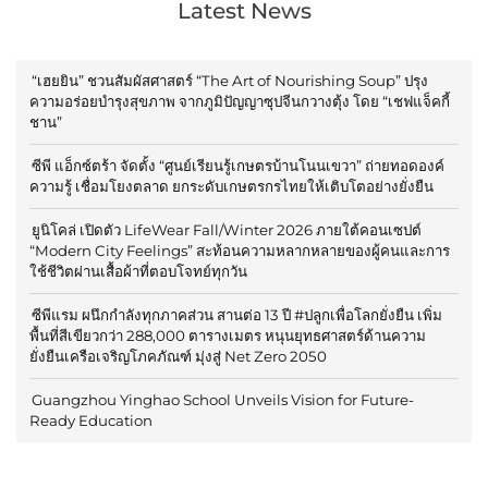
Latest News
“เฮยยิน” ชวนสัมผัสศาสตร์ “The Art of Nourishing Soup” ปรุง
ความอร่อยบำรุงสุขภาพ จากภูมิปัญญาซุปจีนกวางตุ้ง โดย “เชฟแจ็คกี้
ชาน”
ซีพี แอ็กซ์ตร้า จัดตั้ง “ศูนย์เรียนรู้เกษตรบ้านโนนเขวา” ถ่ายทอดองค์
ความรู้ เชื่อมโยงตลาด ยกระดับเกษตรกรไทยให้เติบโตอย่างยั่งยืน
ยูนิโคล่ เปิดตัว LifeWear Fall/Winter 2026 ภายใต้คอนเซปต์
“Modern City Feelings” สะท้อนความหลากหลายของผู้คนและการ
ใช้ชีวิตผ่านเสื้อผ้าที่ตอบโจทย์ทุกวัน
ซีพีแรม ผนึกกำลังทุกภาคส่วน สานต่อ 13 ปี #ปลูกเพื่อโลกยั่งยืน เพิ่ม
พื้นที่สีเขียวกว่า 288,000 ตารางเมตร หนุนยุทธศาสตร์ด้านความ
ยั่งยืนเครือเจริญโภคภัณฑ์ มุ่งสู่ Net Zero 2050
Guangzhou Yinghao School Unveils Vision for Future-
Ready Education