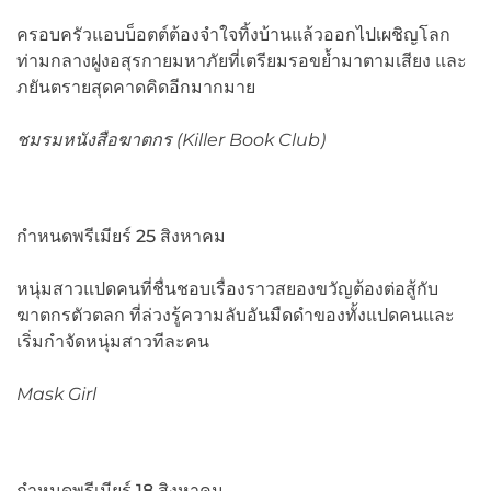
ครอบครัวแอบบ็อตต์ต้องจำใจทิ้งบ้านแล้วออกไปเผชิญโลก
ท่ามกลางฝูงอสุรกายมหาภัยที่เตรียมรอขย้ำมาตามเสียง และ
ภยันตรายสุดคาดคิดอีกมากมาย
ชมรมหนังสือฆาตกร (
Killer Book Club)
กำหนดพรีเมียร์ 25 สิงหาคม
หนุ่มสาวแปดคนที่ชื่นชอบเรื่องราวสยองขวัญต้องต่อสู้กับ
ฆาตกรตัวตลก ที่ล่วงรู้ความลับอันมืดดำของทั้งแปดคนและ
เริ่มกำจัดหนุ่มสาวทีละคน
Mask Girl
กำหนดพรีเมียร์ 18 สิงหาคม