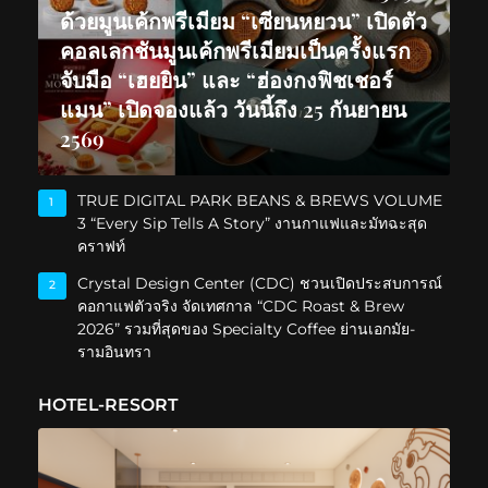
ด้วยมูนเค้กพรีเมียม “เซียนหยวน” เปิดตัว
คอลเลกชันมูนเค้กพรีเมียมเป็นครั้งแรก
จับมือ “เฮยยิน” และ “ฮ่องกงฟิชเชอร์
แมน” เปิดจองแล้ว วันนี้ถึง 25 กันยายน
2569
TRUE DIGITAL PARK BEANS & BREWS VOLUME
1
3 “Every Sip Tells A Story” งานกาแฟและมัทฉะสุด
คราฟท์
Crystal Design Center (CDC) ชวนเปิดประสบการณ์
2
คอกาแฟตัวจริง จัดเทศกาล “CDC Roast & Brew
2026” รวมที่สุดของ Specialty Coffee ย่านเอกมัย-
รามอินทรา
HOTEL-RESORT