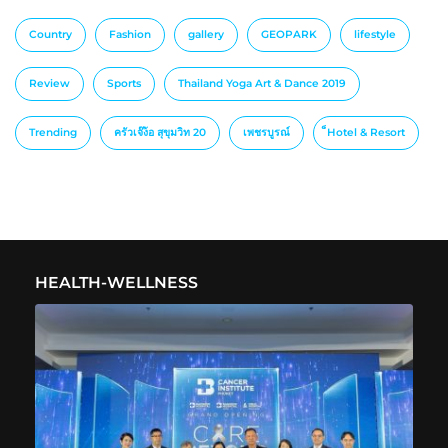
Country
Fashion
gallery
GEOPARK
lifestyle
Review
Sports
Thailand Yoga Art & Dance 2019
Trending
ครัวเจ๊ง้อ สุขุมวิท 20
เพชรบูรณ์
็Hotel & Resort
HEALTH-WELLNESS