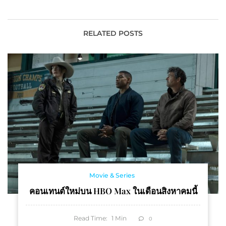
เมอริเดียน สุวรรณภูมิ
ประเด็นฮอต พร้อมนำ
กรุงเทพฯ กอล์ฟ รีสอร์ท
เทคโนโลยีไฮเทคมาใช้เพื่อ
แอนด์ สปา
เพิ่มประสิทธิภาพการระงับ
RELATED POSTS
ข้อพิพาทด้านการประกันภัย
Movie & Series
คอนเทนต์ใหม่บน HBO Max ในเดือนสิงหาคมนี้
Read Time:
1
Min
0