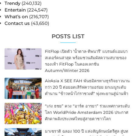
Trendy
(240,132)
Entertain
(224,547)
What’s on
(216,707)
Contact us
(43,650)
POSTS LIST
FitFlop เปิดตัว ‘น้ำตาล-ทิพนารี’ แบรนด์แอมบา
สเดอร์คนล่าสุด พร้อมชวนสัมผัสความสบายของ
รองเท้า FitFlop ในคอลเลกชัน
Autumn/Winter 2026
AirAsia X SEE FAH พันธมิตรทางธุรกิจยาวนาน
กว่า 20 ปี ต่อยอดเสิร์ฟความอร่อย ยกเมนูระดับ
ตำนาน “ข้าวหน้าไก่ราชวงศ์” พุ่งทะยานสู่น่านฟ้า
“เก่ง ธชย” ควง “อาร์ต อารยา” ร่วมเทศกาลระดับ
โลก WorldPride Amsterdam 2026 ประกาศ
ศักดาพลังประเทศไทยสู่สายตาชาวโลก
มาเซราติ ฉลอง 100 ปี แห่งสัญลักษณ์ตรีศูล สู่บท