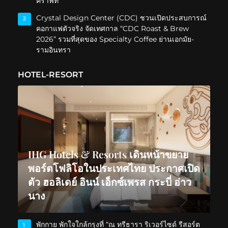
คราฟท์
Crystal Design Center (CDC) ชวนเปิดประสบการณ์
2
คอกาแฟตัวจริง จัดเทศกาล “CDC Roast & Brew
2026” รวมที่สุดของ Specialty Coffee ย่านเอกมัย-
รามอินทรา
HOTEL-RESORT
IHG Hotels & Resorts เดินหน้าขยาย
พอร์ตโฟลิโอในประเทศไทย ประกาศเปิด
ตัว ฮอลิเดย์ อินน์ เอ็กซ์เพรส กระบี่ อ่าว
นาง
พักกาย พักใจใกล้กรุงที่ “ณ ทรีธารา ริเวอร์ไซด์ รีสอร์ต
1