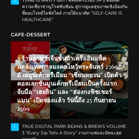
โรงพยาบาลพระรามเก้า ฉลองครบรอบ 34 ปี ต่อยอด
2
ความเชี่ยวชาญโรคซับซ้อน สู่การดูแลสุขภาพเชิงป้องกัน
ที่ตอบโจทย์ไลฟ์สไตล์ ภายใต้แนวคิด “SELF-CARE IS
HEALTHCARE”
CAFE-DESSERT
3 ร้านอาหารจีนชั้นนำเครืออิมแพ็ค
ฉลองเทศกาลมงคลไหว้พระจันทร์ 2569
ด้วยมูนเค้กพรีเมียม “เซียนหยวน” เปิดตัว
คอลเลกชันมูนเค้กพรีเมียมเป็นครั้งแรก
จับมือ “เฮยยิน” และ “ฮ่องกงฟิชเชอร์
แมน” เปิดจองแล้ว วันนี้ถึง 25 กันยายน
2569
TRUE DIGITAL PARK BEANS & BREWS VOLUME
1
3 “Every Sip Tells A Story” งานกาแฟและมัทฉะสุด