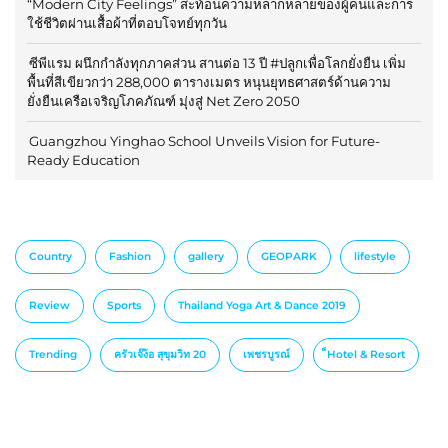
“Modern City Feelings” สะท้อนความหลากหลายของผู้คนและการ
ใช้ชีวิตผ่านเสื้อผ้าที่ตอบโจทย์ทุกวัน
ซีพีแรม ผนึกกำลังทุกภาคส่วน สานต่อ 13 ปี #ปลูกเพื่อโลกยั่งยืน เพิ่ม
พื้นที่สีเขียวกว่า 288,000 ตารางเมตร หนุนยุทธศาสตร์ด้านความ
ยั่งยืนเครือเจริญโภคภัณฑ์ มุ่งสู่ Net Zero 2050
Guangzhou Yinghao School Unveils Vision for Future-
Ready Education
Country
Fashion
gallery
GEOPARK
lifestyle
Review
Sports
Thailand Yoga Art & Dance 2019
Trending
ครัวเจ๊ง้อ สุขุมวิท 20
เพชรบูรณ์
็Hotel & Resort