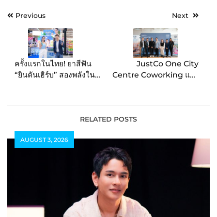
Post
Previous
Next
navigation
ครั้งแรกในไทย! ยาสีฟัน
JustCo One City
“ยินตันเฮิร์บ” สองพลังใน
Centre Coworking แห่ง
หลอดเดียว ชูกลยุทธ์ความ
ใหม่ เปิดเวที Future of
ต่าง ดูแลช่องปากและ
Work Forum ร่วมแสดง
ป้องกันฟันผุแบบขั้นสุด ตั้ง
ข้อมูลตลาดเชิงลึก และ
เป้า 200 ล้านบาท ในปี
ไลฟ์สไตล์คนรุ่น GenZ
RELATED POSTS
2567
AUGUST 3, 2026