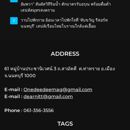
อัมพวา” สัมผัสวิถีริมน้ำ ตักบาตรรับอรุณ พร้อมดื่มด่ำ
เสน่ห์สมุทรสงคราม
วาบไปพักกาย ย้อนเวลาไปพักใจที่ ‘ทับขวัญ รีสอร์ท
2
นนทบุรี’ เสน่ห์เรือนไทยโบราณใกล้แค่เอื้อม
ADDRESS
61 หมู่บ้านประชานิเวศน์ 3 ถ.สามัคคี ต.ท่าทราย อ.เมือง
จ.นนทบุรี 1000
E-mail :
Onedeedeemag@gmail.com
E-mail :
dearnitt@gmail.com
Phone
: 061-356-3556
TAGS