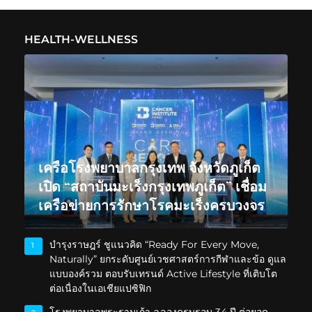
HEALTH-WELLNESS
เครือโรงพยาบาลกรุงเทพ จังหวัดภูเก็ต
เปิด “สถาบันมะเร็งกรุงเทพภูเก็ต” เชื่อม
เครือข่ายการรักษาโรคมะเร็งครบวงจร
บำรุงราษฎร์ ชูแนวคิด “Ready For Every Move,
1
Naturally” ยกระดับศูนย์เวชศาสตร์การกีฬาและข้อ ดูแล
แบบองค์รวม ตอบรับเทรนด์ Active Lifestyle ที่เติบโต
ต่อเนื่องในเอเชียแปซิฟิก