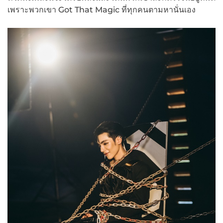
เพราะพวกเขา Got That Magic ที่ทุกคนตามหานั่นเอง