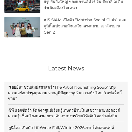
สรุปอันยิ่งใหญ่ ของแกรนด์ทัวร์ จีน-อิตาลี ณ ถิ่น
กำเนิดเมืองโมเดนา
AIS SIAM เปิดตัว “Matcha Social Club” คอม
มูนิตี้สเปซสายมัจฉะใจกลางสยาม เอาใจวัยรุ่น
Gen Z
Latest News
“เฮยยิน” ชวนสัมผัสศาสตร์ “The Art of Nourishing Soup” ปรุง
ความอร่อยบำรุงสุขภาพ จากภูมิปัญญาซุปจีนกวางตุ้ง โดย “เชฟแจ็คกี้
ชาน”
ซีพี แอ็กซ์ตร้า จัดตั้ง “ศูนย์เรียนรู้เกษตรบ้านโนนเขวา” ถ่ายทอดองค์
ความรู้ เชื่อมโยงตลาด ยกระดับเกษตรกรไทยให้เติบโตอย่างยั่งยืน
ยูนิโคล่ เปิดตัว LifeWear Fall/Winter 2026 ภายใต้คอนเซปต์