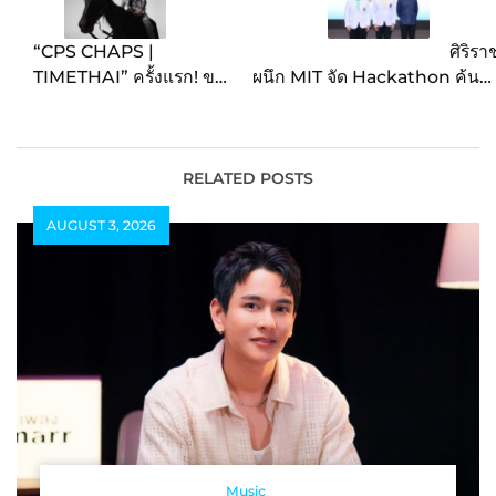
“CPS CHAPS |
ศิริรา
TIMETHAI” ครั้งแรก! ของ
ผนึก MIT จัด Hackathon ค้นห
“ธามไท แพลงศิลป์” กับ
โซลูชั่นดูแลสุขภาพผู้สูงอายุครั้
การออกแบบร่วมกับแบรนด์
แรกในเอเชียตะวันออกเฉียงใต
แฟชั่นสุดเท่ สะท้อนความ
ผ่านแคมเปญ ‘Siriraj x MI
เป็นตัวตนอย่างลงตัว
Hackin
RELATED POSTS
Medicine’ หัวข้อ ‘Scalin
AUGUST 3, 2026
Aged Care in Developin
Countries
Music