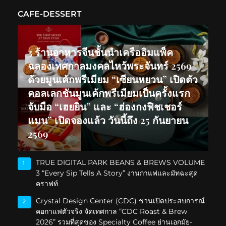
CAFE-DESSERT
3 ร้านอาหารจีนชั้นนำเครืออิมแพ็ค
ฉลองเทศกาลมงคลไหว้พระจันทร์ 2569
ด้วยมูนเค้กพรีเมียม “เซียนหยวน” เปิดตัว
คอลเลกชันมูนเค้กพรีเมียมเป็นครั้งแรก
จับมือ “เฮยยิน” และ “ฮ่องกงฟิชเชอร์
แมน” เปิดจองแล้ว วันนี้ถึง 25 กันยายน
2569
TRUE DIGITAL PARK BEANS & BREWS VOLUME
1
3 “Every Sip Tells A Story” งานกาแฟและมัทฉะสุด
คราฟท์
Crystal Design Center (CDC) ชวนเปิดประสบการณ์
2
คอกาแฟตัวจริง จัดเทศกาล “CDC Roast & Brew
2026” รวมที่สุดของ Specialty Coffee ย่านเอกมัย-