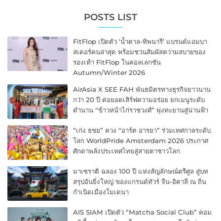
POSTS LIST
FitFlop เปิดตัว ‘น้ำตาล-ทิพนารี’ แบรนด์แอมบา
สเดอร์คนล่าสุด พร้อมชวนสัมผัสความสบายของ
รองเท้า FitFlop ในคอลเลกชัน
Autumn/Winter 2026
AirAsia X SEE FAH พันธมิตรทางธุรกิจยาวนาน
กว่า 20 ปี ต่อยอดเสิร์ฟความอร่อย ยกเมนูระดับ
ตำนาน “ข้าวหน้าไก่ราชวงศ์” พุ่งทะยานสู่น่านฟ้า
“เก่ง ธชย” ควง “อาร์ต อารยา” ร่วมเทศกาลระดับ
โลก WorldPride Amsterdam 2026 ประกาศ
ศักดาพลังประเทศไทยสู่สายตาชาวโลก
มาเซราติ ฉลอง 100 ปี แห่งสัญลักษณ์ตรีศูล สู่บท
สรุปอันยิ่งใหญ่ ของแกรนด์ทัวร์ จีน-อิตาลี ณ ถิ่น
กำเนิดเมืองโมเดนา
AIS SIAM เปิดตัว “Matcha Social Club” คอม