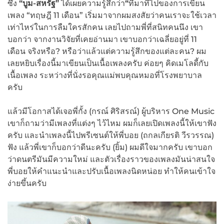
ซึ่ง
“
บูม-สหรัฐ
”
ได้เผยความรู้สึกว่า
“
ที่มาที่ไปของการเขียน
เพลง “ทฤษฎี 11 เดือน” เริ่มมาจากผมสงสัยว่าคนเราจะใช้เวลา
เท่าไหร่ในการลืมใครสักคน เลยไปถามพี่ที่สนิทคนนึง เขา
บอกว่า จากงานวิจัยที่เคยอ่านมา เขาบอกว่าเฉลี่ยอยู่ที่ 11
เดือน จริงหรือ? หรือว่าแล้วแต่ความรู้สึกของแต่ละคน? ผม
เลยหยิบเรื่องนี้มาเขียนเป็นเนื้อเพลงครับ ค่อยๆ คิดเมโลดี้กับ
เนื้อเพลง ระหว่างที่นั่งรอคุณแม่พบคุณหมอที่โรงพยาบาล
ครับ
แล้วมีโอกาสได้เจอพี่กั้ง (กรณ์ ศิริสรณ์) ผู้บริหาร One Music
เขาก็ถามว่ามีเพลงที่แต่งๆ ไว้ไหม ผมก็เลยเปิดเพลงนี้ให้เขาฟัง
ครับ และนำเพลงนี้ไปพรีเซนต์ให้พี่บอย (ถกลเกียรติ วีรวรรณ)
ฟัง แล้วพี่เขาก็บอกว่าดีนะครับ (ยิ้ม) ผมดีใจมากครับ เขาบอก
ว่าดนตรีมันมีความใหม่ และตัวเรื่องราวของเพลงมันน่าสนใจ
พี่บอยให้คำแนะนำและปรับเนื้อเพลงนิดหน่อย ทำให้คนเข้าใจ
ง่ายขึ้นครับ