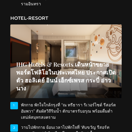
รามอินทรา
HOTEL-RESORT
IHG Hotels & Resorts เดินหน้าขยาย
พอร์ตโฟลิโอในประเทศไทย ประกาศเปิด
ตัว ฮอลิเดย์ อินน์ เอ็กซ์เพรส กระบี่ อ่าว
นาง
พักกาย พักใจใกล้กรุงที่ “ณ ทรีธารา ริเวอร์ไซด์ รีสอร์ต
1
อัมพวา” สัมผัสวิถีริมน้ำ ตักบาตรรับอรุณ พร้อมดื่มด่ำ
เสน่ห์สมุทรสงคราม
วาบไปพักกาย ย้อนเวลาไปพักใจที่ ‘ทับขวัญ รีสอร์ท
2