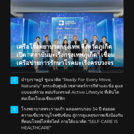
เครือโรงพยาบาลกรุงเทพ จังหวัดภูเก็ต
เปิด “สถาบันมะเร็งกรุงเทพภูเก็ต” เชื่อม
เครือข่ายการรักษาโรคมะเร็งครบวงจร
บำรุงราษฎร์ ชูแนวคิด “Ready For Every Move,
1
Naturally” ยกระดับศูนย์เวชศาสตร์การกีฬาและข้อ ดูแล
แบบองค์รวม ตอบรับเทรนด์ Active Lifestyle ที่เติบโต
ต่อเนื่องในเอเชียแปซิฟิก
โรงพยาบาลพระรามเก้า ฉลองครบรอบ 34 ปี ต่อยอด
2
ความเชี่ยวชาญโรคซับซ้อน สู่การดูแลสุขภาพเชิงป้องกัน
ที่ตอบโจทย์ไลฟ์สไตล์ ภายใต้แนวคิด “SELF-CARE IS
HEALTHCARE”