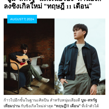
ลงซิงเกิลใหม่ “ทฤษฎี 11 เดือน”
AUGUST 7, 2024
ก้าวไปอีกขั้นในฐานะศิลปิน สำหรับหนุ่มเสียงดี
บูม-สหรัฐ
เทียมปาน
กับซิงเกิลใหม่ล่าสุด
“ทฤษฎี11 เดือน”
ที่เจ้าตัวได้