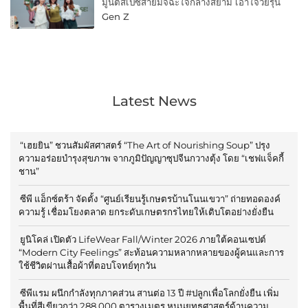
มูนิตี้สเปซสายมัจฉะใจกลางสยาม เอาใจวัยรุ่น
Gen Z
Latest News
“เฮยยิน” ชวนสัมผัสศาสตร์ “The Art of Nourishing Soup” ปรุง
ความอร่อยบำรุงสุขภาพ จากภูมิปัญญาซุปจีนกวางตุ้ง โดย “เชฟแจ็คกี้
ชาน”
ซีพี แอ็กซ์ตร้า จัดตั้ง “ศูนย์เรียนรู้เกษตรบ้านโนนเขวา” ถ่ายทอดองค์
ความรู้ เชื่อมโยงตลาด ยกระดับเกษตรกรไทยให้เติบโตอย่างยั่งยืน
ยูนิโคล่ เปิดตัว LifeWear Fall/Winter 2026 ภายใต้คอนเซปต์
“Modern City Feelings” สะท้อนความหลากหลายของผู้คนและการ
ใช้ชีวิตผ่านเสื้อผ้าที่ตอบโจทย์ทุกวัน
ซีพีแรม ผนึกกำลังทุกภาคส่วน สานต่อ 13 ปี #ปลูกเพื่อโลกยั่งยืน เพิ่ม
พื้นที่สีเขียวกว่า 288,000 ตารางเมตร หนุนยุทธศาสตร์ด้านความ